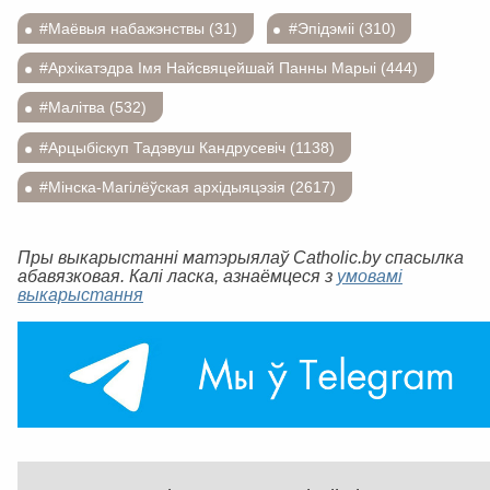
#Маёвыя набажэнствы (31)
#Эпідэміі (310)
#Архікатэдра Імя Найсвяцейшай Панны Марыі (444)
#Малітва (532)
#Арцыбіскуп Тадэвуш Кандрусевіч (1138)
#Мінска-Магілёўская архідыяцэзія (2617)
Пры выкарыстанні матэрыялаў Catholic.by спасылка
абавязковая. Калі ласка, азнаёмцеся з
умовамі
выкарыстання