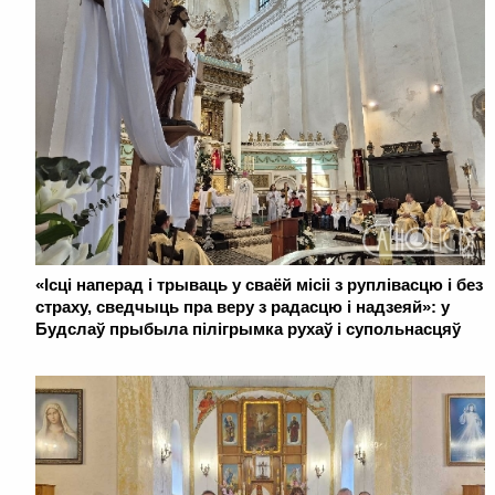
«Ісці наперад і трываць у сваёй місіі з руплівасцю і без
страху, сведчыць пра веру з радасцю і надзеяй»: у
Будслаў прыбыла пілігрымка рухаў і супольнасцяў