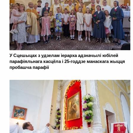
У Сцешыцах з удзелам іерарха адзначылі юбілей
парафіяльнага касцёла і 25-годдзе манаскага жыцця
пробашча парафіі