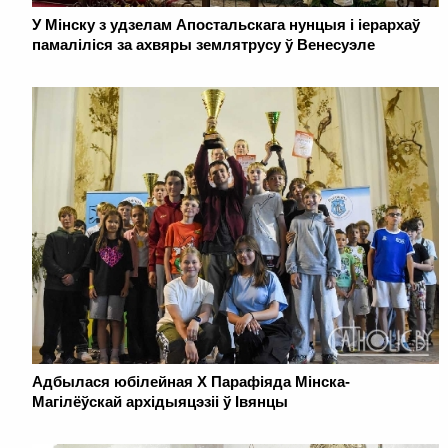
У Мінску з удзелам Апостальскага нунцыя і іерархаў
памаліліся за ахвяры землятрусу ў Венесуэле
Адбылася юбілейная Х Парафіяда Мінска-
Магілёўскай архідыяцэзіі ў Івянцы