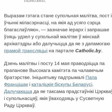
Выразам гэтага стане супольная малітва, пост і
ўчынкі міласэрнасці, на якія ад усяго сэрца
благаслаўляю», — зазначае іерарх і запрашае
ўзяць удзел у супольнай малітве ў мінскай
архікатэдры або далучыцца да яе з дапамогаю
прамой трансляцыі
на партале
Catholic.by
.
Дзень малітвы і посту 14 мая праводзіцца па
прапанове Высокага камітэта па чалавечым
братэрстве. Ініцыятыву падтрымалі
Папа
Францішак
і
каталіцкія біскупы Беларусі
.
Далучаюцца
да яе таксама прадстаўнікі Цэрква
і супольнасцяў, якія ўваходзяць у Сусветную
Раду Цэркваў.