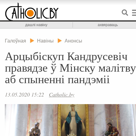
дашлі навіну
ахвяраваць
Галоўная
Навіны
Анонсы
Арцыбіскуп Кандрусевіч
правядзе ў Мінску малітву
аб спыненні пандэміі
13.05.2020 15:22
Catholic.by