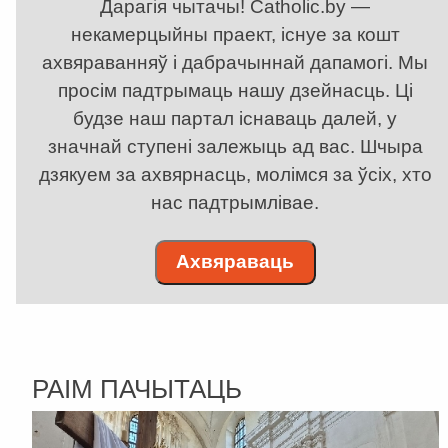
Дарагія чытачы! Catholic.by —
некамерцыйны праект, існуе за кошт
ахвяраванняў і дабрачыннай дапамогі. Мы
просім падтрымаць нашу дзейнасць. Ці
будзе наш партал існаваць далей, у
значнай ступені залежыць ад вас. Шчыра
дзякуем за ахвярнасць, молімся за ўсіх, хто
нас падтрымлівае.
Ахвяраваць
РАІМ ПАЧЫТАЦЬ