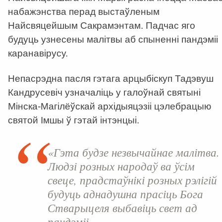
набажэнства перад выстаўленым
Найсвяцейшым Сакрамэнтам. Падчас яго
будуць узнесены малітвы аб спыненні пандэміі
каранавірусу.
Непасрэдна пасля гэтага арцыбіскуп Тадэвуш
Кандрусевіч узначаліць у галоўнай святыні
Мінска-Магілёўскай архідыяцэзіі цэлебрацыю
святой Імшы ў гэтай інтэнцыі.
«Гэта будзе незвычайнае малітва.
Людзі розных народаў ва ўсім
свеце, прадстаўнікі розных рэлігій
будуць аднадушна прасіць Бога
Стварыцеля выбавіць свет ад
пандэміі.