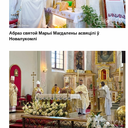
Абраз святой Марыі Магдалены асвяцілі ў
Новалукомлі