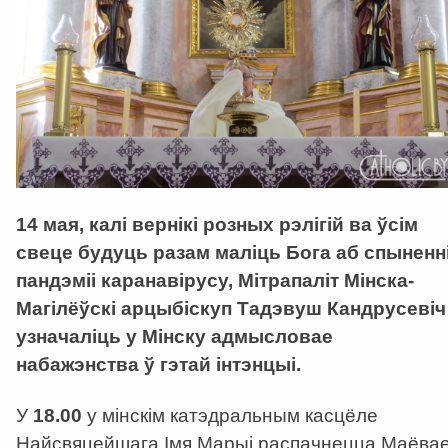
14 мая, калі вернікі розных рэлігій ва ўсім
свеце будуць разам маліць Бога аб спыненн
пандэміі каранавірусу, Мітрапаліт Мінска-
Магілёўскі арцыбіскуп Тадэвуш Кандрусевіч
узначаліць у Мінску адмысловае
набажэнства ў гэтай інтэнцыі.
У
18.00
у мінскім катэдральным касцёле
Найсвяцейшага Імя Марыі распачнецца Маёва