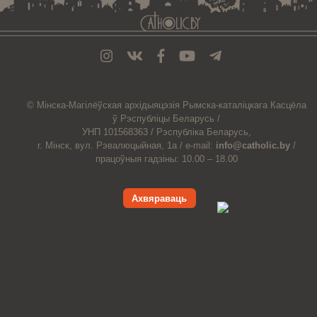
© Мiнска-Магiлёўская
архiдыяцэзiя
Рымска-каталіцкага
Касцёла
ў Рэспубліцы Беларусь /
УНП 101568363 /
Рэспубліка Беларусь,
г. Мінск, вул. Рэвалюцыйная, 1а /
e-mail:
info@catholic.by
/
працоўныя гадзіны: 10.00 – 18.00
Ахвяраваць