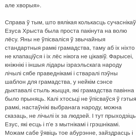
але хворыя».
Справа ў тым, што вялікая колькасць сучаснікаў
Езуса Хрыста была проста пакінута на волю
лёсу. Яны не ўпісваліся ў звычайныя
стандартныя рамкі грамадства, таму аб іх ніхто
не клапаціўся і іх лёс нікога не цікавіў. Фарысеі,
кніжнікі і іншыя лідары ізраэльскага народу
лічылі сябе праведнікамі і стваралі пэўны
шаблон для грамадства, у нейкім сэнсе
дыктавалі стыль жыцця, які грамадства павінна
было прыняць. Калі хтосьці не ўпісваўся ў гэты
рамкі, настаўнікі выбранага народу, можна
сказаць, не лічылі іх за людзей. І тут прыходзіць
Езус, які есць і п’е з мытнікамі і грэшнікамі.
Можам сабе ўявіць тое абурэнне, зайздрасць і