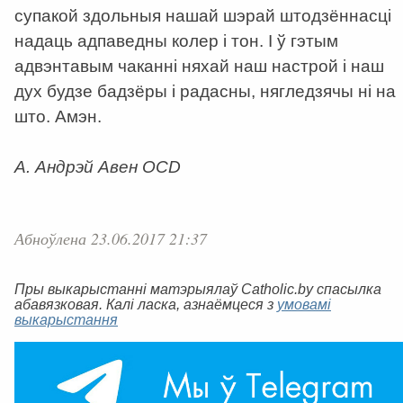
супакой здольныя нашай шэрай штодзённасці
надаць адпаведны колер і тон. І ў гэтым
адвэнтавым чаканні няхай наш настрой і наш
дух будзе бадзёры і радасны, нягледзячы ні на
што. Амэн.
А. Андрэй Авен OCD
Абноўлена 23.06.2017 21:37
Пры выкарыстанні матэрыялаў Catholic.by спасылка
абавязковая. Калі ласка, азнаёмцеся з
умовамі
выкарыстання