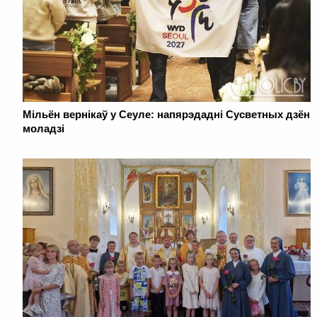
Мільён вернікаў у Сеуле: напярэдадні Сусветных дзён
моладзі