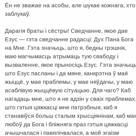
Ён не зважае на асобы, але шукае кожнага, хто
заблукаў.
Дарагія браты і сёстры! Сведчанне, якое дае
Езус — гэта сведчанне радасці: Дух Пана Бога
на Мне. Гэта значыць, што я, бедны грэшнік,
маю магчымасць атрымаць тую свабоду і
вызваленне, якое прыносіць Езус. Гэта значыць
што Езус пасланы і да мяне, канкрэтна ў маё
жыццё, у мае праблемы, у мае няўдачы, у маю
асаблівую жыццёвую сітуацыю. Для чаго? Каб
нагадаць мне, што я не адзін у сваіх праблемах
што гэтыя цяжкасці мне патрэбныя, каб я
станавіўся больш сталым хрысціянінам, каб ма
любоў да Бога і бліжняга праз гэтыя цяжкасці
ачышчалася і павялічвалася, а мой эгаізм