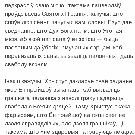
падкрэсліў сваю місію і таксама пацвердзіў
праўдзівасць Святога Пісання, кажучы, што
споўніліся сёння пачутыя вамі словы. Езус дае
сведчанне, што Дух Бога на Ім, што Ягоная
місія, аб якой напісана ў кнізе Ісаі — быць
пасланым да ўбогіх і змучаных сэрцам, каб
перавязаць іх раны, вызваліць палонных і даць
свабоду вязням.
Інакш кажучы, Хрыстус дэкларуе сваё заданне,
якое Ён прыйшоў выканаць, каб вызваліць
грэшнага чалавека з няволі граху і адарыць
свабодаю Божых дзяцей. Таму Хрыстус скажа
фарысеям, што Ён прыйшоў на гэты свет не
дзеля справядлівых, але дзеля грэшнікаў, ці
таксама што «не здаровыя патрабуюць лекара,