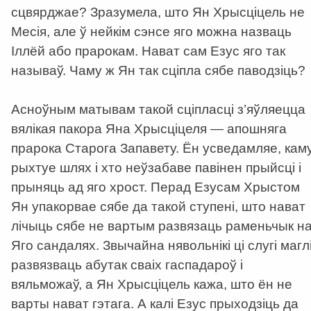
сцвярджае? Зразумела, што Ян Хрысціцель не
Месія, але ў нейкім сэнсе яго можна назваць
Іллёй або прарокам. Нават сам Езус яго так
называў. Чаму ж Ян так сціпла сябе паводзіць?
Асноўным матывам такой сціпласці з’яўляецца
вялікая пакора Яна Хрысціцеля — апошняга
прарока Старога Запавету. Ён усведамляе, кам
рыхтуе шлях і хто неўзабаве павінен прыйсці і
прыняць ад яго хрост. Перад Езусам Хрыстом
Ян упакорвае сябе да такой ступені, што нават
лічыць сябе не вартым развязаць раменьчык н
Яго сандалях. Звычайна нявольнікі ці слугі магл
развязваць абутак сваіх гаспадароў і
вяльможаў, а Ян Хрысціцель кажа, што ён не
варты нават гэтага. А калі Езус прыходзіць да