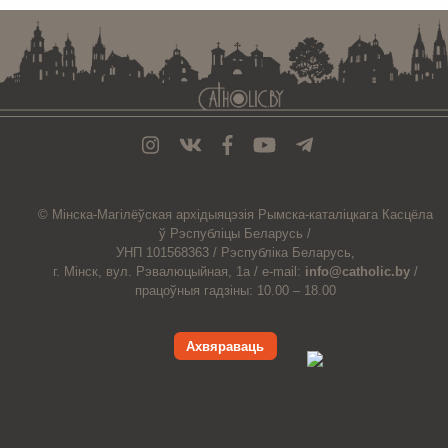
© Мiнска-Магiлёўская
архiдыяцэзiя
Рымска-каталіцкага
Касцёла
ў Рэспубліцы Беларусь /
УНП 101568363 /
Рэспубліка Беларусь,
г. Мінск, вул. Рэвалюцыйная, 1а /
e-mail:
info@catholic.by
/
працоўныя гадзіны: 10.00 – 18.00
Ахвяраваць