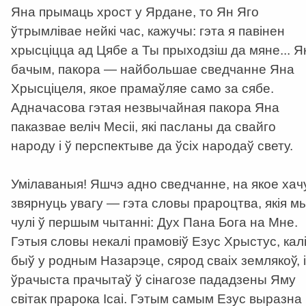
Яна прымаць хрост у Ярдане, то Ян Яго
ўтрымлівае нейкі час, кажучы: гэта я павінен
хрысціцца ад Цябе а Ты прыходзіш да мяне... Я
бачым, пакора — найбольшае сведчанне Яна
Хрысціцеля, якое прамаўляе само за сябе.
Адначасова гэтая незвычайная пакора Яна
паказвае веліч Месіі, які пасланы да свайго
народу і ў перспектыве да ўсіх народаў свету.
Умілаваныя! Яшчэ адно сведчанне, на якое хач
звярнуць увагу — гэта словы прароцтва, якія м
чулі ў першым чытанні: Дух Пана Бога на Мне.
Гэтыя словы некалі прамовіў Езус Хрыстус, кал
быў у родным Назарэце, сярод сваіх землякоў, і
ўрачыста прачытаў ў сінагозе пададзены Яму
світак прарока Ісаі. Гэтым самым Езус выразна