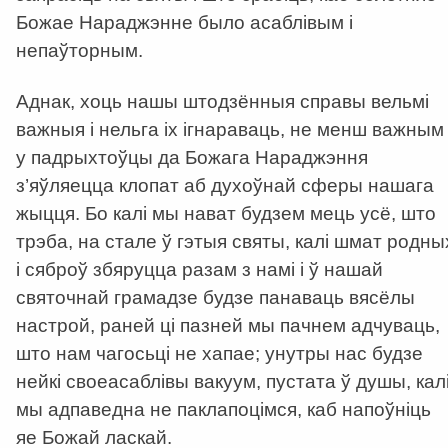
Божае Нараджэнне было асаблівым і
непаўторным.
Аднак, хоць нашы штодзённыя справы вельмі
важныя і нельга іх ігнараваць, не менш важным
у падрыхтоўцы да Божага Нараджэння
з’яўляецца клопат аб духоўнай сферы нашага
жыцця. Бо калі мы нават будзем мець усё, што
трэба, на стале ў гэтыя святы, калі шмат родны
і сяброў збяруцца разам з намі і ў нашай
святочнай грамадзе будзе панаваць вясёлы
настрой, раней ці пазней мы пачнем адчуваць,
што нам чагосьці не хапае; унутры нас будзе
нейкі своеасаблівы вакуум, пустата ў душы, кал
мы адпаведна не паклапоцімся, каб напоўніць
яе Божай ласкай.