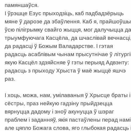
памяншаўся.
І ўрэшце Езус прыходзіць, каб падбадзёрыць
мяне ў дарозе да збаўлення. Каб я, прайшоўшы
ўсю пілігрымку свайго жыцця, мог далучыцца д
трыумфуючага Касцёла, да шчаслівай вечнасці
да радасці ў Божым Валадарстве. І гэтая
радасць асаблівым чынам прысутнічае ў літургіі
якую Касцёл здзяйсняе ў гэты перыяд Адвэнту:
радасць з прыходу Хрыста ў маё жыццё яшчэ
раз.
І хоць, можа, нам, умілаваныя ў Хрысце браты і
сёстры, праз нейкую гадзіну прыйдзецца
вярнуцца дадому і зноў акунуцца ў шэраг
праблем і заданняў, якія пастаўлены перад намі
але цяпло Божага слова, яго глыбокая радасць 