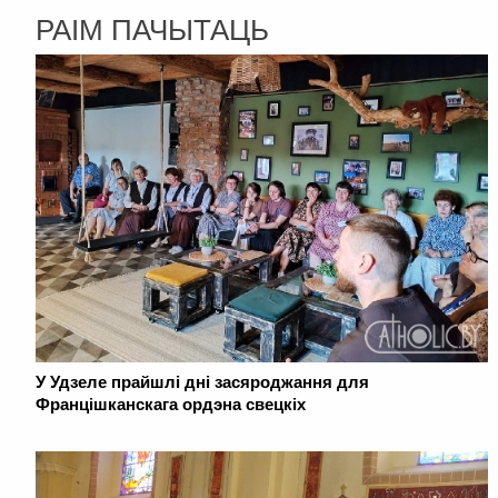
РАІМ ПАЧЫТАЦЬ
У Удзеле прайшлі дні засяроджання для
Францішканскага ордэна свецкіх