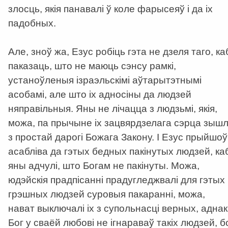
злосць, якія панавалі ў коле фарысеяў і да іх
падобных.
Але, зноў жа, Езус робіць гэта не дзеля таго, ка
паказаць, што не маюць сэнсу рамкі,
устаноўленыя ізраэльскімі аўтарытэтнымі
асобамі, але што іх адносіны да людзей
няправільныя. Яны не лічацца з людзьмі, якія,
можа, па прычыне іх зацвярдзелага сэрца зышл
з простай дарогі Божага Закону. І Езус прыйшоў
асабліва да гэтых бедных пакінутых людзей, ка
яны адчулі, што Богам не пакінуты. Можа,
юдэйскія прадпісанні прадугледжвалі для гэтых
грэшных людзей суровыя пакаранні, можа,
нават выключалі іх з супольнасці верных, аднак
Бог у сваёй любові не ігнараваў такіх людзей, б