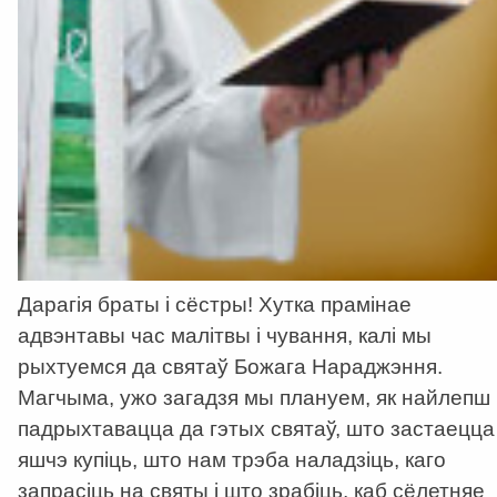
Дарагія браты і сёстры! Хутка прамінае
адвэнтавы час малітвы і чування, калі мы
рыхтуемся да святаў Божага Нараджэння.
Магчыма, ужо загадзя мы плануем, як найлепш
падрыхтавацца да гэтых святаў, што застаецца
яшчэ купіць, што нам трэба наладзіць, каго
запрасіць на святы і што зрабіць, каб сёлетняе