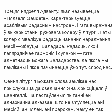
Трэцяя нядзеля Адвэнту, якая называецца
«Нядзеля Gaudete», характарызуецца
асаблівым радаcным настроем, і гэта выражан
ў выкарыстанні ружовага колеру ў літургіі. Гэты
колер сімвалізуе радасць чанання нараджэння
Месіі —Збаўцы і Валадара. Радасць, якой
папярэднічае гармонія і супакой — гэта
адметнасць Божага Валадарства, да якога мы
пакліканы і якое пачынаецца ўжо тут, сярод нас
Сёння літургія Божага слова заклікае нас
прыслухацца да сведчання Яна Хрысціцеля ў
Евангеллі. На пастаўленыя пытанні ён
адназначна адказвае, што не з’яўляецца ані
Месіяй, ані Іллёй, ані прарокам. Чаму ён так