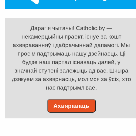
Дарагія чытачы! Catholic.by —
некамерцыйны праект, існуе за кошт
ахвяраванняў і дабрачыннай дапамогі. Мы
просім падтрымаць нашу дзейнасць. Ці
будзе наш партал існаваць далей, у
значнай ступені залежыць ад вас. Шчыра
дзякуем за ахвярнасць, молімся за ўсіх, хто
нас падтрымлівае.
Ахвяраваць