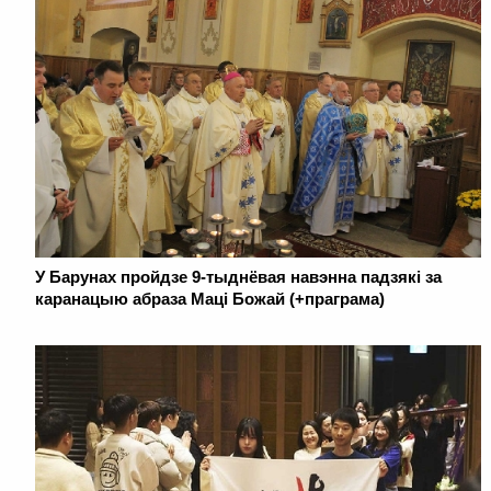
У Барунах пройдзе 9-тыднёвая навэнна падзякі за
каранацыю абраза Маці Божай (+праграма)