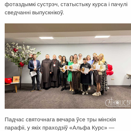
фотаздымкі сустрэч, статыстыку курса і пачулі
сведчанні выпускнікоў.
Падчас святочнага вечара ўсе тры мінскія
парафіі, у якіх праходзіў «Альфа Курс» —