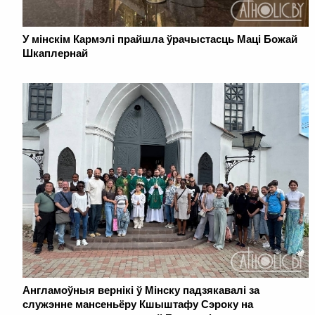
У мінскім Кармэлі прайшла ўрачыстасць Маці Божай
Шкаплернай
Англамоўныя вернікі ў Мінску падзякавалі за
служэнне мансеньёру Кшыштафу Сэроку на