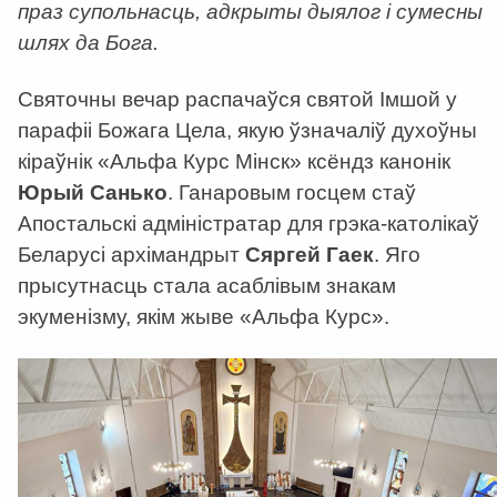
праз супольнасць, адкрыты дыялог і сумесны
шлях да Бога.
Святочны вечар распачаўся святой Імшой у
парафіі Божага Цела, якую ўзначаліў духоўны
кіраўнік «Альфа Курс Мінск» ксёндз канонік
Юрый Санько
. Ганаровым госцем стаў
Апостальскі адміністратар для грэка-католікаў
Беларусі архімандрыт
Сяргей Гаек
. Яго
прысутнасць стала асаблівым знакам
экуменізму, якім жыве «Альфа Курс».