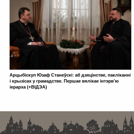
Арцыбіскуп Юзаф Станеўскі: аб дзяцінстве, пакліканні
і крызісах у грамадстве. Першае вялікае інтэрв’ю
іерарха (+ВІДЭА)
. . . . . . . . . . . . . . . . . . . . . . . . . . . . . . . . . . . . . . . . . . . . . . . . . . . . . . . . . . . . .