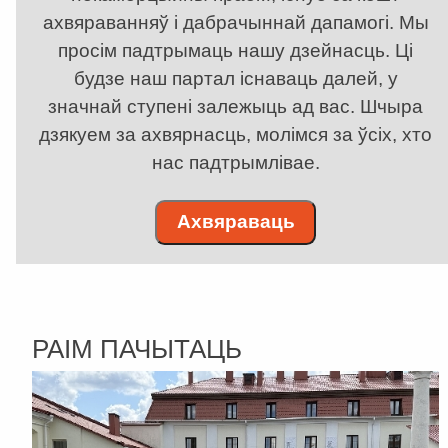
ахвяраванняў і дабрачыннай дапамогі. Мы
просім падтрымаць нашу дзейнасць. Ці
будзе наш партал існаваць далей, у
значнай ступені залежыць ад вас. Шчыра
дзякуем за ахвярнасць, молімся за ўсіх, хто
нас падтрымлівае.
Ахвяраваць
РАІМ ПАЧЫТАЦЬ