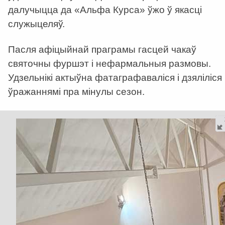
далучыцца да «Альфа Курса» ўжо ў якасці
служыцеляў.
Пасля афіцыйнай праграмы гасцей чакаў
святочны фуршэт і нефармальныя размовы.
Удзельнікі актыўна фатаграфаваліся і дзяліліся
ўражаннямі пра мінулы сезон.