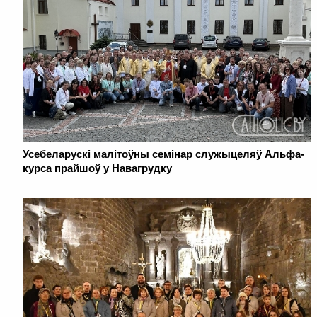
Усебеларускі малітоўны семінар служыцеляў Альфа-
курса прайшоў у Навагрудку