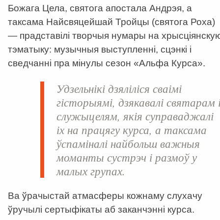
Божага Цела, святога апостала Андрэя, а
таксама Найсвяцейшай Тройцы (святога Роха)
— прадставілі творчыя нумары на хрысціянску
тэматыку: музычныя выступленні, сцэнкі і
сведчанні пра мінулы сезон «Альфа Курса».
Удзельнікі дзяліліся сваімі
гісторыямі, дзякавалі святарам 
служыцелям, якія суправаджалі
іх на працягу курса, а таксама
ўспаміналі найбольш важныя
моманты сустрэч і размоў у
малых групах.
Ва ўрачыстай атмасферы кожнаму слухачу
ўручылі сертыфікаты аб заканчэнні курса.