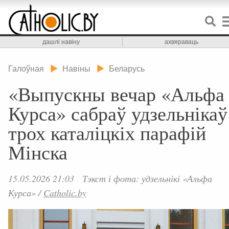
дашлі навіну
ахвяраваць
Галоўная
Навіны
Беларусь
«Выпускны вечар «Альфа
Курса» сабраў удзельнікаў
трох каталіцкіх парафій
Мінска
15.05.2026 21:03
Тэкст і фота: удзельнікі «Альфа
Курса»
/
Catholic.by