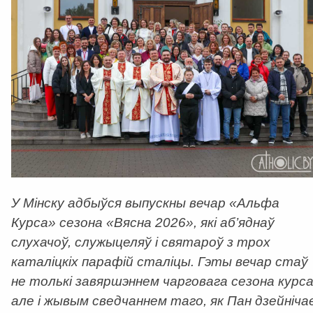
У Мінску адбыўся выпускны вечар «Альфа
Курса» сезона «Вясна 2026», які аб’яднаў
слухачоў, служыцеляў і святароў з трох
каталіцкіх парафій сталіцы. Гэты вечар стаў
не толькі завяршэннем чарговага сезона курса
але і жывым сведчаннем таго, як Пан дзейніча