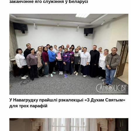
заканчэнне яго служэння ў Беларусі
У Навагрудку прайшлі рэкалекцыі «З Духам Святым»
для трох парафій