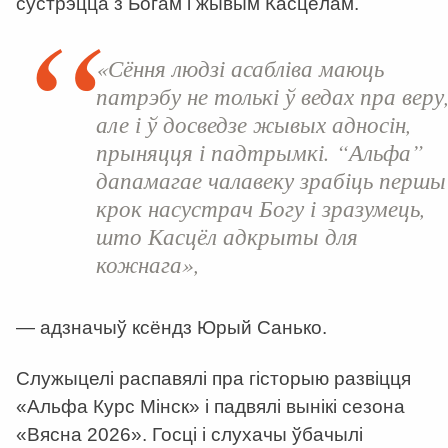
сустрэцца з Богам і жывым Касцёлам.
«Сёння людзі асабліва маюць
патрэбу не толькі ў ведах пра веру
але і ў досведзе жывых адносін,
прыняцця і падтрымкі. “Альфа”
дапамагае чалавеку зрабіць першы
крок насустрач Богу і зразумець,
што Касцёл адкрыты для
кожнага»,
— адзначыў ксёндз Юрый Санько.
Служыцелі распавялі пра гісторыю развіцця
«Альфа Курс Мінск» і падвялі вынікі сезона
«Вясна 2026». Госці і слухачы ўбачылі