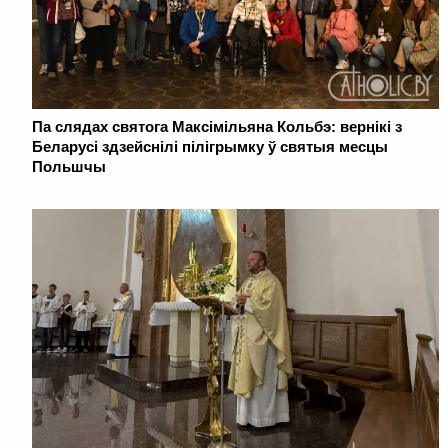
Па слядах святога Максімільяна Кольбэ: вернікі з
Беларусі здзейснілі пілігрымку ў святыя месцы
Польшчы