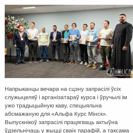
Напрыканцы вечара на сцэну запрасілі ўсіх
служыцеляў і арганізатараў курса і ўручылі ім
ужо традыцыйную каву, спецыяльна
абсмажаную для «Альфа Курс Мінск».
Выпускнікоў запрасілі працягваць актыўна
ўдзельнічаць у жыцці сваіх парафій, а таксама