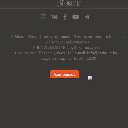
© Мiнска-Магiлёўская
архiдыяцэзiя
Рымска-каталіцкага
Касцёла
ў Рэспубліцы Беларусь /
УНП 101568363 /
Рэспубліка Беларусь,
г. Мінск, вул. Рэвалюцыйная, 1а /
e-mail:
info@catholic.by
/
працоўныя гадзіны: 10.00 – 18.00
Ахвяраваць