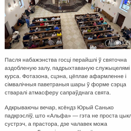
Пасля набажэнства госці перайшлі ў святочна
аздобленую залу, падрыхтаваную служыцелямі
курса. Фотазона, сцэна, цёплае афармленне і
сімвалічныя паветраныя шары ў форме сэрца
стваралі атмасферу сапраўднага свята.
Адкрываючы вечар, ксёндз Юрый Санько
падкрэсліў, што «Альфа» — гэта не проста цык
сустрэч, а прастора, дзе чалавек можа