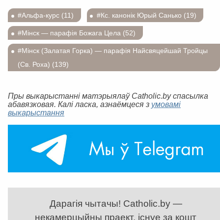
#Альфа-курс (11)
#Кс. канонік Юрый Санько (19)
#Мінск — парафія Божага Цела (52)
#Мінск (Залатая Горка) — парафія Найсвяцейшай Тройцы
(Св. Роха) (139)
Пры выкарыстанні матэрыялаў Catholic.by спасылка
абавязковая. Калі ласка, азнаёмцеся з
умовамі
выкарыстання
Дарагія чытачы! Catholic.by —
некамерцыйны праект, існуе за кошт