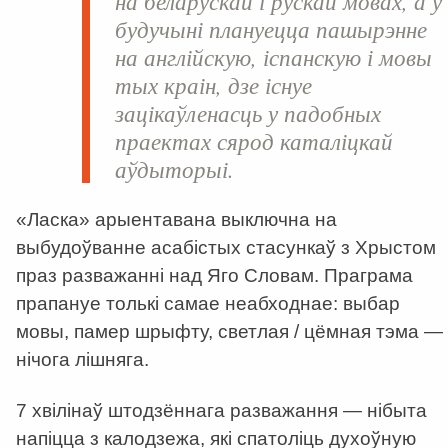
на беларускай і рускай мовах, а ў
будучыні плануецца пашырэнне
на англійскую, іспанскую і мовы
тых краін, дзе існуе
зацікаўленасць у падобных
праектах сярод каталіцкай
аўдыторыі.
«Ласка» арыентавана выключна на
выбудоўванне асабістых стасункаў з Хрыстом
праз разважанні над Яго Словам. Праграма
прапануе толькі самае неабходнае: выбар
мовы, памер шрыфту, светлая / цёмная тэма —
нічога лішняга.
7 хвілінаў штодзённага разважання — нібыта
напіцца з калодзежа, які спатоліць духоўную