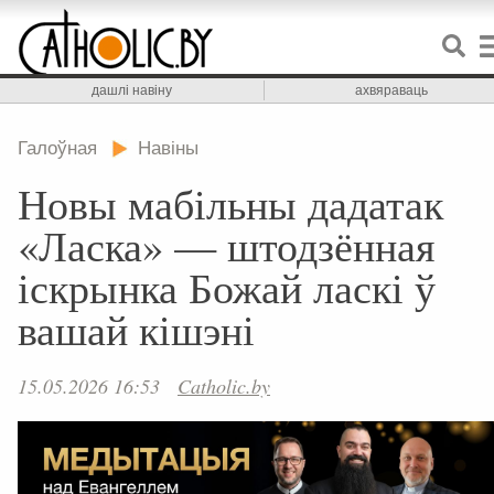
дашлі навіну
ахвяраваць
Галоўная
Навіны
Новы мабільны дадатак
«Ласка» — штодзённая
іскрынка Божай ласкі ў
вашай кішэні
15.05.2026 16:53
Catholic.by