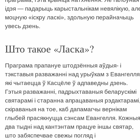
ідэя — падарыць карыстальнікам невялікую, ал
моцную «іскру ласкі», здольную перайначыць
увесь дзень.
Што такое «Ласка»?
Праграма прапануе штодзённыя аўдыя- і
тэкставыя разважанні над урыўкам з Евангелля
які чытаецца ў Касцёле ў адпаведны дзень.
Гэтыя разважанні, падрыхтаваныя беларускімі
святарамі і старанна апрацаваныя рэдактарамі
скіраваныя на тое, каб дапамагчы вернікам
глыбей прасякнуцца сэнсам Евангелля. Кожны
два тыдні над кантэнтам працуе іншы святар,
што забяспечвае свежы погляд і