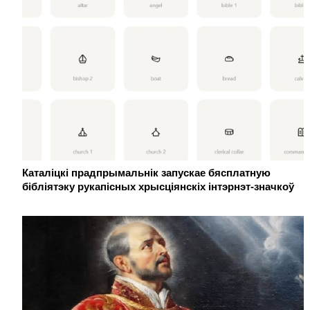
Каталіцкі прадпрымальнік запускае бясплатную
бібліятэку рукапісных хрысціянскіх інтэрнэт-значкоў