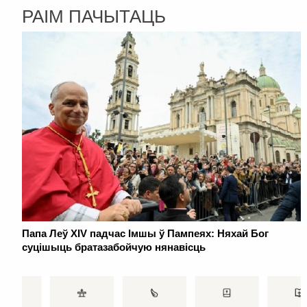
РАІМ ПАЧЫТАЦЬ
Папа Леў XIV падчас Імшы ў Пампеях: Няхай Бог
суцішыць братазабойчую нянавісць