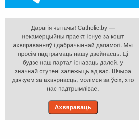
Дарагія чытачы! Catholic.by —
некамерцыйны праект, існуе за кошт
ахвяраванняў і дабрачыннай дапамогі. Мы
просім падтрымаць нашу дзейнасць. Ці
будзе наш партал існаваць далей, у
значнай ступені залежыць ад вас. Шчыра
дзякуем за ахвярнасць, молімся за ўсіх, хто
нас падтрымлівае.
Ахвяраваць