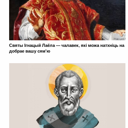
Святы Ігнацый Лаёла — чалавек, які можа натхніць на
добрае вашу сям'ю