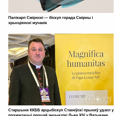
Палікарп Смірнскі — біскуп горада Смірны і
хрысціянскі мучанік
Старшыня ККББ арцыбіскуп Станеўскі прыняў удзел у
прэзентацыі першай энцыклікі Льва XIV у Ватыкане