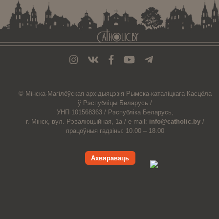
© Мiнска-Магiлёўская
архiдыяцэзiя
Рымска-каталіцкага
Касцёла
ў Рэспубліцы Беларусь /
УНП 101568363 /
Рэспубліка Беларусь,
г. Мінск, вул. Рэвалюцыйная, 1а /
e-mail:
info@catholic.by
/
працоўныя гадзіны: 10.00 – 18.00
Ахвяраваць