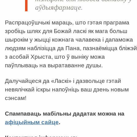
аўдыяфармаце.
Распрацоўшчыкі мараць, што гэтая праграма
зробіць шлях для Божай ласкі як мага больш
шырокім у жыцці кожнага чалавека і дапаможа
людзям наблізіцца да Пана, пазнаёміцца бліжэй
з асобай Хрыста, што ў выніку можа
паўплываць на выратаванне душы.
Далучайцеся да «Ласкі» і дазвольце гэтай
невялічкай іскры напоўніць ваш дзень новым
сэнсам!
Спампаваць мабільны дадатак можна на
афіцыйным сайце
.