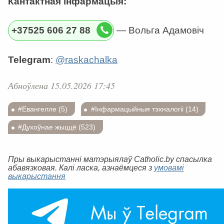
Кантактная інфармацыя:
+37525 606 27 88
— Вольга Адамовіч
Telegram
:
@raskachalka
Абноўлена 15.05.2026 17:45
#Евангелле (5)
#Інфармацыйныя тэхналогіі (14)
#Духоўнае жыццё (523)
Пры выкарыстанні матэрыялаў Catholic.by спасылка
абавязковая. Калі ласка, азнаёмцеся з
умовамі
выкарыстання