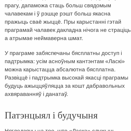
прагу, дапаможа стаць больш свядомым
чалавекам і ў рэшце рэшт больш якасна
пражыць сваё жыццё. Пры карыстанні гэтай
праграмай чалавек дакладна нічога не страціць
а атрымае неймаверна шмат.
У праграме забяспечаны бясплатны доступ і
падтрымка: усім асноўным кантэнтам «Ласкі»
можна карыстацца абсалютна бясплатна.
Развіццё і падтрымка высокай якасці праграмы
будуць ажыццяўляцца за кошт дабравольных
ахвяраванняў і данатаў.
Патэнцыял і будучыня
Нягледзячы на тое, што «Ласка» служыць