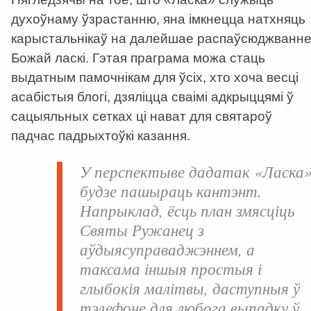
духоўнаму ўзрастанню, яна імкнецца натхняць
карыстальнікаў на далейшае распаўсюджванн
Божай ласкі. Гэтая праграма можа стаць
выдатным памочнікам для ўсіх, хто хоча весці
асабістыя блогі, дзяліцца сваімі адкрыццямі ў
сацыяльных сетках ці нават для святароў
падчас падрыхтоўкі казання.
У перспектыве дадатак «Ласка
будзе пашыраць кантэнт.
Напрыклад, ёсць план змясціць
Святы Ружанец з
аўдыясуправаджэннем, а
таксама іншыя простыя і
глыбокія малітвы, даступныя ў
тэлефоне для любога выпадку ў