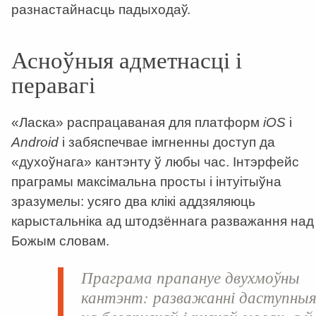
разнастайнасць падыходаў.
Асноўныя адметнасці і
перавагі
«Ласка» распрацаваная для платформ
iOS
і
Android
і забяспечвае імгненны доступ да
«духоўнага» кантэнту ў любы час. Інтэрфейс
праграмы максімальна просты і інтуітыўна
зразумелы: усяго два клікі аддзяляюць
карыстальніка ад штодзённага разважання над
Божым словам.
Праграма прапануе двухмоўны
кантэнт: разважанні даступны