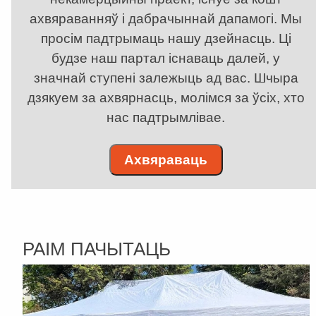
ахвяраванняў і дабрачыннай дапамогі. Мы
просім падтрымаць нашу дзейнасць. Ці
будзе наш партал існаваць далей, у
значнай ступені залежыць ад вас. Шчыра
дзякуем за ахвярнасць, молімся за ўсіх, хто
нас падтрымлівае.
Ахвяраваць
РАІМ ПАЧЫТАЦЬ