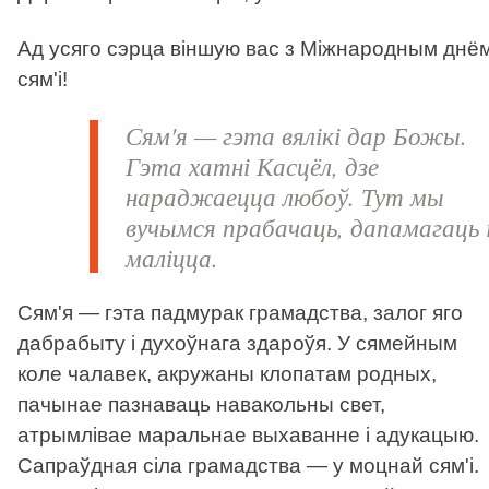
Ад усяго сэрца віншую вас з Міжнародным днё
сям'і!
Сям'я — гэта вялікі дар Божы.
Гэта хатні Касцёл, дзе
нараджаецца любоў.
Тут мы
вучымся прабачаць, дапамагаць 
маліцца.
Сям'я — гэта падмурак грамадства, залог яго
дабрабыту і духоўнага здароўя. У сямейным
коле чалавек, акружаны клопатам родных,
пачынае пазнаваць навакольны свет,
атрымлівае маральнае выхаванне і адукацыю.
Сапраўдная сіла грамадства — у моцнай сям'і.