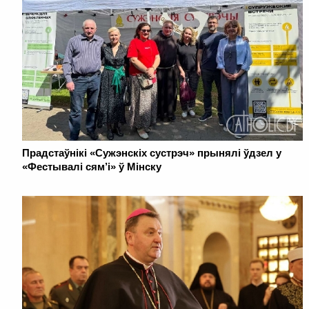
Прадстаўнікі «Сужэнскіх сустрэч» прынялі ўдзел у
«Фестывалі сям’і» ў Мінску