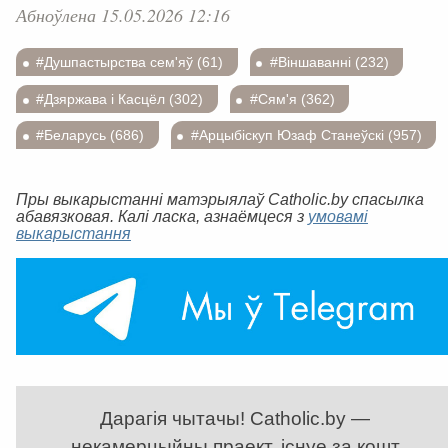
Абноўлена 15.05.2026 12:16
#Душпастырства сем'яў (61)
#Віншаванні (232)
#Дзяржава і Касцёл (302)
#Сям'я (362)
#Беларусь (686)
#Арцыбіскуп Юзаф Станеўскі (957)
Пры выкарыстанні матэрыялаў Catholic.by спасылка
абавязковая. Калі ласка, азнаёмцеся з
умовамі
выкарыстання
Дарагія чытачы! Catholic.by —
некамерцыйны праект, існуе за кошт