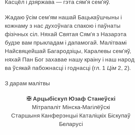
Касцёл і дзяржава — гэта сям’я сем’яў.
Жадаю ўсім сем’ям нашай Бацькаўшчыны і
кожнаму з нас духоўнага спакою і паўнаты
фізічных сіл. Няхай Святая Сям'я з Назарэта
будзе вам прыкладам і дапамогай. Малітвамі
Найсвяцейшай Багародзіцы, Каралевы сем’яў,
няхай Пан Бог захавае нашу краіну і наш народ
ва ўсякай пабожнасці і годнасці (гл. 1
Цім
2, 2).
З дарам малітвы
✠ Арцыбіскуп Юзаф Станеўскі
Мітрапаліт Мінска-Магілёўскі
Старшыня Канферэнцыі Каталіцкіх Біскупаў
Беларусі