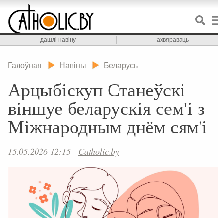
дашлі навіну
ахвяраваць
Галоўная
Навіны
Беларусь
Арцыбіскуп Станеўскі
віншуе беларускія сем'і з
Міжнародным днём сям'і
15.05.2026 12:15
Catholic.by