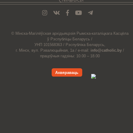
© Мiнска-Магiлёўская
архiдыяцэзiя
Рымска-каталіцкага
Касцёла
ў Рэспубліцы Беларусь /
УНП 101568363 /
Рэспубліка Беларусь,
г. Мінск, вул. Рэвалюцыйная, 1а /
e-mail:
info@catholic.by
/
працоўныя гадзіны: 10.00 – 18.00
Ахвяраваць