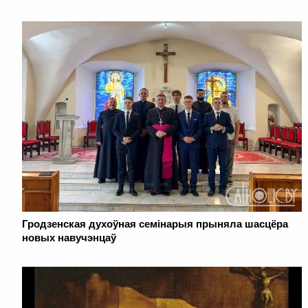
Гродзенская духоўная семінарыя прыняла шасцёра
новых навучэнцаў