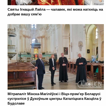
Святы Ігнацый Лаёла — чалавек, які можа натхніць на
добрае вашу сям'ю
Мітрапаліт Мінска-Магілёўскі і Віцэ-прэм'ер Беларусі
сустрэліся ў Духоўным цэнтры Каталіцкага Касцёла ў
Будславе