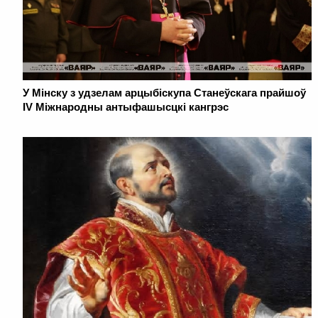
У Мінску з удзелам арцыбіскупа Станеўскага прайшоў
IV Міжнародны антыфашысцкі кангрэс