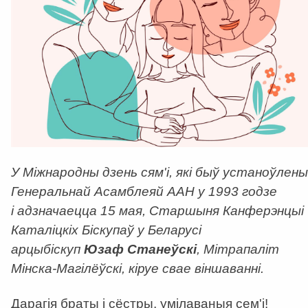
У Міжнародны дзень сям'і, які быў устаноўлены
Генеральнай Асамблеяй ААН у 1993 годзе
і адзначаецца 15 мая, Старшыня Канферэнцыі
Каталіцкіх Біскупаў у Беларусі
арцыбіскуп
Юзаф Станеўскі
, Мітрапаліт
Мінска-Магілёўскі, кіруе свае віншаванні.
Дарагія браты і сёстры, умілаваныя сем'і!