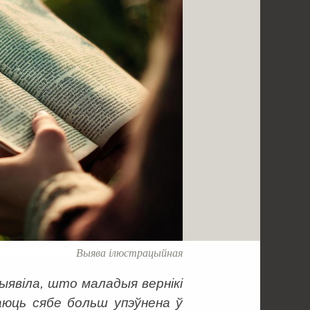
Выява ілюстрацыйная
ыявіла, што маладыя вернікі
аюць сябе больш упэўнена ў