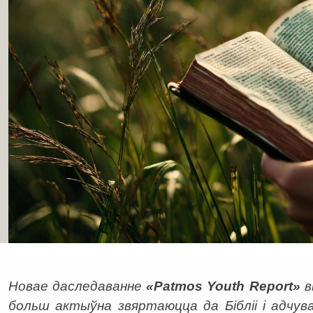
Новае даследаванне
«Patmos Youth Report»
в
больш актыўна звяртаюцца да Бібліі і адчув