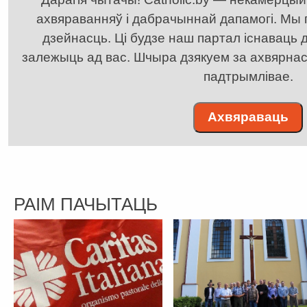
ахвяраванняў і дабрачыннай дапамогі. Мы
дзейнасць. Ці будзе наш партал існаваць д
залежыць ад вас. Шчыра дзякуем за ахвярнасць
падтрымлівае.
Ахвяраваць
РАІМ ПАЧЫТАЦЬ