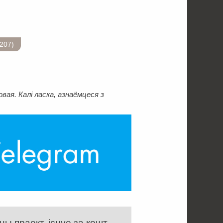
207)
ая. Калі ласка, азнаёмцеся з
ы праект, існуе за кошт