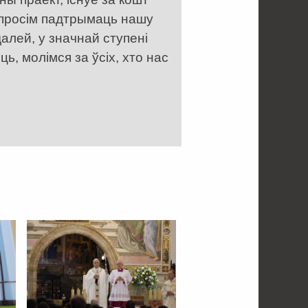
 просім падтрымаць нашу
алей, у значнай ступені
, молімся за ўсіх, хто нас