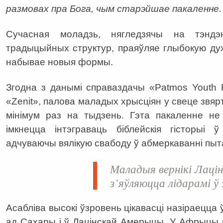
размовах пра Бога, чым старэйшае пакаленне.
Сучасная моладзь, нягледзячы на тэнд
традыцыйных структур, праяўляе глыбокую дух
набывае новыя формы.
Згодна з данымі справаздачы
«
Patmos Youth 
«
Zenit», палова маладых хрысціян у свеце звяр
мінімум раз на тыдзень. Гэта пакаленне не 
імкнецца інтэграваць біблейскія гісторыі
адчуваючы вялікую свабоду ў абмеркаванні пыт
Маладыя вернікі Лацін
з’яўляюцца лідарамі ў 
Асабліва высокі ўзровень цікавасці назіраецца 
ад Сахары і ў Лацінскай Амерыцы. У Афрыцы 