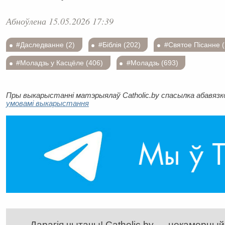
Абноўлена 15.05.2026 17:39
#Даследванне (2)
#Біблія (202)
#Святое Пісанне (
#Моладзь у Касцёле (406)
#Моладзь (693)
Пры выкарыстанні матэрыялаў Catholic.by спасылка абавязков
умовамі выкарыстання
Дарагія чытачы! Catholic.by — некамерцыйн