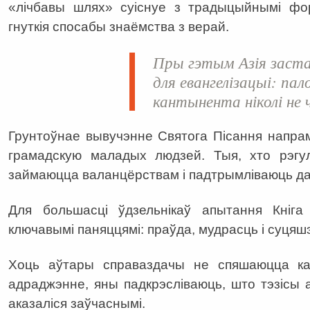
«
лічбавы шлях» суіснуе з традыцыйнымі фо
гнуткія спосабы знаёмства з верай.
Пры гэтым Азія заста
для евангелізацыі: па
кантынента ніколі не ч
Грунтоўнае вывучэнне Святога Пісання напр
грамадскую маладых людзей. Тыя, хто рэгул
займаюцца валанцёрствам і падтрымліваюць д
Для большасці ўдзельнікаў апытання Кніг
ключавымі паняццямі: праўда, мудрасць і суцяш
Хоць аўтары справаздачы не спяшаюцца каз
адраджэнне, яны падкрэсліваюць, што тэзісы а
аказаліся заўчаснымі.