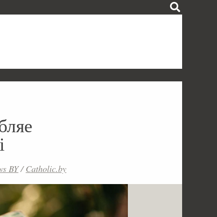
бляе
і
ws BY
/
Catholic.by