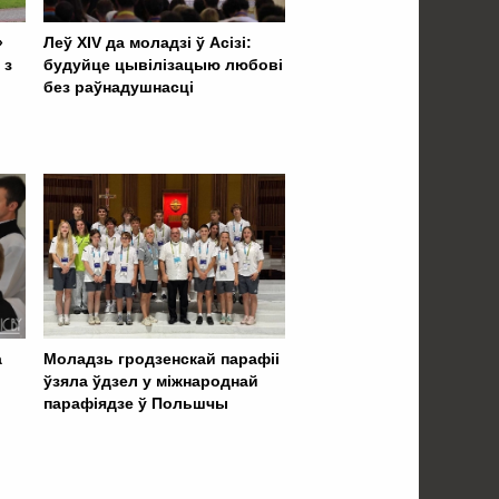
»
Леў XIV да моладзі ў Асізі:
 з
будуйце цывілізацыю любові
без раўнадушнасці
а
Моладзь гродзенскай парафіі
ўзяла ўдзел у міжнароднай
парафіядзе ў Польшчы
 . . . . . . . . . . . . . . . . .