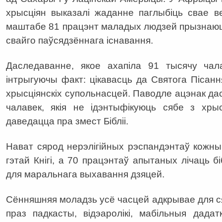
хрысціян выказалі жаданне паглыбіць свае в
маштабе 81 працэнт маладых людзей прызнаюц
свайго паўсядзённага існавання.
Даследаванне, якое ахапіла 91 тысячу чала
інтрыгуючы факт: цікавасць да Святога Пісан
хрысціянскіх супольнасцей. Паводле ацэнак да
чалавек, якія не ідэнтыфікуюць сябе з хры
даведацца пра змест Бібліі.
Нават сярод нерэлігійных рэспандэнтаў кожны
гэтай Кнігі, а 70 працэнтаў апытаных лічаць 
для маральнага выхавання дзяцей.
Сённяшняя моладзь усё часцей адкрывае для ся
праз падкасты, відэаролікі, мабільныя дадат