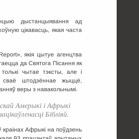
энцыю дыстанцыявання ад
оўную цікавасць, якая часта
Report», якія цытуе агенцтва
таецца да Святога Пісання як
толькі чытае тэксты, але і
 ў сваё штодзённае жыццё,
анняў веры з навакольнымі.
скай Амерыкі і Афрыкі
зацікаўленасці Бібліяй.
ў краінах Афрыкі на поўдзень
каля 93 працэнтаў апытаных