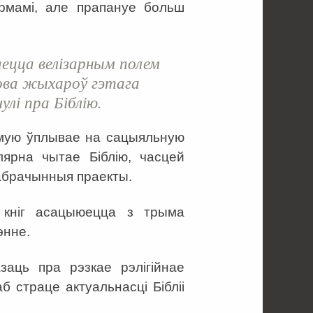
рмамі, але прапануе больш
ецца велізарным полем
лова жыхароў гэтага
улі пра Біблію.
амую ўплывае на сацыяльную
ярна чытае Біблію, часцей
абрачынныя праекты.
а кніг асацыюецца з трыма
энне.
аць пра рэзкае рэлігійнае
б страце актуальнасці Бібліі