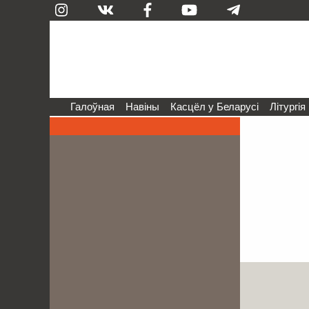
Галоўная
Навіны
Касцёл у Беларусі
Літургія