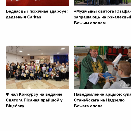
Беднасць і псіхічнае здароўе:
«Мужчыны святога Юзафа
дадзеныя Caritas
запрашаюць на рэкалекцыі
Божым словам
Фінал Конкурсу на веданне
Паведамленне арцыбіскуп
Святога Пісання прайшоў у
Станеўскага на Нядзелю
Віцебску
Божага слова
. . . . . . . . . . . . . . . . . . . . . . . . . . . . . . . . . . . . . . . . . . . .