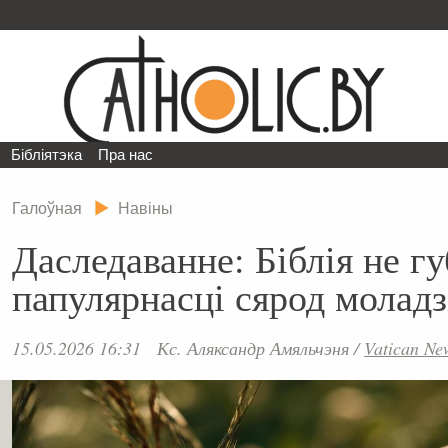
Бібліятэка
Пра нас
Галоўная
Навіны
Даследаванне: Біблія не гу
папулярнасці сярод моладз
15.05.2026 16:31
Кс. Аляксандр Амяльчэня
/
Vatican Ne