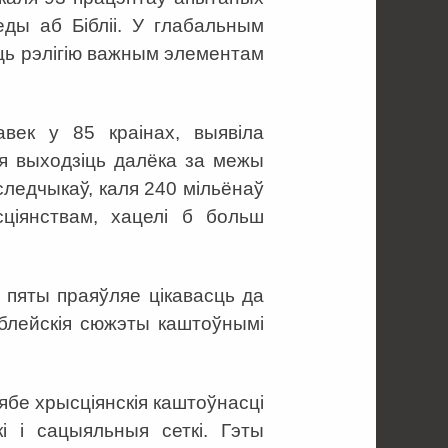
еды аб Бібліі. У глабальным
ь рэлігію важным элементам
век у 85 краінах, выявіла
ня выходзіць далёка за межы
следчыкаў, каля 240 мільёнаў
сціянствам, хацелі б больш
 пяты праяўляе цікавасць да
біблейскія сюжэты каштоўнымі
бе хрысціянскія каштоўнасці
кі і сацыяльныя сеткі. Гэты