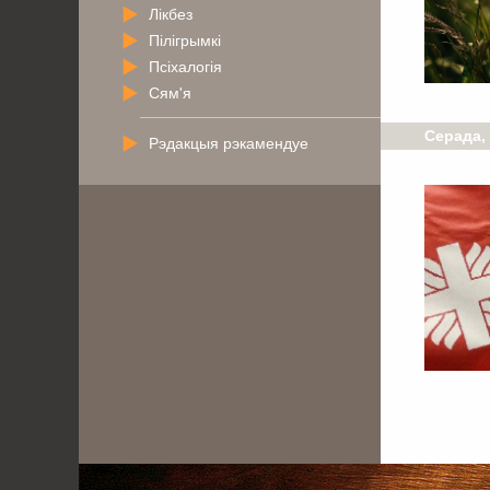
Лікбез
Пілігрымкі
Псіхалогія
Сям'я
Серада,
Рэдакцыя рэкамендуе
. . . . . . . . . . . . .