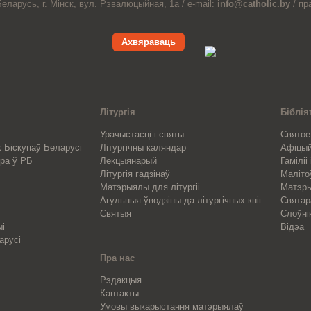
Беларусь,
г. Мінск, вул. Рэвалюцыйная, 1а /
e-mail:
info@catholic.by
/
пр
Ахвяраваць
Літургія
Біблія
Урачыстасці і святы
Святое
 Біскупаў Беларусі
Літургічны каляндар
Афіцы
ра ў РБ
Лекцыянарый
Гаміліі
Літургія гадзінаў
Маліто
Матэрыялы для літургіі
Матэры
Агульныя ўводзіны да літургічных кніг
Свята
Святыя
Слоўні
ыі
Відэа
арусі
Пра нас
Рэдакцыя
Кантакты
Умовы выкарыстання матэрыялаў