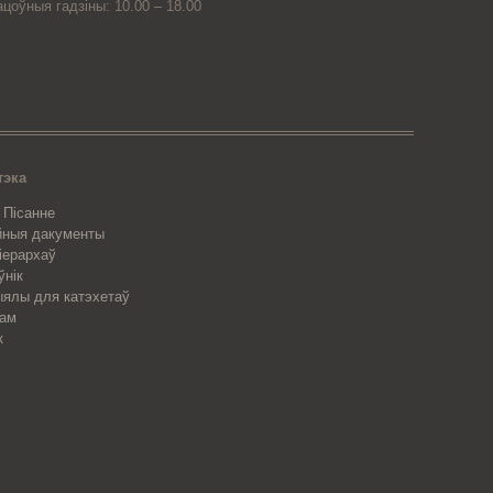
ацоўныя гадзіны: 10.00 – 18.00
тэка
 Пісанне
йныя дакументы
 іерархаў
ўнік
ялы для катэхетаў
рам
к