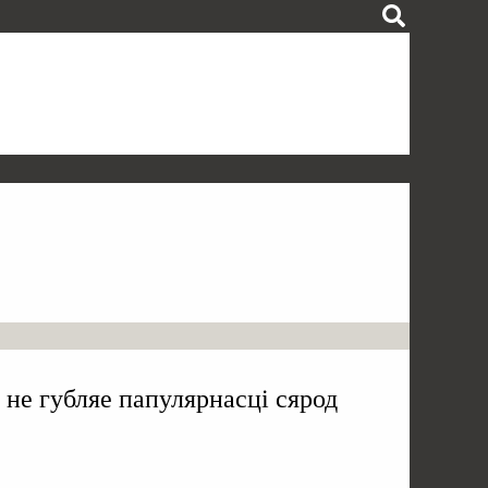
 не губляе папулярнасці сярод