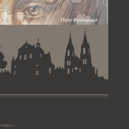
Папа Францішак
ларусь /