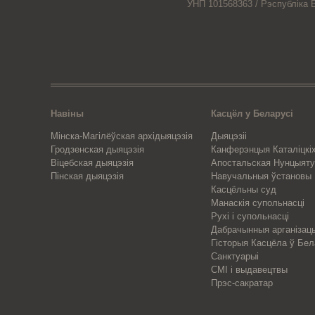
УНП 101568363 /
Рэспубліка 
Навіны
Касцёл у Беларусі
Мінска-Магілёўская архідыяцэзія
Дыяцэзіі
Гродзенская дыяцэзія
Канферэнцыя Каталіцкіх
Віцебская дыяцэзія
Апостальская Нунцыяту
Пінская дыяцэзія
Навучальныя ўстановы
Касцёльны суд
Манаскія супольнасці
Рухі і супольнасці
Дабрачынныя арганізац
Гісторыя Касцёла ў Бел
Санктуарыі
СМІ і выдавецтвы
Прэс-сакратар