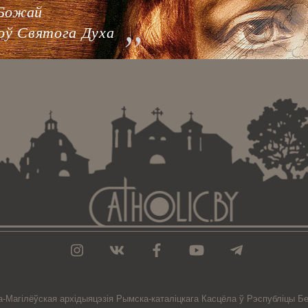
 Божай
роў Святога Духа
а-Магiлёўская
архiдыяцэзiя
Рымска-каталіцкага
Касцёла
ў Рэспубліцы Бе