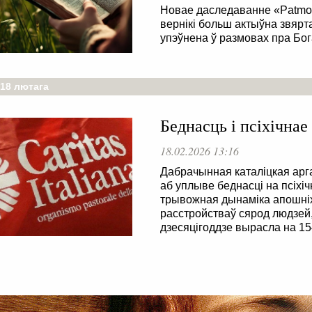
Новае даследаванне «Patmos
вернікі больш актыўна звярт
упэўнена ў размовах пра Бо
 18 лютага
Беднасць і псіхічнае
18.02.2026 13:16
Дабрачынная каталіцкая арга
аб уплыве беднасці на псіхі
трывожная дынаміка апошніх
расстройстваў сярод людзей, 
дзесяцігоддзе вырасла на 15
 . . . . . . . . . . . . . . . . . . . . . . . . . . . . . . . . . . . . . . . . . . . . . . . .