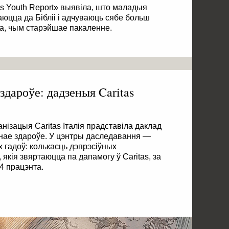
 Youth Report» выявіла, што маладыя
аюцца да Бібліі і адчуваюць сябе больш
га, чым старэйшае пакаленне.
 здароўе: дадзеныя Caritas
нізацыя Caritas Італія прадставіла даклад
чнае здароўе. У цэнтры даследавання —
 гадоў: колькасць дэпрэсіўных
якія звяртаюцца па дапамогу ў Caritas, за
4 працэнта.