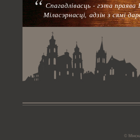
Спагадлівасць - гэта праява
Міласэрнасці, адзін з сямі да
© Мiнск