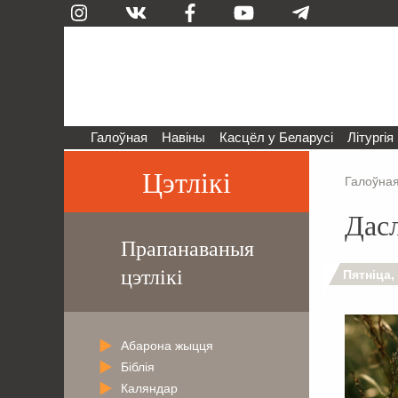
Галоўная
Навіны
Касцёл у Беларусі
Літургія
Цэтлікі
Галоўна
Дас
Прапанаваныя
цэтлікі
Пятніца,
Абарона жыцця
Біблія
Каляндар