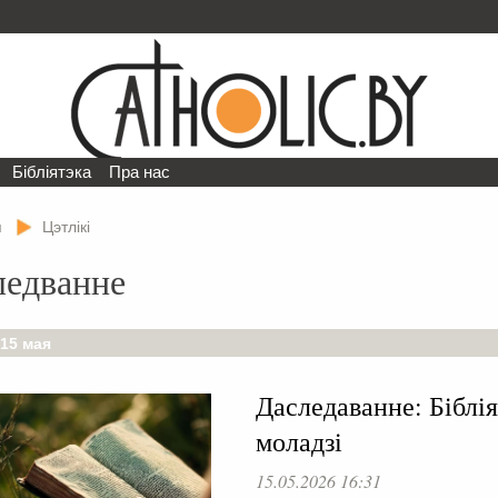
Бібліятэка
Пра нас
я
Цэтлікі
ледванне
 15 мая
Даследаванне: Біблія
моладзі
15.05.2026 16:31