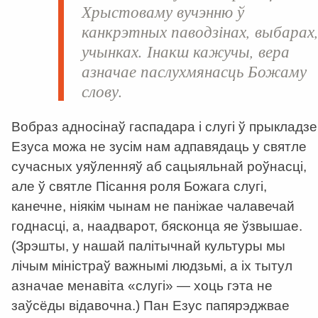
Хрыстоваму вучэнню ў
канкрэтных паводзінах, выбарах
учынках. Інакш кажучы, вера
азначае паслухмянасць Божаму
слову.
Вобраз адносінаў гаспадара і слугі ў прыкладзе
Езуса можа не зусім нам адпавядаць у святле
сучасных уяўленняў аб сацыяльнай роўнасці,
але ў святле Пісання роля Божага слугі,
канечне, ніякім чынам не паніжае чалавечай
годнасці, а, наадварот, бясконца яе ўзвышае.
(Зрэшты, у нашай палітычнай культуры мы
лічым міністраў важнымі людзьмі, а іх тытул
азначае менавіта «слугі» — хоць гэта не
заўсёды відавочна.) Пан Езус папярэджвае