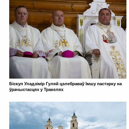
Біскуп Уладзімір Гуляй цэлебраваў Імшу пастэрку на
ўрачыстасцях у Тракелях