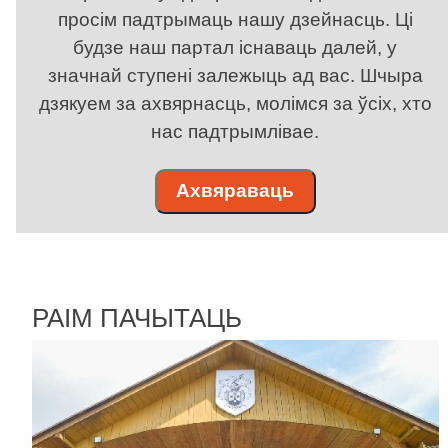
просім падтрымаць нашу дзейнасць. Ці
будзе наш партал існаваць далей, у
значнай ступені залежыць ад вас. Шчыра
дзякуем за ахвярнасць, молімся за ўсіх, хто
нас падтрымлівае.
Ахвяраваць
РАІМ ПАЧЫТАЦЬ