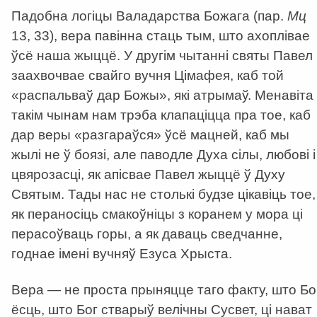
Падобна логіцы Валадарства Божага (пар.
Мц
13, 33), вера павінна стаць тым, што ахоплівае
ўсё наша жыццё. У другім чытанні святы Павел
заахвочвае свайго вучня Цімафея, каб той
«распальваў дар Божы», які атрымаў. Менавіта
такім чынам нам трэба клапаціцца пра тое, каб
дар веры «разгараўся» ўсё мацней, каб мы
жылі не ў боязі, але паводле Духа сілы, любові і
цвярозасці, як апісвае Павел жыццё ў Духу
Святым. Тады нас не столькі будзе цікавіць тое,
як пераносіць смакоўніцы з коранем у мора ці
перасоўваць горы, а як даваць сведчанне,
годнае імені вучняў Езуса Хрыста.
Вера — не проста прыняцце таго факту, што Бо
ёсць, што Бог стварыў велічны Сусвет, ці нават