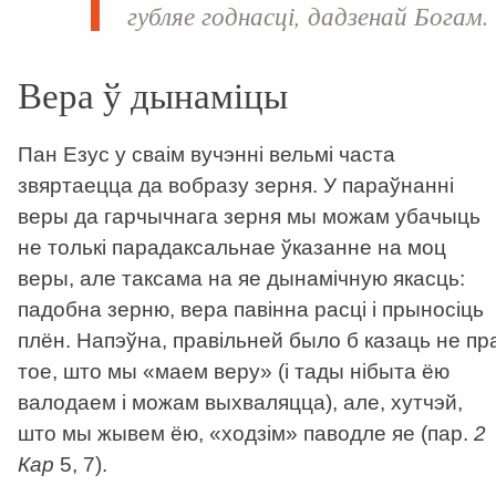
губляе годнасці, дадзенай Богам.
Вера ў дынаміцы
Пан Езус у сваім вучэнні вельмі часта
звяртаецца да вобразу зерня. У параўнанні
веры да гарчычнага зерня мы можам убачыць
не толькі парадаксальнае ўказанне на моц
веры, але таксама на яе дынамічную якасць:
падобна зерню, вера павінна расці і прыносіць
плён. Напэўна, правільней было б казаць не пр
тое, што мы «маем веру» (і тады нібыта ёю
валодаем і можам выхваляцца), але, хутчэй,
што мы жывем ёю, «ходзім» паводле яе (пар.
2
Кар
5, 7).