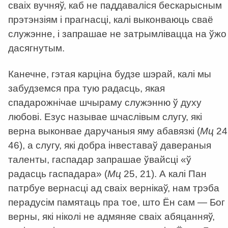
сваіх вучняў, каб не паддаваліся бескарысным
прэтэнзіям і прагнасці, калі выконваюць сваё
служэнне, і запрашае не затрымлівацца на ўжо
дасягнутым.
Канечне, гэтая карціна будзе шэрай, калі мы
забудземся пра тую радасць, якая
спадарожнічае шчыраму служэнню ў духу
любові. Езус называе шчаслівым слугу, які
верна выконвае даручаныя яму абавязкі (
Мц
24
46), а слугу, які добра інвеставаў давераныя
таленты, гаспадар запрашае ўвайсці «ў
радасць гаспадара» (
Мц
25, 21). А калі Пан
патрбуе вернасці ад сваіх вернікаў, нам трэба
перадусім памятаць пра тое, што Ён сам — Бог
верны, які ніколі не адмяняе сваіх абяцанняў,