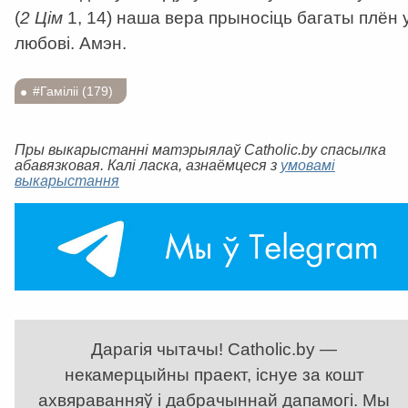
(
2
Цім
1, 14) наша вера прыносіць багаты плён 
любові. Амэн.
#Гаміліі (179)
Пры выкарыстанні матэрыялаў Catholic.by спасылка
абавязковая. Калі ласка, азнаёмцеся з
умовамі
выкарыстання
Дарагія чытачы! Catholic.by —
некамерцыйны праект, існуе за кошт
ахвяраванняў і дабрачыннай дапамогі. Мы