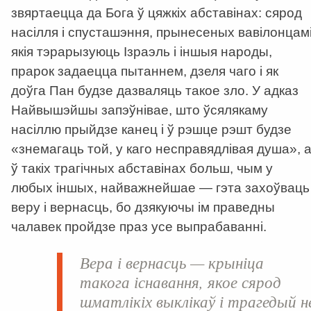
звяртаецца да Бога ў цяжкіх абставінах: сярод
насілля і спусташэння, прынесеных вавілонцамі
якія тэрарызуюць Ізраэль і іншыя народы,
прарок задаецца пытаннем, дзеля чаго і як
доўга Пан будзе дазваляць такое зло. У адказ
Найвышэйшы запэўнівае, што ўсялякаму
насіллю прыйдзе канец і ў рэшце рэшт будзе
«знемагаць той, у каго несправядлівая душа», 
ў такіх трагічных абставінах больш, чым у
любых іншых, найважнейшае — гэта захоўваць
веру і вернасць, бо дзякуючы ім праведны
чалавек пройдзе праз усе выпрабаванні.
Вера і вернасць — крыніца
такога існавання, якое сярод
шматлікіх выклікаў і трагедый н