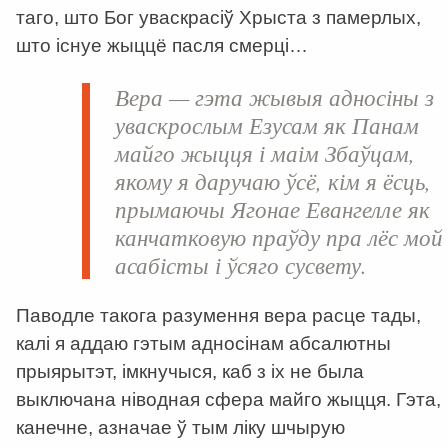
таго, што Бог уваскрасіў Хрыста з памерлых,
што існуе жыццё пасля смерці…
Вера — гэта жывыя адносіны з
уваскрослым Езусам як Панам
майго жыцця і маім Збаўцам,
якому я даручаю ўсё, кім я ёсць,
прымаючы Ягонае Евангелле як
канчатковую праўду пра лёс мой
асабісты і ўсяго сусвету.
Паводле такога разумення вера расце тады,
калі я аддаю гэтым адносінам абсалютны
прыярытэт, імкнучыся, каб з іх не была
выключана ніводная сфера майго жыцця. Гэта,
канечне, азначае ў тым ліку шчырую