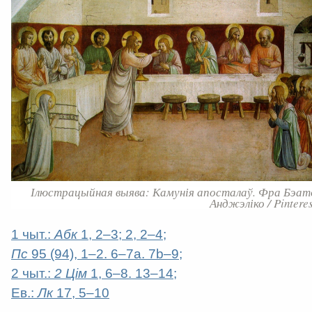
Ілюстрацыйная выява: Камунія апосталаў. Фра Бэат
Анджэліко / Pinteres
1 чыт.:
Абк
1, 2–3; 2, 2–4;
Пс
95 (94), 1–2. 6–7a. 7b–9;
2 чыт.:
2 Цім
1, 6–8. 13–14;
Ев.:
Лк
17, 5–10