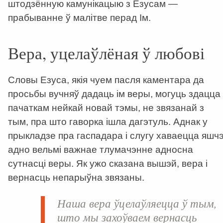
штодзённую камунікацыю з Езусам —
прабыванне ў малітве перад Ім.
Вера, уцелаўлёная ў любові
Словы Езуса, якія чуем пасля каментара да
просьбы вучняў дадаць ім веры, могуць здацца
пачаткам нейкай новай тэмы, не звязанай з
тым, пра што гаворка ішла дагэтуль. Аднак у
прыкладзе пра гаспадара і слугу хаваецца яшч
адно вельмі важнае тлумачэнне адносна
сутнасці веры. Як ужо сказана вышэй, вера і
вернасць непарыўна звязаны.
Наша вера ўцелаўляецца ў тым,
што мы захоўваем вернасць