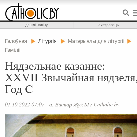
дашлі навіну
ахвяраваць
Галоўная
Літургія
Матэрыялы для літургіі
Гаміліі
Нядзельнае казанне:
ХXVІІ Звычайная нядзеля
Год C
01.10.2022 07:07
а. Віктар Жук SI
/
Catholic.by