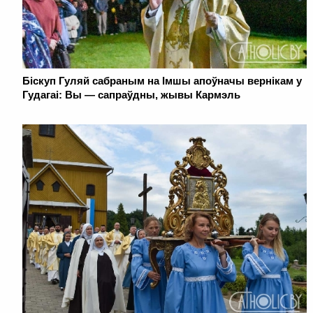
Біскуп Гуляй сабраным на Імшы апоўначы вернікам у
Гудагаі: Вы ― сапраўдны, жывы Кармэль