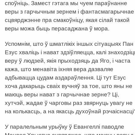
споўніць. Замест гэтага мы чуем параўнанне
веры з гарчычным зернем і фантасмагарычнае
сцвярджэнне пра смакоўніцу, якая сілай такой
веры можа быць перасаджана ў мора.
Успомнім, што ў шматлікіх іншых сітуацыях Пан
Езус хваліць і нават здзіўляецца, калі знаходзіц
веру ў людзей, якія прыходзяць да Яго, і часта
кажа, што менавіта іхняя вера дазваляе
адбывацца цудам аздараўлення. Ці тут Езус
хоча дакарыць сваіх вучняў за тое, што яны не
маюць веры нават з гарчычнае зерне? Ці,
хутчэй, жадае ў чарговы раз звярнуць увагу не
на колькасць, а на якасць духоўнай рэчаіснасці
У паралельным урыўку ў Евангеллі паводле