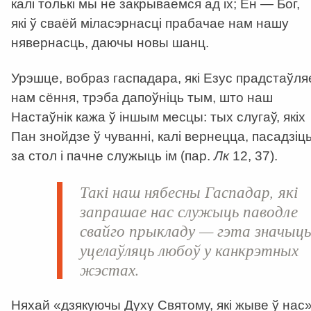
калі толькі мы не закрываемся ад іх; Ён — Бог,
які ў сваёй міласэрнасці прабачае нам нашу
нявернасць, даючы новы шанц.
Урэшце, вобраз гаспадара, які Езус прадстаўля
нам сёння, трэба дапоўніць тым, што наш
Настаўнік кажа ў іншым месцы: тых слугаў, якіх
Пан знойдзе ў чуванні, калі вернецца, пасадзіц
за стол і пачне служыць ім (пар.
Лк
12, 37).
Такі наш нябесны Гаспадар, які
запрашае нас служыць паводле
свайго прыкладу — гэта значыц
уцелаўляць любоў у канкрэтных
жэстах.
Няхай «дзякуючы Духу Святому, які жыве ў нас