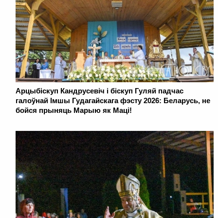
Арцыбіскуп Кандрусевіч і біскуп Гуляй падчас
галоўнай Імшы Гудагайскага фэсту 2026: Беларусь, не
бойся прыняць Марыю як Маці!