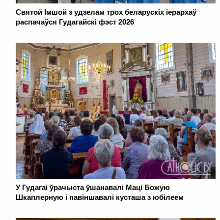
Святой Імшой з удзелам трох беларускіх іерархаў
распачаўся Гудагайскі фэст 2026
У Гудагаі ўрачыста ўшанавалі Маці Божую
Шкаплерную і павіншавалі кусташа з юбілеем