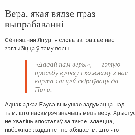
Вера, якая вядзе праз
выпрабаванні
Сённяшняя Літургія слова запрашае нас
заглыбіцца ў тэму веры.
«Дадай нам веры», — гэтую
просьбу вучняў і кожнаму з нас
варта часцей скіроўваць да
Пана.
Аднак адказ Езуса вымушае задумацца над
тым, што насамрэч значыць мець веру. Хрысту
не хваліць апосталаў за такое, здаецца,
пабожнае жаданне і не абяцае ім, што яго