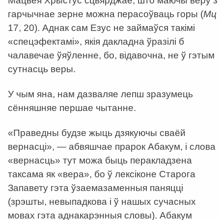
Мацвея Хрыстус сцвярджае, што маючы веру з
гарчычнае зерне можна перасоўваць горы (
Мц
17, 20). Аднак сам Езус не займаўся такімі
«спецэфектамі», якія дакладна ўразілі б
чалавечае ўяўленне, бо, відавочна, не ў гэтым
сутнасць веры.
У чым яна, нам дазваляе лепш зразумець
сённяшняе першае чытанне.
«Праведны будзе жыць дзякуючы сваёй
вернасці», — абвяшчае прарок Абакум, і слова
«вернасць» тут можа быць перакладзена
таксама як «вера», бо ў лексіконе Старога
Запавету гэта ўзаемазаменныя паняцці
(зрэшты, невыпадкова і ў нашых сучасных
мовах гэта аднакарэнныя словы). Абакум