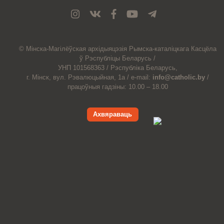
© Мiнска-Магiлёўская
архiдыяцэзiя
Рымска-каталіцкага
Касцёла
ў Рэспубліцы Беларусь /
УНП 101568363 /
Рэспубліка Беларусь,
г. Мінск, вул. Рэвалюцыйная, 1а /
e-mail:
info@catholic.by
/
працоўныя гадзіны: 10.00 – 18.00
Ахвяраваць