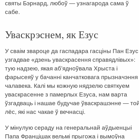
святы Бэрнард, любоў — узнагарода сама ў
сабе.
Уваскрэснем, як Езус
У сваім звароце да гаспадара гасціны Пан Езус
узгадвае «дзень уваскрасення справядлівых»:
тую надзею, якая аб’ядноўвала Хрыста і
фарысеяў у бачанні канчатковага прызначэння
чалавека. Калі мы кожную нядзелю святкуем
уваскрасенне з памерлых Езуса, нам варта
ўзгадваць і нашае будучае ўваскрашэнне — то
лёс, які нас чакае ў вечнасці.
У мінулую сераду на генеральнай аўдыенцыі
Папа Францішак вельмі прыгожа і вымоўна