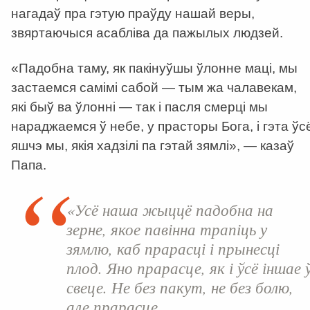
нагадаў пра гэтую праўду нашай веры,
звяртаючыся асабліва да пажылых людзей.
«Падобна таму, як пакінуўшы ўлонне маці, мы
застаемся самімі сабой — тым жа чалавекам,
які быў ва ўлонні — так і пасля смерці мы
нараджаемся ў небе, у прасторы Бога, і гэта ўс
яшчэ мы, якія хадзілі па гэтай зямлі», — казаў
Папа.
«Усё наша жыццё падобна на
зерне, якое павінна трапіць у
зямлю, каб прарасці і прынесці
плод. Яно прарасце, як і ўсё іншае 
свеце. Не без пакут, не без болю,
але прарасце.