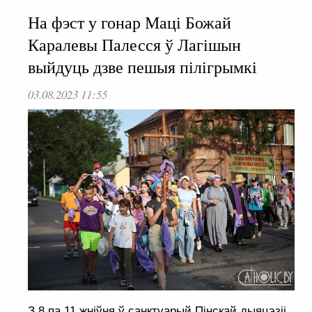
На фэст у гонар Маці Божай
Каралевы Палесся ў Лагішын
выйдуць дзве пешыя пілігрымкі
03.08.2023 11:55
З 8 па 11 жніўня ў санктуарый Пінскай дыяцэзіі