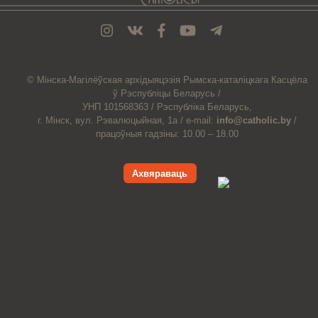
© Мiнска-Магiлёўская
архiдыяцэзiя
Рымска-каталіцкага
Касцёла
ў Рэспубліцы Беларусь /
УНП 101568363 /
Рэспубліка Беларусь,
г. Мінск, вул. Рэвалюцыйная, 1а /
e-mail:
info@catholic.by
/
працоўныя гадзіны: 10.00 – 18.00
Ахвяраваць