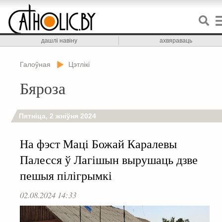
дашлі навіну
ахвяраваць
Галоўная
Цэтлікі
Бяроза
Пятніца, 2 жніўня 2024
На фэст Маці Божай Каралевы
Палесся ў Лагішын вырушаць дзве
пешыя пілігрымкі
02.08.2024 14:33