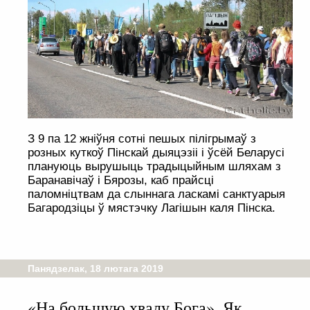
З 9 па 12 жніўня сотні пешых пілігрымаў з
розных куткоў Пінскай дыяцэзіі і ўсёй Беларусі
плануюць вырушыць традыцыйным шляхам з
Баранавічаў і Бярозы, каб прайсці
паломніцтвам да слыннага ласкамі санктуарыя
Багародзіцы ў мястэчку Лагішын каля Пінска.
Панядзелак, 18 лютага 2019
«На большую хвалу Бога». Як