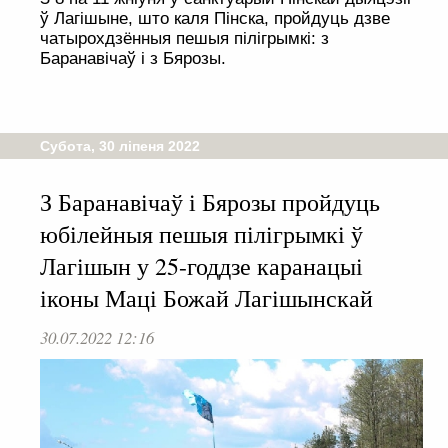
ў Лагішыне, што каля Пінска, пройдуць дзве
чатырохдзённыя пешыя пілігрымкі: з
Баранавічаў і з Бярозы.
Субота, 30 ліпеня 2022
З Баранавічаў і Бярозы пройдуць
юбілейныя пешыя пілігрымкі ў
Лагішын у 25-годдзе каранацыі
іконы Маці Божай Лагішынскай
30.07.2022 12:16