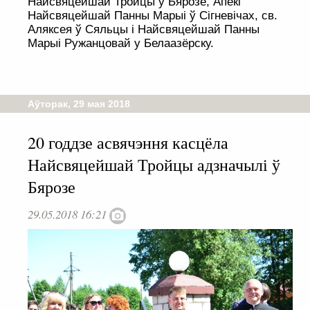
Найсвяцейшай Тройцы ў Бярозе, Апекі
Найсвяцейшай Панны Марыі ў Сігневічах, св.
Аляксея ў Сяльцы і Найсвяцейшай Панны
Марыі Ружанцовай у Белаазёрску.
Аўторак, 29 мая 2018
20 годдзе асвячэння касцёла
Найсвяцейшай Тройцы адзначылі ў
Бярозе
29.05.2018 16:21