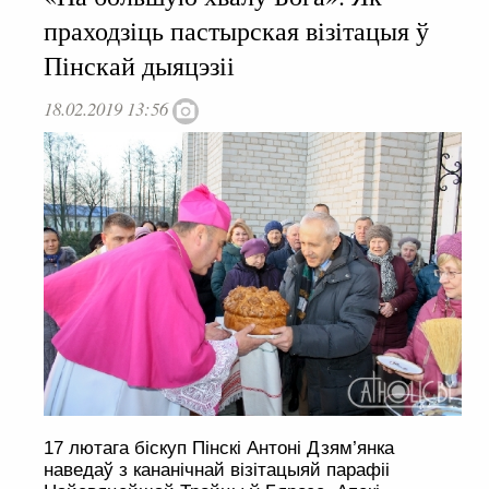
праходзіць пастырская візітацыя ў
Пінскай дыяцэзіі
18.02.2019 13:56
17 лютага біскуп Пінскі Антоні Дзям’янка
наведаў з кананічнай візітацыяй парафіі