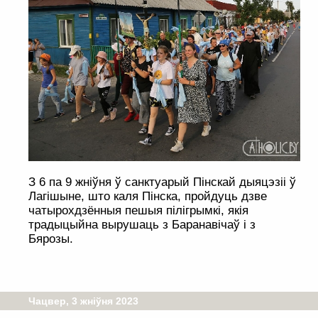
З 6 па 9 жніўня ў санктуарый Пінскай дыяцэзіі ў
Лагішыне, што каля Пінска, пройдуць дзве
чатырохдзённыя пешыя пілігрымкі, якія
традыцыйна вырушаць з Баранавічаў і з
Бярозы.
Чацвер, 3 жніўня 2023