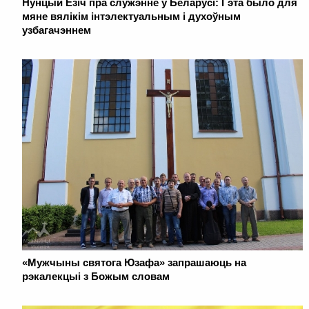
Нунцый Ёзіч пра служэнне ў Беларусі: Гэта было для
мяне вялікім інтэлектуальным і духоўным
узбагачэннем
«Мужчыны святога Юзафа» запрашаюць на
рэкалекцыі з Божым словам