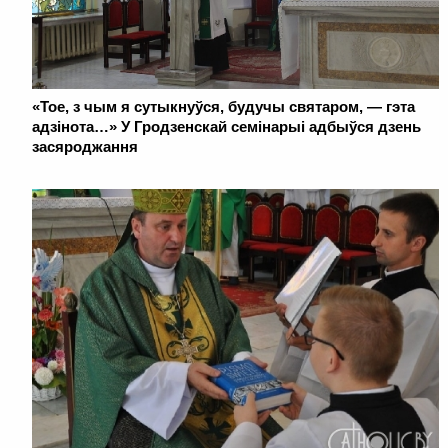
«Тое, з чым я сутыкнуўся, будучы святаром, — гэта
адзінота…» У Гродзенскай семінарыі адбыўся дзень
засяроджання