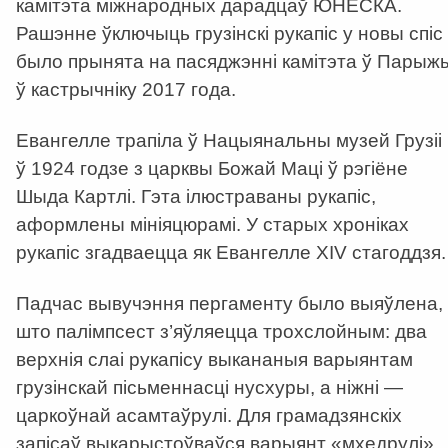
камітэта міжнародных дарадцаў ЮНЕСКА.
Рашэнне ўключыць грузінскі рукапіс у новы спіс
было прынята на пасяджэнні камітэта ў Парыж
ў кастрычніку 2017 года.
Евангелле трапіла ў Нацыянальны музей Грузіі
ў 1924 годзе з царквы Божай Маці ў рэгіёне
Шыда Картлі. Гэта ілюстраваны рукапіс,
аформлены мініяцюрамі. У старых хроніках
рукапіс згадваецца як Евангелле XIV стагоддзя.
Падчас вывучэння пергаменту было выяўлена,
што палімпсест з’яўляецца трохслойным: два
верхнія слаі рукапісу выкананыя варыянтам
грузінскай пісьменнасці нусхуры, а ніжні —
царкоўнай асамтаўрулі. Для грамадзянскіх
запісаў выкарыстоўваўся варыянт «мхедрулі»,