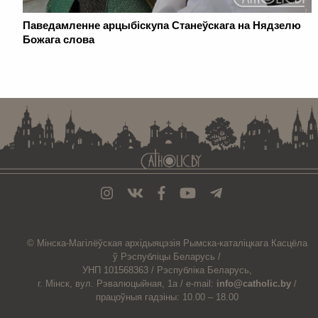
Паведамленне арцыбіскупа Станеўскага на Нядзелю
Божага слова
. . . . . . . . . . . . . . . . . . . . . . . . . . . . . . . . . . . . . . . . . . . . . . . . . . . . . . . . . . . . .
© Мiнска-Магiлёўская
архiдыяцэзiя
Рымска-каталіцкага
Касцёла
ў Рэспубліцы Беларусь /
УНП 101568363 /
Рэспубліка Беларусь,
г. Мінск, вул. Рэвалюцыйная, 1а /
e-mail:
info@catholic.by
/
працоўныя гадзіны: 10.00 – 18.00