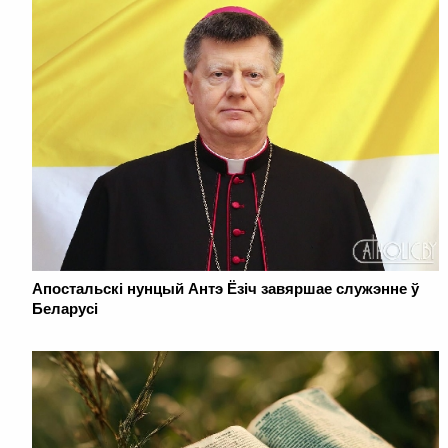
Апостальскі нунцый Антэ Ёзіч завяршае служэнне ў
Беларусі