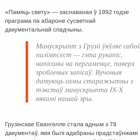
«Памяць свету» — заснаваная ў 1992 годзе
праграма па абароне сусветнай
дакументальнай спадчыны.
Манускрыпт з Грузіі ўяўляе сабо
палімпсест — гэта рукапіс,
напісаны на пергаменце, паверх
зробленых запісаў. Вучоныя
датуюць самы старажытны з
тэкстаў манускрыпта IX-X
вякамі нашай эры.
Грузінскае Евангелле стала адным з 78
дакументаў, якія былі адабраны прадстаўнікамі