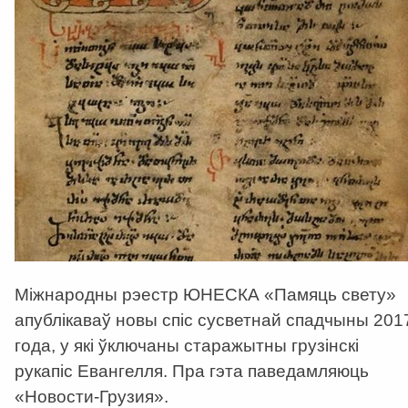
Міжнародны рэестр ЮНЕСКА «Памяць свету»
апублікаваў новы спіс сусветнай спадчыны 201
года, у які ўключаны старажытны грузінскі
рукапіс Евангелля. Пра гэта паведамляюць
«Новости-Грузия».