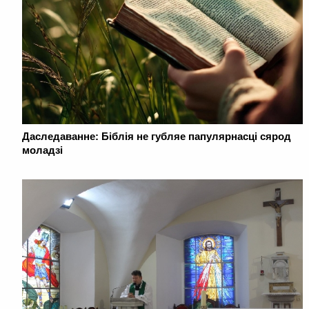
Даследаванне: Біблія не губляе папулярнасці сярод
моладзі