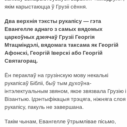
якім карыстаюцца ў Грузіі сёння.
Два верхнія тэксты рукапісу — гэта
Евангелле аднаго з самых вядомых
царкоўных дзеячаў Грузіі Георгія
Мтацміндэлі, вядомага таксама як Георгій
Афонскі, Георгій Іверскі або Георгій
Святагорац.
Ён пераклаў на грузінскую мову некалькі
рукапісаў Бібліі, быў тым духоўна-
інтэлектуальным звяном, якое звязвала Грузію і
Візантыю. Ідэнтыфікацыя трэцяга, ніжняга слоя
рукапісу, пакуль не завершана.
Такім чынам, Евангелле ўтрымлівае пісьмо,