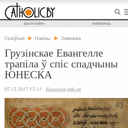
дашлі навіну
ахвяраваць
Галоўная
Навіны
Замежжа
Грузінскае Евангелле
трапіла ў спіс спадчыны
ЮНЕСКА
07.12.2017 17:11
blagovest-info.ru