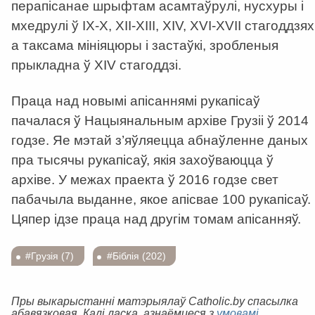
перапісанае шрыфтам асамтаўрулі, нусхуры і
мхедрулі ў IX-X, XII-XIII, XIV, XVI-XVII стагоддзях
а таксама мініяцюры і застаўкі, зробленыя
прыкладна ў XIV стагоддзі.
Праца над новымі апісаннямі рукапісаў
пачалася ў Нацыянальным архіве Грузіі ў 2014
годзе. Яе мэтай з’яўляецца абнаўленне даных
пра тысячы рукапісаў, якія захоўваюцца ў
архіве. У межах праекта ў 2016 годзе свет
пабачыла выданне, якое апісвае 100 рукапісаў.
Цяпер ідзе праца над другім томам апісанняў.
#Грузія (7)
#Біблія (202)
Пры выкарыстанні матэрыялаў Catholic.by спасылка
абавязковая. Калі ласка, азнаёмцеся з
умовамі