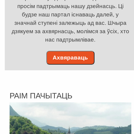
просім падтрымаць нашу дзейнасць. Ці
будзе наш партал існаваць далей, у
значнай ступені залежыць ад вас. Шчыра
дзякуем за ахвярнасць, молімся за ўсіх, хто
нас падтрымлівае.
Ахвяраваць
РАІМ ПАЧЫТАЦЬ