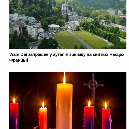
Viam Dei запрашае ў аўтапілігрымку па святых месцах
Францыі