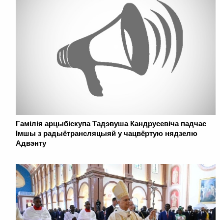
Гамілія арцыбіскупа Тадэвуша Кандрусевіча падчас
Імшы з радыётрансляцыяй у чацвёртую нядзелю
Адвэнту