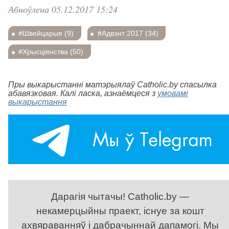
Абноўлена 05.12.2017 15:24
#Швейцарыя (9)
#Адвэнт 2017 (34)
#Хрысціянства (50)
Пры выкарыстанні матэрыялаў Catholic.by спасылка
абавязковая. Калі ласка, азнаёмцеся з
умовамі
выкарыстання
Дарагія чытачы! Catholic.by —
некамерцыйны праект, існуе за кошт
ахвяраванняў і дабрачыннай дапамогі. Мы