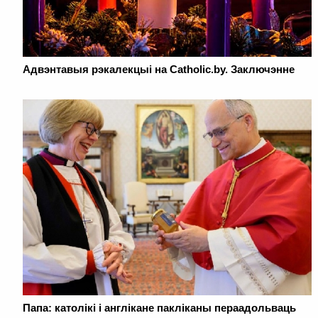
Адвэнтавыя рэкалекцыі на Catholic.by. Заключэнне
Папа: католікі і англікане пакліканы пераадольваць