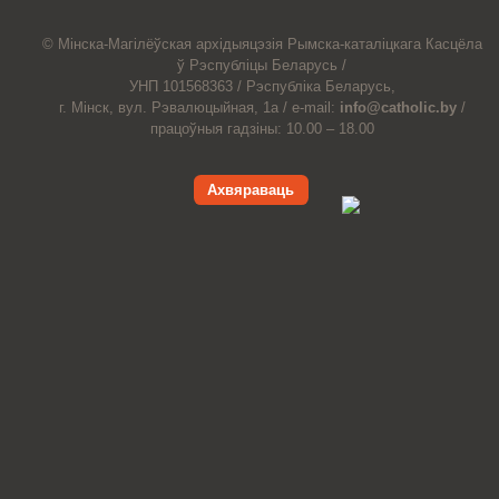
© Мiнска-Магiлёўская
архiдыяцэзiя
Рымска-каталіцкага
Касцёла
ў Рэспубліцы Беларусь /
УНП 101568363 /
Рэспубліка Беларусь,
г. Мінск, вул. Рэвалюцыйная, 1а /
e-mail:
info@catholic.by
/
працоўныя гадзіны: 10.00 – 18.00
Ахвяраваць