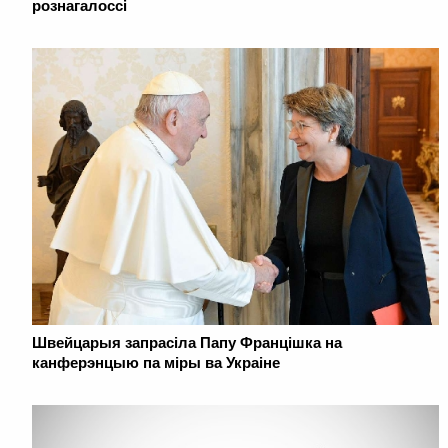
рознагалоссі
Швейцарыя запрасіла Папу Францішка на
канферэнцыю па міры ва Украіне