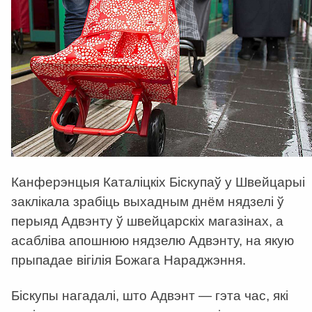
Канферэнцыя Каталіцкіх Біскупаў у Швейцарыі
заклікала зрабіць выхадным днём нядзелі ў
перыяд Адвэнту ў швейцарскіх магазінах, а
асабліва апошнюю нядзелю Адвэнту, на якую
прыпадае вігілія Божага Нараджэння.
Біскупы нагадалі, што Адвэнт — гэта час, які