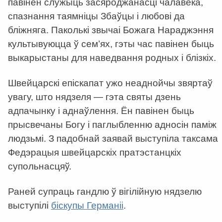
павінен служыць засяроджанасці чалавека,
спазнання таямніцы Збаўцы і любові да
бліжняга. Паколькі звычаі Божага Нараджэння
культывуюцца ў сем’ях, гэты час павінен быць
выкарыстаны для наведвання родных і блізкіх.
Швейцарскі епіскапат ужо неаднойчы звяртаў
увагу, што нядзеля — гэта святы дзень
адпачынку і аднаўлення. Ён павінен быць
прысвечаны Богу і паглыбленню адносін паміж
людзьмі. З падобнай заявай выступіла таксама
Федэрацыя швейцарскіх пратэстанцкіх
супольнасцяў.
Раней супраць гандлю ў вігілійную нядзелю
выступілі
біскупы Германіі
.