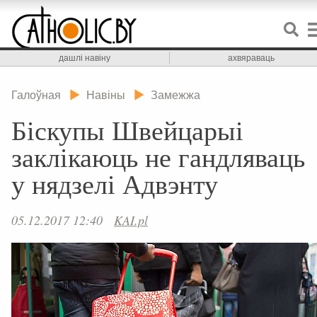
дашлі навіну
ахвяраваць
Галоўная
Навіны
Замежжа
Біскупы Швейцарыі
заклікаюць не гандляваць
у нядзелі Адвэнту
05.12.2017 12:40
KAI.pl