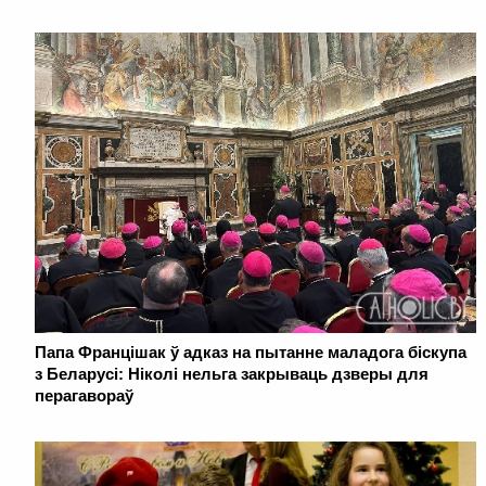
Папа Францішак ў адказ на пытанне маладога біскупа
з Беларусі: Ніколі нельга закрываць дзверы для
перагавораў