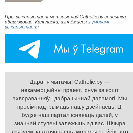
Пры выкарыстанні матэрыялаў Catholic.by спасылка
абавязковая. Калі ласка, азнаёмцеся з
умовамі
выкарыстання
Дарагія чытачы! Catholic.by —
некамерцыйны праект, існуе за кошт
ахвяраванняў і дабрачыннай дапамогі. Мы
просім падтрымаць нашу дзейнасць. Ці
будзе наш партал існаваць далей, у
значнай ступені залежыць ад вас. Шчыра
дзякуем за ахвярнасць, молімся за ўсіх, хто