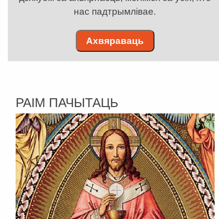
нас падтрымлівае.
Ахвяраваць
РАІМ ПАЧЫТАЦЬ