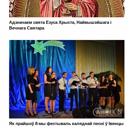
Адзначаем свята Езуса Хрыста, Найвышэйшага і
Вечнага Святара
Як прайшоў 8-мы фестываль каляднай песні ў Івянцы