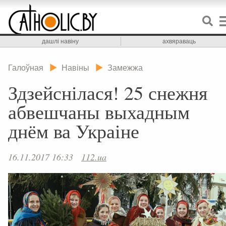
дашлі навіну
ахвяраваць
Галоўная
Навіны
Замежжа
Здзейснілася! 25 снежня
абвешчаны выхадным
днём ва Украіне
16.11.2017 16:33
112.ua