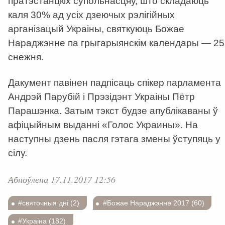
пратэстанцкіх супольнасцяў, што складаюць
каля 30% ад усіх дзеючых рэлігійных
арганізацый Украіны, святкуюць Божае
Нараджэнне па грыгарыянскім календары — 25
снежня.
Дакумент павінен падпісаць спікер парламента
Андрэй Парубій і Прэзідэнт Украіны Пётр
Парашэнка. Затым тэкст будзе апублікаваны ў
афіцыйным выданні «Голос Украины». На
наступны дзень пасля гэтага змены ўступяць у
сілу.
Абноўлена 17.11.2017 12:56
#святочныя дні (2)
#Божае Нараджэнне 2017 (60)
#Украіна (182)