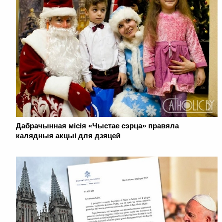
Дабрачынная місія «Чыстае сэрца» правяла
калядныя акцыі для дзяцей