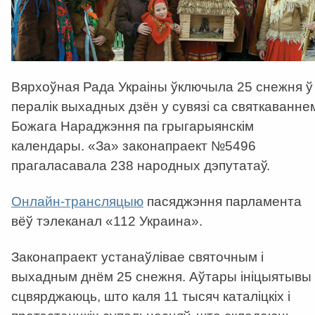
Вярхоўная Рада Украіны ўключыла 25 снежня ў
пералік выхадных дзён у сувязі са святкаванне
Божага Нараджэння па грыгарыянскім
календары. «За» законапраект №5496
прагаласавала 238 народных дэпутатаў.
Онлайн-трансляцыю
пасяджэння парламента
вёў тэлеканал «112 Украина».
Законапраект устанаўлівае святочным і
выхадным днём 25 снежня. Аўтары ініцыятывы
сцвярджаюць, што каля 11 тысяч каталіцкіх і