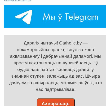
Дарагія чытачы! Catholic.by —
некамерцыйны праект, існуе за кошт
ахвяраванняў і дабрачыннай дапамогі. Мы
просім падтрымаць нашу дзейнасць. Ці
будзе наш партал існаваць далей, у
значнай ступені залежыць ад вас. Шчыра
дзякуем за ахвярнасць, молімся за ўсіх, хто
нас падтрымлівае.
Ахвяраваць