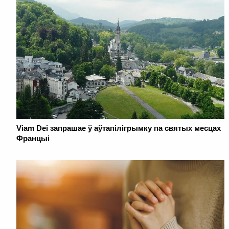
Viam Dei запрашае ў аўтапілігрымку па святых месцах
Францыі