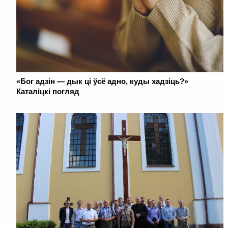
«Бог адзін — дык ці ўсё адно, куды хадзіць?»
Каталіцкі погляд