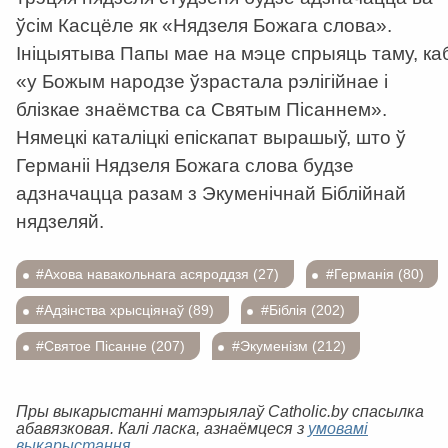
ўсім Касцёле як «Нядзеля Божага слова».
Ініцыятыва Папы мае на мэце спрыяць таму, ка
«у Божым народзе ўзрастала рэлігійнае і
блізкае знаёмства са Святым Пісаннем».
Нямецкі каталіцкі епіскапат вырашыў, што ў
Германіі Нядзеля Божага слова будзе
адзначацца разам з Экуменічнай Біблійнай
нядзеляй.
#Ахова навакольнага асяроддзя (27)
#Германія (80)
#Адзінства хрысціянаў (89)
#Біблія (202)
#Святое Пісанне (207)
#Экуменізм (212)
Пры выкарыстанні матэрыялаў Catholic.by спасылка
абавязковая. Калі ласка, азнаёмцеся з
умовамі
выкарыстання