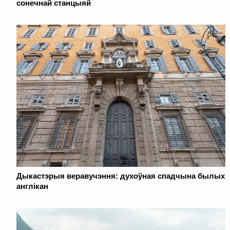
сонечнай станцыяй
Дыкастэрыя веравучэння: духоўная спадчына былых
англікан