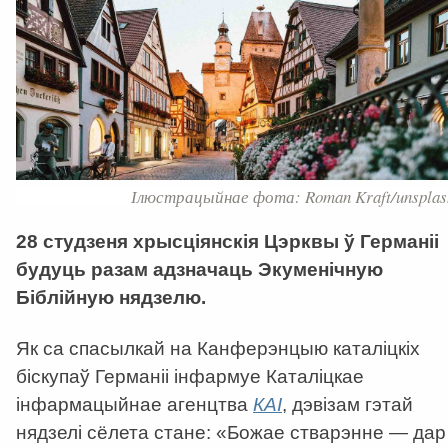
Ілюстрацыйнае фота: Roman Kraft/unsplas
28 студзеня хрысціянскія Цэрквы ў Германіі
будуць разам адзначаць Экуменічную
Біблійную нядзелю.
Як са спасылкай на Канферэнцыю каталіцкіх
біскупаў Германіі інфармуе Каталіцкае
інфармацыйнае агенцтва
КАІ
, дэвізам гэтай
нядзелі сёлета стане: «Божае стварэнне — дар 