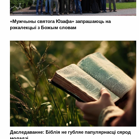
«Мужчыны святога Юзафа» запрашаюць на
рэкалекцыі з Божым словам
Даследаванне: Біблія не губляе папулярнасці сярод
моладзі