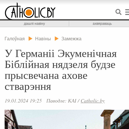
дашлі навіну
ахвяраваць
Галоўная
Навіны
Замежжа
У Германіі Экуменічная
Біблійная нядзеля будзе
прысвечана ахове
стварэння
19.01.2024 19:25
Паводле: КАІ
/
Catholic.by