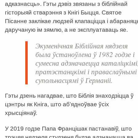
адказнасць». Гэты дэвіз звязаны з біблійнай
гісторыяй стварэння з Кнігі Быцця. Святое
Пісанне заклікае людзей клапаціцца і абараняц
даручаную ім зямлю, а не эксплуатаваць яе.
Экуменічная Біблійная нядзеля
была ўстаноўлена ў 1982 годзе і
сумесна адзначаецца каталіцкімі
пратэстанцкімі і праваслаўнымі
супольнасцямі ў Германіі.
Гэты дзень нагадвае, што Біблія знаходзіцца ў
цэнтры як Кніга, што аб’ядноўвае ўсіх
хрысціянаў.
У 2019 годзе Папа Францішак пастанавіў, што
трэцяя нядзеля студзеня будзе адзначацца ва