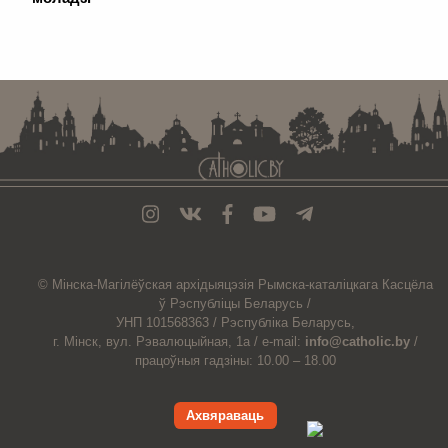
. . . . . . . . . . . . . . . . . . . . . . . . . . . . . . . . . . . . . . . . . . . . . . . . . . . . . . . . . . . . .
© Мiнска-Магiлёўская
архiдыяцэзiя
Рымска-каталіцкага
Касцёла
ў Рэспубліцы Беларусь /
УНП 101568363 /
Рэспубліка Беларусь,
г. Мінск, вул. Рэвалюцыйная, 1а /
e-mail:
info@catholic.by
/
працоўныя гадзіны: 10.00 – 18.00
Ахвяраваць