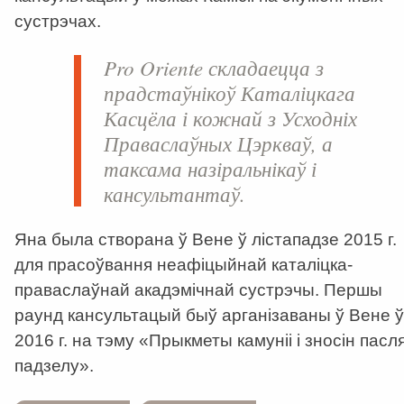
сустрэчах.
Pro Oriente
складаецца з
прадстаўнікоў Каталіцкага
Касцёла і кожнай з Усходніх
Праваслаўных Цэркваў, а
таксама назіральнікаў і
кансультантаў.
Яна была створана ў Вене ў лістападзе 2015 г.
для прасоўвання неафіцыйнай каталіцка-
праваслаўнай акадэмічнай сустрэчы. Першы
раунд кансультацый быў арганізаваны ў Вене ў
2016 г. на тэму «Прыкметы камуніі і зносін пасл
падзелу».