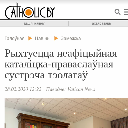
дашлі навіну
ахвяраваць
Галоўная
Навіны
Замежжа
Рыхтуецца неафіцыйная
каталіцка-праваслаўная
сустрэча тэолагаў
28.02.2020 12:22
Паводле: Vatican News