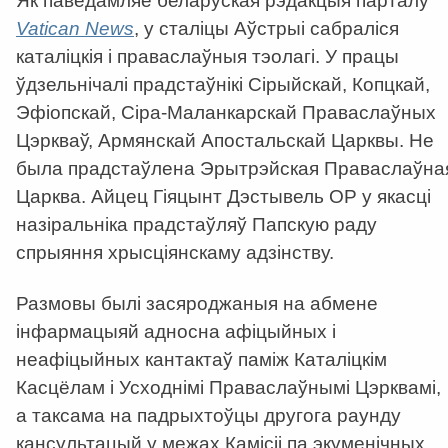
Як паведамляе беларуская рэдакцыя парталу
Vatican News
, у сталіцы Аўстрыі сабраліся
каталіцкія і праваслаўныя тэолагі. У працы
ўдзельнічалі прадстаўнікі Сірыйскай, Копцкай,
Эфіопскай, Сіра-Маланкарскай Праваслаўных
Цэркваў, Армянскай Апостальскай Царквы. Не
была прадстаўлена Эрытрэйская Праваслаўна
Царква. Айцец Гіяцынт Дэстывель ОР у якасці
назіральніка прадстаўляў Папскую раду
спрыяння хрысціянскаму адзінству.
Размовы былі засяроджаныя на абмене
інфармацыяй адносна афіцыйных і
неафіцыйных кантактаў паміж Каталіцкім
Касцёлам і Усходнімі Праваслаўнымі Цэрквамі,
а таксама на падрыхтоўцы другога раунду
кансультацый у межах Камісіі па экуменічных