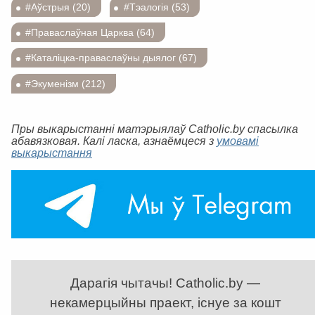
#Аўстрыя (20)
#Тэалогія (53)
#Праваслаўная Царква (64)
#Каталіцка-праваслаўны дыялог (67)
#Экуменізм (212)
Пры выкарыстанні матэрыялаў Catholic.by спасылка
абавязковая. Калі ласка, азнаёмцеся з
умовамі
выкарыстання
Дарагія чытачы! Catholic.by —
некамерцыйны праект, існуе за кошт