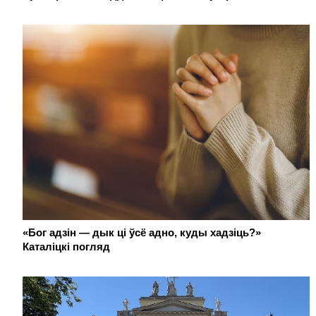
«Бог адзін — дык ці ўсё адно, куды хадзіць?»
Каталіцкі погляд