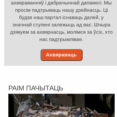
ахвяраванняў і дабрачыннай дапамогі. Мы
просім падтрымаць нашу дзейнасць. Ці
будзе наш партал існаваць далей, у
значнай ступені залежыць ад вас. Шчыра
дзякуем за ахвярнасць, молімся за ўсіх, хто
нас падтрымлівае.
Ахвяраваць
РАІМ ПАЧЫТАЦЬ