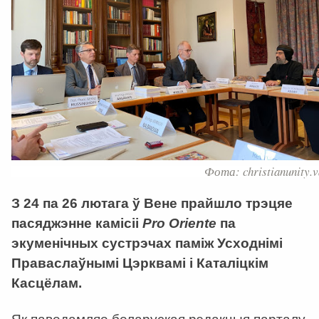
Фота: christianunity.v
З 24 па 26 лютага ў Вене прайшло трэцяе
пасяджэнне камісіі
Pro Oriente
па
экуменічных сустрэчах паміж Усходнімі
Праваслаўнымі Цэрквамі і Каталіцкім
Касцёлам.