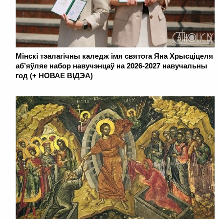
Мінскі тэалагічны каледж імя святога Яна Хрысціцеля
аб’яўляе набор навучэнцаў на 2026-2027 навучальны
год (+ НОВАЕ ВІДЭА)