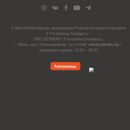
© Мiнска-Магiлёўская
архiдыяцэзiя
Рымска-каталіцкага
Касцёла
ў Рэспубліцы Беларусь /
УНП 101568363 /
Рэспубліка Беларусь,
г. Мінск, вул. Рэвалюцыйная, 1а /
e-mail:
info@catholic.by
/
працоўныя гадзіны: 10.00 – 18.00
Ахвяраваць