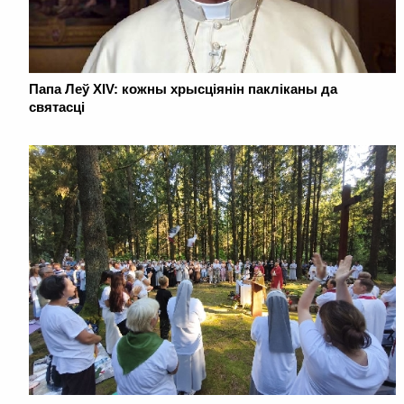
Папа Леў XIV: кожны хрысціянін пакліканы да
святасці