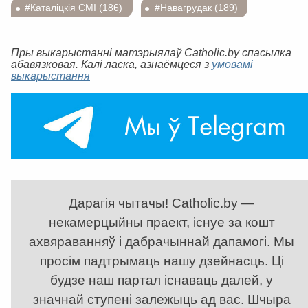
#Каталіцкія СМІ (186)
#Навагрудак (189)
Пры выкарыстанні матэрыялаў Catholic.by спасылка
абавязковая. Калі ласка, азнаёмцеся з
умовамі
выкарыстання
Дарагія чытачы! Catholic.by —
некамерцыйны праект, існуе за кошт
ахвяраванняў і дабрачыннай дапамогі. Мы
просім падтрымаць нашу дзейнасць. Ці
будзе наш партал існаваць далей, у
значнай ступені залежыць ад вас. Шчыра