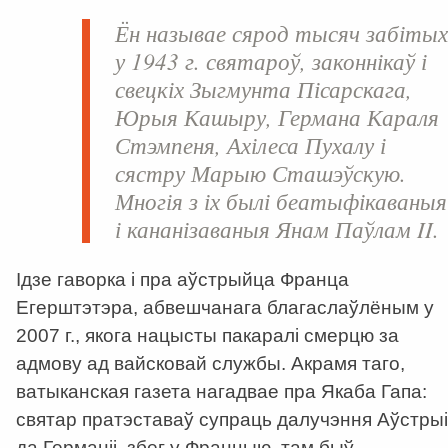
Ён называе сярод тысяч забіты
у 1943 г. святароў, законнікаў і
свецкіх Зыгмунта Пісарскага,
Юрыя Кашыру, Германа Караля
Стэмпеня, Ахілеса Пухалу і
сястру Марыю Сташэўскую.
Многія з іх былі беатыфікаваныя
і кананізаваныя Янам Паўлам II.
Ідзе гаворка і пра аўстрыйца Франца
Егерштэтэра, абвешчанага благаслаўлёным у
2007 г., якога нацысты пакаралі смерцю за
адмову ад вайсковай службы. Акрамя таго,
ватыканская газета нагадвае пра Якаба Гапа:
святар пратэставаў супраць далучэння Аўстрыі
да Германіі, збег у Францыю, там быў