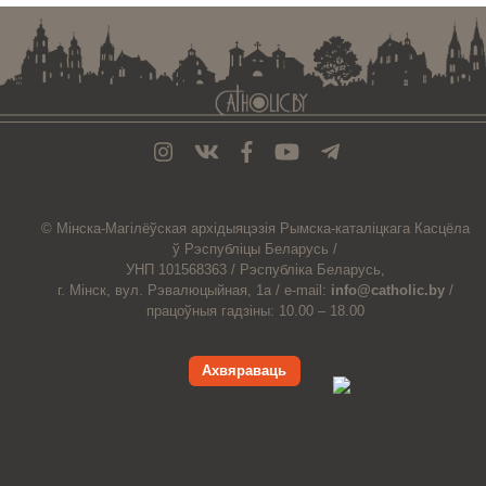
© Мiнска-Магiлёўская
архiдыяцэзiя
Рымска-каталіцкага
Касцёла
ў Рэспубліцы Беларусь /
УНП 101568363 /
Рэспубліка Беларусь,
г. Мінск, вул. Рэвалюцыйная, 1а /
e-mail:
info@catholic.by
/
працоўныя гадзіны: 10.00 – 18.00
Ахвяраваць