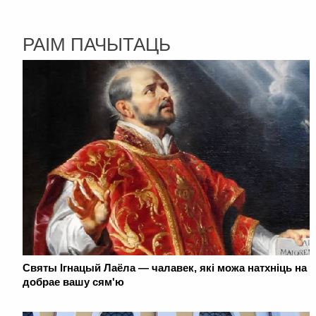
РАІМ ПАЧЫТАЦЬ
Святы Ігнацый Лаёла — чалавек, які можа натхніць на
добрае вашу сям'ю