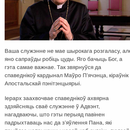
Ваша служэнне не мае шырокага розгаласу, ал
яно сапраўды робіць цуды. Яго бачыць Бог, а
гэта самае важнае. Так звярнуўся да
спаведнікоў кардынал Маўро П’ячэнца, кіраўнік
Апостальскай пэнітэнцыярыі.
Іерарх заахвочвае спаведнікоў ахвярна
здзяйсняць сваё служэнне ў Адвэнт,
нагадваючы, што гэты перыяд павінен
падрыхтаваць нас да з’яўлення Пана, які