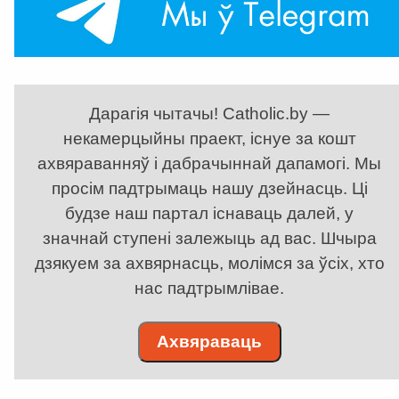
Дарагія чытачы! Catholic.by —
некамерцыйны праект, існуе за кошт
ахвяраванняў і дабрачыннай дапамогі. Мы
просім падтрымаць нашу дзейнасць. Ці
будзе наш партал існаваць далей, у
значнай ступені залежыць ад вас. Шчыра
дзякуем за ахвярнасць, молімся за ўсіх, хто
нас падтрымлівае.
Ахвяраваць