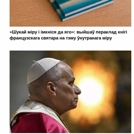
«Шукай міру і імкніся да яго»: выйшаў пераклад кнігі
французскага святара на тэму ўнутранага міру