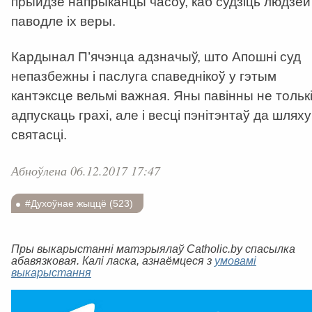
прыйдзе напрыканцы часоў, каб судзіць людзей
паводле іх веры.
Кардынал П’ячэнца адзначыў, што Апошні суд
непазбежны і паслуга спаведнікоў у гэтым
кантэксце вельмі важная. Яны павінны не тольк
адпускаць грахі, але і весці пэнітэнтаў да шляху
святасці.
Абноўлена 06.12.2017 17:47
#Духоўнае жыццё (523)
Пры выкарыстанні матэрыялаў Catholic.by спасылка
абавязковая. Калі ласка, азнаёмцеся з
умовамі
выкарыстання