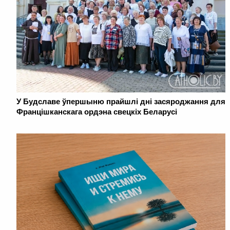
У Будславе ўпершыню прайшлі дні засяроджання для
Францішканскага ордэна свецкіх Беларусі