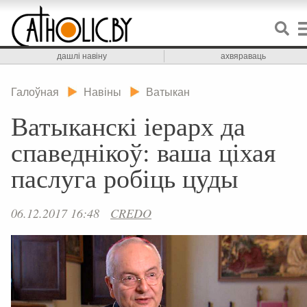
дашлі навіну
ахвяраваць
Галоўная
Навіны
Ватыкан
Ватыканскі іерарх да
спаведнікоў: ваша ціхая
паслуга робіць цуды
06.12.2017 16:48
CREDO