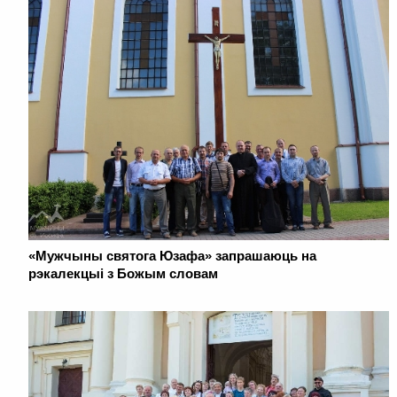
«Мужчыны святога Юзафа» запрашаюць на
рэкалекцыі з Божым словам