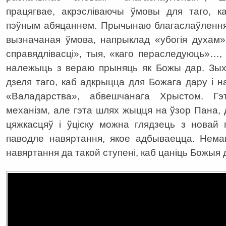
працягвае, акрэсліваючы ўмовы для таго, к
пэўным абяцаннем. Прычынаю благаслаўлення,
вызначаная ўмова, напрыклад «убогія духам»
справядлівасці», тыя, «каго пераследуюць»…,
належыць з вераю прыняць як Божы дар. Зых
дзеля таго, каб адкрыцца для Божага дару і на
«Валадарства», абвешчанага Хрыстом. Г
механізм, але гэта шлях жыцця на ўзор Пана, 
цяжкасцяў і ўціску можна глядзець з новай
паводле навяртання, якое адбываецца. Нема
навяртання да такой ступені, каб цаніць Божыя д