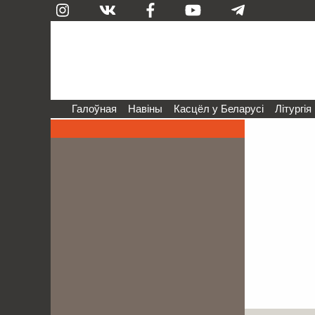
Галоўная
Навіны
Касцёл у Беларусі
Літургія