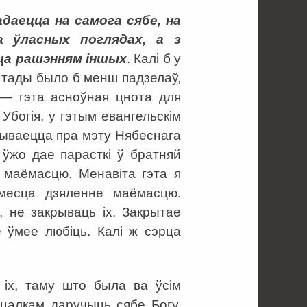
адаецца на самога сябе, на
а ўласных поглядах, а з
ца рашэнням іншых
. Калі б у
 тады было б менш падзелаў,
, — гэта асноўная цнота для
Убогія, у гэтым евангельскім
абываецца пра мэту Нябеснага
ўжо дае парасткі ў братняй
 маёмасцю. Менавіта гэта я
 месца дзяленне маёмасцю.
, не закрываць іх. Закрытае
 ўмее любіць. Калі ж сэрца
 іх, таму што была ва ўсім
цалкам даручыць сябе Богу,