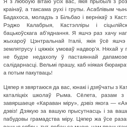
Я з любоўю вітаю ўсіх вас, якія прыбылі з роз
краінаў, а таксама рухі і групы. Асаблівым чын
Бадахоса, моладзь з Більбао і вернікаў з Каст
Рэджо Калабрыя, Кастэлліры і сіцылійс
бацькоўскага аб’яднання. Я яшчэ раз хачу на
жыхароў Цэнтральнай Італіі, якія ўсё яшчэ
землятрусу і цяжкіх умоваў надвор’я. Няхай у
не будзе недахопу ў пастаяннай дапамозе
салідарнасці. Вельмі прашу, каб ніякая бюракр
а потым пакутваць!
Цяпер я звяртаюся да вас, юнакі і дзяўчаты з Ка
каталіцкіх школаў Рыма. Сёлета, разам з
завяршаеце «Караван міру», дэвіз якога — «
дэвіз! Дзякую за вашую прысутнасць і за ва
пабудовы грамадства міру. Цяпер жа ўсе раз
вашыя сябры, тут, побач са мною, нам прачыта