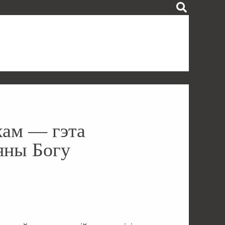
хам — гэта
яны Богу