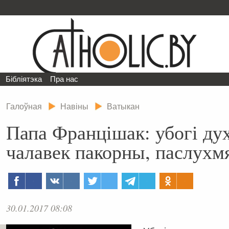
Бібліятэка
Пра нас
Галоўная
Навіны
Ватыкан
Папа Францішак: убогі ду
чалавек пакорны, паслухм
30.01.2017 08:08