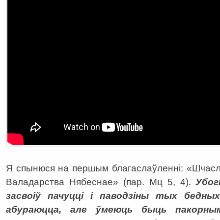
Я спынюся на першым благаслаўленні: «Шчаслів
Валадарства Нябеснае» (пар. Мц 5, 4).
Убог
засвоіў пачуцці і паводзіны тых бедных
абураюцца, але ўмеюць быць пакорным