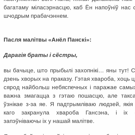
багатаму міласэрнасцю, каб Ён напоўніў нас с
шчодрым прабачэннем.
Пасля малітвы «Анёл Панскі»:
Дарагія браты і сёстры,
вы бачыце, што прыбылі захопнікі… яны тут!
дзень хворых на праказу. Гэтая хвароба, хоць 
сярод найбольш небяспечных і паражае самых
важна змагацца з гэтаю пошасцю, але такс
ўзнікае з-за яе. Я падтрымліваю людзей, як
каго закранула хвароба Гансэна, і іх с
запэўніваючы іх у нашай малітве.