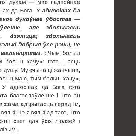
гіх духам — мае падвойнае
інах да Бога.
У адносінах да
акое духоўнае ўбоства —
ўленне, але здольнасць
, дзяліцца; здольнасць
колькі добрыя ўсе рэчы, не
ывальніцтвам
. «Чым больш
 больш хачу»: гэта і ёсць
е душу. Мужчына ці жанчына,
больш маю, тым больш хачу»,
. У адносінах да Бога гэта
эта благаслаўленне і што ён
аксама адкрытасць перад Ім,
ікі, не я вялікі ад таго, што
эты свет для ўсіх людзей і
лівымі.