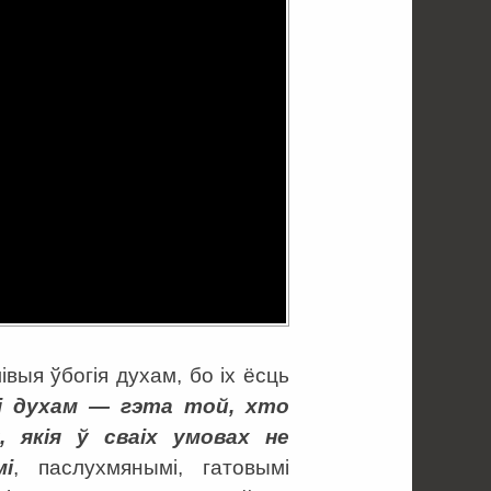
ыя ўбогія духам, бо іх ёсць
і духам — гэта той, хто
, якія ў сваіх умовах не
і
, паслухмянымі, гатовымі