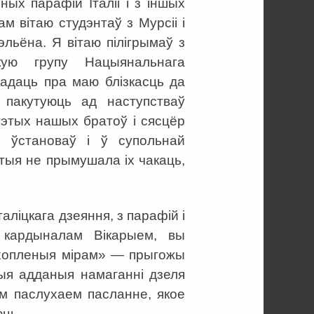
ных парафій Італіі і з іншых
ам вітаю студэнтаў з Мурсіі і
эльёна. Я вітаю пілігрымаў з
кую групу Нацыянальнага
гадаць пра маю блізкасць да
 пакутуюць ад наступстваў
 гэтых нашых братоў і сясцёр
 ўстановаў і ў супольнай
атыя не прымушала іх чакаць,
таліцкага дзеяння, з парафій і
 кардыналам Вікарыем, вы
Ахопленыя мірам» — прыгожы
шыя адданыя намаганні дзеля
ам паслухаем пасланне, якое
юць.