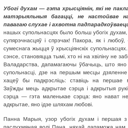
Убогі духам — гэта хрысціянін, які не пакл
матэрыяльныя багацці, не настойвае н
павагаю слухае і ахвотна падпарадкоўваец
нашых супольнасцях было больш убогіх духам,
супярэчнасцяў і спрэчак! Пакора, як і любоў
сумеснага жыцця ў хрысціянскіх супольнасцях. 
сэнсе, становяцца тымі, хто ні на хвіліну не з
Валадарства, дапамагаючы ўбачыць, што яно 
супольнасці, дзе на першым месцы дзяленне
хацеў бы падкрэсліць: ставіць на першае
Заўжды мець адкрытае сэрца і адкрытыя рукі
сэрца — гэта маленькае сэрца: яно нават не
адкрытае, яно ідзе шляхам любові.
Панна Марыя, узор убогіх духам і першая з
паслухмяная волі Пана, няхай дапаможа нам 