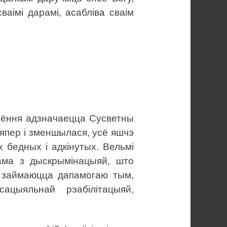
ваімі дарамі, асабліва сваім
 Сёння адзначаецца Сусветны
цяпер і зменшылася, усё яшчэ
 бедных і адкінутых. Вельмі
ама з дыскрымінацыяй, што
ія займаюцца дапамогаю тым,
ацыяльнай рэабілітацыяй,