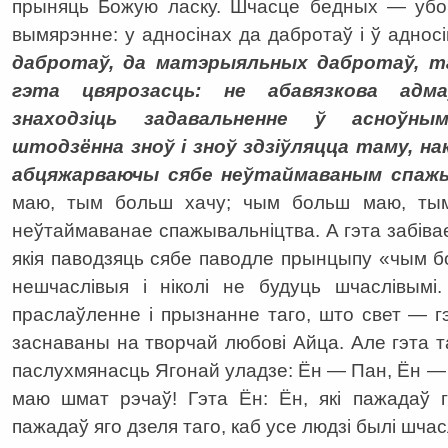
прыняць Божую ласку. Шчасце бедных — убо
вымярэнне: у адносінах да дабротаў і ў аднос
дабротаў, да матэрыяльных дабротаў, т
гэта цвярозасць: не абавязкова адма
знаходзіць задавальненне ў асноўным
штодзённа зноў і зноў здзіўляцца таму, на
абцяжарваючы сябе неўтаймаваным спаж
маю, тым больш хачу; чым больш маю, тым
неўтаймаванае спажывальніцтва. А гэта забіва
якія паводзяць сябе паводле прынцыпу «чым 
нешчаслівыя і ніколі не будуць шчаслівымі
праслаўленне і прызнанне таго, што свет — г
заснаваны на творчай любові Айца. Але гэта т
паслухмянасць Ягонай уладзе: Ён — Пан, Ён — вял
маю шмат рэчаў! Гэта Ён: Ён, які пажадаў г
пажадаў яго дзеля таго, каб усе людзі былі шчас