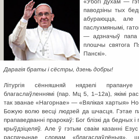
«Убогі духам — гэт
паводзіны тых бед
абураюцца, але
паслухмянымі, гат
— адзначыў папа 
плошчы святога П
Панскі».
Дарагія браты і сёстры, дзень добры!
Літургія сённяшняй нядзелі прапану
благаслаўленнямі (пар. Мц 5, 1–12а), якімі р
так званае «Нагорнае» — «Вялікая хартыя» Нов
Божую волю весці людзей да шчасця. Гэтае п
прапаведванні прарокаў: Бог блізкі да бедных і
крыўдзіцеляў. Але ў гэтым сваім казанні Езу
распачынае словам «благаслаўлёныя», ш