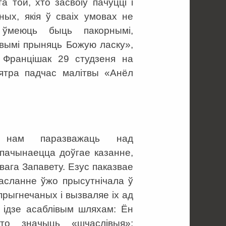
а той, хто засвоіў пачуцці і
ных, якія ў сваіх умовах не
 ўмеюць быць пакорнымі,
овымі прыняць Божую ласку»,
Францішак 29 студзеня на
ятра падчас малітвы «Анёл
е нам паразважаць над
аспачынаецца доўгае казанне,
ага Запавету. Езус паказвае
асланне ўжо прысутнічала ў
 прыгнечаных і вызваляе іх ад
с ідзе асаблівым шляхам: Ён
то значыць «шчаслівыя»;