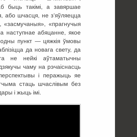
аб быць такімі, а завяршае
 або шчасця, не з’яўляецца
, «засмучаныя», «прагнучыя
 а наступнае абяцанне, якое
одны пункт — цяжкія ўмовы
блізіцца да новага свету, да
эта не нейкі аўтаматычны
дзякучы чаму на рэчаіснасць
 перспектывы і перажыць яе
гчыма стаць шчаслівым без
ары і жыць імі.