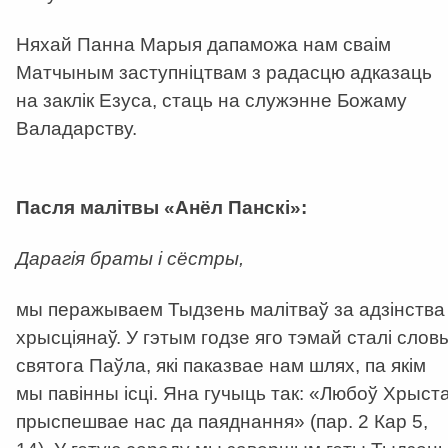
Няхай Панна Марыя дапаможа нам сваім
Матчыным заступніцтвам з радасцю адказаць
на заклік Езуса, стаць на служэнне Божаму
Валадарству.
Пасля малітвы «Анёл Панскі»:
Дарагія браты і сёстры,
мы перажываем Тыдзень малітваў за адзінства
хрысціянаў. У гэтым годзе яго тэмай сталі слов
святога Паўла, які паказвае нам шлях, па якім
мы павінны ісці. Яна гучыць так: «Любоў Хрыст
прыспешвае нас да паяднання» (пар. 2 Кар 5,