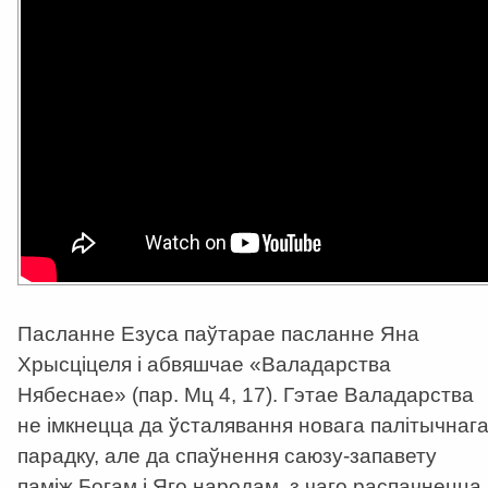
Пасланне Езуса паўтарае пасланне Яна
Хрысціцеля і абвяшчае «Валадарства
Нябеснае» (пар. Мц 4, 17). Гэтае Валадарства
не імкнецца да ўсталявання новага палітычнаг
парадку, але да спаўнення саюзу-запавету
паміж Богам і Яго народам, з чаго распачнецца