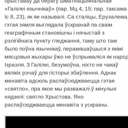
прыставаў да берагу шматнацыянальнай
«Галілеі язычнікаў» (пар. Мц 4, 15; пар. таксама
Іс 8, 23), як яе называлі. Са сталіцы, Ерузалема
гэтая зямля выглядала ўскраінай па сваім
геаграфічным становішчы і нячыстай з
рэлігійнага пункту гледжання, таму што там
было поўна язычнікаў, перамяшаўшыся з якімі
мясцовыя жыхары ўжо не ўспрымаліся як наро
Ізраэля. З Галілеі, безумоўна, ніхто не чакаў
вялікіх рэчаў для гісторыі збаўлення. Аднак
менавіта адсюль распаўсюджваецца гэтае
«святло», пра якое мы разважалі ў мінулыя
нядзелі: святло Хрыстова. Яно
распаўсюджваецца менавіта з ускраіны.