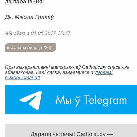
да пабачэння!
Дк. Мікола Гракаў
Абноўлена 05.06.2017 13:37
#Святы Айцец (226)
Пры выкарыстанні матэрыялаў Catholic.by спасылка
абавязковая. Калі ласка, азнаёмцеся з
умовамі
выкарыстання
Дарагія чытачы! Catholic.by —