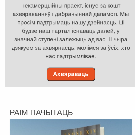
некамерцыйны праект, існуе за кошт
ахвяраванняў і дабрачыннай дапамогі. Мы
просім падтрымаць нашу дзейнасць. Ці
будзе наш партал існаваць далей, у
значнай ступені залежыць ад вас. Шчыра
дзякуем за ахвярнасць, молімся за ўсіх, хто
нас падтрымлівае.
Ахвяраваць
РАІМ ПАЧЫТАЦЬ