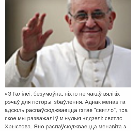
«З Галілеі, безумоўна, ніхто не чакаў вялікіх
рэчаў для гісторыі збаўлення. Аднак менавіта
адсюль распаўсюджваецца гэтае “святло”, пра
якое мы разважалі ў мінулыя нядзелі: святло
Хрыстова. Яно распаўсюджваецца менавіта з