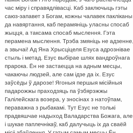
час міру і справядлівасці. Каб заключыць гэты
саюз-запавет з Богам, кожны чалавек пакліканы
да навяртання, каб перамяніць уласны спосаб
жыцця, а таксама спосаб мыслення. Гэта
перамена мыслення. Трэба змяніць не адзенне
а звычаі! Ад Яна Хрысціцеля Езуса адрознівае
стыль і метад. Езус выбірае шлях вандроўнага
прарока. Ён не застаецца на адным месцы,
чакаючы людзей, але сам ідзе да іх. Езус
заўсёды ў дарозе! Ягоныя першыя місійныя
падарожжы праходзяць па ўзбярэжжы
Галілейскага возера, у зносінах з натоўпам,
пераважна з рыбакамі. Тут Езус не толькі
прадвяшчае надыход Валадарства Божага, але
і шукае паплечнікаў, каб далучыць іх да сваёй
місіі збаўлення. У гэтым самым месцы Ён