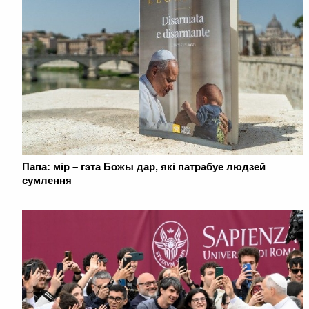
Папа: мір – гэта Божы дар, які патрабуе людзей
сумлення