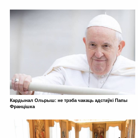
Кардынал Ольрыш: не трэба чакаць адстаўкі Папы
Францішка