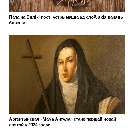
Папа на Вялікі пост: устрымацца ад слоў, якія раняць
бліжніх
Аргентынская «Мама Антула» стане першай новай
святой у 2024 годзе