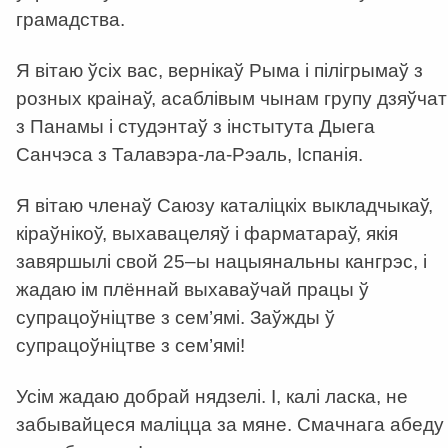
грамадства.
Я вітаю ўсіх вас, вернікаў Рыма і пілігрымаў з
розных краінаў, асаблівым чынам групу дзяўчат
з Панамы і студэнтаў з інстытута Дыега
Санчэса з Талавэра-ла-Рэаль, Іспанія.
Я вітаю членаў Саюзу каталіцкіх выкладчыкаў,
кіраўнікоў, выхавацеляў і фарматараў, якія
завяршылі свой 25–ы нацыянальны кангрэс, і
жадаю ім плённай выхаваўчай працы ў
супрацоўніцтве з сем’ямі. Заўжды ў
супрацоўніцтве з сем’ямі!
Усім жадаю добрай нядзелі. І, калі ласка, не
забывайцеся маліцца за мяне. Смачнага абеду 