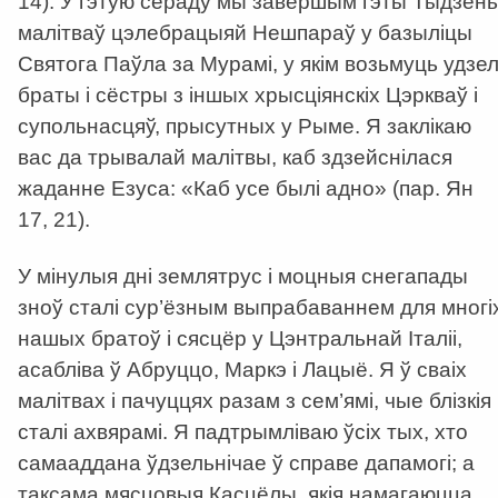
14). У гэтую сераду мы завершым гэты Тыдзень
малітваў цэлебрацыяй Нешпараў у базыліцы
Святога Паўла за Мурамі, у якім возьмуць удзе
браты і сёстры з іншых хрысціянскіх Цэркваў і
супольнасцяў, прысутных у Рыме. Я заклікаю
вас да трывалай малітвы, каб здзейснілася
жаданне Езуса: «Каб усе былі адно» (пар. Ян
17, 21).
У мінулыя дні землятрус і моцныя снегапады
зноў сталі сур’ёзным выпрабаваннем для многі
нашых братоў і сясцёр у Цэнтральнай Італіі,
асабліва ў Абруццо, Маркэ і Лацыё. Я ў сваіх
малітвах і пачуццях разам з сем’ямі, чые блізкія
сталі ахвярамі. Я падтрымліваю ўсіх тых, хто
самааддана ўдзельнічае ў справе дапамогі; а
таксама мясцовыя Касцёлы, якія намагаюцца