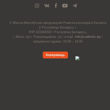
© Мiнска-Магiлёўская
архiдыяцэзiя
Рымска-каталіцкага
Касцёла
ў Рэспубліцы Беларусь /
УНП 101568363 /
Рэспубліка Беларусь,
г. Мінск, вул. Рэвалюцыйная, 1а /
e-mail:
info@catholic.by
/
працоўныя гадзіны: 10.00 – 18.00
Ахвяраваць