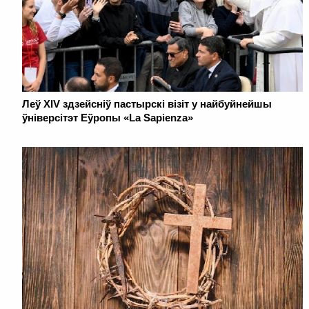
Леў XIV здзейсніў пастырскі візіт у найбуйнейшы
ўніверсітэт Еўропы «La Sapienza»