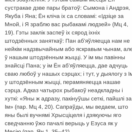
сустракае дзве пары братоў: Сымона і Андрэя,
Якуба і Яна; Ён кліча іх са словамі: «Ідзіце за
Мной, і Я зраблю вас рыбакамі людзей» (Мц 4,
19). Гэты заклік заспеў іх сярод іхніх
штодзённых заняткаў: Пан аб’яўляецца нам не
нейкім надзвычайным або яскравым чынам, ал
ў нашым штодзённым жыцці. У ім мы павінны
знайсці Пана; у ім Ён аб’яўляецца, дае адчуць
сваю любоў у нашых сэрцах; і тут, у дыялогу з І
у штодзённым жыцці, перамяняецца нашае
сэрца. Адказ чатырох рыбакоў неадкладны і
хуткі: «Яны ж адразу, пакінуўшы сеткі, пайшлі за
Ім» (пар. Мц 4, 20). Сапраўды, мы ведаем, што
яны былі вучнямі Хрысціцеля і дзякуючы яго
сведчанню ўжо пачалі верыць у Езуса як у
Месію (пар. Ян 1, 35–42).