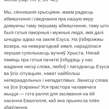
Мы, сённяшнія хрысціяне, маем радасць
абвяшчэння і сведчання пра нашую веру
дзякуючы таму першаму абвяшчэнню, таму што
былі гэтыя пакорныя і мужныя людзі, якія далі
шчодры адказ на заклік Езуса. На ўзбярэжжы
возера, на неверагоднай зямлі, нарадзілася
першая супольнасць вучняў Хрыста. Няхай
памяць пра гэтыя пачаткі ўзбудзіць у нас
жаданне несці слова, любоў і лагоднасць Езуса
ва ўсіх сітуацыях, нават найбольш
непераадольных і непадатлівых. Занесці слова
на ўсе ўскраіны! Уся прастора чалавечага
жыцця — гэта ралля для засявання на ёй
насення Евангелля, каб яна прынесла плён
збаўлення.