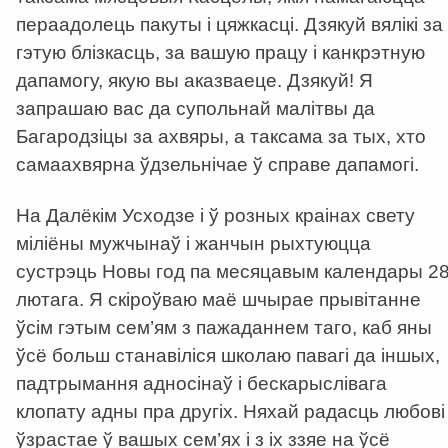
пераадолець пакуты і цяжкасці. Дзякуй вялікі за
гэтую блізкасць, за вашую працу і канкрэтную
дапамогу, якую вы аказваеце. Дзякуй! Я
запрашаю вас да супольнай малітвы да
Багародзіцы за ахвяры, а таксама за тых, хто
самаахвярна ўдзельнічае ў справе дапамогі.
На Далёкім Усходзе і ў розных краінах свету
міліёны мужчынаў і жанчын рыхтуюцца
сустрэць Новы год па месяцавым календары 2
лютага. Я скіроўваю маё шчырае прывітанне
ўсім гэтым сем’ям з пажаданнем таго, каб яны
ўсё больш станавіліся школаю павагі да іншых,
падтрымання адносінаў і бескарыслівага
клопату адны пра другіх. Няхай радасць любові
ўзрастае ў вашых сем’ях і з іх ззяе на ўсё