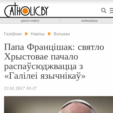
дашлі навіну
ахвяраваць
Галоўная
Навіны
Ватыкан
Папа Францішак: святло
Хрыстовае пачало
распаўсюджвацца з
«Галілеі язычнікаў»
23.01.2017 10:37