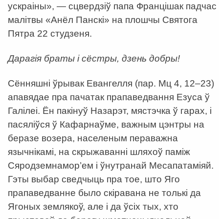
ускраіны», — сцвердзіў папа Францішак падчас
малітвы «Анёл Панскі» на плошчы Святога
Пятра 22 студзеня.
Дарагія браты і сёстры, дзень добры!
Сённяшні ўрывак Евангелля (пар. Мц 4, 12–23)
апавядае пра пачатак прапаведвання Езуса ў
Галілеі. Ён пакінуў Назарэт, мястэчка ў гарах, і
пасяліўся ў Кафарнаўме, важным цэнтры на
беразе возера, населеным пераважна
язычнікамі, на скрыжаванні шляхоў паміж
Сяродземнамор’ем і ўнутранай Месапатаміяй.
Гэты выбар сведчыць пра тое, што Яго
прапаведванне было скіравана не толькі да
Ягоных землякоў, але і да ўсіх тых, хто