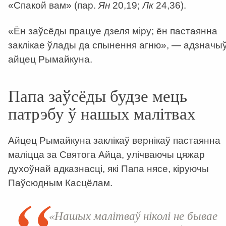
«Спакой вам» (пар.
Ян
20,19;
Лк
24,36).
«Ён заўсёды працуе дзеля міру; ён пастаянна
заклікае ўлады да спынення агню», — адзначы
айцец Рымайкуна.
Папа заўсёды будзе мець
патрэбу ў нашых малітвах
Айцец Рымайкуна заклікаў вернікаў пастаянна
маліцца за Святога Айца, улічваючы цяжар
духоўнай адказнасці, які Папа нясе, кіруючы
Паўсюдным Касцёлам.
«Нашых малітваў ніколі не бывае