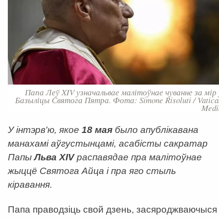
Папа Леў XIV узначальвае малітоўнае чуванне за мір 
Базыліцы Святога Пятра. Фота: Simone Risoluti / Vatica
Medi
У інтэрв'ю, якое
18 мая
было апублікавана
манахамі аўгустынцамі, асабісты сакратар
Папы
Льва XIV
распавядае пра малітоўнае
жыццё Святога Айца і пра яго стыль
кіравання.
Папа
праводзіць свой дзень, засяроджваючыся