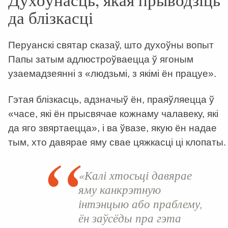
да блізкасці
Перуанскі святар сказаў, што духоўны вопыт
Папы затым адлюстроўваецца ў ягоным
узаемадзеянні з «людзьмі, з якімі ён працуе».
Гэтая блізкасць, адзначыў ён, праяўляецца ў
«часе, які ён прысвячае кожнаму чалавеку, які
да яго звяртаецца», і ва ўвазе, якую ён надае
тым, хто давярае яму свае цяжкасці ці клопаты.
«Калі хтосьці давярае
яму канкрэтную
інтэнцыю або праблему,
ён заўсёды пра гэта