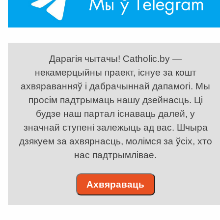
Дарагія чытачы! Catholic.by —
некамерцыйны праект, існуе за кошт
ахвяраванняў і дабрачыннай дапамогі. Мы
просім падтрымаць нашу дзейнасць. Ці
будзе наш партал існаваць далей, у
значнай ступені залежыць ад вас. Шчыра
дзякуем за ахвярнасць, молімся за ўсіх, хто
нас падтрымлівае.
Ахвяраваць