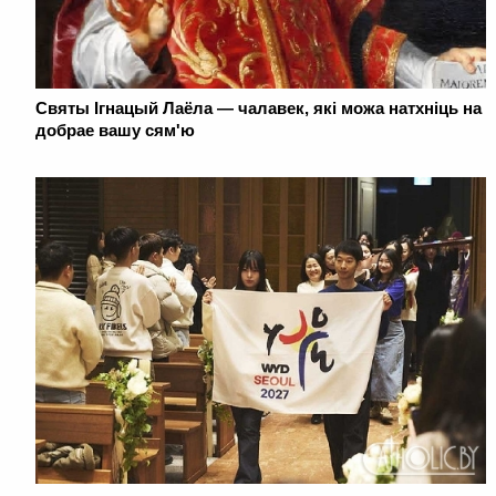
Святы Ігнацый Лаёла — чалавек, які можа натхніць на
добрае вашу сям'ю