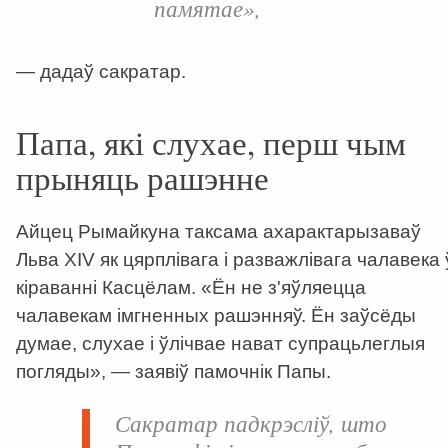
памятае»,
— дадаў сакратар.
Папа, які слухае, перш чым
прыняць рашэнне
Айцец Рымайкуна таксама ахарактарызаваў
Льва XIV як цярплівага і разважлівага чалавека 
кіраванні Касцёлам. «Ён не з'яўляецца
чалавекам імгненных рашэнняў. Ён заўсёды
думае, слухае і ўлічвае нават супрацьлеглыя
погляды», — заявіў памочнік Папы.
Сакратар падкрэсліў, што