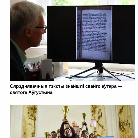
Сярэднявечныя тэксты знайшлі свайго аўтара —
святога Аўгустына