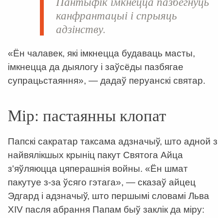
Пантыфік імкнецца пазбегнуць
канфрантацыі і спрыяць
адзінству.
«Ён чалавек, які імкнецца будаваць масты,
імкнецца да дыялогу і заўсёды пазбягае
супрацьстаяння», — дадаў перуанскі святар.
Мір: пастаянны клопат
Папскі сакратар таксама адзначыў, што адной з
найвялікшых крыніц пакут Святога Айца
з'яўляюцца цяперашнія войны. «Ён шмат
пакутуе з-за ўсяго гэтага», — сказаў айцец
Эдгард і адзначыў, што першымі словамі Льва
XIV пасля абрання Папам быў заклік да міру: