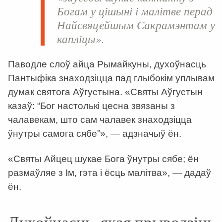
Богам у цішыні і малітве перад
Найсвяцейшым Сакрамэнтам у
капліцы».
Паводле слоў айца Рымайкуны, духоўнасць
Пантыфіка знаходзіцца пад глыбокім уплывам
думак святога Аўгустына. «Святы Аўгустын
казаў: “Бог настолькі цесна звязаны з
чалавекам, што сам чалавек знаходзіцца
ўнутры самога сябе”», — адзначыў ён.
«Святы Айцец шукае Бога ўнутры сябе; ён
размаўляе з Ім, гэта і ёсць малітва», — дадаў
ён.
Духоўнасць, якая прыводзіць