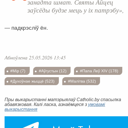
занадта шмат. Святы Айцец
заўсёды будзе мець у іх патрэбу»,
— падкрэсліў ён.
Абноўлена 25.05.2026 13:45
#Мір (7)
#Аўгустын (12)
#Папа Леў XIV (178)
#Духоўнае жыццё (523)
#Малітва (532)
Пры выкарыстанні матэрыялаў Catholic.by спасылка
абавязковая. Калі ласка, азнаёмцеся з
умовамі
выкарыстання