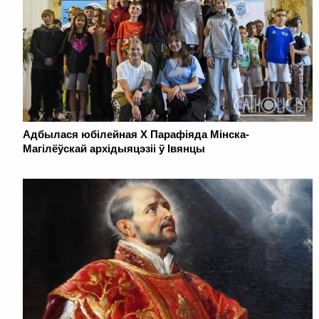
Адбылася юбілейная Х Парафіяда Мінска-
Магілёўскай архідыяцэзіі ў Івянцы