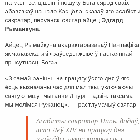
на малітве, цішыні і пошуку Бога сярод сваіх
абавязкаў на чале Касцёла, сказаў яго асабіст
сакратар, перуанскі святар айцец
Эдгард
Рымайкуна.
Айцец Рымайкуна ахарактарызаваў Пантыфіка
як чалавека, які «заўсёды жыве ў пастаяннай
прысутнасці Бога».
«З самай раніцы і на працягу ўсяго дня ў яго
ёсць вызначаны час для малітвы, уключаючы
святую Імшу і чытанне Літургіі гадзін; таксама
мы молімся Ружанец», — растлумачыў святар.
Асабісты сакратар Папы дадаў,
што Леў XIV на працягу дня
«заўсёды шукае кантакту з