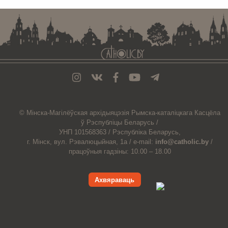
© Мiнска-Магiлёўская
архiдыяцэзiя
Рымска-каталіцкага
Касцёла
ў Рэспубліцы Беларусь /
УНП 101568363 /
Рэспубліка Беларусь,
г. Мінск, вул. Рэвалюцыйная, 1а /
e-mail:
info@catholic.by
/
працоўныя гадзіны: 10.00 – 18.00
Ахвяраваць