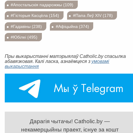
#Апостальскія падарожжы (109)
#Гісторыя Касцёла (154)
#Папа Леў XIV (178)
#Гадавіны (238)
#Афіцыйна (374)
#Юбілеі (495)
Пры выкарыстанні матэрыялаў Catholic.by спасылка
абавязковая. Калі ласка, азнаёмцеся з
умовамі
выкарыстання
Дарагія чытачы! Catholic.by —
некамерцыйны праект, існуе за кошт