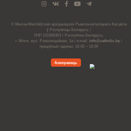
© Мiнска-Магiлёўская
архiдыяцэзiя
Рымска-каталіцкага
Касцёла
ў Рэспубліцы Беларусь /
УНП 101568363 /
Рэспубліка Беларусь,
г. Мінск, вул. Рэвалюцыйная, 1а /
e-mail:
info@catholic.by
/
працоўныя гадзіны: 10.00 – 18.00
Ахвяраваць