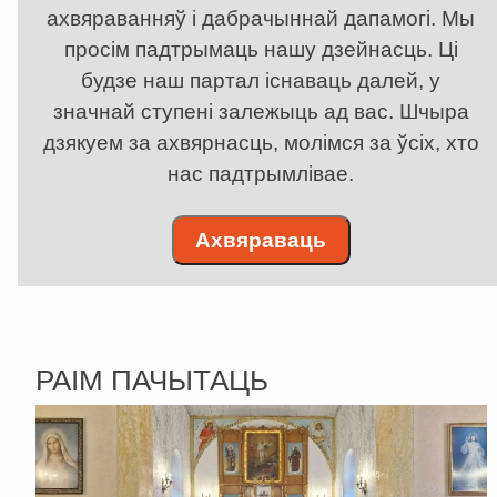
ахвяраванняў і дабрачыннай дапамогі. Мы
просім падтрымаць нашу дзейнасць. Ці
будзе наш партал існаваць далей, у
значнай ступені залежыць ад вас. Шчыра
дзякуем за ахвярнасць, молімся за ўсіх, хто
нас падтрымлівае.
Ахвяраваць
РАІМ ПАЧЫТАЦЬ