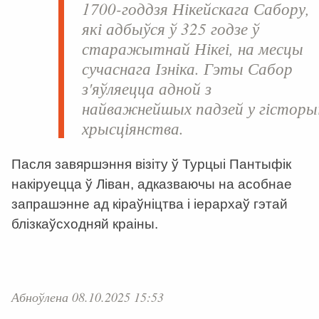
1700-годдзя Нікейскага Сабору,
які адбыўся ў 325 годзе ў
старажытнай Нікеі, на месцы
сучаснага Ізніка. Гэты Сабор
з'яўляецца адной з
найважнейшых падзей у гісторы
хрысціянства.
Пасля завяршэння візіту ў Турцыі Пантыфік
накіруецца ў Ліван, адказваючы на асобнае
запрашэнне ад кіраўніцтва і іерархаў гэтай
блізкаўсходняй краіны.
Абноўлена 08.10.2025 15:53