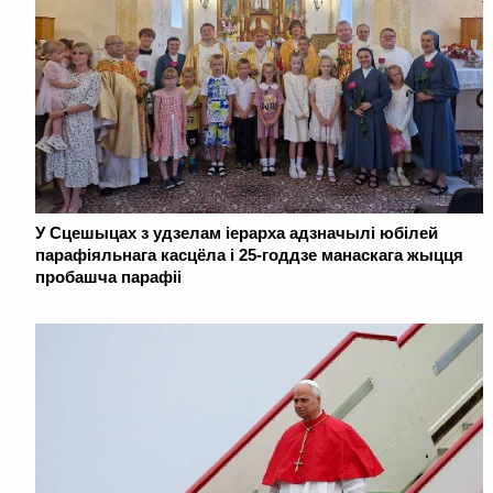
У Сцешыцах з удзелам іерарха адзначылі юбілей
парафіяльнага касцёла і 25-годдзе манаскага жыцця
пробашча парафіі