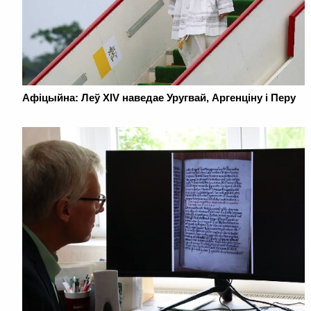
Афіцыйна: Леў XIV наведае Уругвай, Аргенціну і Перу