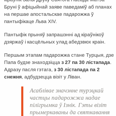
Бруні ў афіцыйнай заяве паведаміў аб планах
на першае апостальскае падарожжа ў
пантыфікаце Льва XIV.
Пантыфік прыняў запрашэнні ад кіраўнікоў
дзяржаў і касцёльных улад абедзвюх краін.
Першым этапам падарожжа стане Турцыя, дзе
Папа будзе знаходзіцца
з 27 па 30 лістапада
.
Адразу пасля гэтага,
з 30 лістапада па 2
снежня
, адбудзецца візіт у Ліван.
Асаблівае значэнне турэцкай
частцы падарожжа надае
пілігрымка ў Ізнік. Гэты візіт
прымеркаваны да святкавання