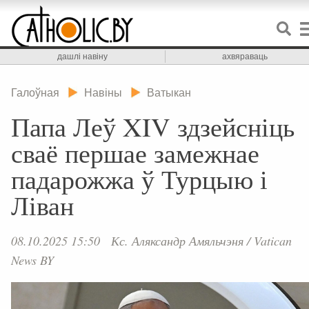
дашлі навіну
ахвяраваць
Галоўная
Навіны
Ватыкан
Папа Леў XIV здзейсніць
сваё першае замежнае
падарожжа ў Турцыю і
Ліван
08.10.2025 15:50
Кс. Аляксандр Амяльчэня
/
Vatican
News BY