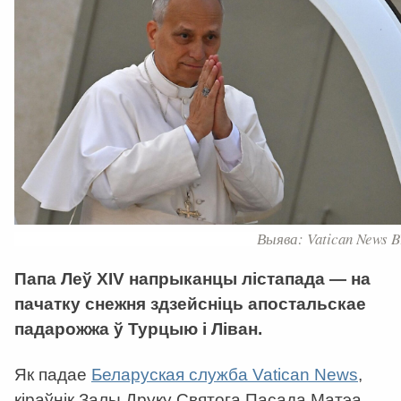
Выява: Vatican News B
Папа Леў XIV напрыканцы лістапада
—
на
пачатку снежня здзейсніць апостальскае
падарожжа ў Турцыю і Ліван.
Як падае
Беларуская служба Vatican News
,
кір
аўнік Залы Друку Святога Пасада Матэа