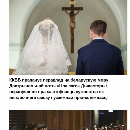
ККББ прапануе пераклад на беларускую мову
Дактрынальнай ноты «Una caro» Дыкастэрыі
веравучэння пра каштоўнасць сужэнства як
выключнага саюзу і ўзаемнай прыналежнасці