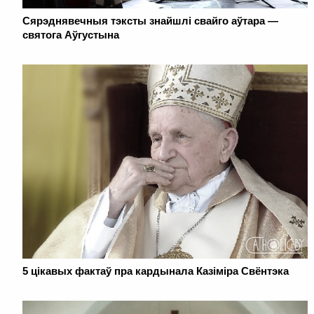
Сярэднявечныя тэксты знайшлі свайго аўтара —
святога Аўгустына
5 цікавых фактаў пра кардынала Казіміра Свёнтэка