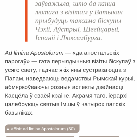
заўважыла, што да канца
лютага з візітам у Ватыкан
прыбудуць таксама біскупы
Чэхіі, Аўстрыі, Швейцарыі,
Іспаніі і Люксембурга.
Ad limina Apostolorum
— «да апостальскіх
парогаў» — гэта перыядычныя візіты біскупаў з
усяго свету, падчас якіх яны сустракаюцца з
Папам, наведваюць ведамствы Рымскай курыі,
абмяркоўваючы розныя аспекты дзейнасці
Касцёла ў сваёй краіне. Акрамя таго, іерархі
цэлебруюць святыя Імшы ў чатырох папскіх
базыліках.
#Візіт ad limina Apostolorum (30)