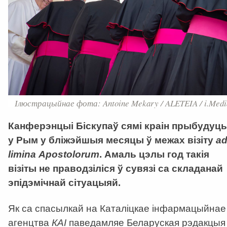
Ілюстрацыйнае фота: Antoine Mekary / ALETEIA / i.Medi
Канферэнцыі Біскупаў сямі краін прыбудуць
у Рым у бліжэйшыя месяцы ў межах візіту
а
limina Аpostolorum
. Амаль цэлы год такія
візіты не праводзіліся ў сувязі са складанай
эпідэмічнай сітуацыяй.
Як са спасылкай на Каталіцкае інфармацыйнае
агенцтва
КАІ
паведамляе Беларуская рэдакцыя