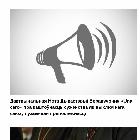
Дактрынальная Нота Дыкастэрыі Веравучэння «Una
caro» пра каштоўнасць сужэнства як выключнага
саюзу і ўзаемнай прыналежнасці