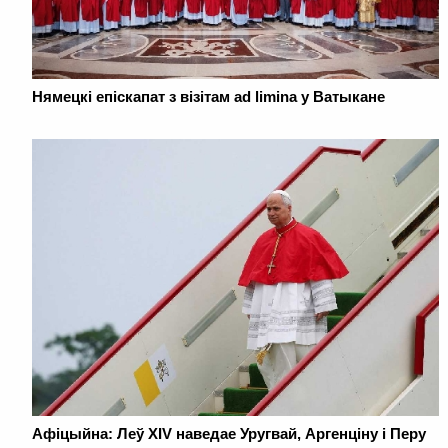
Нямецкі епіскапат з візітам ad limina у Ватыкане
Афіцыйна: Леў XIV наведае Уругвай, Аргенціну і Перу