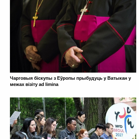
Чарговыя біскупы з Еўропы прыбудуць у Ватыкан у
межах візіту ad limina