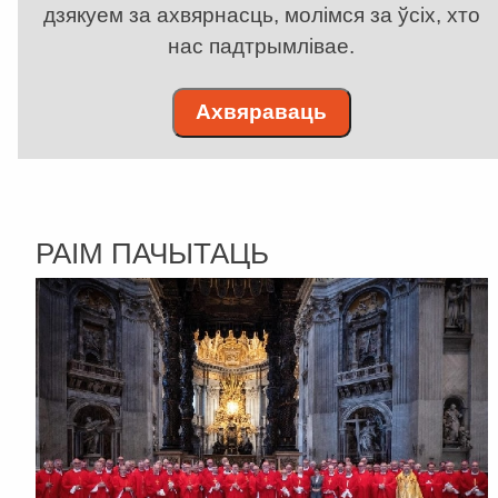
дзякуем за ахвярнасць, молімся за ўсіх, хто
нас падтрымлівае.
Ахвяраваць
РАІМ ПАЧЫТАЦЬ