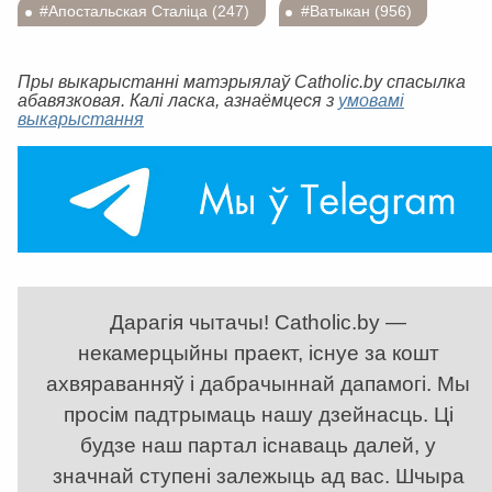
#Апостальская Сталіца (247)
#Ватыкан (956)
Пры выкарыстанні матэрыялаў Catholic.by спасылка
абавязковая. Калі ласка, азнаёмцеся з
умовамі
выкарыстання
Дарагія чытачы! Catholic.by —
некамерцыйны праект, існуе за кошт
ахвяраванняў і дабрачыннай дапамогі. Мы
просім падтрымаць нашу дзейнасць. Ці
будзе наш партал існаваць далей, у
значнай ступені залежыць ад вас. Шчыра