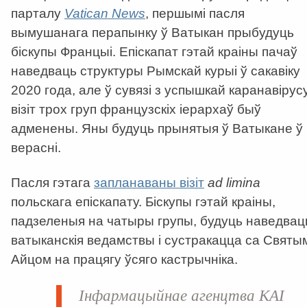
парталу
Vatican News
, першымі пасля
вымушанага перапынку ў Ватыкан прыбудуць
біскупы Францыі. Епіскапат гэтай краіны пачаў
наведваць структуры Рымскай курыі ў сакавіку
2020 года, але ў сувязі з успышкай каранавірус
візіт трох груп французскіх іерархаў быў
адменены. Яны будуць прынятыя ў Ватыкане ў
верасні.
Пасля гэтага
запланаваны візіт
ad limina
польскага епіскапату. Біскупы гэтай краіны,
падзеленыя на чатыры групы, будуць наведвац
ватыканскія ведамствы і сустракацца са Святы
Айцом на працягу ўсяго кастрычніка.
Інфармацыйнае агенцтва
КАІ