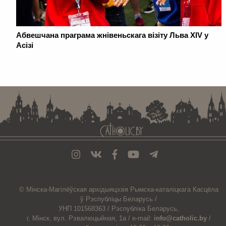
Абвешчана праграма жнівеньскага візіту Льва XIV у
Асізі
. . . . . . . . . . . . . . . . . . . . . . . . . . . . . . . . . . . . . . . . . . . . . . . . . . . . . . . . . . . . .
© Мiнска-Магiлёўская
архiдыяцэзiя
Рымска-каталіцкага
Касцёла
ў Рэспубліцы Беларусь /
УНП 101568363 /
Рэспубліка Беларусь,
г. Мінск, вул. Рэвалюцыйная, 1а /
e-mail:
info@catholic.by
/