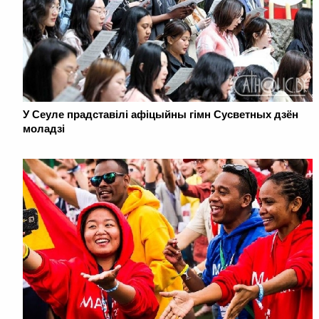
У Сеуле прадставілі афіцыйны гімн Сусветных дзён
моладзі