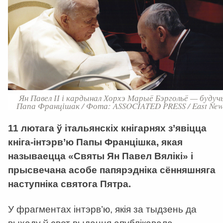
Ян Павел ІІ і кардынал Хорхэ Марыё Бэргольё — будуч
Папа Францішак / Фота: ASSOCIATED PRESS / East New
11 лютага ў італьянскіх кнігарнях з’явіцца
кніга-інтэрв’ю Папы Францішка, якая
называецца «Святы Ян Павел Вялікі» і
прысвечана асобе папярэдніка сённяшняга
наступніка святога Пятра.
У фрагментах інтэрв’ю, якія за тыдзень да