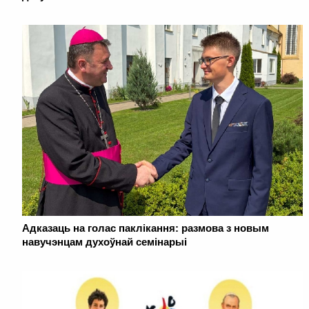
Адказаць на голас паклікання: размова з новым
навучэнцам духоўнай семінарыі