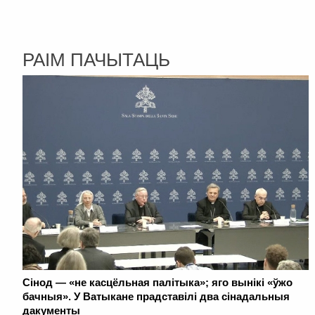
РАІМ ПАЧЫТАЦЬ
Сінод — «не касцёльная палітыка»; яго вынікі «ўжо
бачныя». У Ватыкане прадставілі два сінадальныя
дакументы