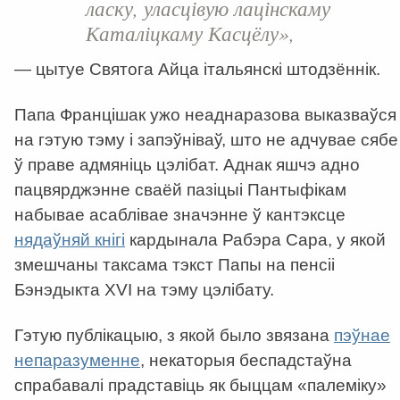
ласку, уласцівую лацінскаму
Каталіцкаму Касцёлу»,
— цытуе Святога Айца італьянскі штодзённік.
Папа Францішак ужо неаднаразова выказваўся
на гэтую тэму і запэўніваў, што не адчувае сябе
ў праве адмяніць цэлібат. Аднак яшчэ адно
пацвярджэнне сваёй пазіцыі Пантыфікам
набывае асаблівае значэнне ў кантэксце
нядаўняй кнігі
кардынала Рабэра Сара, у якой
змешчаны таксама тэкст Папы на пенсіі
Бэнэдыкта XVI на тэму цэлібату.
Гэтую публікацыю, з якой было звязана
пэўнае
непаразуменне
, некаторыя беспадстаўна
спрабавалі прадставіць як быццам «палеміку»