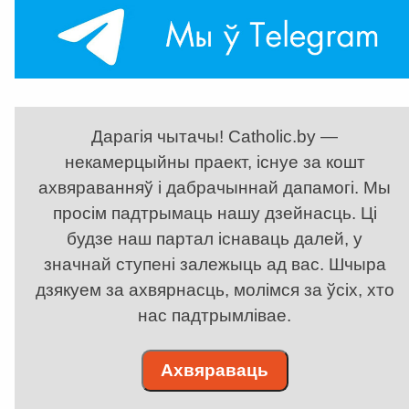
Дарагія чытачы! Catholic.by —
некамерцыйны праект, існуе за кошт
ахвяраванняў і дабрачыннай дапамогі. Мы
просім падтрымаць нашу дзейнасць. Ці
будзе наш партал існаваць далей, у
значнай ступені залежыць ад вас. Шчыра
дзякуем за ахвярнасць, молімся за ўсіх, хто
нас падтрымлівае.
Ахвяраваць