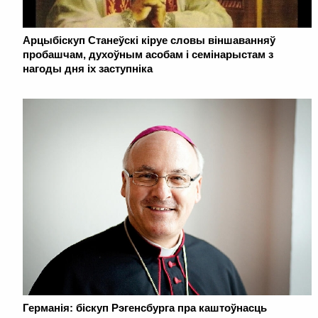
Арцыбіскуп Станеўскі кіруе словы віншаванняў
пробашчам, духоўным асобам і семінарыстам з
нагоды дня іх заступніка
Германія: біскуп Рэгенсбурга пра каштоўнасць