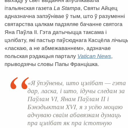
выхаду ў свет выдання апублікавала
італьянская газета
La
Stampa
, Святы Айцец
адназначна запэўнівае ў тым, што ў разуменні
святарства цалкам падзяляе бачанне святога
Яна Паўла ІІ. Гэта датычыцца таксама і
цэлібату, які пастыр паўсюднага Касцёла лічыц
«ласкаю, а не абмежаваннем», адзначае
польская рэдакцыя парталу
Vatican
News
,
прыводзячы словы Папы Францішка.
«Я ўпэўнены, што цэлібат — гэта
дар, ласка, і што, ідучы следам за
Паўлам VI, Янам Паўлам ІІ і
Бэнэдыктам XVI, я з усёю моцаю
адчуваю сваім абавязкам думаць
пра цэлібат як пра істотную