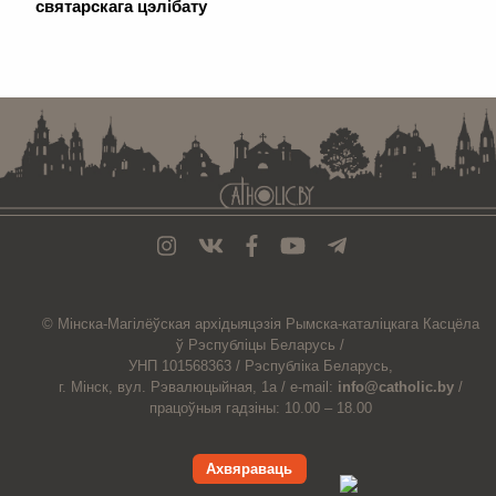
святарскага цэлібату
. . . . . . . . . . . . . . . . . . . . . . . . . . . . . . . . . . . . . . . . . . . . . . . . . . . . . . . . . . . . .
© Мiнска-Магiлёўская
архiдыяцэзiя
Рымска-каталіцкага
Касцёла
ў Рэспубліцы Беларусь /
УНП 101568363 /
Рэспубліка Беларусь,
г. Мінск, вул. Рэвалюцыйная, 1а /
e-mail:
info@catholic.by
/
працоўныя гадзіны: 10.00 – 18.00
Ахвяраваць