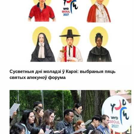
Сусветныя дні моладзі ў Карэі: выбраныя пяць
святых апекуноў форума