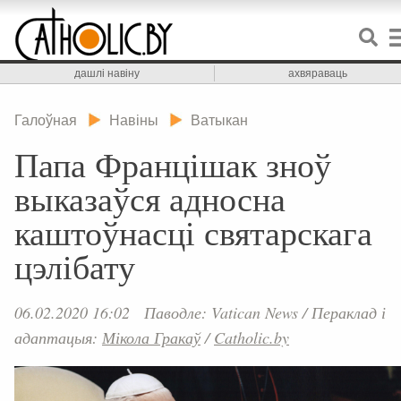
дашлі навіну
ахвяраваць
Галоўная
Навіны
Ватыкан
Папа Францішак зноў
выказаўся адносна
каштоўнасці святарскага
цэлібату
06.02.2020 16:02
Паводле: Vatican News
/
Пераклад і
адаптацыя:
Мікола Гракаў
/
Catholic.by