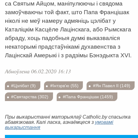
са Святым Айцом, маніпулюючы і свядома
замоўчваючы той факт, што Папа Францішак
ніколі не меў намеру адмяніць цэлібат у
Каталіцкім Касцёле Лацінскага, або Рымскага
абраду, хоць падобныя думкі выказваліся
некаторымі прадстаўнікамі духавенства з
Лацінскай Амерыкі і з радзімы Бэнэдыкта XVI.
Абноўлена 06.02.2020 16:13
#Цэлібат (9)
#Інтэрв'ю (55)
#Ян Павел ІІ (149)
#Святарства (302)
#Папа Францішак (1459)
Пры выкарыстанні матэрыялаў Catholic.by спасылка
абавязковая. Калі ласка, азнаёмцеся з
умовамі
выкарыстання