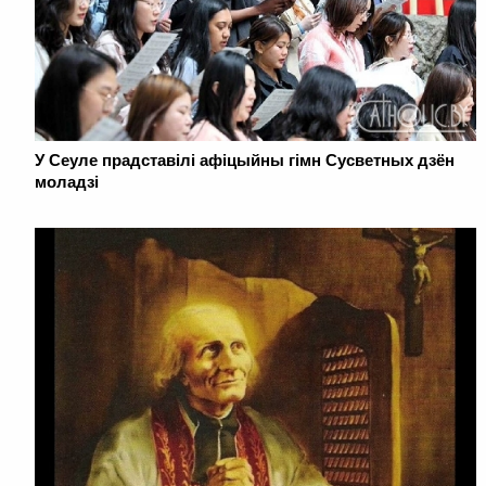
У Сеуле прадставілі афіцыйны гімн Сусветных дзён
моладзі