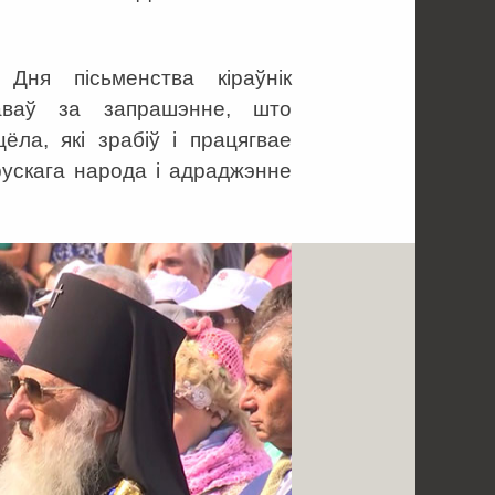
Дня пісьменства кіраўнік
якаваў за запрашэнне, што
ёла, які зрабіў і працягвае
арускага народа і адраджэнне