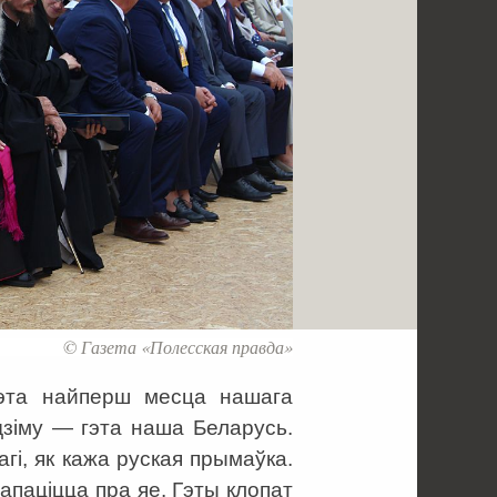
© Газета «Полесская правда»
гэта найперш месца нашага
зіму — гэта наша Беларусь.
агі, як кажа руская прымаўка.
апаціцца пра яе. Гэты клопат