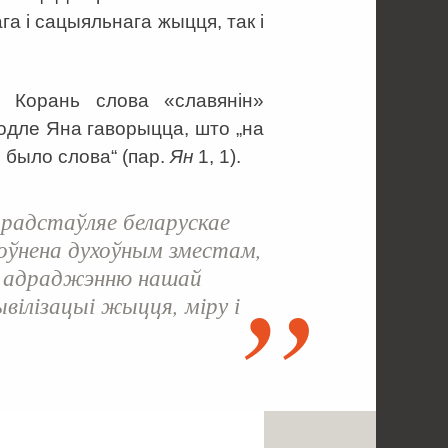
га і сацыяльнага жыцця, так і
. Корань слова «славянін»
водле Яна гаворыцца, што „на
м было слова“ (пар.
Ян
1, 1).
прадстаўляе беларускае
поўнена духоўным зместам,
у адраджэнню нашай
вілізацыі жыцця, міру і