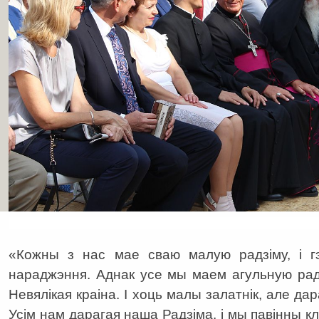
«Кожны з нас мае сваю малую радзіму, і 
нараджэння. Аднак усе мы маем агульную рад
Невялікая краіна. І хоць малы залатнік, але дар
Усім нам дарагая наша Радзіма, і мы павінны кл