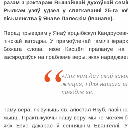
разам з рэктарам Вышэйшай духоўнай семін
Рылкам узяў удзел у святкаванні 25-га ю
пісьменства ў Янаве Палескім (Іванаве).
Перад прыездам у Янаў арцыбіскуп Кандрусевіч 
пінскай катэдры. У прамоўленай гаміліі іера
Божага слова, якое Касцёл прапануе на
засяродзіўся на праблеме веры, якая нараджаец
«Бог нам даў свой зак
жыцця, і для нашага 
паводле яе.
Таму вера, як вучыць св. апостал Якуб, павін
жыцці. Практыкуючы нашу веру, мы не можем 
якіх Езус дакарае ў сённяшнім Евангеллі.