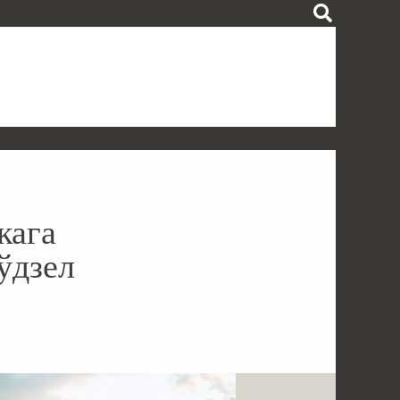
кага
 ўдзел