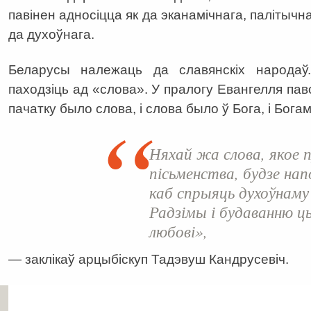
павінен адносіцца як да эканамічнага, палітычна
да духоўнага.
Беларусы належаць да славянскіх народаў
паходзіць ад «слова». У пралогу Евангелля па
пачатку было слова, і слова было ў Бога, і Бога
Няхай жа слова, якое 
пісьменства, будзе на
каб спрыяць духоўнам
Радзімы і будаванню цы
любові»,
— заклікаў арцыбіскуп Тадэвуш Кандрусевіч.