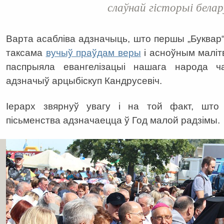
слаўнай гісторыі белар
Варта асабліва адзначыць, што першы „Буквар“
таксама
вучыў праўдам веры
і асноўным маліт
паспрыяла евангелізацыі нашага народа ч
адзначыў арцыбіскуп Кандрусевіч.
Іерарх звярнуў увагу і на той факт, што
пісьменства адзначаецца ў Год малой радзімы.