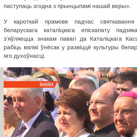
паступаць згодна з прынцыпамі нашай веры».
У кароткай прамове падчас святкавання 
беларускага каталіцкага епіскапату падз
з’яўляецца знакам павагі да Каталіцкага Касц
рабіць вялікі ўнёсак у развіццё культуры бел
яго духоўнасці.