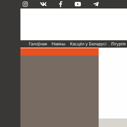
Галоўная
Навіны
Касцёл у Беларусі
Літургія