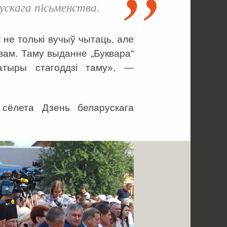
ускага пісьменства.
 не толькі вучыў чытаць, але
вам. Таму выданне „Буквара“
атыры стагоддзі таму», —
 сёлета Дзень беларускага