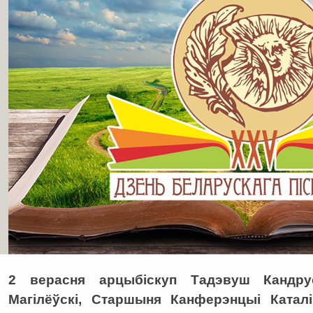
2 верасня арцыбіскуп Тадэвуш Кандрусе
Магілёўскі, Старшыня Канферэнцыі Каталі