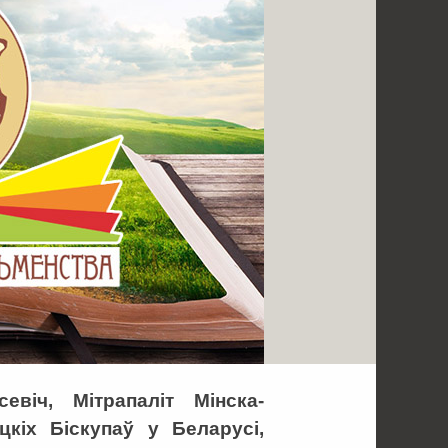
віч, Мітрапаліт Мінска-
цкіх Біскупаў у Беларусі,