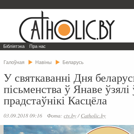
Бібліятэка
Пра нас
Галоўная
Навіны
Беларусь
У святкаванні Дня беларус
пісьменства ў Янаве ўзялі
прадстаўнікі Касцёла
03.09.2018 09:16
Фота:
ctv.by
/
Catholic.by