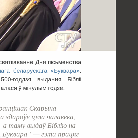
 святкаванне Дня пісьменства
ага беларускага «Буквара»
,
00-годдзя выдання Бібліі
алася ў мінулым годзе.
анцішак Скарына
ра здароўе цела чалавека,
, а таму выдаў Біблію на
 „Буквара“ — гэта працяг