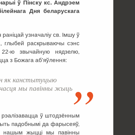
арыі ў Пінску кс. Андрэем
білейнага Дня беларускага
раніцай узначаліу св. Імшу ў
рх, глыбей раскрываючы сэнс
 22-ю звычайную нядзелю,
ца з Божага аб’яўлення:
он як канстытуцыю
шчасця мы павінны жыць
на рэалізавацца ў штодзённым
быть падобнымі да фарысеяў,
 У нашым жыцці мы павінны