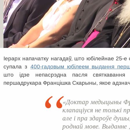
Іерарх напачатку нагадаў, што юбілейнае 25-е
супала з
400-гадовым юбілеем выдання перш
што ідзе непасрэдна пасля святкавання 5
першадрукара Францішка Скарыны, якое адзнач
«Доктар медыцыны Фр
клапаціуся не толькі п
але і пра здароўе душы
роднай мове. Выданне