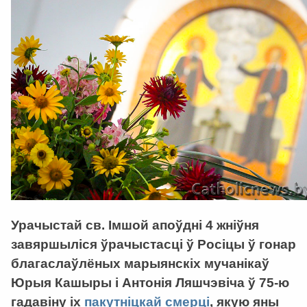
Урачыстай св. Імшой апоўдні 4 жніўня
завяршыліся ўрачыстасці ў Росіцы ў гонар
благаслаўлёных марыянскіх мучанікаў
Юрыя Кашыры і Антонія Ляшчэвіча ў 75-ю
гадавіну іх
пакутніцкай смерці
, якую яны