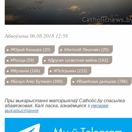
Абноўлена 06.08.2018 12:58
#Юрый Кашыра (20)
#Антоній Ляшчэвіч (20)
#Росіца (59)
#Другая сусветная вайна (162)
#Мучанікі (166)
#Пілігрымы (215)
#Біскуп Алег Буткевіч (390)
#Віцебская дыяцэзія (786)
Пры выкарыстанні матэрыялаў Catholic.by спасылка
абавязковая. Калі ласка, азнаёмцеся з
умовамі
выкарыстання