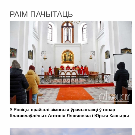
РАІМ ПАЧЫТАЦЬ
У Росіцы прайшлі зімовыя ўрачыстасці ў гонар
благаслаўлёных Антонія Ляшчэвіча і Юрыя Кашыры