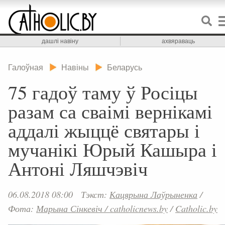
дашлі навіну
ахвяраваць
Галоўная
Навіны
Беларусь
75 гадоў таму ў Росіцы
разам са сваімі вернікамі
аддалі жыццё святары і
мучанікі Юрый Кашыра і
Антоні Ляшчэвіч
06.08.2018 08:00
Тэкст:
Кацярына Лаўрыненка
/
Фота:
Марына Сінкевіч / catholicnews.by
/
Catholic.by