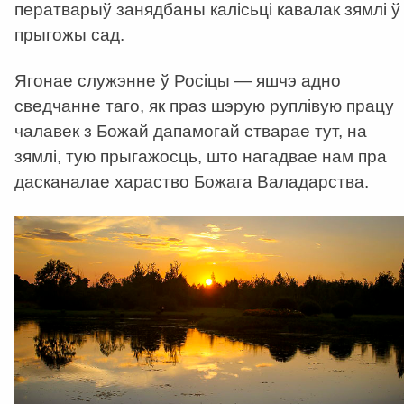
ператварыў занядбаны калісьці кавалак зямлі ў
прыгожы сад.
Ягонае служэнне ў Росіцы — яшчэ адно
сведчанне таго, як праз шэрую руплівую працу
чалавек з Божай дапамогай стварае тут, на
зямлі, тую прыгажосць, што нагадвае нам пра
дасканалае хараство Божага Валадарства.