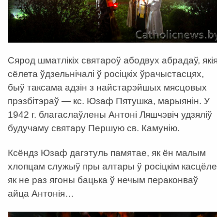
Сярод шматлікіх святароў абодвух абрадаў, які
сёлета ўдзельнічалі ў росіцкіх ўрачыстасцях,
быў таксама адзін з найстарэйшых мясцовых
прэзбітэраў — кс. Юзаф Пятушка, марыянін. У
1942 г. благаслаўлены Антоні Ляшчэвіч удзяліў
будучаму святару Першую св. Камунію.
Ксёндз Юзаф дагэтуль памятае, як ён малым
хлопцам служыў пры алтары ў росіцкім касцёле
як не раз ягоны бацька ў нечым пераконваў
айца Антонія…