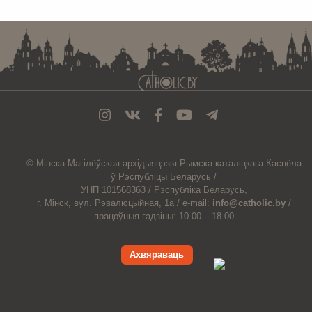
© Мiнска-Магiлёўская
архiдыяцэзiя
Рымска-каталіцкага
Касцёла
ў Рэспубліцы Беларусь /
УНП 101568363 /
Рэспубліка Беларусь,
г. Мінск, вул. Рэвалюцыйная, 1а /
e-mail:
info@catholic.by
/
працоўныя гадзіны: 10.00 – 18.00
Ахвяраваць