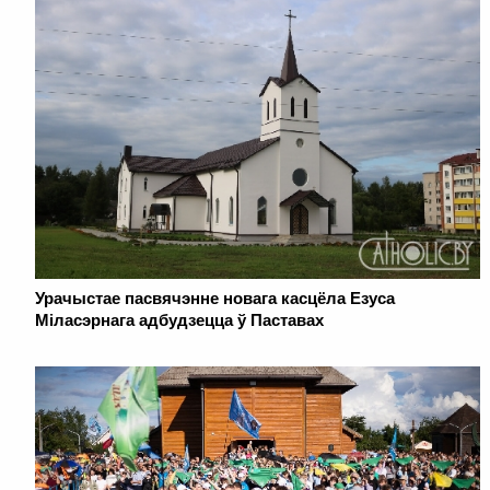
Урачыстае пасвячэнне новага касцёла Езуса
Міласэрнага адбудзецца ў Паставах