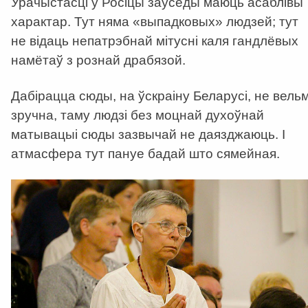
Урачыстасці ў Росіцы заўсёды маюць асаблівы
характар. Тут няма «выпадковых» людзей; тут
не відаць непатрэбнай мітусні каля гандлёвых
намётаў з рознай драбязой.
Дабірацца сюды, на ўскраіну Беларусі, не вельм
зручна, таму людзі без моцнай духоўнай
матывацыі сюды зазвычай не даязджаюць. І
атмасфера тут пануе бадай што сямейная.