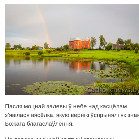
Пасля моцнай залевы ў небе над касцёлам
з’явілася вясёлка, якую вернікі ўспрынялі як зна
Божага благаслаўлення.