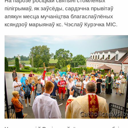
На парозе росіцкай святыні стомленых
пілігрымаў, як заўсёды, сардэчна прывітаў
апякун месца мучаніцтва благаслаўлёных
ксяндзоў марыянаў кс. Чэслаў Курэчка МІС.