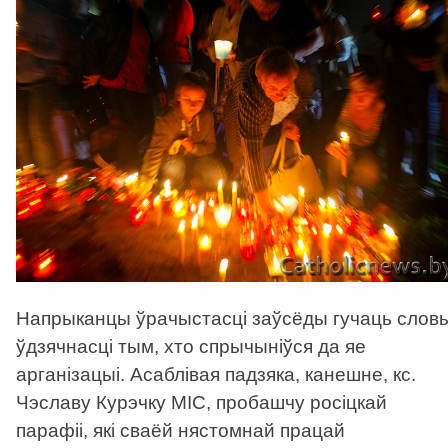
Напрыканцы ўрачыстасці заўсёды гучаць слов
ўдзячнасці тым, хто спрычыніўся да яе
арганізацыі. Асаблівая падзяка, канешне, кс.
Чэславу Курэчку МІС, пробашчу росіцкай
парафіі, які сваёй нястомнай працай