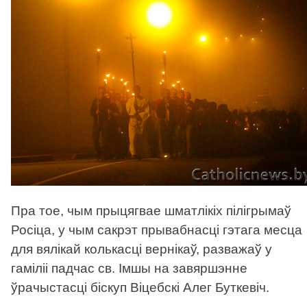
Пра тое, чым прыцягвае шматлікіх пілігрымаў
Росіца, у чым сакрэт прывабнасці гэтага месца
для вялікай колькасці вернікаў, разважаў у
гаміліі падчас св. Імшы на завяршэнне
ўрачыстасці біскуп Віцебскі Алег Буткевіч.