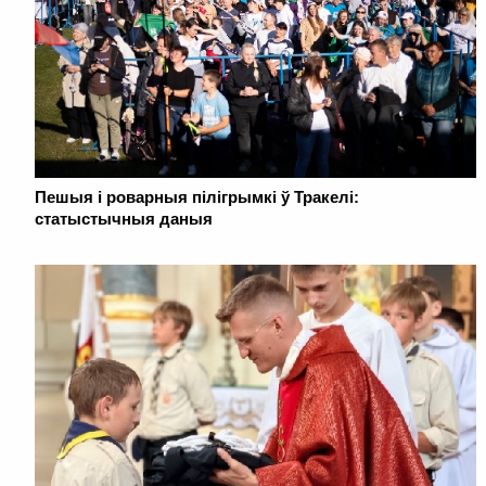
Пешыя і роварныя пілігрымкі ў Тракелі:
статыстычныя даныя