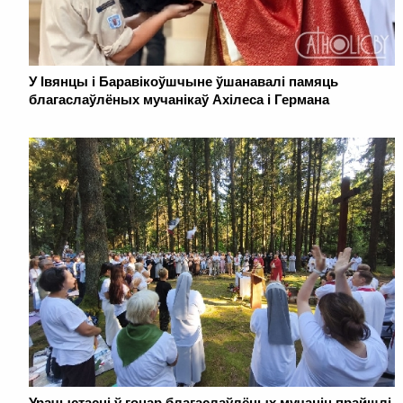
У Івянцы і Баравікоўшчыне ўшанавалі памяць
благаслаўлёных мучанікаў Ахілеса і Германа
Урачыстасці ў гонар благаслаўлёных мучаніц прайшлі