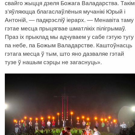
свайго жыцця дзеля Божага Валадарства. Такім
з’яўляюцца благаслаўлёныя мучанікі Юрый і
Антоній, — падкрэсліў іерарх. — Менавіта таму
гэтае месца прыцягвае шматлікіх пілігрымаў.
Праз іх прыклад мы адчуваем у сабе гэтую тугу
па небе, па Божым Валадарстве. Каштоўнасць
гэтага месца ў тым, што яно дазваляе гэтай
тузе ў нашым сэрцы не загаснуць».