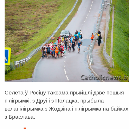
Сёлета ў Росіцу таксама прыйшлі дзве пешыя
пілігрымкі: з Друі і з Полацка, прыбыла
велапілігрымка з Жодзіна і пілігрымка на байках
з Браслава.