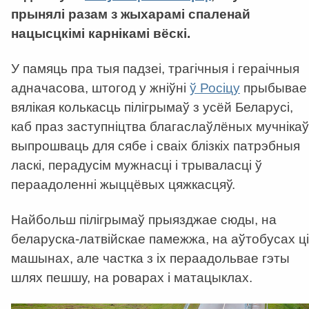
прынялі разам з жыхарамі спаленай
нацысцкімі карнікамі вёскі.
У памяць пра тыя падзеі, трагічныя і гераічныя
адначасова, штогод у жніўні
ў Росіцу
прыбывае
вялікая колькасць пілігрымаў з усёй Беларусі,
каб праз заступніцтва благаслаўлёных мучнікаў
выпрошваць для сябе і сваіх блізкіх патрэбныя
ласкі, перадусім мужнасці і трываласці ў
пераадоленні жыццёвых цяжкасцяў.
Найбольш пілігрымаў прыязджае сюды, на
беларуска-латвійскае памежжа, на аўтобусах ці
машынах, але частка з іх пераадольвае гэты
шлях пешшу, на роварах і матацыклах.