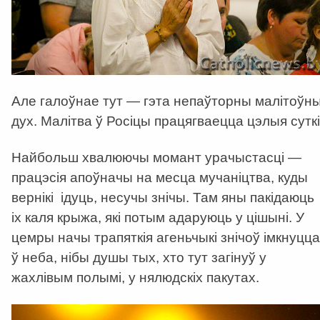
Але галоўнае тут — гэта непаўторны малітоўн
дух. Малітва ў Росіцы працягваецца цэлыя суткі
Найбольш хвалюючы момант урачыстасці —
працэсія апоўначы на месца мучаніцтва, куды
вернікі ідуць, несучы знічы. Там яны пакідаюць
іх каля крыжа, які потым адаруюць у цішыні. У
цемры начы трапяткія агеньчыкі знічоў імкнуцца
ў неба, нібы душы тых, хто тут загінуў у
жахлівым полымі, у нялюдскіх пакутах.