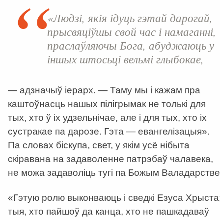
«Людзі, якія ідуць гэтай дарогай,
прысвяціўшы свой час і намаганні,
праслаўляючы Бога, абуджаюць у
іншых штосьці вельмі глыбокае,
— адзначыў іерарх. — Таму мы і кажам пра
каштоўнасць нашых пілігрымак не толькі для
тых, хто ў іх удзельнічае, але і для тых, хто іх
сустракае па дарозе. Гэта — евангелізацыя».
Па словах біскупа, свет, у якім усё нібыта
скіравана на задаволенне патрэбаў чалавека,
не можа задаволіць тугі па Божым Валадарстве
«Гэтую ролю выконваюць і сведкі Езуса Хрыста
тыя, хто пайшоў да канца, хто не пашкадаваў