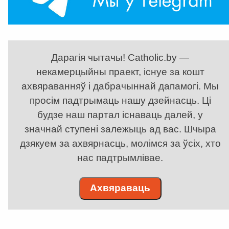
Дарагія чытачы! Catholic.by —
некамерцыйны праект, існуе за кошт
ахвяраванняў і дабрачыннай дапамогі. Мы
просім падтрымаць нашу дзейнасць. Ці
будзе наш партал існаваць далей, у
значнай ступені залежыць ад вас. Шчыра
дзякуем за ахвярнасць, молімся за ўсіх, хто
нас падтрымлівае.
Ахвяраваць