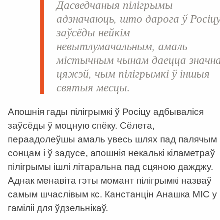
Дасведчаныя пілігрымы
адзначаюць, што дарога ў Росіц
заўсёды нейкім
невытлумачальным, амаль
містычным чынам даецца значн
цяжэй, чым пілігрымкі ў іншыя
святыя месцы.
Апошнія гады пілігрымкі ў Росіцу адбываліся
заўсёды ў моцную спёку. Сёлета,
пераадолеўшы амаль увесь шлях пад палячым
сонцам і ў задусе, апошнія некалькі кіламетраў
пілігрымы ішлі літаральна пад сцяною дажджу.
Аднак менавіта гэты момант пілігрымкі назваў
самым шчаслівым кс. Канстанцін Анашка МІС у
гаміліі для ўдзельнікаў.