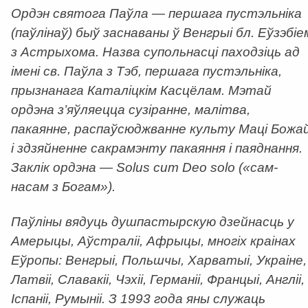
Ордэн святога Паўла — першага пустэльніка
(паўлінаў) быў заснаваны ў Венгрыі бл. Еўзэбіе
з Астрыхома. Назва супольнасці паходзіць ад
імені св. Паўла з Тэб, першага пустэльніка,
прызнанага Каталіцкім Касцёлам. Мэтай
ордэна з’яўляецца сузіранне, малітва,
пакаянне, распаўсюджванне культу Маці Божа
і здзяйненне сакрамэнту пакаяння і паяднання.
Заклік ордэна — Solus cum Deo solo («сам-
насам з Богам»).
Паўліны вядуць душпастырскую дзейнасць у
Амерыцы, Аўстраліі, Афрыцы, многіх краінах
Еўропы: Венгрыі, Польшчы, Харватыі, Украіне,
Латвіі, Славакіі, Чэхіі, Германіі, Францыі, Англіі,
Іспаніі, Румыніі. З 1993 года яны служаць