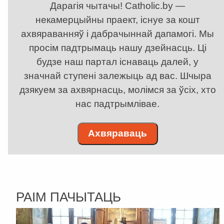
Дарагія чытачы! Catholic.by —
некамерцыйны праект, існуе за кошт
ахвяраванняў і дабрачыннай дапамогі. Мы
просім падтрымаць нашу дзейнасць. Ці
будзе наш партал існаваць далей, у
значнай ступені залежыць ад вас. Шчыра
дзякуем за ахвярнасць, молімся за ўсіх, хто
нас падтрымлівае.
Ахвяраваць
РАІМ ПАЧЫТАЦЬ