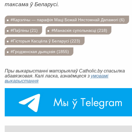
таксама ў Беларусі.
#Карэлічы — парафія Маці Божай Нястомнай Дапамогі (6)
#Паўліны (21)
#Манаскія супольнасці (218)
#Гісторыя Касцёла ў Беларусі (223)
#Гродзенская дыяцэзія (1855)
Пры выкарыстанні матэрыялаў Catholic.by спасылка
абавязковая. Калі ласка, азнаёмцеся з
умовамі
выкарыстання