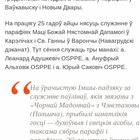
Ваўкавыску і Новым Двары.
На працягу 25 гадоў айцы нясуць служэнне ў
парафіях Маці Божай Нястомнай Дапамогі ў
Карэлічах і Св. Ганны ў Варончы (Навагрудскі
дэканат). Тут сёння служаць тры манахі: а.
Леанард Адушкевіч OSPPE, а. Ануфрый
Альховік OSPPE і а. Юрый Саковіч OSPPE.
На ўрачыстую Імшы-падзяку за
служэнне паўлінаў, якія звязаны з
«Чорнай Мадоннай» з Чэнстаховы
(Польшча), прыбылі шматлікія
госці — духоўныя і свецкія асобы, а
таксама сябры парафіі і
парафіяне. Эўхарыстыю ўзначаліў