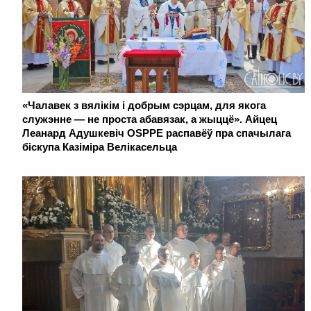
«Чалавек з вялікім і добрым сэрцам, для якога
служэнне — не проста абавязак, а жыццё». Айцец
Леанард Адушкевіч OSPPE распавёў пра спачылага
біскупа Казіміра Велікасельца