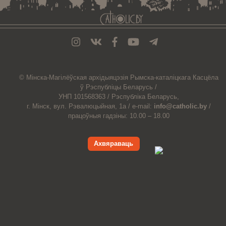
© Мiнска-Магiлёўская
архiдыяцэзiя
Рымска-каталіцкага
Касцёла
ў Рэспубліцы Беларусь /
УНП 101568363 /
Рэспубліка Беларусь,
г. Мінск, вул. Рэвалюцыйная, 1а /
e-mail:
info@catholic.by
/
працоўныя гадзіны: 10.00 – 18.00
Ахвяраваць