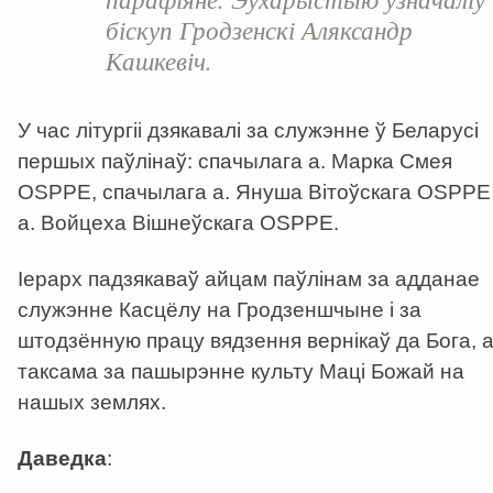
біскуп Гродзенскі Аляксандр
Кашкевіч.
У час літургіі дзякавалі за служэнне ў Беларусі
першых паўлінаў: спачылага а. Марка Смея
OSPPE, спачылага а. Януша Вітоўскага OSPPE 
а. Войцеха Вішнеўскага OSPPE.
Іерарх падзякаваў айцам паўлінам за адданае
служэнне Касцёлу на Гродзеншчыне і за
штодзённую працу вядзення вернікаў да Бога, 
таксама за пашырэнне культу Маці Божай на
нашых землях.
Даведка
: