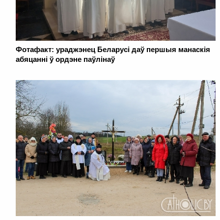
Фотафакт: ураджэнец Беларусі даў першыя манаскія
абяцанні ў ордэне паўлінаў