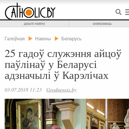
дашлі навіну
ахвяраваць
Галоўная
Навіны
Беларусь
25 гадоў служэння айцоў
паўлінаў у Беларусі
адзначылі ў Карэлічах
03.07.2018 11:23
Grodnensis.by