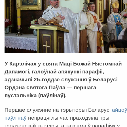
У Карэлічах у свята Маці Божай Нястомнай
Дапамогі, галоўнай апякункі парафіі,
адзначылі 25-годдзе служэння ў Беларусі
Ордэна святога Паўла — першага
пустэльніка (паўлінаў).
Першае служэнне на тэрыторыі Беларусі
айцо
паўлінаў
непрацяглы час праходзіла пры
гродзенскай катэдры, а таксама ў парафіях у