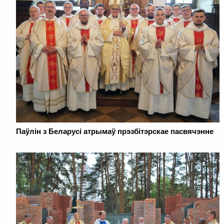
Паўлін з Беларусі атрымаў прэзбітэрскае пасвячэнне