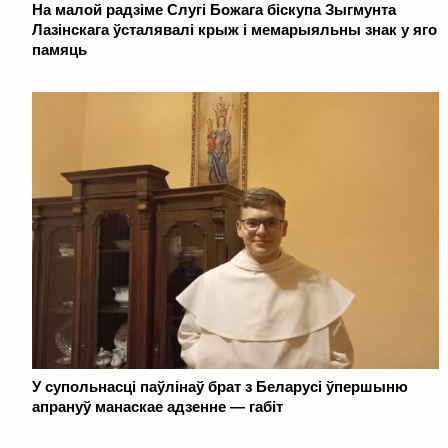
На малой радзіме Слугі Божага біскупа Зыгмунта
Лазінскага ўсталявалі крыж і мемарыяльны знак у яго
памяць
У супольнасці паўлінаў брат з Беларусі ўпершыню
апрануў манаскае адзенне — габіт