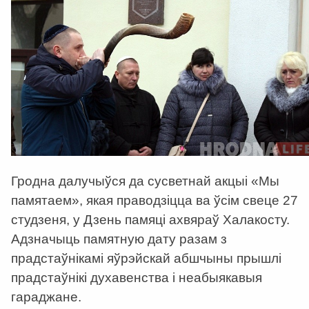
Гродна далучыўся да сусветнай акцыі «Мы
памятаем», якая праводзіцца ва ўсім свеце 27
студзеня, у Дзень памяці ахвяраў Халакосту.
Адзначыць памятную дату разам з
прадстаўнікамі яўрэйскай абшчыны прышлі
прадстаўнікі духавенства і неабыякавыя
гараджане.