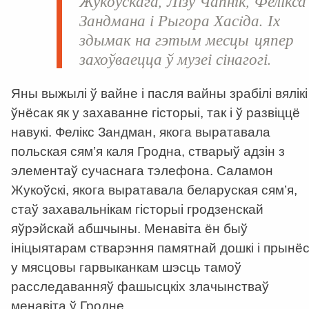
Жукоўскага, Лізу Чапнiк, Фелікса
Зандмана і Рыгора Хасiда. Іх
здымак на гэтым месцы цяпер
захоўваецца ў музеі сінагогі.
Яны выжылі ў вайне і пасля вайны зрабілі вялікі
ўнёсак як у захаванне гісторыі, так і ў развіццё
навукі. Фелікс Зандман, якога выратавала
польская сям’я каля Гродна, стварыў адзін з
элементаў сучаснага тэлефона. Саламон
Жукоўскі, якога выратавала беларуская сям’я,
стаў захавальнікам гісторыі гродзенскай
яўрэйскай абшчыны. Менавіта ён быў
ініцыятарам стварэння памятнай дошкі і прынё
у мясцовы гарвыканкам шэсць тамоў
расследаванняў фашысцкіх злачынстваў
менавіта ў Гродне.