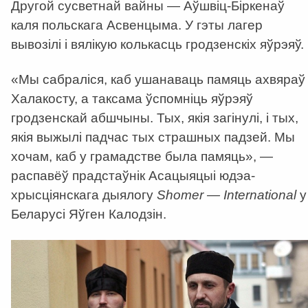
Другой сусветнай вайны — Аўшвіц-Біркенаў
каля польскага Асвенцыма. У гэты лагер
вывозілі і вялікую колькасць гродзенскіх яўрэяў.
«Мы сабраліся, каб ушанаваць памяць ахвяраў
Халакосту, а таксама ўспомніць яўрэяў
гродзенскай абшчыны. Тых, якія загінулі, і тых,
якія выжылі падчас тых страшных падзей. Мы
хочам, каб у грамадстве была памяць», —
распавёў прадстаўнік Асацыяцыі юдэа-
хрысціянскага дыялогу
Shomer — International
у
Беларусі Яўген Калодзін.