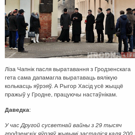
Ліза Чапнiк пасля выратавання з Гродзенскага
гета сама дапамагла выратаваць вялікую
колькасць яўрэяў. А Рыгор Хасiд усё жыццё
пражыў у Гродне, працуючы настаўнікам.
Даведка
:
У час Другой сусветнай вайны з 29 тысяч
гродзенскіх яўрэяў жывымі засталіся каля 200