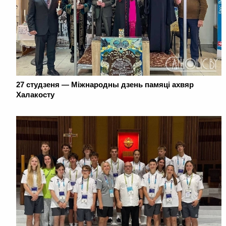
27 студзеня — Міжнародны дзень памяці ахвяр
Халакосту