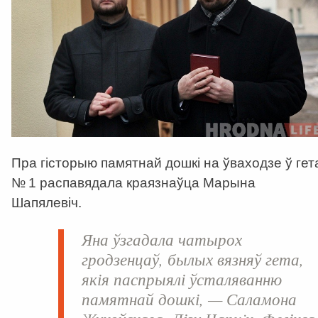
Пра гісторыю памятнай дошкі на ўваходзе ў гет
№ 1 распавядала краязнаўца Марына
Шапялевіч.
Яна ўзгадала чатырох
гродзенцаў, былых вязняў гета,
якія паспрыялі ўсталяванню
памятнай дошкі, — Саламона