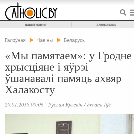
дашлі навіну
ахвяраваць
Галоўная
Навіны
Беларусь
«Мы памятаем»: у Гродне
хрысціяне і яўрэі
ўшанавалі памяць ахвяр
Халакосту
29.01.2018 09:06
Руслан Кулевіч
/
hrodna.life