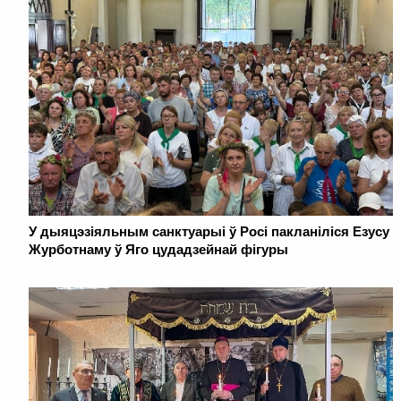
У дыяцэзіяльным санктуарыі ў Росі пакланіліся Езусу
Журботнаму ў Яго цудадзейнай фігуры