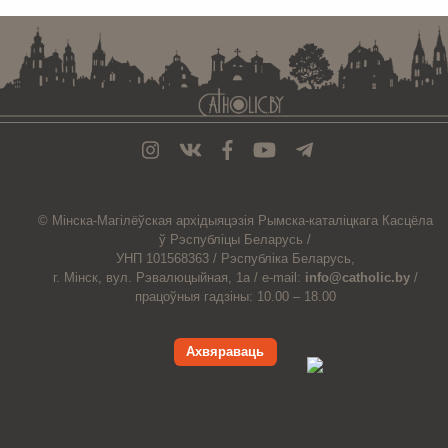
© Мiнска-Магiлёўская
архiдыяцэзiя
Рымска-каталіцкага
Касцёла
ў Рэспубліцы Беларусь /
УНП 101568363 /
Рэспубліка Беларусь,
г. Мінск, вул. Рэвалюцыйная, 1а /
e-mail:
info@catholic.by
/
працоўныя гадзіны: 10.00 – 18.00
Ахвяраваць