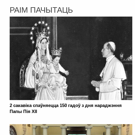
РАІМ ПАЧЫТАЦЬ
2 сакавіка спаўняецца 150 гадоў з дня нараджэння
Папы Пія XII