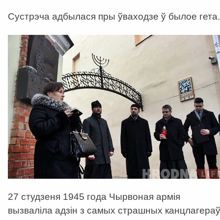
Cустрэча адбылася пры ўваходзе ў былое гета.
27 студзеня 1945 года Чырвоная армія
вызваліла адзін з самых страшных канцлагера