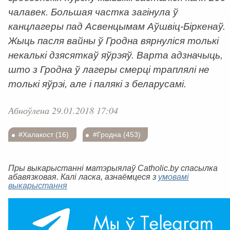
чалавек. Большая частка загінула ў
канцлагеры пад Асвенцымам Аўшвіц-Біркенаў.
Жыць пасля вайны ў Гродна вярнуліся толькі
некалькі дзясяткаў яўрэяў. Варта адзначыць,
што з Гродна ў лагеры смерці траплялі не
толькі яўрэі, але і палякі з беларусамі.
Абноўлена 29.01.2018 17:04
#Халакост (16)
#Гродна (453)
Пры выкарыстанні матэрыялаў Catholic.by спасылка
абавязковая. Калі ласка, азнаёмцеся з
умовамі
выкарыстання