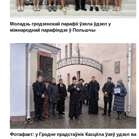
Моладзь гродзенскай парафіі ўзяла ўдзел у
міжнароднай парафіядзе ў Польшчы
Фотафакт: у Гродне прадстаўнік Касцёла ўзяў удзел ва