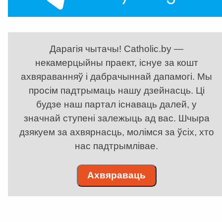
Дарагія чытачы! Catholic.by —
некамерцыйны праект, існуе за кошт
ахвяраванняў і дабрачыннай дапамогі. Мы
просім падтрымаць нашу дзейнасць. Ці
будзе наш партал існаваць далей, у
значнай ступені залежыць ад вас. Шчыра
дзякуем за ахвярнасць, молімся за ўсіх, хто
нас падтрымлівае.
Ахвяраваць