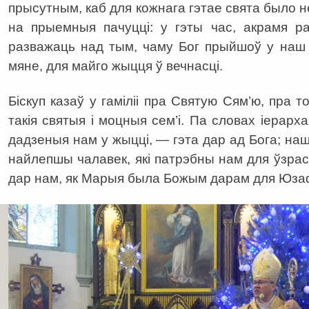
прысутным, каб для кожнага гэтае свята было 
на прыемныя пачуцці: у гэты час, акрамя ра
разважаць над тым, чаму Бог прыйшоў у наш 
мяне, для майго жыцця ў вечнасці.
Біскуп казаў у гаміліі пра Святую Сям’ю, пра т
такія святыя і моцныя сем’і. Па словах іерарха
дадзеныя нам у жыцці, — гэта дар ад Бога; наш
найлепшы чалавек, які патрэбны нам для ўзрас
дар нам, як Марыя была Божым дарам для Юза