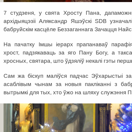
7 студзеня, у свята Хросту Пана, дапаможны
архідыяцэзіі Аляксандр Яшэўскі SDB узнача
бабруйскім касцёле Беззаганнага Зачацця Най
На пачатку Імшы іерарх прапанаваў парафі
хрост, падзякаваць за яго Пану Богу, а такс
хросных, святара, што ўдзяліў некалі гэты перш
Сам жа біскуп маліўся падчас Эўхарыстыі за
асаблівым чынам за новыя пакліканні з баб
вытрымкі для тых, хто ўжо на шляху служэння П