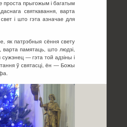
не проста прыгожым і багатым
даснага святкавання, варта
свет і што гэта азначае для
ое, як патрэбныя сёння свету
, варта памятаць, што людзі,
 сужэнец — гэта той адзіны і
тання ў святасці, ён — Божы
фа.