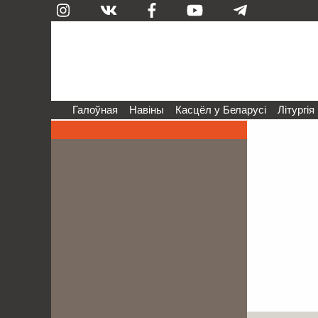
Галоўная
Навіны
Касцёл у Беларусі
Літургія