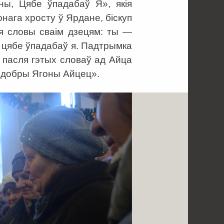
ы, Цябе ўпадабаў Я», якія
нага хросту ў Ярдане, біскуп
ыя словы сваім дзецям: ты —
, цябе ўпадабаў я. Падтрымка
 пасля гэтых словаў ад Айца
і добры Ягоны Айцец».