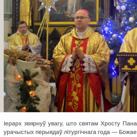
Іерарх звярнуў увагу, што святам Хросту Пан
урачыстых перыядаў літургічнага года — Божае