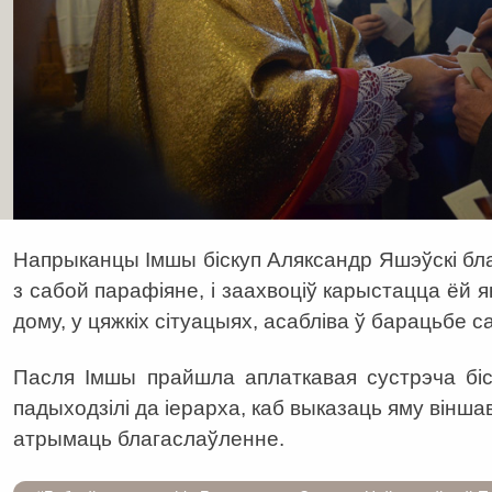
Напрыканцы Імшы біскуп Аляксандр Яшэўскі бла
з сабой парафіяне, і заахвоціў карыстацца ёй я
дому, у цяжкіх сітуацыях, асабліва ў барацьбе с
Пасля Імшы прайшла аплаткавая сустрэча біс
падыходзілі да іерарха, каб выказаць яму вінш
атрымаць благаслаўленне.