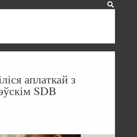
іліся аплаткай з
эўскім SDB