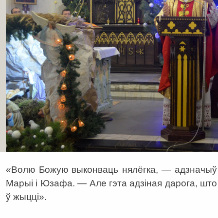
«Волю Божую выконваць нялёгка, — адзначыў 
Марыі і Юзафа. — Але гэта адзіная дарога, што
ў жыцці».