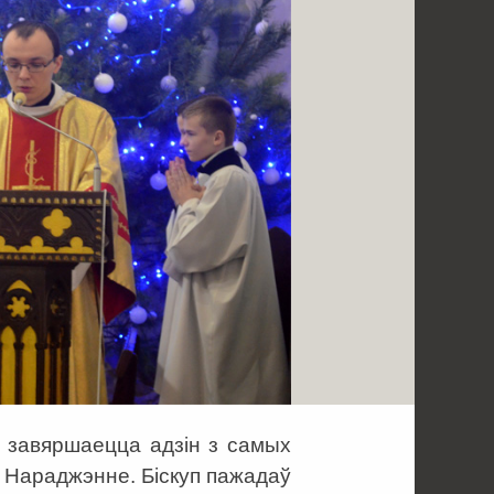
а завяршаецца адзін з самых
 Нараджэнне. Біскуп пажадаў