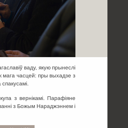
гаславіў ваду, якую прынеслі
к мага часцей: пры выхадзе з
а спакусамі.
купа з вернікамі. Парафіяне
аванні з Божым Нараджэннем і