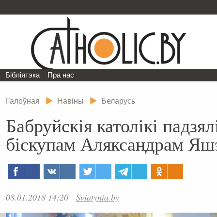
Бібліятэка
Пра нас
Галоўная
Навіны
Беларусь
Бабруйскія католікі падзял
біскупам Аляксандрам Яш
08.01.2018 14:20
Sviatynia.by