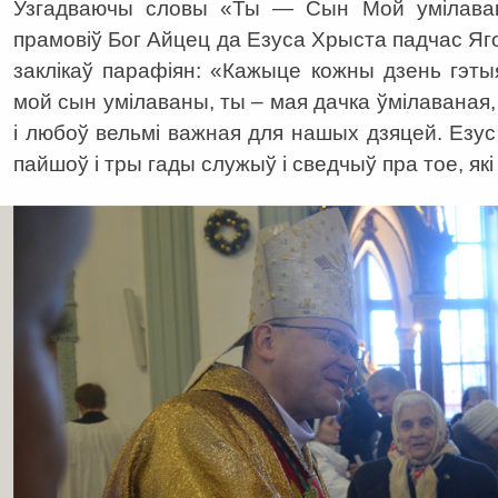
Узгадваючы словы «Ты — Сын Мой умілаван
прамовіў Бог Айцец да Езуса Хрыста падчас Яго
заклікаў парафіян: «Кажыце кожны дзень гэт
мой сын умілаваны, ты – мая дачка ўмілаваная
і любоў вельмі важная для нашых дзяцей. Езус
пайшоў і тры гады служыў і сведчыў пра тое, як