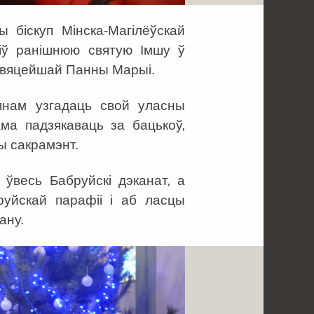
 біскуп Мінска-Магілёўскай
ліў ранішнюю святую Імшу ў
свяцейшай Панны Марыі.
янам узгадаць свой уласны
ама падзякаваць за бацькоў,
ы сакрамэнт.
 ўвесь Бабруйскі дэканат, а
руйскай парафіі і аб ласцы
ану.