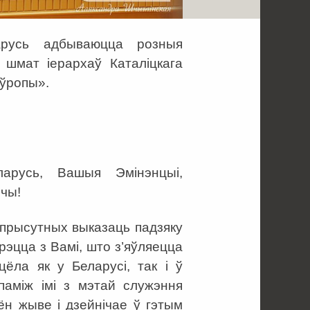
арусь адбываюцца розныя
 шмат іерархаў Каталіцкага
Еўропы».
ларусь, Вашыя Эмінэнцыі,
эчы!
х прысутных выказаць падзяку
рэцца з Вамі, што з’яўляецца
цёла як у Беларусі, так і ў
паміж імі з мэтай служэння
 ён жыве і дзейнічае ў гэтым