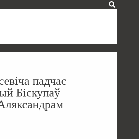
севіча падчас
ый Біскупаў
 Аляксандрам