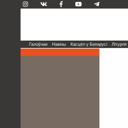
Галоўная
Навіны
Касцёл у Беларусі
Літургія