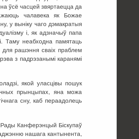
яна ўсё часцей звяртаецца да
важаюць чалавека як Божае
ну, у выніку чаго дэмакратыя
дуалізму і, як адзначыў папа
ці. Таму неабходна памятаць
і для рашэння сваіх праблем
дрэва з падрэзанымі каранямі
ладзі, якой уласцівы пошук
чных прынцыпах, яна можа
ічнага сну, каб пераадолець
 Рады Канферэнцый Біскупаў
раджэнню нашага кантынента,