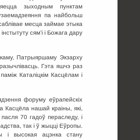
ляецца зыходным пунктам
узаемадзеяння па найбольш
асаблівае месца займае этыка
нстытуту сям’і і Божага дару
скаму, Патрыяршаму Экзарху
разычлівасць. Гэта яшчэ раз
 паміж Каталіцкім Касцёлам і
ядзення форуму еўрапейскіх
га Касцёла нашай краіны, які,
пасля 70 гадоў пераследу, і
адства, так і ў жыцці Еўропы.
ы і высокая ацэнка стану