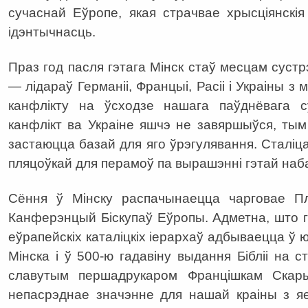
сучаснай Еўропе, якая страчвае хрысціянскія
ідэнтычнасць.
Праз год пасля гэтага Мінск стаў месцам суст
— лідараў Германіі, Францыі, Расіі і Украіны з
канфлікту на ўсходзе нашага паўднёвага 
канфлікт ва Украіне яшчэ не завяршыўся, тым
застаюцца базай для яго ўрэгулявання. Сталіца
пляцоўкай для перамоў па вырашэнні гэтай на
Сёння ў Мінску распачынаецца чарговае П
Канферэнцый Біскупаў Еўропы. Адметна, што
еўрапейскіх каталіцкіх іерархаў адбываецца ў 
Мінска і ў 500-ю гадавіну выдання Бібліі на
славутым першадрукаром Францішкам Скар
непасрэднае значэнне для нашай краіны з я