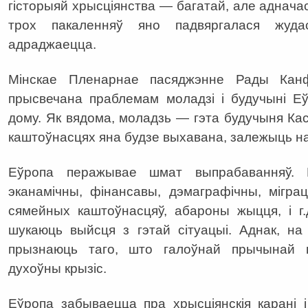
гісторыяй хрысціянства — багатай, але адначас
трох пакаленняў яно падвяргалася жуд
адраджаецца.
Мінскае Пленарнае пасяджэнне Рады Кан
прысвечана праблемам моладзі і будучыні Е
дому. Як вядома, моладзь — гэта будучыня Касцё
каштоўнасцях яна будзе выхавана, залежыць н
Еўропа перажывае шмат выпрабаванняў. 
эканамічны, фінансавы, дэмаграфічны, мігра
сямейных каштоўнасцяў, абароны жыцця, і г.
шукаюць выйсця з гэтай сітуацыі. Аднак, на
прызнаюць таго, што галоўнай прычынай г
духоўны крызіс.
Еўропа забываецца пра хрысціянскія карані 