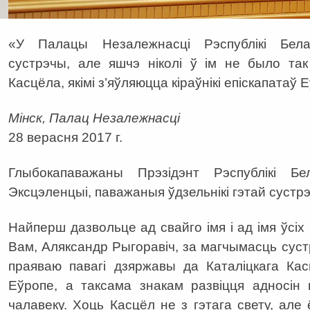
«У Палацы Незалежнасці Рэспублікі Бел
сустрэчы, але яшчэ ніколі ў ім не было так
Касцёла, якімі з’яўляюцца кіраўнікі епіскапатаў 
Мінск, Палац Незалежнасці
28 верасня 2017 г.
Глыбокапаважаны Прэзідэнт Рэспублікі Бе
Эксцэленцыі, паважаныя ўдзельнікі гэтай сустр
Найперш дазвольце ад свайго імя і ад імя ўсі
Вам, Аляксандр Рыгоравіч, за магчымасць суст
праяваю павагі дзяржавы да Каталіцкага Кас
Еўропе, а таксама знакам развіцця адносін 
чалавеку. Хоць Касцёл не з гэтага свету, але