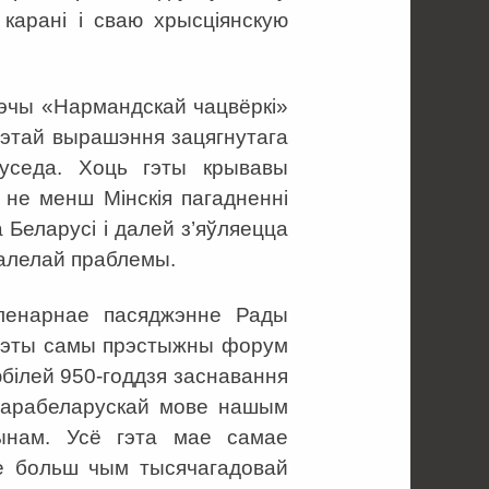
 карані і сваю хрысціянскую
рэчы «Нармандскай чацвёркі»
 мэтай вырашэння зацягнутага
суседа. Хоць гэты крывавы
 не менш Мінскія пагадненні
 Беларусі і далей з’яўляецца
балелай праблемы.
ленарнае пасяджэнне Рады
 гэты самы прэстыжны форум
юбілей 950-годдзя заснавання
 старабеларускай мове нашым
ынам. Усё гэта мае самае
е больш чым тысячагадовай