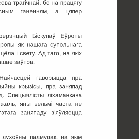
ова трагічнай, бо на працягу
асным ганенням, а цяпер
ферэнцый Біскупаў Еўропы
ўропы як нашага супольнага
ла і свету. Ад таго, на якіх
ашае заўтра.
Найчасцей гаворыцца пра
цыйны крызісы, пра заняпад
д. Спецыялісты ліхаманкава
 жаль, яны вельмі часта не
этага заняпаду з’яўляецца
і духоўны падмурак, на якім