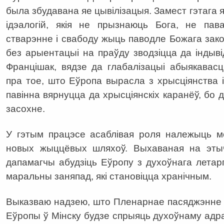
была збудавана яе цывілізацыя. Замест гэтага 
ідэалогій, якія не прызнаюць Бога, не па
стварэнне і свабоду жыць паводле Божага зако
без арыентацыі на праўду зводзіцца да індыві
Францішак, вядзе да глабалізацыі абыякавас
пра тое, што Еўропа вырасла з хрысціянства 
павінна вярнуцца да хрысціянскіх каранёў, бо 
засохне.
У гэтым працэсе асаблівая роля належыць мо
новых жыццёвых шляхоў. Выхаваная на эты
дапамагчы абудзіць Еўропу з духоўнага летарг
маральны заняпад, які становіцца хранічным.
Выказваю надзею, што Пленарнае пасяджэнне
Еўропы ў Мінску будзе спрыяць духоўнаму ад