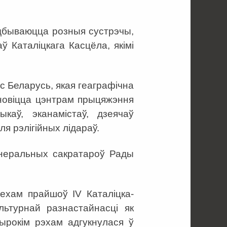
адбываюцца розныя сустрэчы,
ў Каталіцкага Касцёла, якімі
с Беларусь, якая геаграфічна
ановіцца цэнтрам прыцяжэння
каў, эканамістаў, дзеячаў
для рэлігійных лідараў.
Генеральных сакратароў Рады
пехам прайшоў IV Каталіцка-
льтурнай разнастайнасці як
ырокім рэхам адгукнулася ў