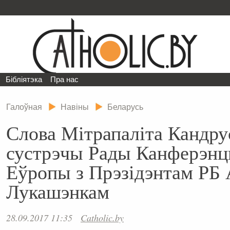
Бібліятэка
Пра нас
Галоўная
Навіны
Беларусь
Слова Мітрапаліта Кандру
сустрэчы Рады Канферэнц
Еўропы з Прэзідэнтам РБ
Лукашэнкам
28.09.2017 11:35
Catholic.by