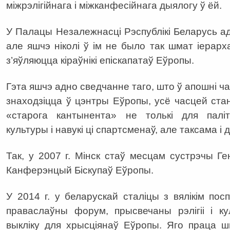
міжрэлігійнага і міжканфесійнага дыялогу ў ёй.
У Палацы Незалежнасці Рэспублікі Беларусь 
але яшчэ ніколі ў ім не было так шмат іерарха
з’яўляюцца кіраўнікі епіскапатаў Еўропы.
Гэта яшчэ адно сведчанне таго, што ў апошні ча
знаходзіцца ў цэнтры Еўропы, усё часцей ст
«cтарога кантынента» не толькі для паліты
культуры і навукі ці спартсменаў, але таксама і 
Так, у 2007 г. Мінск стаў месцам сустрэчы 
Канферэнцый Біскупаў Еўропы.
У 2014 г. у беларускай сталіцы з вялікім пос
праваслаўны форум, прысвечаны рэлігіі і ку
выкліку для хрысціянаў Еўропы. Яго праца ш