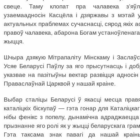
свеце. Таму клопат пра чалавека з’яў
узаемаадносін Касцёла і дзяржавы з мэтай 
актуальных праблемах сучаснасці, сярод якіх 
правоў чалавека, абарона Богам устаноўленага і
жыцця.
Шчыра дзякую Мітрапаліту Мінскаму і Заслаў
Усяе Беларусі Паўлу за яго прысутнасць і доб
указвае на пазітыўны вектар развіцця адносін
Праваслаўнай Царквой у нашай краіне.
Выбар сталіцы Беларусі ў якасці месца прав
каталіцкіх біскупаў — гэта гонар для Каталіцка
нібы фенікс з попелу, дынамічна адраджаецца 
прызнанне яго ролі як у жыцці беларускага грам
Гэта таксама знак павагі да нашай краін