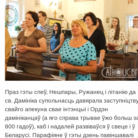
Праз гэты спеў, Нешпары, Ружанец і літанію да
св. Дамініка супольнасць давярала заступніцтв
свайго апекуна свае інтэнцыі і Ордэн
дамініканцаў (а яго справа трывае ўжо больш з
800 гадоў), каб і надалей развіваўся ў свеце і ў
Беларусі. Парафіяне ў гэты дзень павіншавалі