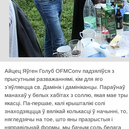
Айцец Яўген Голуб OFMConv падзяліўся з
прысутнымі разважаннямі, кім для яго
з’яўляецца св. Дамінік і дамініканцы. Параўнаў
манахаў у белых хабітах з соллю, якая мае тры
якасці. Па-першае, калі крышталікі солі
знаходзяццца ў вялікай колькасці ў начынні, то,
нягледзячы на тое, што яны празрыстыя і
няправільнай формы, мы бачым соль белага