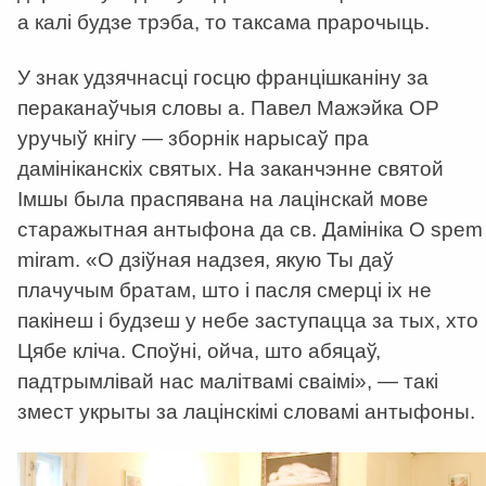
а калі будзе трэба, то таксама прарочыць.
У знак удзячнасці госцю францішканіну за
пераканаўчыя словы а. Павел Мажэйка ОР
уручыў кнігу — зборнік нарысаў пра
дамініканскіх святых. На заканчэнне святой
Імшы была праспявана на лацінскай мове
старажытная антыфона да св. Дамініка O spem
miram. «О дзіўная надзея, якую Ты даў
плачучым братам, што і пасля смерці іх не
пакінеш і будзеш у небе заступацца за тых, хто
Цябе кліча. Споўні, ойча, што абяцаў,
падтрымлівай нас малітвамі сваімі», — такі
змест укрыты за лацінскімі словамі антыфоны.