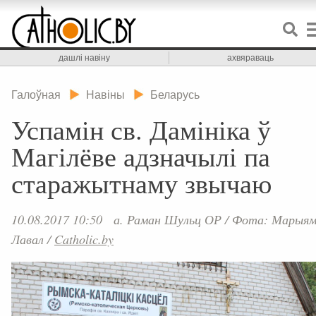
дашлі навіну
ахвяраваць
Галоўная
Навіны
Беларусь
Успамін св. Дамініка ў
Магілёве адзначылі па
старажытнаму звычаю
10.08.2017 10:50
а. Раман Шульц ОР
/
Фота: Марыя
Лавал
/
Catholic.by