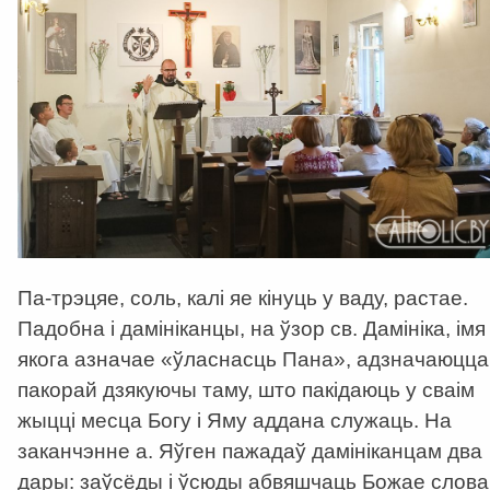
Па-трэцяе, соль, калі яе кінуць у ваду, растае.
Падобна і дамініканцы, на ўзор св. Дамініка, імя
якога азначае «ўласнасць Пана», адзначаюцца
пакорай дзякуючы таму, што пакідаюць у сваім
жыцці месца Богу і Яму аддана служаць. На
заканчэнне а. Яўген пажадаў дамініканцам два
дары: заўсёды і ўсюды абвяшчаць Божае слова