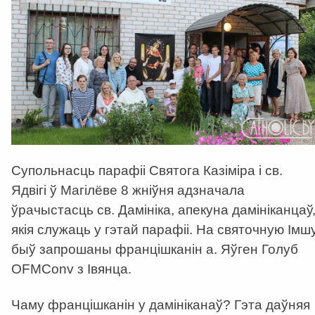
Супольнасць парафіі Святога Казіміра і св.
Ядвігі ў Магілёве 8 жніўня адзначала
ўрачыстасць св. Дамініка, апекуна дамініканцаў
якія служаць у гэтай парафіі. На святочную Імш
быў запрошаны францішканін а. Яўген Голуб
OFMConv з Івянца.
Чаму францішканін у дамініканаў? Гэта даўняя