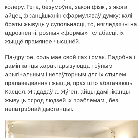
колеру. Гэта, безумоўна, закон фізікі, з якога
айцец францішканін сфармуляваў думку: калі
браты жывуць у супольнасці, то, нягледзячы на
адрозненні, розныя «формы» і слабасці, іх
жыццё прамянее чысцінёй.
Па-другое, соль мае свой пах і смак. Падобна і
дамініканцы характарызуюцца пэўным
арыгінальным і непаўторным для іх стылем
прапаведвання і жыцця, праз што абагачаюць
Касцёл. Як дадаў а. Яўген, айцы дамініканцы
жывуць сярод людзей іх праблемамі, без
непатрэбнай дыстанцыі.