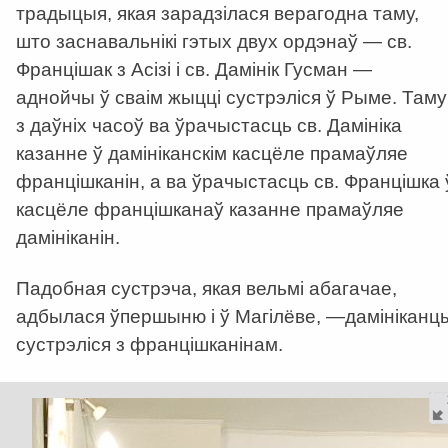
традыцыя, якая зарадзілася верагодна таму,
што заснавальнікі гэтых двух ордэнаў — св.
Францішак з Асізі і св. Дамінік Гусман —
аднойчы ў сваім жыцці сустрэліся ў Рыме. Таму
з даўніх часоў ва ўрачыстасць св. Дамініка
казанне ў дамініканскім касцёле прамаўляе
францішканін, а ва ўрачыстасць св. Францішка 
касцёле францішканаў казанне прамаўляе
дамініканін.
Падобная сустрэча, якая вельмі абагачае,
адбылася ўпершыню і ў Магілёве, —дамініканц
сустрэліся з францішканінам.