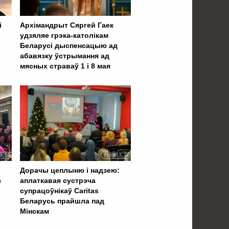
і
Архімандрыт Сяргей Гаек
удзяляе грэка-католікам
Беларусі дыспенсацыю ад
абавязку ўстрымання ад
мясных страваў 1 і 8 мая
Дорачы цеплыню і надзею:
з
аплаткавая сустрэча
супрацоўнікаў Caritas
Беларусь прайшла пад
Мінскам