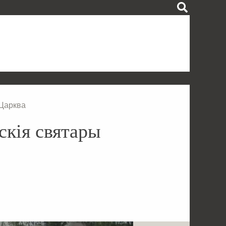
 Царква
скія святары