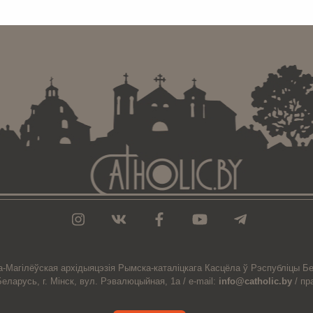
. . . . . . . . . . . . . . . . . . . . . . . . . . . . . . . . . . . . . . . . . . . .
а-Магiлёўская
архiдыяцэзiя
Рымска-каталіцкага
Касцёла
ў Рэспубліцы Бе
Беларусь,
г. Мінск, вул. Рэвалюцыйная, 1а /
e-mail:
info@catholic.by
/
пр