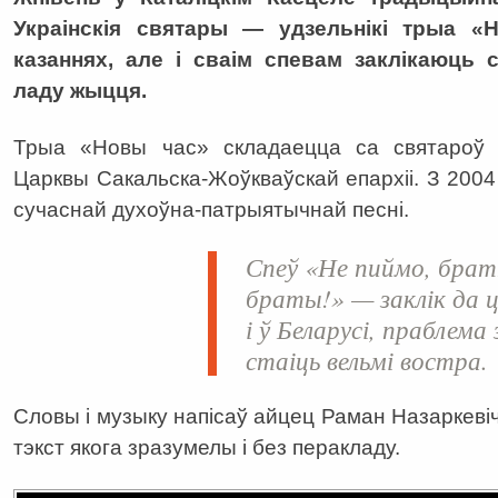
Украінскія святары — удзельнікі трыа 
казаннях, але і сваім спевам заклікаюць 
ладу жыцця.
Трыа «Новы час» складаецца са святароў Ук
Царквы Сакальска-Жоўкваўскай епархіі. З 200
сучаснай духоўна-патрыятычнай песні.
Спеў
«
Не пиймо, бра
браты!» — заклік да цв
і ў Беларусі, праблем
стаіць вельмі востра.
Словы і музыку напісаў айцец Раман Назаркеві
тэкст якога зразумелы і без перакладу.