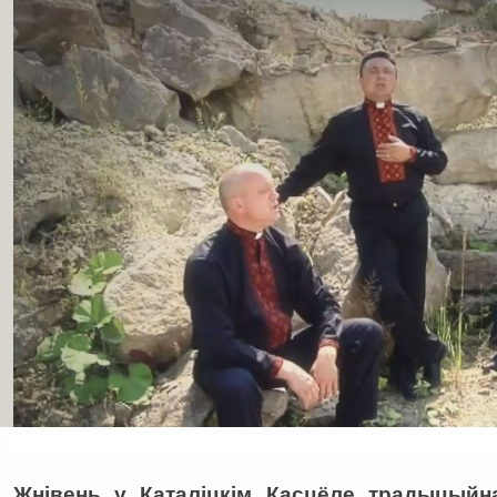
Жнівень у Каталіцкім Касцёле традыцый