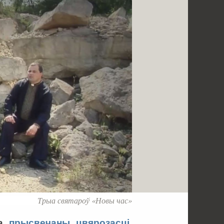
Трыа святароў «Новы час»
на
прысвечаны цвярозасці.