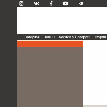
Галоўная
Навіны
Касцёл у Беларусі
Літургія