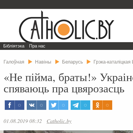
Бібліятэка
Пра нас
Галоўная
Навіны
Беларусь
Грэка-каталіцкая
«Не пійма, браты!» Украін
спяваюць пра цвярозасць
01.08.2019 08:32
Catholic.by