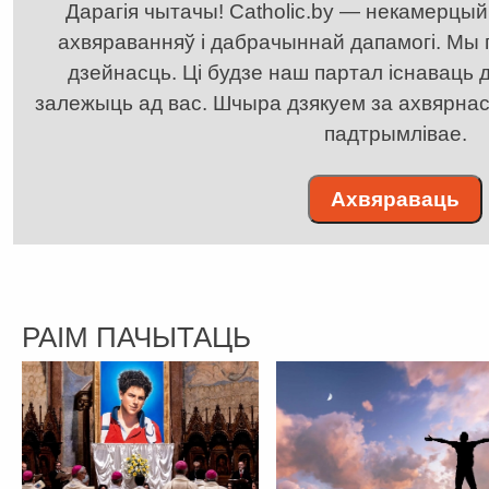
Дарагія чытачы! Catholic.by — некамерцыйн
ахвяраванняў і дабрачыннай дапамогі. Мы
дзейнасць. Ці будзе наш партал існаваць д
залежыць ад вас. Шчыра дзякуем за ахвярнасць
падтрымлівае.
Ахвяраваць
РАІМ ПАЧЫТАЦЬ