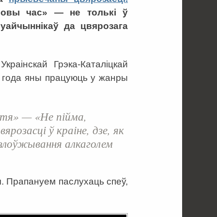
«Новы час» — не толькі ў
суайчыннікаў да цвярозага
раінскай Грэка-Каталіцкай
4 года яны працуюць у жанры
ття»
— «Не пійма,
ярозасці ў краіне, дзе, як
а злоўжывання алкаголем
ч. Прапануем паслухаць спеў,