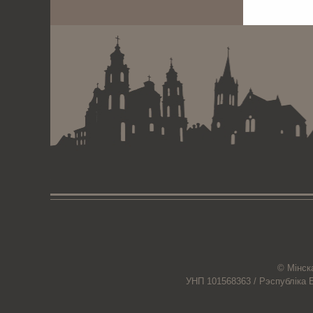
© Мiнск
УНП 101568363 /
Рэспубліка 