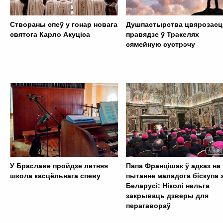
Cтвораны спеў у гонар новага
Душпастырства цвярозасц
святога Карло Акуціса
правядзе ў Тракелях
сямейную сустрэчу
У Браславе пройдзе летняя
Папа Францішак ў адказ на
школа касцёльнага спеву
пытанне маладога біскупа 
Беларусі: Ніколі нельга
закрываць дзверы для
перагавораў