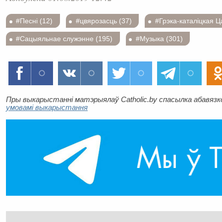
#Песні (12)
#цвярозасць (37)
#Грэка-каталіцкая Ц
#Сацыяльнае служэнне (195)
#Музыка (301)
Пры выкарыстанні матэрыялаў Catholic.by спасылка абавязков
умовамі выкарыстання