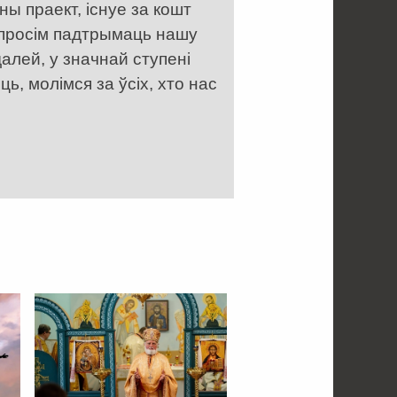
ы праект, існуе за кошт
 просім падтрымаць нашу
алей, у значнай ступені
, молімся за ўсіх, хто нас