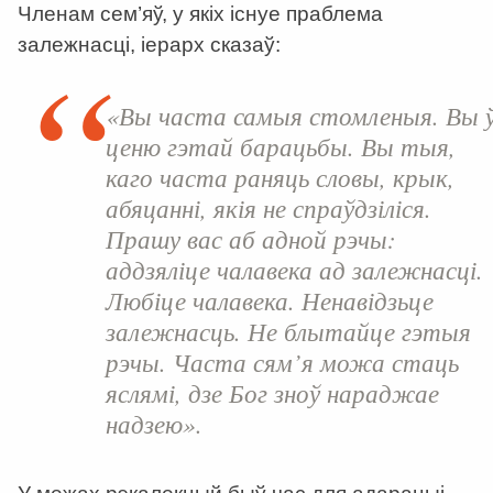
Членам сем’яў, у якіх існуе праблема
залежнасці, іерарх сказаў:
«Вы часта самыя стомленыя. Вы 
ценю гэтай барацьбы. Вы тыя,
каго часта раняць словы, крык,
абяцанні, якія не спраўдзіліся.
Прашу вас аб адной рэчы:
аддзяліце чалавека ад залежнасці.
Любіце чалавека. Ненавідзьце
залежнасць. Не блытайце гэтыя
рэчы. Часта сям’я можа стаць
яслямі, дзе Бог зноў нараджае
надзею».