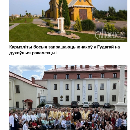
Кармэліты босыя запрашаюць юнакоў у Гудагай на
духоўныя рэкалекцыі