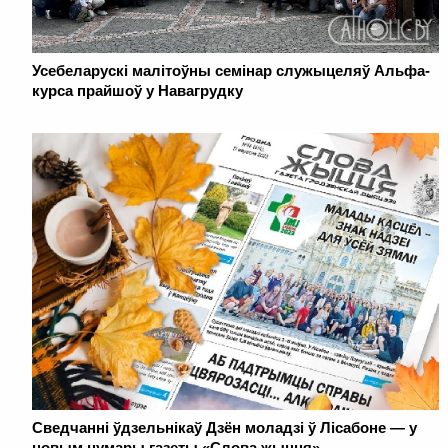
Усебеларускі малітоўны семінар служыцеляў Альфа-
курса прайшоў у Навагрудку
Сведчанні ўдзельнікаў Дзён моладзі ў Лісабоне — у
новым нумары газеты «Слова жыцця»