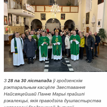
З
28 па 30 лістапада
ў гродзенскім
рэктаральным касцёле Звеставання
Найсвяцейшай Панне Марыі прайшлі
рэкалекцыі, якія праводзіла душпастырства