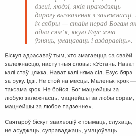
дзеці, людзі, якія праходзяць
дарогу вызвалення з залежнасці, 
іх сябры — стаім перад Богам я
адна сям’я, якую Езус хоча
ўзняць, умацаваць і аздаравіць».
Біскуп адрасаваў тым, хто змагаецца са сваёй
залежнасцю, наступныя словы: «Устань. Нават
калі стаў цяжка. Нават калі няма сіл. Езус бярэ
за руку. Ідзі. Не стой на месцы. Маленькі крок —
таксама крок. Не бойся. Бог мацнейшы за
любую залежнасць, мацнейшы за любы сорам,
мацнейшы за любое падзенне».
Святароў біскуп заахвоціў «прымаць, слухаць,
не асуджаць, суправаджаць, умацоўваць