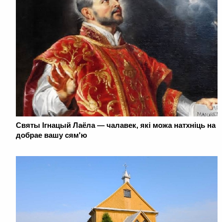
Святы Ігнацый Лаёла — чалавек, які можа натхніць на
добрае вашу сям'ю