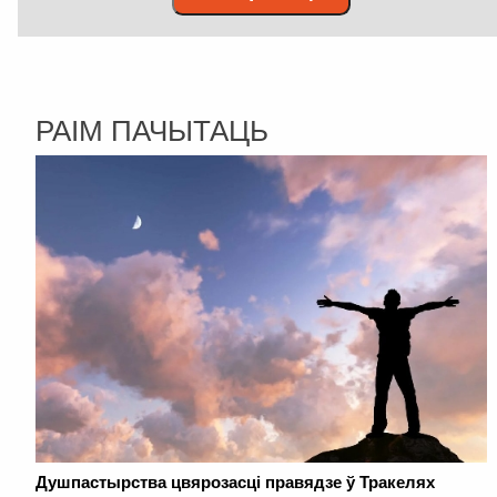
РАІМ ПАЧЫТАЦЬ
Душпастырства цвярозасці правядзе ў Тракелях