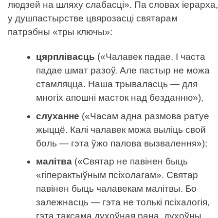
людзей на шляху слабасці». Па словах іерарха,
у душпастырстве цвярозасці святарам
патрэбны «тры ключы»:
цярплівасць
(«Чалавек падае. І часта
падае шмат разоў. Але пастыр не можа
стамляцца. Наша трываласць — для
многіх апошні масток над безданню»),
слуханне
(«Часам адна размова ратуе
жыццё. Калі чалавек можа выліць свой
боль — гэта ўжо палова вызвалення»);
малітва
(«Святар не павінен быць
«гіперактыўным псіхолагам». Святар
павінен быць чалавекам малітвы. Бо
залежнасць — гэта не толькі псіхалогія,
гэта таксама духоўная рана, духоўны