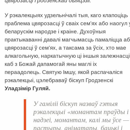
цвярозасці Гродзенскай дыяцэзіі.
У рэкалекцыях удзельнічалі тыя, каго клапоціць
праблема цвярозасці ў сваіх сем’ях або наогул 
беларускім народзе і краіне. Духоўныя
практыкаванні давалі магчымасць памаліцца аб
цвярозасці ў сем’ях, а таксама за ўсіх, хто мае
алкагольную, наркатычную ці іншыя залежнасці
каб з Божай дапамогай яны маглі іх
пераадолець. Святую Імшу, якой распачаліся
рэкалекцыі, цэлебраваў біскуп Гродзенскі
Уладзімір Гуляй.
У гаміліі біскуп назваў гэтыя
рэкалекцыі «момантам праўды і
надзеі, момантам, калі мы ўсе —
пастыры, аніматары, бацькі і