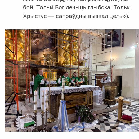
бой. Толькі Бог лечыць глыбока. Толькі
Хрыстус — сапраўдны вызваліцель»).