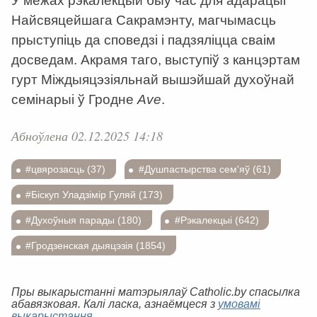
У межах рэкалекцый быў час для адарацыі
Найсвяцейшага Сакрамэнту, магчымасць
прыступіць да споведзі і падзяліцца сваім
досведам. Акрамя таго, выступіў з канцэртам
гурт Міждыяцэзіяльнай вышэйшай духоўнай
семінарыі ў Гродне
Ave
.
Абноўлена 02.12.2025 14:18
#цвярозасць (37)
#Душпастырства сем'яў (61)
#Біскуп Уладзімір Гуляй (173)
#Духоўныя парады (180)
#Рэкалекцыі (642)
#Гродзенская дыяцэзія (1854)
Пры выкарыстанні матэрыялаў Catholic.by спасылка
абавязковая. Калі ласка, азнаёмцеся з
умовамі
выкарыстання