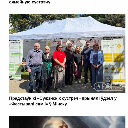
сямейную сустрэчу
Прадстаўнікі «Сужэнскіх сустрэч» прынялі ўдзел у
«Фестывалі сям’і» ў Мінску