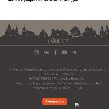
. . . . . . . . . . . . . . . . . . . . . . . . . . . . . . . . . . . . . . . . . . . . . . . . . . . . . . . . . . . . .
© Мiнска-Магiлёўская
архiдыяцэзiя
Рымска-каталіцкага
Касцёла
ў Рэспубліцы Беларусь /
УНП 101568363 /
Рэспубліка Беларусь,
г. Мінск, вул. Рэвалюцыйная, 1а /
e-mail:
info@catholic.by
/
працоўныя гадзіны: 10.00 – 18.00
Ахвяраваць