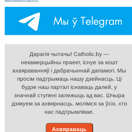
Дарагія чытачы! Catholic.by —
некамерцыйны праект, існуе за кошт
ахвяраванняў і дабрачыннай дапамогі. Мы
просім падтрымаць нашу дзейнасць. Ці
будзе наш партал існаваць далей, у
значнай ступені залежыць ад вас. Шчыра
дзякуем за ахвярнасць, молімся за ўсіх, хто
нас падтрымлівае.
Ахвяраваць