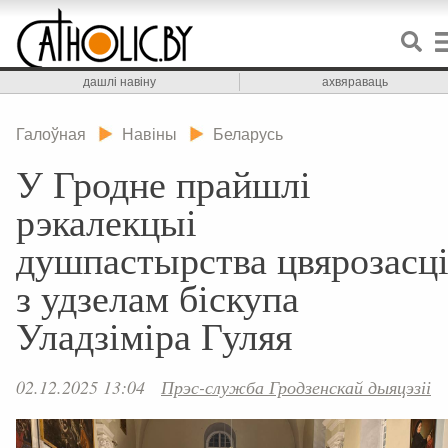
дашлі навіну
ахвяраваць
Галоўная
Навіны
Беларусь
У Гродне прайшлі
рэкалекцыі
душпастырства цвярозасц
з удзелам біскупа
Уладзіміра Гуляя
02.12.2025 13:04
Прэс-служба Гродзенскай дыяцэзіі