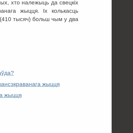
тых, хто належыць да свецкіх
ванага жыцця. Іх колькасць
(410 тысяч) больш чым у два
аўда?
 кансэкраванага жыцця
га жыцця