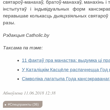
святароў-манахаў, братоў-манахаў, манахінь і 
інстытутаў і індывідуальных форм кансэкра
перавышае колькасць дыяцэзіяльных святароў 
разы.
Рэдакцыя Catholic.by
Таксама па тэме:
11 фактаў пра манаства: выдумка ці пр
У Каталіцкім Касцёле распачнецца Год
Сімволіка лагатыпа Года кансэкравана
Абноўлена 11.06.2018 12:38
#Спецпраекты (36)