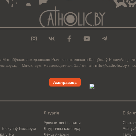
а-Магiлёўская
архiдыяцэзiя
Рымска-каталіцкага
Касцёла
ў Рэспубліцы Бе
Беларусь,
г. Мінск, вул. Рэвалюцыйная, 1а /
e-mail:
info@catholic.by
/
пр
Ахвяраваць
Літургія
Біблія
Урачыстасці і святы
Святое
 Біскупаў Беларусі
Літургічны каляндар
Афіцы
ра ў РБ
Лекцыянарый
Гаміліі