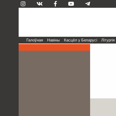
Галоўная
Навіны
Касцёл у Беларусі
Літургія