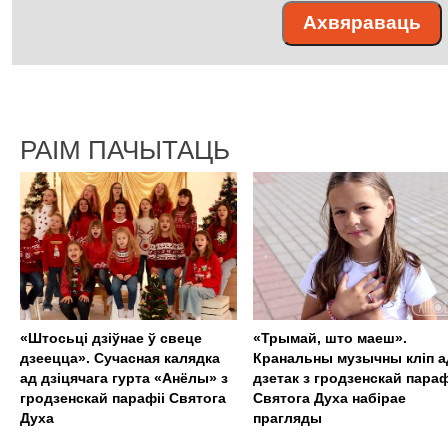
Ахвяраваць
РАІМ ПАЧЫТАЦЬ
«Штосьці дзіўнае ў свеце
«Трымай, што маеш».
дзеецца». Сучасная калядка
Кранальны музычны кліп а
ад дзіцячага гурта «Анёлы» з
дзетак з гродзенскай параф
гродзенскай парафіі Святога
Святога Духа набірае
Духа
прагляды