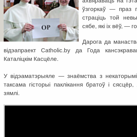
ахвяраваць на гэта
ўзгоркаў — праз г
страціць той нев
сябе, які іх вёў, — г
Дарога да манаст
відэапраект Catholic.by да Года кансэкрав
Каталіцкім Касцёле.
У відэаматэрыяле — знаёмства з некаторымі 
таксама гісторыі паклікання братоў і сясцёр,
зямлі.