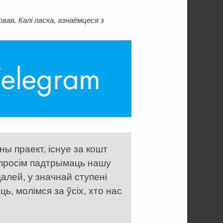
ая. Калі ласка, азнаёмцеся з
ы праект, існуе за кошт
 просім падтрымаць нашу
алей, у значнай ступені
, молімся за ўсіх, хто нас