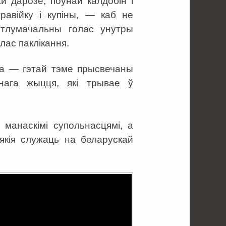
й дарозе, поўнай калдобін і
равійку і купіны, — каб не
ытлумачальны голас унутры
олас паклікання.
ва — гэтай тэме прысвечаны
анага жыцця, які трывае ў
манаскімі супольнасцямі, а
 якія служаць на беларускай