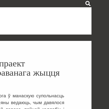
праект
краванага жыцця
рога ў манаскую супольнасць
і яны ведаюць, чым давялося