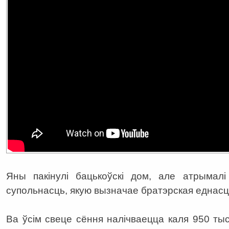
Яны пакінулі бацькоўскі дом, але атрыма
супольнасць, якую вызначае братэрская еднасц
Ва ўсім свеце сёння налічваецца каля 950 т