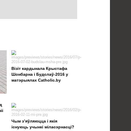
Візіт кардынала Крыстафа
Шонбарна і Будслаў-2016 у
матэрыялах Catholic.by
д
іі
Чым з’яўляюцца і якія
існуюць учынкі міласэрнасці?