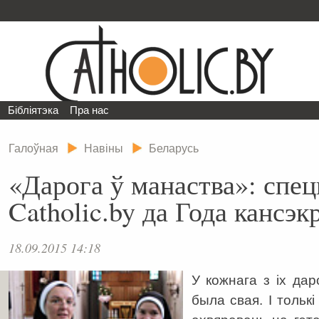
Бібліятэка
Пра нас
Галоўная
Навіны
Беларусь
«Дарога ў манаства»: спец
Catholic.by да Года кансэ
18.09.2015 14:18
У кожнага з іх да
была свая. І тольк