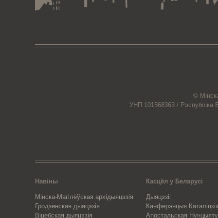
© Мiнск
УНП 101568363 /
Рэспубліка 
Навіны
Касцёл у Беларусі
Мінска-Магілёўская архідыяцэзія
Дыяцэзіі
Гродзенская дыяцэзія
Канферэнцыя Каталіцкіх
Віцебская дыяцэзія
Апостальская Нунцыяту