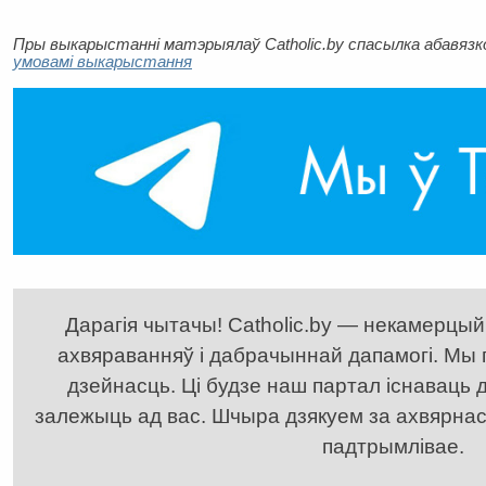
Пры выкарыстанні матэрыялаў Catholic.by спасылка абавязков
умовамі выкарыстання
Дарагія чытачы! Catholic.by — некамерцыйн
ахвяраванняў і дабрачыннай дапамогі. Мы
дзейнасць. Ці будзе наш партал існаваць д
залежыць ад вас. Шчыра дзякуем за ахвярнасць
падтрымлівае.