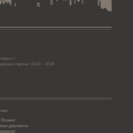
ларусь /
ацоўныя гадзіны: 10.00 – 18.00
тэка
 Пісанне
йныя дакументы
 іерархаў