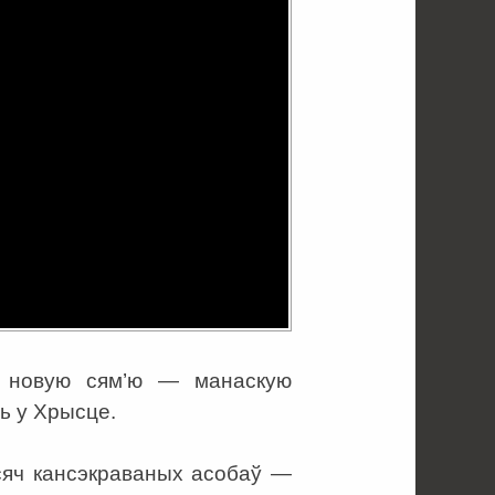
лі новую сям’ю — манаскую
ь у Хрысце.
ысяч кансэкраваных асобаў —