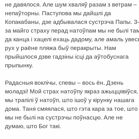
не давялося. Але шум хваляў разам з ветрам –
непаўторны. Паступова мы дайшлі да
Копакабаны, дзе адбывалася сустрэча Папы. З-
за майго страху перад натоўпам мы не былі та
да канца і хацелі ехаць дадому, але амаль увес
рух у раёне пляжа быў перакрыты. Нам
прыйшлося дзве гадзіны ісці да аўтобуснага
прыпынку.
Радасныя воклічы, спевы – вось ён, Дзень
моладзі! Мой страх натоўпу якраз ажыццявіўся,
мы трапілі ў натоўп, што ішоў у кірунку нашага
дома. Таня смяялася, што гэта кара за тое, што
мы не былі на сустрэчы поўнасцю. Але не
думаю, што Бог такі.