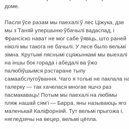
доме.
Пасля ўсе разам мы паехалі ў лес Ціжука, дзе
мы з Таняй упершыню ўбачылі вадаспад, і
Франсіско нават не мог сабе ўявіць, што раней
ніколі мы такога не бачылі. У лесе было вельмі
зімна. Крутымі ляснымі сцяжынкамі мы выехалі
на іншы бок горада і абедалі ва ўжо
палюбіўшымся рэстаране тыпу
самаабслугоўвання. Чаго я толькі не паклала н
талерку — так хачелася многае яшчэ раз
пасмакаваць! Потым мы паехалі на любімы
пляж нашай сям’і — Барра, яны называюць яго
маленькай Каліфорніяй. Тут вельмі прыгожа і,
нягледзячы на вецер, вельмі цёпла.