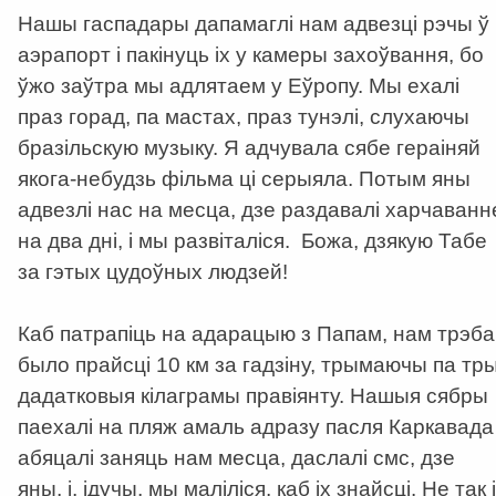
Нашы гаспадары дапамаглі нам адвезці рэчы ў
аэрапорт і пакінуць іх у камеры захоўвання, бо
ўжо заўтра мы адлятаем у Еўропу. Мы ехалі
праз горад, па мастах, праз тунэлі, слухаючы
бразільскую музыку. Я адчувала сябе гераіняй
якога-небудзь фільма ці серыяла. Потым яны
адвезлі нас на месца, дзе раздавалі харчаванн
на два дні, і мы развіталіся. Божа, дзякую Табе
за гэтых цудоўных людзей!
Каб патрапіць на адарацыю з Папам, нам трэба
было прайсці 10 км за гадзіну, трымаючы па тр
дадатковыя кілаграмы правіянту. Нашыя сябры
паехалі на пляж амаль адразу пасля Каркавада 
абяцалі заняць нам месца, даслалі смс, дзе
яны, і, ідучы, мы маліліся, каб іх знайсці. Не так і