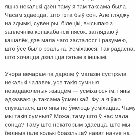
яшчэ некалькі дзён таму я там таксама была.
Часам здаецца, што гэта быў сон. Але гляджу
на здымкі, сувеніры, білецікі, высыпаю з
заплечніка копакабанскі пясок, заглядаю ў
кашалёк, дзе мала чаго засталося і разумею,
што ўсё было рэальна. Усміхаюся. Так радасна,
што хочацца дзяліцца гэтым з іншымі.
Учора вечарам па дарозе ў магазін сустрэла
некалькі чалавек, усе такія сумныя і
незадаволеныя жыццём — усміхаюся ім, і яны
адказваюць таксама ўсмешкай. Фу, а я ўжо
спужалася, што яны не ўмеюць усміхацца. Чам
мы такія сумныя? Можа, таму што ў нас мала
сонца? Таму што некаторым здаецца, што мы
бедныя (але колькі бразільцаў нават начуе на