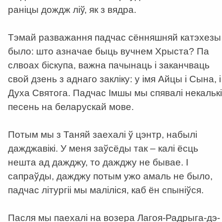
раніцы дождж ліў, як з вядра.
Тэмай разважання падчас сённяшняй катэхезы
было: што азначае быць вучнем Хрыста? Па
слвоах біскупа, важна пачынаць і заканчваць
свой дзень з аднаго закліку: у імя Айцы і Сына, і
Духа Святога. Падчас Імшы мы спявалі некалькі
песень на беларускай мове.
Потым мы з Таняй заехалі ў цэнтр, набылі
дажджавікі. У меня заўсёды так – калі ёсць
нешта ад дажджу, то дажджу не бывае. І
сапраўды, дажджу потым ужо амаль не было,
падчас літургіі мы маліліся, каб ён спыніўся.
Пасля мы паехалі на возера Лагоя-Радрыга-дэ-