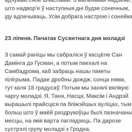
што надвор’е ў наступныя дні будзе сонечным,
іду адпачываць. Усім добрага настрою і сонейка
a
23 ліпеня. Пачатак Сусветнага дня моладзі
З самай раніцы мы сабраліся ў касцёле Сан
Дамінга дэ Гусман, а потым паехалі на
Самбадрома, каб забраць нашы пакеты
пілігрыма. Падае дробны дождж, сонца няма,
тут каля 18 градусаў. Потым мы занялі вялікую
чаргу моладзі. Я, Таня, Насця, Максім і Андрэй
вырашылі прайсціся па бліжэйшых вуліцах, тым
больш што ў маёй раздрукоўцы былі пазначан
месцы, на якія варта паглядзець. Па дарозе
сустрэлі групу моладзі з Гродна.