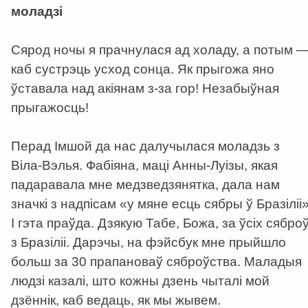
моладзі
Сярод ночы я прачнулася ад холаду, а потым 
каб сустрэць усход сонца. Як прыгожа яно
ўставала над акіянам з-за гор! Незабыўная
прыгажосць!
Перад Імшой да нас далучылася моладзь з
Віла-Вэлья. Фабіяна, маці Анны-Луізы, якая
падаравала мне медзведзянятка, дала нам
значкі з надпісам «у мяне есць сябры ў Бразіліі»
І гэта праўда. Дзякую Табе, Божа, за ўсіх сябро
з Бразіліі. Дарэчы, на фэйсбук мне прыйшло
больш за 30 прапановаў сяброўства. Маладыя
людзі казалі, што кожны дзень чыталі мой
дзённік, каб ведаць, як мы жывем.