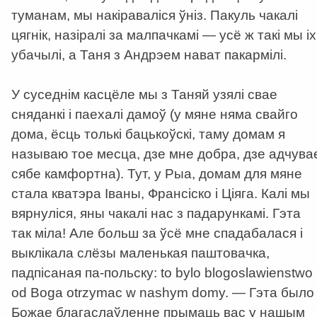
туманам, мы накіраваліся ўніз. Пакуль чакалі
цягнік, назіралі за малпачкамі — усё ж такі мы іх
убачылі, а Таня з Андрэем нават пакармілі.
У суседнім касцёле мы з Таняй узялі свае
сняданкі і паехалі дамоў (у мяне няма свайго
дома, ёсць толькі бацькоўскі, таму домам я
называю тое месца, дзе мне добра, дзе адчува
сябе камфортна). Тут, у Рыа, домам для мяне
стала кватэра Іваны, Франсіско і Ціяга. Калі мы
вярнуліся, яны чакалі нас з падарункамі. Гэта
так міла! Але больш за ўсё мне спадабалася і
выклікала слёзы маленькая паштовачка,
падпісаная па-польску: to bylo blogoslawienstwo
od Boga otrzymac w nashym domy. — Гэта было
Божае благаслаўленне прымаць вас у нашым