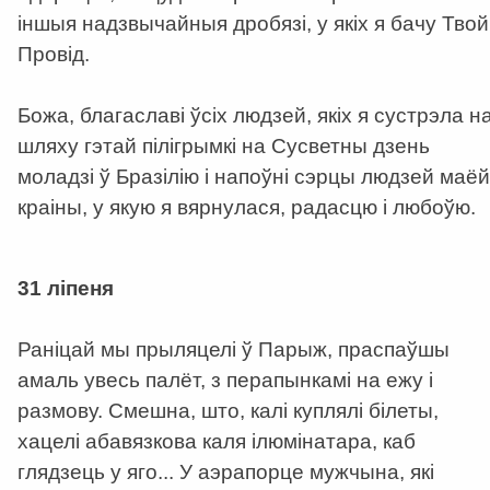
іншыя надзвычайныя дробязі, у якіх я бачу Твой
Провід.
Божа, благаславі ўсіх людзей, якіх я сустрэла н
шляху гэтай пілігрымкі на Сусветны дзень
моладзі ў Бразілію і напоўні сэрцы людзей маёй
краіны, у якую я вярнулася, радасцю і любоўю.
a
31 ліпеня
Раніцай мы прыляцелі ў Парыж, праспаўшы
амаль увесь палёт, з перапынкамі на ежу і
размову. Смешна, што, калі куплялі білеты,
хацелі абавязкова каля ілюмінатара, каб
глядзець у яго... У аэрапорце мужчына, які