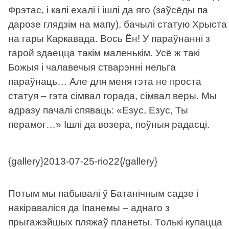
Фрэтас, і калі ехалі і ішлі да яго (заўсёды па
дарозе глядзім на мапу), бачылі статую Хрыста
на гары Каркавада. Вось Ён! У параўнанні з
гарой здаецца такім маленькім. Усё ж такі
Божыя і чалавечыя стварэнні нельга
параўнаць… Але для меня гэта не проста
статуя – гэта сімвал горада, сімвал веры. Мы
адразу пачалі спяваць: «Езус, Езус, Ты
перамог…» Ішлі да возера, поўныя радасці.
{gallery}2013-07-25-rio22{/gallery}
Потым мы пабывалі ў Батанічным садзе і
накіраваліся да Іпанемы – аднаго з
прыгажэйшых пляжаў планеты. Толькі купацца