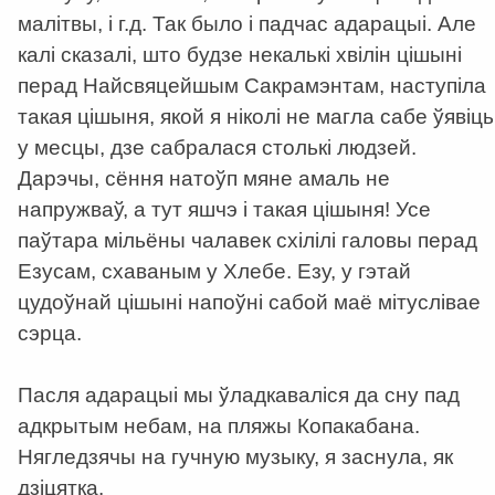
малітвы, і г.д. Так было і падчас адарацыі. Але
калі сказалі, што будзе некалькі хвілін цішыні
перад Найсвяцейшым Сакрамэнтам, наступіла
такая цішыня, якой я ніколі не магла сабе ўявіць
у месцы, дзе сабралася столькі людзей.
Дарэчы, сёння натоўп мяне амаль не
напружваў, а тут яшчэ і такая цішыня! Усе
паўтара мільёны чалавек схілілі галовы перад
Езусам, схаваным у Хлебе. Езу, у гэтай
цудоўнай цішыні напоўні сабой маё мітуслівае
сэрца.
Пасля адарацыі мы ўладкаваліся да сну пад
адкрытым небам, на пляжы Копакабана.
Нягледзячы на гучную музыку, я заснула, як
дзіцятка.