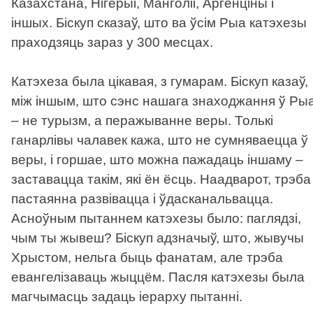
Казахстана, Нігерыі, Манголіі, Аргенціны і
іншых. Біскуп сказаў, што ва ўсім Рыа катэхезы
праходзяць зараз у 300 месцах.
Катэхеза была цікавая, з гумарам. Біскуп казаў,
між іншым, што сэнс нашага знаходжання ў Ры
– не турызм, а перажыванне веры. Толькі
ганарлівы чалавек кажа, што не сумняваецца ў
веры, і горшае, што можна пажадаць іншаму –
заставацца такім, які ён ёсць. Наадварот, трэба
пастаянна развівацца і ўдасканальвацца.
Асноўным пытаннем катэхезы было: паглядзі,
чым ты жывеш? Біскуп адзначыў, што, жывучы
Хрыстом, нельга быць фанатам, але трэба
евангелізаваць жыццём. Пасля катэхезы была
магчымасць задаць іерарху пытанні.