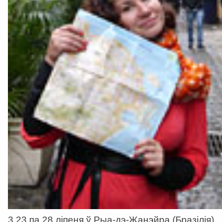
3 23 па 28 ліпеня ў Рыа-дэ-Жанэйра (Бразілія)