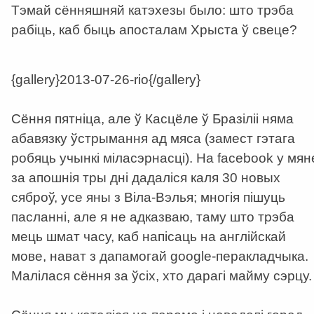
Тэмай сённяшняй катэхезы было: што трэба
рабіць, каб быць апосталам Хрыста ў свеце?
{gallery}2013-07-26-rio{/gallery}
Сёння пятніца, але ў Касцёле ў Бразіліі няма
абавязку ўстрымання ад мяса (замест гэтага
робяць учынкі міласэрнасці). На facebook у мян
за апошнія тры дні дадаліся каля 30 новых
сяброў, усе яны з Віла-Вэлья; многія пішуць
пасланні, але я не адказваю, таму што трэба
мець шмат часу, каб напісаць на англійскай
мове, нават з дапамогай google-перакладчыка.
Малілася сёння за ўсіх, хто дарагі майму сэрцу.