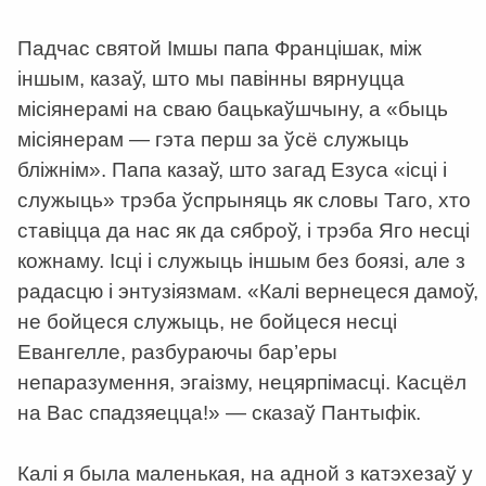
Падчас святой Імшы папа Францішак, між
іншым, казаў, што мы павінны вярнуцца
місіянерамі на сваю бацькаўшчыну, а «быць
місіянерам — гэта перш за ўсё служыць
бліжнім». Папа казаў, што загад Езуса «ісці і
служыць» трэба ўспрыняць як словы Таго, хто
ставіцца да нас як да сяброў, і трэба Яго несці
кожнаму. Ісці і служыць іншым без боязі, але з
радасцю і энтузіязмам. «Калі вернецеся дамоў,
не бойцеся служыць, не бойцеся несці
Евангелле, разбураючы бар’еры
непаразумення, эгаізму, нецярпімасці. Касцёл
на Вас спадзяецца!» — сказаў Пантыфік.
Калі я была маленькая, на адной з катэхезаў у