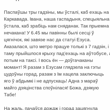
Паспаўшы тры гадзіны, мы ўсталі, каб ехаць на
Каркавада. Івана, наша гаспадыня, спецыяльна
ўстала, каб зрабіць нам сняданак. Так прыемна 
нечакана! У 6.45 мы павінны былі сесці ў
цягнічок, які завязе нас да статуі Езуса.
Аказалася, што метро працуе толькі з 7 гадзін, і
таму прыйшлося крыху пад’ехаць на аўтобусе, 
потым на таксі. І вось ён — доўгачаканы
момант! Я разам з Езусам глядзела на гэты
цудоўны горад, разам з Ім хацела заключыць
яго ў абдымкі і не адпускаць! Адна з мараў
майго дзяцінства споўнілася! Божа, дзякую
Табе!
На жаль, пачаўся дождж і горад зацягнула