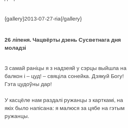
{gallery}2013-07-27-ria{/gallery}
a
26 ліпеня. Чацвёрты дзень Сусветнага дня
моладзі
З самай раніцы я з надзеяй у сэрцы выйшла на
балкон і – цуд! – свяціла сонейка. Дзякуй Богу!
Гэта цудоўны дар!
У касцёле нам раздалі ружанцы з карткамі, на
якіх было напісана: я малюся за цябе на гэтым
ружанцы.