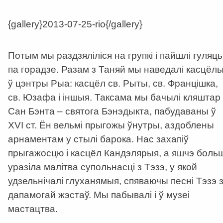
{gallery}2013-07-25-rio{/gallery}
Потым мы раздзяліліся на групкі і пайшлі гуляць
па горадзе. Разам з Таняй мы наведалі касцёл
ў цэнтры Рыа: касцёл св. Рыты, св. Францішка,
св. Юзафа і іншыя. Таксама мы бачылі кляштар
Сан Бэнта – святога Бэнэдыкта, пабудаваны ў
XVI ст. Ён вельмі прыгожы ўнутры, аздоблены
арнаментам у стылі барока. Нас захапіў
прыгажосцю і касцёл Кандэлярыя, а яшчэ боль
уразіла малітва супольнасці з Тэзэ, у якой
удзельнічалі глуханямыя, спяваючы песні Тэзэ 
дапамогай жэстаў. Мы пабывалі і ў музеі
мастацтва.