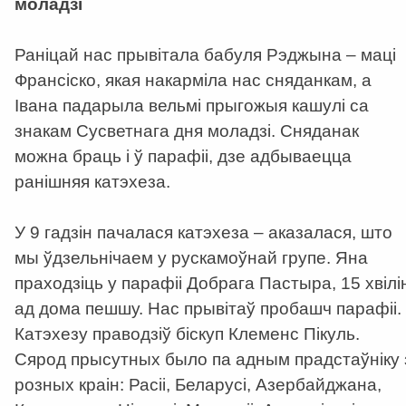
моладзі
Раніцай нас прывітала бабуля Рэджына – маці
Франсіско, якая накарміла нас сняданкам, а
Івана падарыла вельмі прыгожыя кашулі са
знакам Сусветнага дня моладзі. Сняданак
можна браць і ў парафіі, дзе адбываецца
ранішняя катэхеза.
У 9 гадзін пачалася катэхеза – аказалася, што
мы ўдзельнічаем у рускамоўнай групе. Яна
праходзіць у парафіі Добрага Пастыра, 15 хвілі
ад дома пешшу. Нас прывітаў пробашч парафіі.
Катэхезу праводзіў біскуп Клеменс Пікуль.
Сярод прысутных было па адным прадстаўніку 
розных краін: Расіі, Беларусі, Азербайджана,