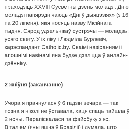
праходзіць XXVIII Сусветны дзень моладзі. Дню
моладзі папярэднічаюць «Дні ў дыяцэзіях» (з 16
па 20 ліпеня), якія носяць назву Місійнага
тыдня.
Сярод удзельнікаў сустрэчы — моладзь 
усяго свету. У іх ліку і Людміла Бурлевіч,
карэспандэнт Catholic.by. Сваімі назіраннямі і
апошнімі навінамі яна будзе дзяліцца ў анлайн-
дзённіку.
a
2 жніўня (заканчэнне)
Учора я прачнулася ў 6 гадзін вечара — так
позна я ніколі не ўставала, хаця спаць пайшла 
2 ночы. Перапісвалася па фэйсбуку з кс.
Віталіем (яны яшчэ ў Бразіліі) і думала, што