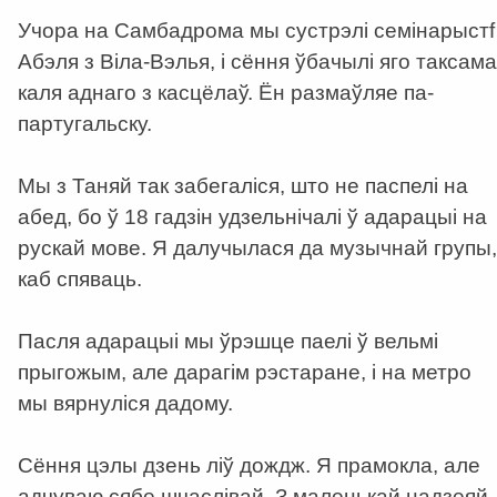
Учора на Самбадромa мы сустрэлі семінарыстf
Абэля з Віла-Вэлья, і сёння ўбачылі яго таксама
каля аднаго з касцёлаў. Ён размаўляе па-
партугальску.
Мы з Таняй так забегаліся, што не паспелі на
абед, бо ў 18 гадзін удзельнічалі ў адарацыі на
рускай мове. Я далучылася да музычнай групы,
каб спяваць.
Пасля адарацыі мы ўрэшце паелі ў вельмі
прыгожым, але дарагім рэстаране, і на метро
мы вярнуліся дадому.
Сёння цэлы дзень ліў дождж. Я прамокла, але
адчуваю сябе шчаслівай. З маленькай надзеяй,