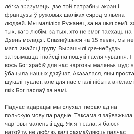
лёгка зразумець, дзе той патрэбны экран і
французы ў ружовых шаліках сярод мільёна
людзей. Мы маліліся Ружанец за нашыя сем’і, з
тых, каго любім, за тых, хто не змог паехаць на
Дзень моладзі. Спазніўшыся на 15 хвілін, мы не
маглі знайсці групу. Вырашылі дзе-небудзь
затрымацца і пайсці на пошукі пасля чування. І
вось Бог зрабіў для нас чарговы маленькі цуд: я
ўбачыла нашых дзяўчат. Аказалася, яны прост
шукалі туалет, але для нас сталі нібыта анёламі
якіх Бог паслаў за намі.
Падчас адарацыі мы слухалі пераклад на
польскую мову па радыё. Таксама я заўважыла
чарговы маленькі цуд. Як я пісала, я баюся
натоўпу, не люблю, калі размаўляюць падчас