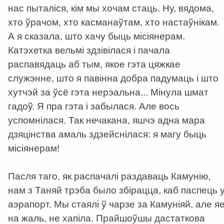
нас пыталіся, кім мы хочам стаць. Ну, вядома,
хто ўрачом, хто касманаўтам, хто настаўнікам.
А я сказала, што хачу быць місіянерам.
Катэхетка вельмі здзівілася і пачала
распавядаць аб тым, якое гэта цяжкае
служэнне, што я павінна добра падумаць і што
хутчэй за ўсё гэта нерэальна... Мінула шмат
гадоў. Я пра гэта і забылася. Але вось
успомнілася. Так нечакана, яшчэ адна мара
дзяцінства амаль здзейснілася: я магу быць
місіянерам!
Пасля таго, як распачалі раздаваць Камунію,
нам з Таняй трэба было збірацца, каб паспець 
аэрапорт. Мы стаялі ў чарзе за Камуніяй, але яе
на жаль, не хапіла. Прайшоўшы дастаткова