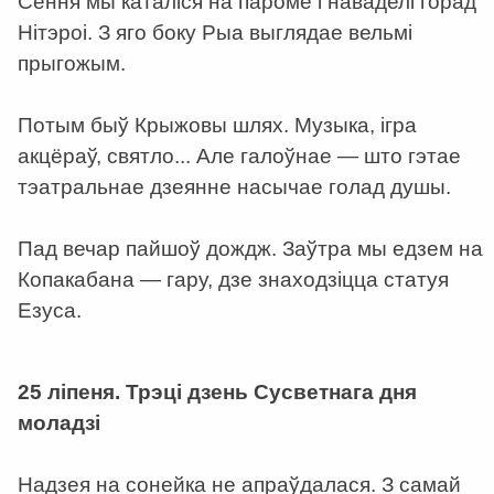
Сёння мы каталіся на пароме і наваделі горад
Нітэроі. З яго боку Рыа выглядае вельмі
прыгожым.
Потым быў Крыжовы шлях. Музыка, ігра
акцёраў, святло... Але галоўнае — што гэтае
тэатральнае дзеянне насычае голад душы.
Пад вечар пайшоў дождж. Заўтра мы едзем на
Копакабана — гару, дзе знаходзіцца статуя
Езуса.
a
25 ліпеня. Трэці дзень Сусветнага дня
моладзі
Надзея на сонейка не апраўдалася. З самай