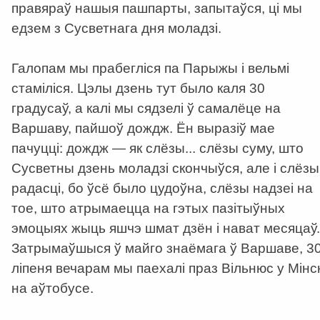
правяраў нашыя пашпарты, запытаўся, ці мы
едзем з Сусветнага дня моладзі.
Галопам мы прабегліся па Парыжы і вельмі
стаміліся. Цэлы дзень тут было каля 30
градусаў, а калі мы сядзелі ў самалёце на
Варшаву, пайшоў дождж. Ён выразіў мае
пачуцці: дождж — як слёзы... слёзы суму, што
Сусветны дзень моладзі скончыўся, але і слёзы
радасці, бо ўсё было цудоўна, слёзы надзеі на
тое, што атрымаецца на гэтых пазітыўных
эмоцыях жыць яшчэ шмат дзён і нават месяцаў.
Затрымаўшыся ў майго знаёмага ў Варшаве, 3
ліпеня вечарам мы паехалі праз Вільнюс у Мінс
на аўтобусе.