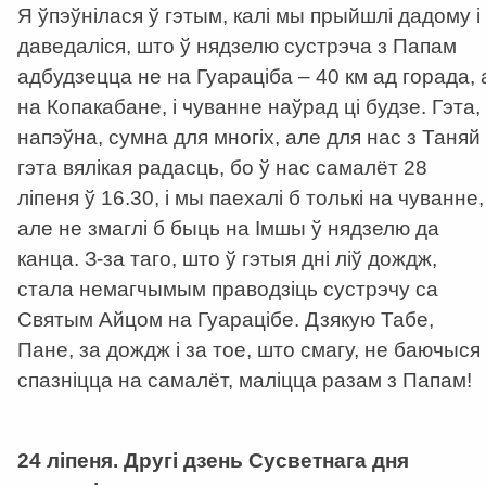
Я ўпэўнілася ў гэтым, калі мы прыйшлі дадому і
даведаліся, што ў нядзелю сустрэча з Папам
адбудзецца не на Гуараціба – 40 км ад горада, 
на Копакабане, і чуванне наўрад ці будзе. Гэта,
напэўна, сумна для многіх, але для нас з Таняй
гэта вялікая радасць, бо ў нас самалёт 28
ліпеня ў 16.30, і мы паехалі б толькі на чуванне,
але не змаглі б быць на Імшы ў нядзелю да
канца. З-за таго, што ў гэтыя дні ліў дождж,
стала немагчымым праводзіць сустрэчу са
Святым Айцом на Гуарацібе. Дзякую Табе,
Пане, за дождж і за тое, што смагу, не баючыся
спазніцца на самалёт, маліцца разам з Папам!
a
24 ліпеня. Другі дзень Сусветнага дня