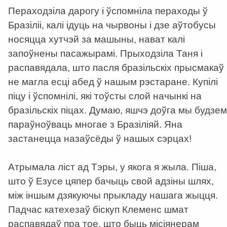
Пераходзіла дарогу і ўспомніла пераходы ў
Бразіліі, калі ідуць на чырвоны і дзе аўтобусы
носяцца хутчэй за машыны, нават калі
запоўнены пасажырамі. Прыходзіла Таня і
распавядала, што пасля бразільскіх прысмакаў
не магла есці абед ў нашым рэстаране. Купілі
піцу і ўспомнілі, які тоўсты слой начынкі на
бразільскіх піцах. Думаю, яшчэ доўга мы будзем
параўноўваць многае з Бразіліяй. Яна
застанецца назаўсёды ў нашых сэрцах!
Атрымала ліст ад Тэры, у якога я жыла. Піша,
што ў Езусе цяпер бачыць свой адзіны шлях,
між іншым дзякуючы прыкладу нашага жыцця.
Падчас катехезаў біскуп Клеменс шмат
распавядаў пра тое, што быць місіянерам