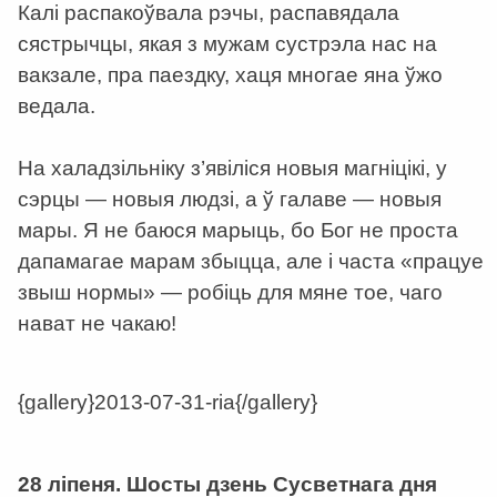
Калі распакоўвала рэчы, распавядала
сястрычцы, якая з мужам сустрэла нас на
вакзале, пра паездку, хаця многае яна ўжо
ведала.
На халадзільніку з’явіліся новыя магніцікі, у
сэрцы — новыя людзі, а ў галаве — новыя
мары. Я не баюся марыць, бо Бог не проста
дапамагае марам збыцца, але і часта «працуе
звыш нормы» — робіць для мяне тое, чаго
нават не чакаю!
{gallery}2013-07-31-ria{/gallery}
a
28 ліпеня. Шосты дзень Сусветнага дня