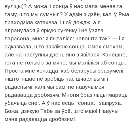
вуліцы)? А можа, і сонца ў нас мала менавіта
таму, што мы сумныя? У адзін з дзён, калі ў Ры
праходзіла катэхеза, ішоў дождж, а я
апранулася ў яркую сукенку і не ўзяла
парасона, многія пыталіся: навошта так? — і я
адказвала, што заклікаю сонца. Смех смехам,
але на наступны дзень яно з’явілася. Канешне,
гэта не толькі з-за мяне, мы маліліся аб сонцы.
Проста мне хочацца, каб беларусы зразумелі:
нішто іншае не зробіць нас шчаслівымі і
радаснымі, калі мы самі не навучымся
радавацца дробязям. Многія бразільцы мараць
убачыць снег. А ў нас ёсць і сонца, і завіруха.
Божа, дзякую Табе за ўсё, што маю! Навучы
мяне радавацца дробязям!