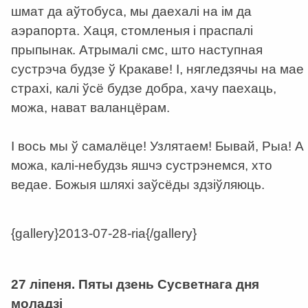
шмат да аўтобуса, мы даехалі на ім да
аэрапорта. Хаця, стомленыя і праспалі
прыпынак. Атрымалі смс, што наступная
сустрэча будзе ў Кракаве! І, нягледзячы на мае
страхі, калі ўсё будзе добра, хачу паехаць,
можа, нават валанцёрам.
І вось мы ў самалёце! Узлятаем! Бывай, Рыа! А
можа, калі-небудзь яшчэ сустрэнемся, хто
ведае. Божыя шляхі заўсёды здзіўляюць.
{gallery}2013-07-28-ria{/gallery}
a
27 ліпеня. Пяты дзень Сусветнага дня
моладзі