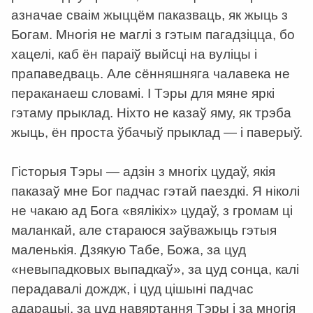
азначае сваім жыццём паказваць, як жыць з
Богам. Многія не маглі з гэтым пагадзіцца, бо
хацелі, каб ён параіў выйсці на вуліцы і
прапаведваць. Але сённяшняга чалавека не
пераканаеш словамі. І Тэры для мяне яркі
гэтаму прыклад. Ніхто не казаў яму, як трэба
жыць, ён проста ўбачыў прыклад — і паверыў.
Гісторыя Тэры — адзін з многіх цудаў, якія
паказаў мне Бог падчас гэтай паездкі. Я ніколі
не чакаю ад Бога «вялікіх» цудаў, з громам ці
маланкай, але стараюся заўважыць гэтыя
маленькія. Дзякую Табе, Божа, за цуд
«невыпадковых выпадкаў», за цуд сонца, калі
перадавалі дождж, і цуд цішыні падчас
адарацыі, за цуд навяртання Тэры і за многія