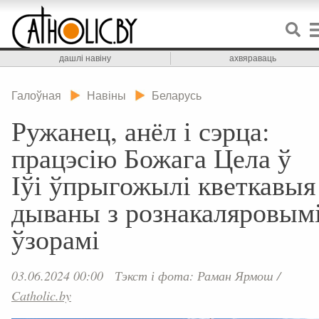
дашлі навіну
ахвяраваць
Галоўная
Навіны
Беларусь
Ружанец, анёл і сэрца:
працэсію Божага Цела ў
Іўі ўпрыгожылі кветкавыя
дываны з рознакаляровым
ўзорамі
03.06.2024 00:00
Тэкст і фота: Раман Ярмош
/
Catholic.by