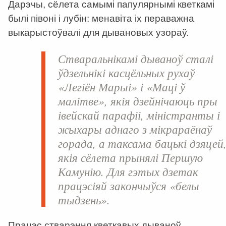
Дарэчы, сёлета самымі папулярнымі кветкамі
былі півоні і лубін: менавіта іх пераважна
выкарыстоўвалі для дывановых узораў.
Стваральнікамі дываноў сталі
ўдзельнікі касцёльных рухаў
«Легіён Марыі» і «Маці ў
малітве», якія дзейнічаюць пры
івейскай парафіі, міністранты і
жыхары аднаго з мікрараёнаў
горада, а таксама бацькі дзяцей
якія сёлета прынялі Першую
Камунію. Для гэтых дзетак
працэсіяй закончыўся «белы
тыдзень».
Працэс стварэння кветкавых дываноў