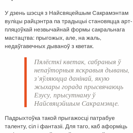
У дзень шэсця з Найсвяцейшым Сакрамэнтам
вуліцы райцэнтра па традыцыі становяцца арт-
пляцоўкай незвычайнай формы сакральнага
мастацтва: прыгожых, але, на жаль,
недаўгавечных дываноў з кветак.
Пялёсткі кветак, сабраныя ў
непаўторныя яскравыя дываны,
з’яўляюцца данінай, якую
жыхары горада прысвячаюць
Езусу, прысутнаму ў
Найсвяцэйшым Сакрамэнце.
Падрыхтоўка такой прыгажосці патрабуе
таленту, сіл і фантазіі. Для таго, каб аформіць