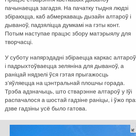
пачынаецца загадзя. На пачатку тыдня людзі
збіраюцца, каб абмеркаваць дызайн алтароў і
дываноў, падзяліцца думкамі на гэты конт.
Потым наступае працэс збору матэрыялу для
творчасці.
У суботу напярэдадні збіраецца каркас алтароў
і падрыхтоўваецца зеляніна для дываноў, а
раніцай нядзелі ўся гэтая прыгажосць
з’яўляецца на цэнтральнай плошчы горада.
Трэба адзначыць, што стварэнне алтароў у Іўі
распачалося а шостай гадзіне раніцы, і ўжо пра
дзве гадзіны усё было гатова.