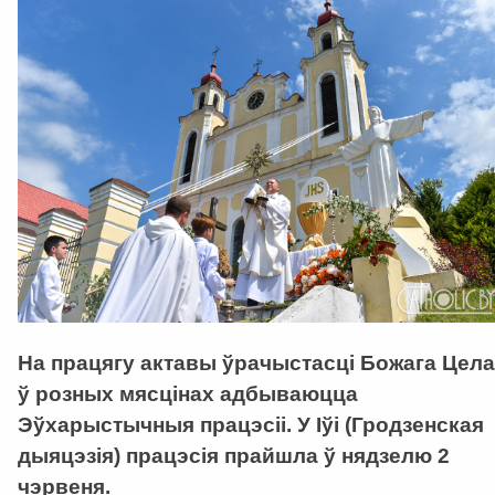
На працягу актавы ўрачыстасці Божага Цела
ў розных мясцінах адбываюцца
Эўхарыстычныя працэсіі. У Іўі (Гродзенская
дыяцэзія) працэсія прайшла ў нядзелю 2
чэрвеня.