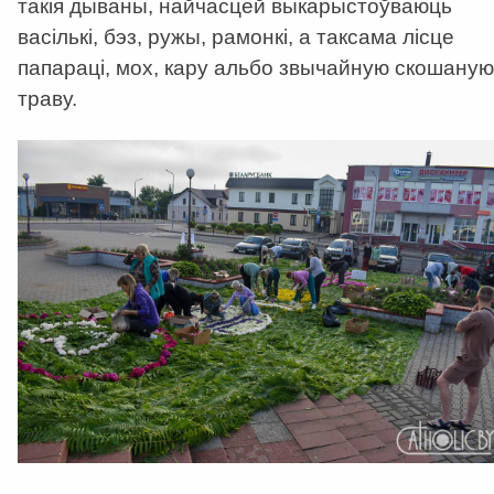
такія дываны, найчасцей выкарыстоўваюць
васількі, бэз, ружы, рамонкі, а таксама лісце
папараці, мох, кару альбо звычайную скошаную
траву.