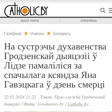
дашлі навіну
ахвяраваць
Галоўная
Навіны
Беларусь
На сустрэчы духавенства
Гродзенскай дыяцэзіі ў
Лідзе памаліліся за
спачылага ксяндза Яна
Гавэцкага ў дзень смерці
22.02.2024 11:22
Тэкст: Прэс-служба Гродзенскай
дыяцэзіі
/
Фота: Grodnensis.by
/
Catholic.by