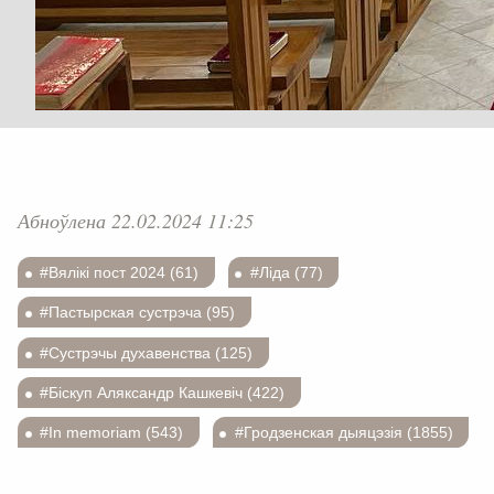
Абноўлена 22.02.2024 11:25
#Вялікі пост 2024 (61)
#Ліда (77)
#Пастырская сустрэча (95)
#Сустрэчы духавенства (125)
#Біскуп Аляксандр Кашкевіч (422)
#In memoriam (543)
#Гродзенская дыяцэзія (1855)