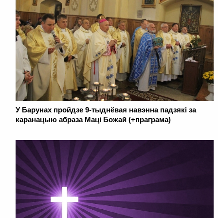
У Барунах пройдзе 9-тыднёвая навэнна падзякі за
каранацыю абраза Маці Божай (+праграма)