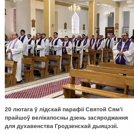
20 лютага ў лідскай парафіі Святой Сям’і
прайшоў велікапосны дзень засяроджання
для духавенства Гродзенскай дыяцэзіі.