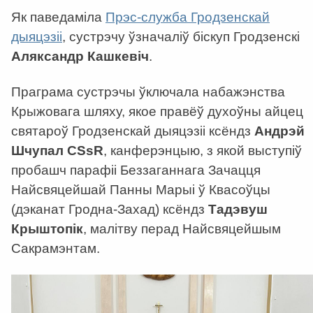
Як паведаміла
Прэс-служба Гродзенскай
дыяцэзіі
, сустрэчу ўзначаліў біскуп Гродзенскі
Аляксандр Кашкевіч
.
Праграма сустрэчы ўключала набажэнства
Крыжовага шляху, якое правёў духоўны айцец
святароў Гродзенскай дыяцэзіі ксёндз
Андрэй
Шчупал CSsR
, канферэнцыю, з якой выступіў
пробашч парафіі Беззаганнага Зачацця
Найсвяцейшай Панны Марыі ў Квасоўцы
(дэканат Гродна-Захад) ксёндз
Тадэвуш
Крыштопік
, малітву перад Найсвяцейшым
Сакрамэнтам.