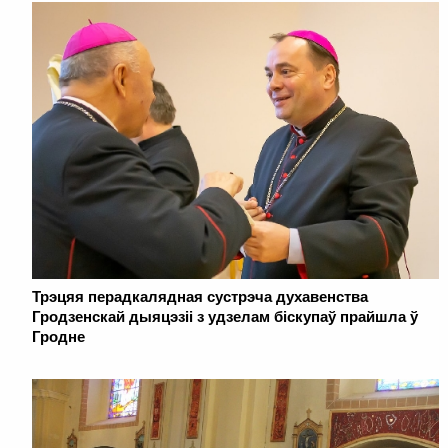
Трэцяя перадкалядная сустрэча духавенства
Гродзенскай дыяцэзіі з удзелам біскупаў прайшла ў
Гродне