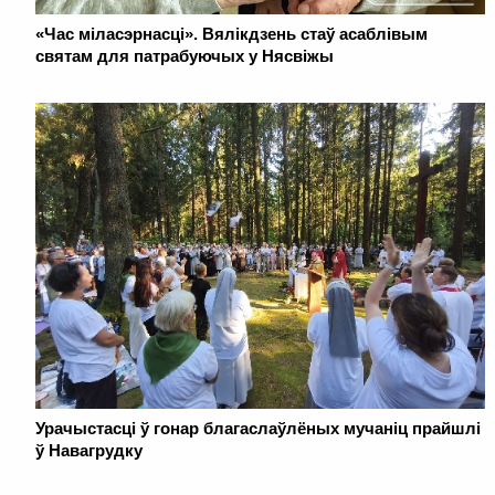
«Час міласэрнасці». Вялікдзень стаў асаблівым
святам для патрабуючых у Нясвіжы
Урачыстасці ў гонар благаслаўлёных мучаніц прайшлі
ў Навагрудку