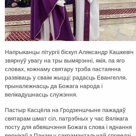
Напрыканцы літургіі біскуп Аляксандр Кашкевіч
звярнуў увагу на тры вымярэнні, якія, па яго
словах, кожнаму святару трэба пастаянна
развіваць у сваім жыцці: радасць Евангелля,
прыналежнасць да Божага народа і
велікадушнасць служэння.
Пастыр Касцёла на Гродзеншчыне пажадаў
святарам шмат сіл, патрэбных у час Вялікага
посту для абвяшчэння Божага слова і яднання
вернікаў з Панам у сакрамэнтальнай споведзі.