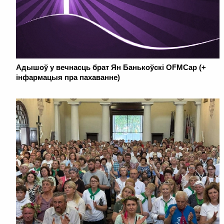
Адышоў у вечнасць брат Ян Банькоўскі OFMCap (+
інфармацыя пра пахаванне)