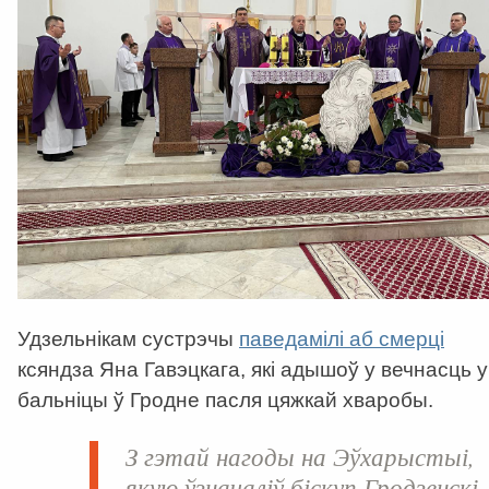
Удзельнікам сустрэчы
паведамілі аб смерці
ксяндза Яна Гавэцкага, які адышоў у вечнасць у
бальніцы ў Гродне пасля цяжкай хваробы.
З гэтай нагоды на Эўхарыстыі,
якую ўзначаліў біскуп Гродзенскі,