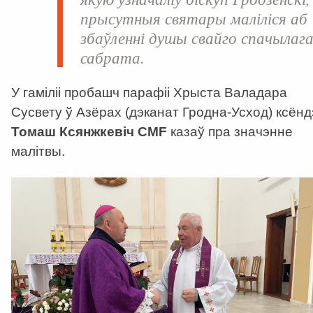
прысутныя святары маліліся аб
збаўленні душы свайго спачылаг
сабрата.
У гаміліі пробашч парафіі Хрыста Валадара
Сусвету ў Азёрах (дэканат Гродна-Усход) ксёнд
Томаш Ксянжкевіч CMF
казаў пра значэнне
малітвы.