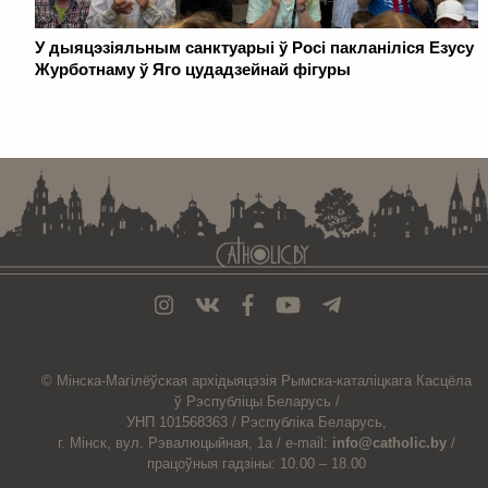
У дыяцэзіяльным санктуарыі ў Росі пакланіліся Езусу
Журботнаму ў Яго цудадзейнай фігуры
. . . . . . . . . . . . . . . . . . . . . . . . . . . . . . . . . . . . . . . . . . . . . . . . . . . . . . . . . . . . .
© Мiнска-Магiлёўская
архiдыяцэзiя
Рымска-каталіцкага
Касцёла
ў Рэспубліцы Беларусь /
УНП 101568363 /
Рэспубліка Беларусь,
г. Мінск, вул. Рэвалюцыйная, 1а /
e-mail:
info@catholic.by
/
працоўныя гадзіны: 10.00 – 18.00