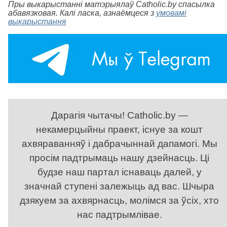
Пры выкарыстанні матэрыялаў Catholic.by спасылка
абавязковая. Калі ласка, азнаёмцеся з
умовамі
выкарыстання
Дарагія чытачы! Catholic.by —
некамерцыйны праект, існуе за кошт
ахвяраванняў і дабрачыннай дапамогі. Мы
просім падтрымаць нашу дзейнасць. Ці
будзе наш партал існаваць далей, у
значнай ступені залежыць ад вас. Шчыра
дзякуем за ахвярнасць, молімся за ўсіх, хто
нас падтрымлівае.