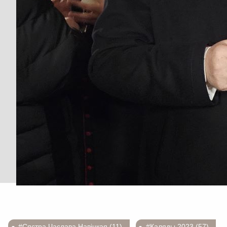
#Сястра Часлава Навіцкая (11)
#Каляды 2023 (57)