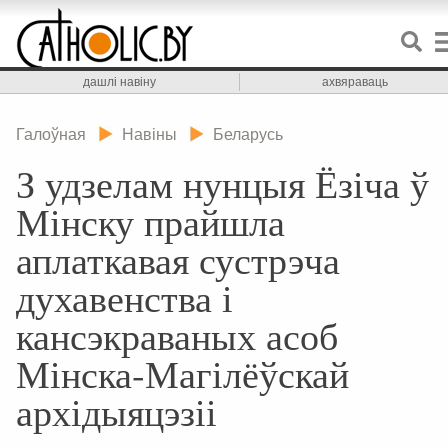
дашлі навіну
ахвяраваць
Галоўная
Навіны
Беларусь
З удзелам нунцыя Ёзіча ў
Мінску прайшла
аплаткавая сустрэча
духавенства і
кансэкраваных асоб
Мінска-Магілёўскай
архідыяцэзіі