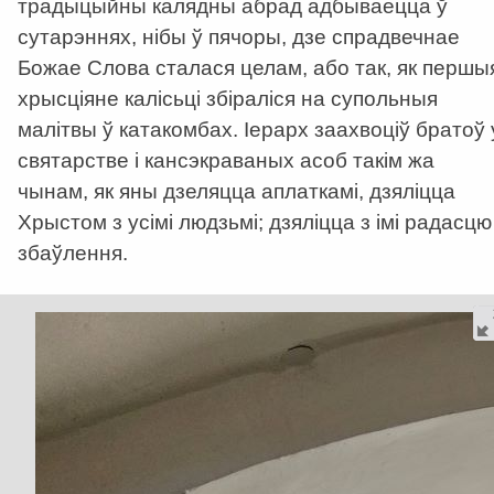
традыцыйны калядны абрад адбываецца ў
сутарэннях, нібы ў пячоры, дзе спрадвечнае
Божае Слова сталася целам, або так, як першы
хрысціяне калісьці збіраліся на супольныя
малітвы ў катакомбах. Іерарх заахвоціў братоў 
святарстве і кансэкраваных асоб такім жа
чынам, як яны дзеляцца аплаткамі, дзяліцца
Хрыстом з усімі людзьмі; дзяліцца з імі радасцю
збаўлення.