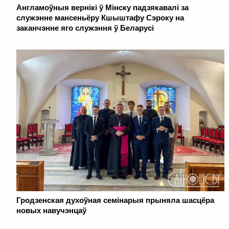
Англамоўныя вернікі ў Мінску падзякавалі за
служэнне мансеньёру Кшыштафу Сэроку на
заканчэнне яго служэння ў Беларусі
Гродзенская духоўная семінарыя прыняла шасцёра
новых навучэнцаў