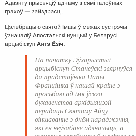
Адвэнту прысвяціў аднаму з сямі галоўных
грахоў — зайздрасці.
Цэлебрацыю святой Імшы ў межах сустрэчы
ўзначаліў Апостальскі нунцый у Беларусі
арцыбіскуп
Антэ Ёзіч
.
На пачатку Эўхарыстыі
арцыбіскуп Станеўскі звярнуўся
да прадстаўніка Папы
Францішка ў нашай краіне з
просьбаю ад імя ўсяго
духавенства архідыяцэзіі
перадаць Святому Айцу
віншаванне з днём нараджэння,
які ён неўзабаве адзначыць, а
таксама запэўненне ў малітве за