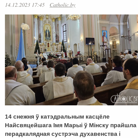
14.12.2023 17:45
Catholic.by
14 снежня ў катэдральным касцёле
Найсвяцейшага Імя Марыі ў Мінску прайшла
перадкалядная сустрэча духавенства і