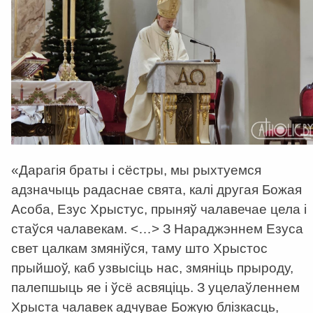
«Дарагія браты і сёстры, мы рыхтуемся
адзначыць радаснае свята, калі другая Божая
Асоба, Езус Хрыстус, прыняў чалавечае цела і
стаўся чалавекам. <…> З Нараджэннем Езуса
свет цалкам змяніўся, таму што Хрыстос
прыйшоў, каб узвысіць нас, змяніць прыроду,
палепшыць яе і ўсё асвяціць. З уцелаўленнем
Хрыста чалавек адчувае Божую блізкасць,