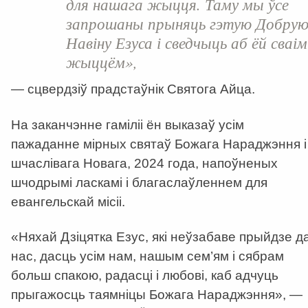
для нашага жыцця. Таму мы ўсе
запрошаны прыняць гэтую Добру
Навіну Езуса і сведчыць аб ёй сваім
жыццём»,
— сцвердзіў прадстаўнік Святога Айца.
На заканчэнне гаміліі ён выказаў усім
пажаданне мірных святаў Божага Нараджэння і
шчаслівага Новага, 2024 года, напоўненых
шчодрымі ласкамі і благаслаўленнем для
евангельскай місіі.
«Няхай Дзіцятка Езус, які неўзабаве прыйдзе д
нас, дасць усім нам, нашым сем’ям і сябрам
больш спакою, радасці і любові, каб адчуць
прыгажосць таямніцы Божага Нараджэння», —