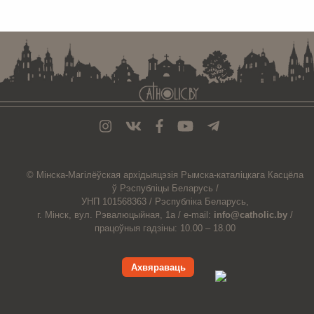
. . . . . . . . . . . . . . . . . . . . . . . . . . . . . . . . . . . . . . . . . . . . . . . . . . . . . . . . . . . . .
© Мiнска-Магiлёўская
архiдыяцэзiя
Рымска-каталіцкага
Касцёла
ў Рэспубліцы Беларусь /
УНП 101568363 /
Рэспубліка Беларусь,
г. Мінск, вул. Рэвалюцыйная, 1а /
e-mail:
info@catholic.by
/
працоўныя гадзіны: 10.00 – 18.00
Ахвяраваць