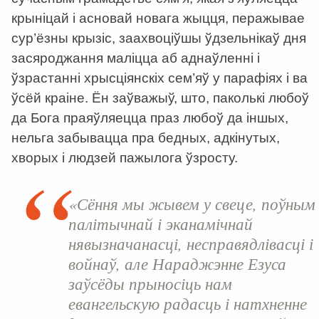
крыніцай і асновай новага жыцця, перажывае
сур’ёзны крызіс, заахвоціўшы ўдзельнікаў дня
засяроджання маліцца аб аднаўленні і
ўзрастанні хрысціянскіх сем’яў у парафіях і ва
ўсёй краіне. Ён заўважыў, што, паколькі любоў
да Бога праяўляецца праз любоў да іншых,
нельга забывацца пра бедных, адкінутых,
хворых і людзей пажылога ўзросту.
«Сёння мы жывем у свеце, поўным
палітычнай і эканамічнай
нявызначанасці, несправядлівасці і
войнаў, але Нараджэнне Езуса
заўсёды прыносіць нам
евангельскую радасць і натхненне