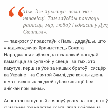
Там, дзе Хрыстус, няма зла і
нянавісці. Там заўсёды пануюць
радасць, мір, любоў і еднасць у Дух
Святым»,
— падкрэсліў прадстаўнік Папы, дадаўшы, што
«надыходзячая ўрачыстасць Божага
Нараджэння з’яўляецца шчаслівай нагодай
памаліцца за супакой у свеце і за тых, хто
пакутуе, перш за ўсё за нашых братоў і сясцёр
ва Украіне і на Святой Зямлі, дзе кожны дзень
шмат нявінных людзей губляе жыццё без
аніякай прычыны».
Апостальскі нунцый звярнуў увагу на тое, што ў
сучасным грамадстве сям’я, якая з’яўляецца