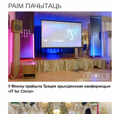
РАІМ ПАЧЫТАЦЬ
У Мінску прайшла Трэцяя хрысціянская канферэнцыя
«IT for Christ»