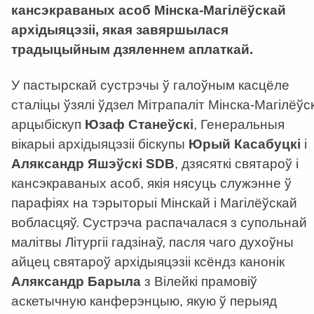
кансэкраваных асоб Мінска-Магілёўскай
архідыяцэзіі, якая завяршылася
традыцыйным дзяленнем аплаткай.
У пастырскай сустрэчы ў галоўным касцёле
сталіцы ўзялі ўдзел Мітрапаліт Мінска-Магілёўск
арцыбіскуп
Юзаф Станеўскі
, Генеральныя
вікарыі архідыяцэзіі біскупы
Юрый Касабуцкі
і
Аляксандр Яшэўскі
SDB
, дзясяткі святароў і
кансэкраваных асоб, якія нясуць служэнне ў
парафіях на тэрыторыі Мінскай і Магілёўскай
вобласцяў. Сустрэча распачалася з супольнай
малітвы Літургіі гадзінаў, пасля чаго духоўны
айцец святароў архідыяцэзіі ксёндз канонік
Аляксандр Барыла
з Вілейкі прамовіў
аскетычную канферэнцыю, якую ў перыяд