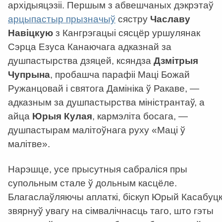
архідыяцэзіі. Першым з абвешчаных дэкрэтаў
арцыпастыр прызначыў
сястру
Чаславу
Навіцкую
з Кангрэгацыі сясцёр уршулянак
Сэрца Езуса Канаючага адказнай за
душпастырства дзяцей, ксяндза
Дзмітрыя
Чупрына
, пробашча парафіі Маці Божай
Ружанцовай і святога Дамініка ў Ракаве, —
адказным за душпастырства міністрантаў, а
айца
Юрыя Кулая
, кармэліта босага, —
душпастырам малітоўнага руху «Маці ў
малітве».
Нарэшце, усе прысутныя сабраліся пры
супольным стале ў дольным касцёле.
Благаслаўляючы аплаткі, біскуп Юрый Касабуцк
звярнуў увагу на сімвалічнасць таго, што гэты