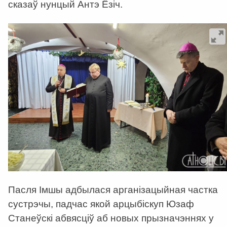
сказаў нунцый Антэ Ёзіч.
Пасля Імшы адбылася арганізацыйная частка
сустрэчы, падчас якой арцыбіскуп Юзаф
Станеўскі абвясціў аб новых прызначэннях у