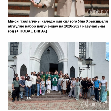
Мінскі тэалагічны каледж імя святога Яна Хрысціцеля
аб’яўляе набор навучэнцаў на 2026-2027 навучальны
год (+ НОВАЕ ВІДЭА)