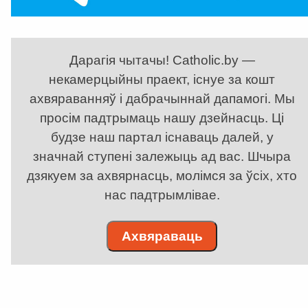
Дарагія чытачы! Catholic.by —
некамерцыйны праект, існуе за кошт
ахвяраванняў і дабрачыннай дапамогі. Мы
просім падтрымаць нашу дзейнасць. Ці
будзе наш партал існаваць далей, у
значнай ступені залежыць ад вас. Шчыра
дзякуем за ахвярнасць, молімся за ўсіх, хто
нас падтрымлівае.
Ахвяраваць