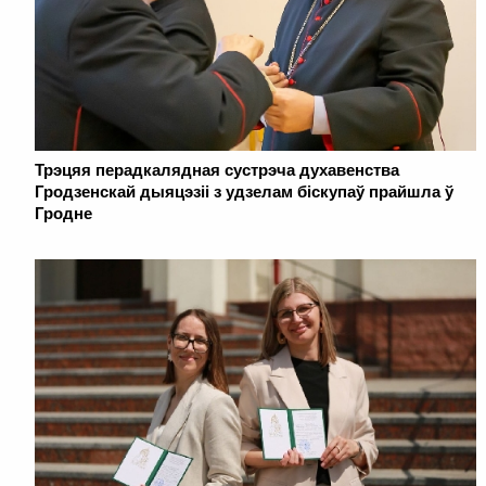
Трэцяя перадкалядная сустрэча духавенства
Гродзенскай дыяцэзіі з удзелам біскупаў прайшла ў
Гродне