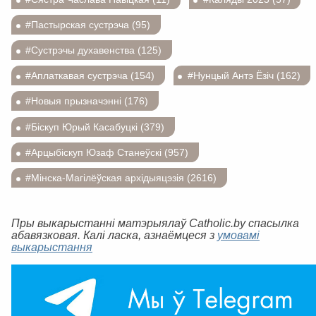
#Пастырская сустрэча (95)
#Сустрэчы духавенства (125)
#Аплаткавая сустрэча (154)
#Нунцый Антэ Ёзіч (162)
#Новыя прызначэнні (176)
#Біскуп Юрый Касабуцкі (379)
#Арцыбіскуп Юзаф Станеўскі (957)
#Мінска-Магілёўская архідыяцэзія (2616)
Пры выкарыстанні матэрыялаў Catholic.by спасылка
абавязковая. Калі ласка, азнаёмцеся з
умовамі
выкарыстання