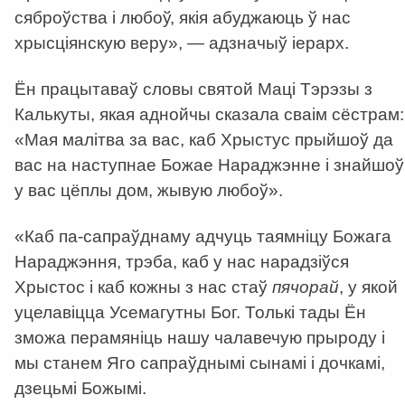
сяброўства і любоў, якія абуджаюць ў нас
хрысціянскую веру», — адзначыў іерарх.
Ён працытаваў словы святой Маці Тэрэзы з
Калькуты, якая аднойчы сказала сваім сёстрам:
«Мая малітва за вас, каб Хрыстус прыйшоў да
вас на наступнае Божае Нараджэнне і знайшоў
у вас цёплы дом, жывую любоў».
«Каб па-сапраўднаму адчуць таямніцу Божага
Нараджэння, трэба, каб у нас нарадзіўся
Хрыстос і каб кожны з нас стаў
пячорай
, у якой
уцелавіцца Усемагутны Бог. Толькі тады Ён
зможа перамяніць нашу чалавечую прыроду і
мы станем Яго сапраўднымі сынамі і дочкамі,
дзецьмі Божымі.