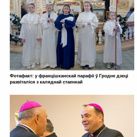
Фотафакт: у францішканскай парафіі ў Гродне дзеці
развіталіся з каляднай стаенкай