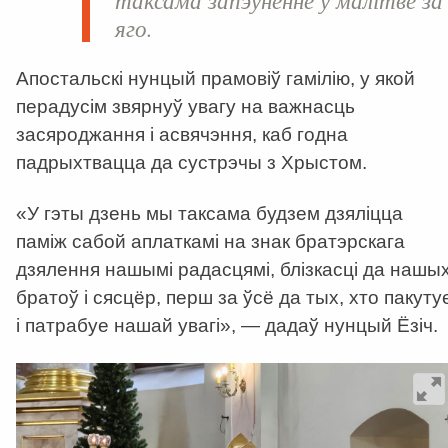
яго.
Апостальскі нунцый прамовіў гамілію, у якой
перадусім звярнуў увагу на важнасць
засяроджання і асвячэння, каб годна
падрыхтвацца да сустрэчы з Хрыстом.
«У гэты дзень мы таксама будзем дзяліцца
паміж сабой аплаткамі на знак братэрскага
дзялення нашымі радасцямі, блізкасці да нашы
братоў і сясцёр, перш за ўсё да тых, хто пакуту
і патрабуе нашай увагі», — дадаў нунцый Ёзіч.