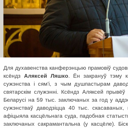
Для духавенства канферэнцыю прамовіў судовы
ксёндз
Аляксей Ляшко
. Ён закрануў тэму 
сужэнства і сям’і, з чым душпастырам даво
святарскім служэнні. Ксёндз Аляксей прывёў
Беларусі на 59 тыс. заключаных за год у аддз
сужэнстваў даводзіцца 40 тыс. скасаваных,
афіцыяла касцёльнага суда, падобная статыст
заключаных сакрамантальна (у касцёле). Біс