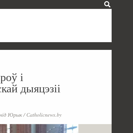
роў і
кай дыяцэзіі
ід Юрык / Сatholicnews.by