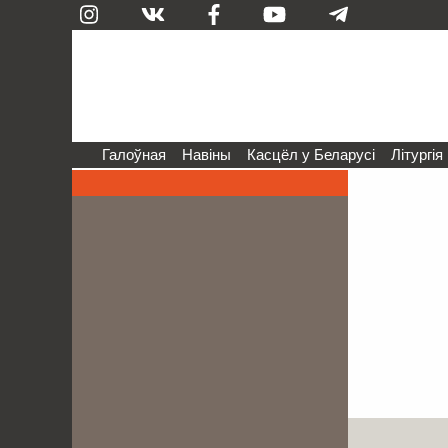
Галоўная
Навіны
Касцёл у Беларусі
Літургія