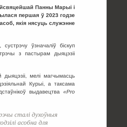
айсвяцейшай Панны Марыі і
былася першая ў 2023 годзе
асоб, якія нясуць служэнне
, сустрэчу ўзначаліў біскуп
стрэчы з пастырам дыяцэзіі
й дыяцэзіі, мелі магчымасць
эзіяльнай Курыі, а таксама
адстаўнікоў выдавецтва
«
Pro
эчы сталі духоўныя
одзілі асобна для