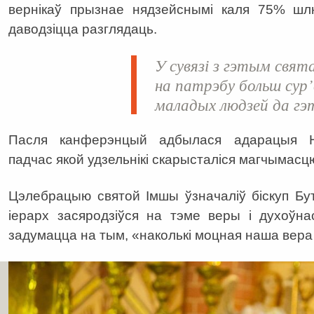
вернікаў прызнае нядзейснымі каля 75% шлю
даводзіцца разглядаць.
У сувязі з гэтым свята
на патрэбу больш сур
маладых людзей да гэ
Пасля канферэнцый адбылася адарацыя Н
падчас якой удзельнікі скарысталіся магчымасцю
Цэлебрацыю святой Імшы ўзначаліў біскуп Бутк
іерарх засяродзіўся на тэме веры і духоўна
задумацца на тым, «наколькі моцная наша вера і