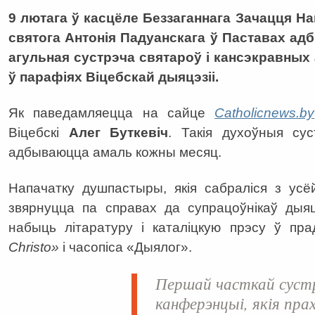
9 лютага ў касцёле Беззаганнага Зачацця Н
святога Антонія Падуанскага ў Паставах ад
агульная сустрэча святароў і кансэкравных 
ў парафіях Віцебскай дыяцэзіі.
Як паведамляецца на сайце
Сatholicnews.by
Віцебскі
Алег Буткевіч
. Такія духоўныя су
адбываюцца амаль кожны месяц.
Напачатку душпастыры, якія сабраліся з усё
звярнуцца па справах да супрацоўнікаў дыяц
набыць літаратуру і каталіцкую прэсу ў пр
Christo
»
і часопіса «Дыялог».
Першай часткай сустр
канферэнцыі, якія прах