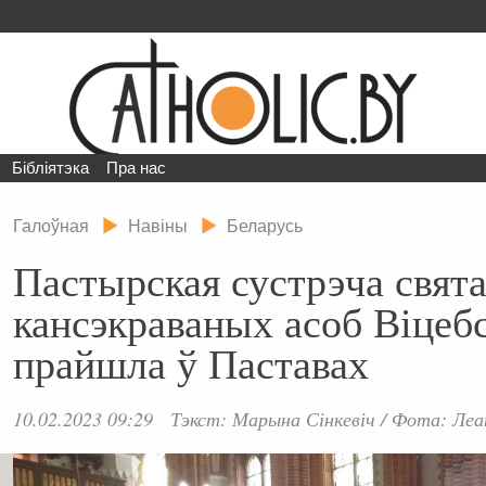
Бібліятэка
Пра нас
Галоўная
Навіны
Беларусь
Пастырская сустрэча свята
кансэкраваных асоб Віцебс
прайшла ў Паставах
10.02.2023 09:29
Тэкст: Марына Сінкевіч
/
Фота: Леан