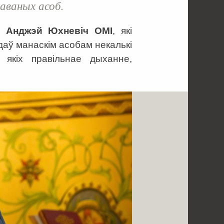
раваных асоб.
дз
Анджэй Юхневіч
OMI
, які
 даў манаскім асобам некалькі
 якіх правільнае дыханне,