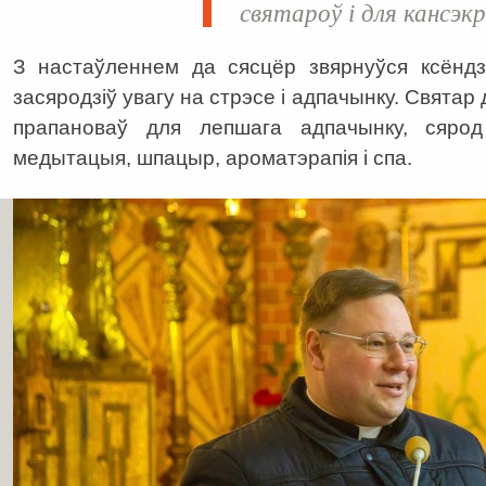
святароў і для кансэк
З настаўленнем да сясцёр звярнуўся ксён
засяродзіў увагу на стрэсе і адпачынку. Святар
прапановаў для лепшага адпачынку, сярод
медытацыя, шпацыр, ароматэрапія і спа.