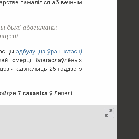
тарстве памаліліся аб вечным
чы былі абвешчаны
цэзіі.
Росіцы
адбудуцца ўрачыстасці
кай смерці благаслаўлёных
цэзія адзначыць 25-годдзе з
ройдзе
7 сакавіка
ў Лепелі.