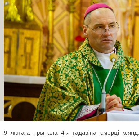
9 лютага прыпала 4-я гадавіна смерці ксян