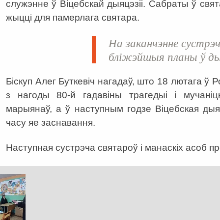
служэнне ў Віцебскай дыяцэзіі. Сабраты ў свя
жыцці для памерлага святара.
На заканчэнне сустрэ
бліжэйшыя планы ў дыя
Біскуп Алег Буткевіч нагадаў, што 18 лютага ў 
з нагоды 80-й гадавіны трагедыі і мучаніц
марыянаў, а ў наступным годзе Віцебская дыя
часу яе заснавання.
Наступная сустрэча святароў і манаскіх асоб п