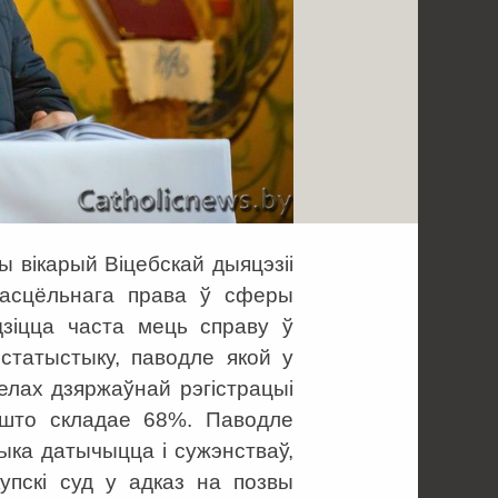
 вікарый Віцебскай дыяцэзіі
касцёльнага права ў сферы
дзіцца часта мець справу ў
 статыстыку, паводле якой у
елах дзяржаўнай рэгістрацыі
 што складае 68%. Паводле
ыка датычыцца і сужэнстваў,
купскі суд у адказ на позвы