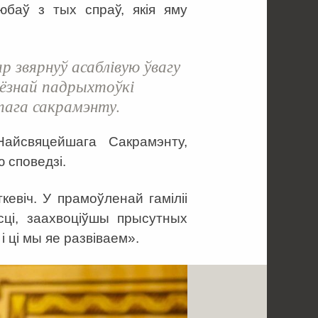
баў з тых спраў, якія яму
р звярнуў асаблівую ўвагу
’ёзнай падрыхтоўкі
тага сакрамэнту.
айсвяцейшага Сакрамэнту,
 споведзі.
евіч. У прамоўленай гаміліі
сці, заахвоціўшы прысутных
 ці мы яе развіваем».