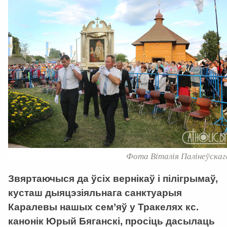
Фота Віталія Палінеўскаг
Звяртаючыся да ўсіх вернікаў і пілігрымаў,
кусташ дыяцэзіяльнага санктуарыя
Каралевы нашых сем’яў у Тракелях кс.
канонік Юрый Бяганскі, просіць дасылаць