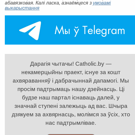
абавязковая. Калі ласка, азнаёмцеся з
умовамі
выкарыстання
Дарагія чытачы! Catholic.by —
некамерцыйны праект, існуе за кошт
ахвяраванняў і дабрачыннай дапамогі. Мы
просім падтрымаць нашу дзейнасць. Ці
будзе наш партал існаваць далей, у
значнай ступені залежыць ад вас. Шчыра
дзякуем за ахвярнасць, молімся за ўсіх, хто
нас падтрымлівае.