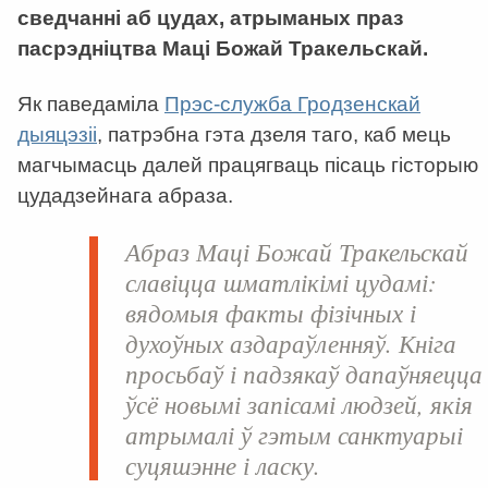
сведчанні аб цудах, атрыманых праз
пасрэдніцтва Маці Божай Тракельскай.
Як паведаміла
Прэс-служба Гродзенскай
дыяцэзіі
, патрэбна гэта дзеля таго, каб мець
магчымасць далей працягваць пісаць гісторыю
цудадзейнага абраза.
Абраз Маці Божай Тракельскай
славіцца шматлікімі цудамі:
вядомыя факты фізічных і
духоўных аздараўленняў. Кніга
просьбаў і падзякаў дапаўняецца
ўсё новымі запісамі людзей, якія
атрымалі ў гэтым санктуарыі
суцяшэнне і ласку.