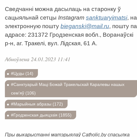
Сведчанні можна дасылаць на старонку ў
сацыяльнай сетцы
Instagram
sanktuaryimatsi
, на
электронную пошту
bieganski@mail.ru
, пошту па
адрасе: 231372 Гродзенская вобл., Воранаўскі
р-н, аг. Тракелі, вул. Лідская, 61 А.
Абноўлена 24.01.2023 11:41
#Цуды (14)
#Санктуарый Маці Божай Тракельскай Каралевы нашых
сем'яў (106)
#Марыйныя абразы (172)
#Гродзенская дыяцэзія (1855)
Пры выкарыстанні матэрыялаў Catholic.by спасылка