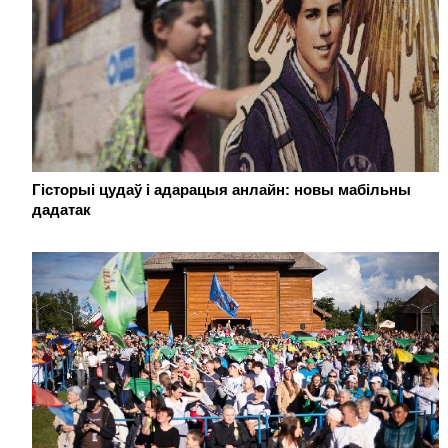
Гісторыі цудаў і адарацыя анлайн: новы мабільны
дадатак