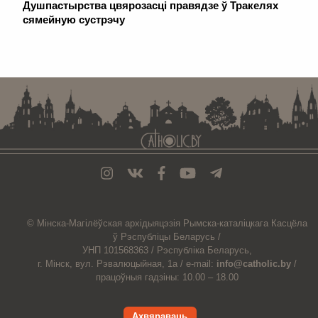
Душпастырства цвярозасці правядзе ў Тракелях
сямейную сустрэчу
. . . . . . . . . . . . . . . . . . . . . . . . . . . . . . . . . . . . . . . . . . . . . . . . . . . . . . . . . . . . .
© Мiнска-Магiлёўская
архiдыяцэзiя
Рымска-каталіцкага
Касцёла
ў Рэспубліцы Беларусь /
УНП 101568363 /
Рэспубліка Беларусь,
г. Мінск, вул. Рэвалюцыйная, 1а /
e-mail:
info@catholic.by
/
працоўныя гадзіны: 10.00 – 18.00
Ахвяраваць