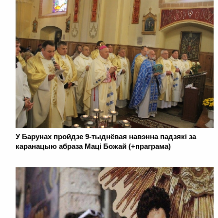
У Барунах пройдзе 9-тыднёвая навэнна падзякі за
каранацыю абраза Маці Божай (+праграма)