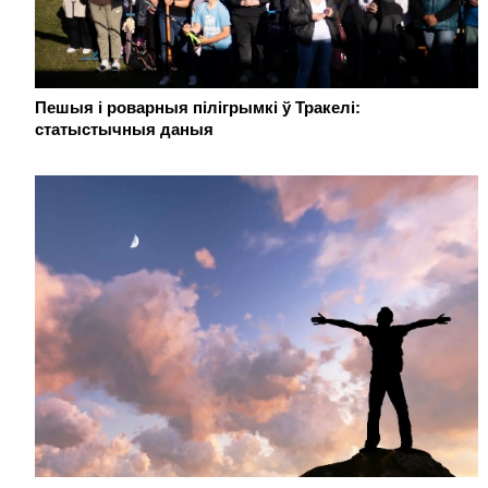
Пешыя і роварныя пілігрымкі ў Тракелі:
статыстычныя даныя