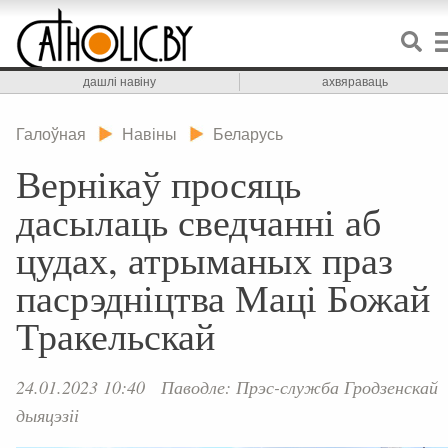
дашлі навіну
ахвяраваць
Галоўная
Навіны
Беларусь
Вернікаў просяць
дасылаць сведчанні аб
цудах, атрыманых праз
пасрэдніцтва Маці Божай
Тракельскай
24.01.2023 10:40
Паводле: Прэс-служба Гродзенскай
дыяцэзіі