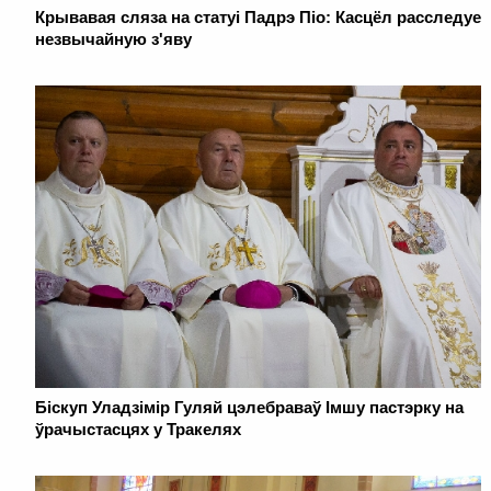
Крывавая сляза на статуі Падрэ Піо: Касцёл расследуе
незвычайную з'яву
Біскуп Уладзімір Гуляй цэлебраваў Імшу пастэрку на
ўрачыстасцях у Тракелях