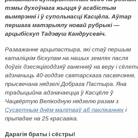
тэмы духоўнага жыцця ў асабістым
вымярэнні і ў супольнасці Касцёла. Аўтар
першага матэрыялу новай рубрыкі —
арцыбіскуп Тадэвуш Кандрусевіч.
Разважанне арцыпастыра, які стаў першым
каталіцкім біскупам на нашых землях пасля
доўгіх дзесяцігоддзяў ганенняў на веру і сёлет
адзначыць 40-годдзе святарскага пасвячэння,
прысвечана нядзелі Добрага Пастыра. Яна
традыцыйна адзначаецца ў Касцёле ў
Чацвёртую Велікодную нядзелю разам з
Сусветным днём малітваў аб пакліканнях
і
прыпадае на 25 красавіка.
Дарагія браты і сёстры!