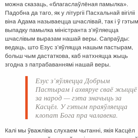
можна сказаць, «благаслаўлёная памылка».
Падобна да таго, як у літургіі Пасхальнай вігіліі
віна Адама называецца шчаслівай, так і ў гэты
выпадку памылка міністранта з’яўляецца
шчаслівым выразам нашай веры. Сапраўды:
ведаць, што Езус з’яўляцца нашым пастырам,
больш чым дастаткова, каб натхняцца жыць
згодна з патрабаваннямі нашай веры.
Езус з’яўляецца Добрым
Пастырам і ахвяруе сваё жыццё
за народ — гэта значыць за
Касцёл. У гэтым праяўляецца
клопат Бога пра чалавека.
Калі мы ўважліва слухаем чытанні, якія Касцёл