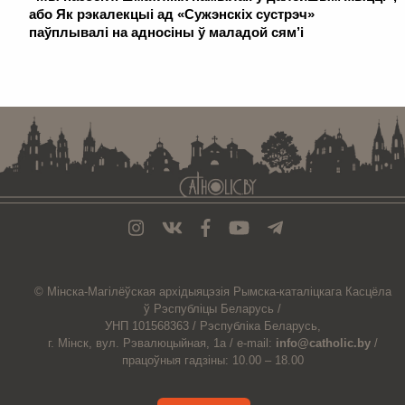
або Як рэкалекцыі ад «Сужэнскіх сустрэч»
паўплывалі на адносіны ў маладой сям’і
. . . . . . . . . . . . . . . . . . . . . . . . . . . . . . . . . . . . . . . . . . . . . . . . . . . . . . . . . . . . .
© Мiнска-Магiлёўская
архiдыяцэзiя
Рымска-каталіцкага
Касцёла
ў Рэспубліцы Беларусь /
УНП 101568363 /
Рэспубліка Беларусь,
г. Мінск, вул. Рэвалюцыйная, 1а /
e-mail:
info@catholic.by
/
працоўныя гадзіны: 10.00 – 18.00