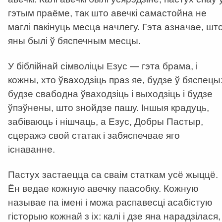
гэтым праёме, так што авечкі самастойна не
маглі пакінуць месца начлегу. Гэта азначае, шт
яны былі ў бяспечным месцы.
У біблійнай сімволіцы Езус — гэта брама, і
кожны, хто ўваходзіць праз яе, будзе ў бяспецы
будзе свабодна ўваходзіць і выходзіць і будзе
ўпэўнены, што знойдзе пашу. Іншыя крадуць,
забіваюць і нішчаць, а Езус, Добры Пастыр,
сцеражэ свой статак і забяспечвае яго
існаванне.
Пастух застаецца са сваім статкам усё жыццё.
Ён ведае кожную авечку паасобку. Кожную
называе па імені і можа распавесці асабістую
гісторыю кожнай з іх: калі і дзе яна нарадзілася,