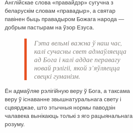
Англійскае слова «правайдэр» сугучна з
беларускім словам «правадыр», а святар
павінен быць правадыром Божага народа —
добрым пастырам на ўзор Езуса.
Гэта вельмі важна ў наш час,
калі сучасны свет адмаўляецца
ад Бога і калі аддае перавагу
новай рэлігіі, якой з’яўляецца
свецкі гуманізм.
Ён адмаўляе рэлігійную веру ў Бога, а таксама
веру ў існаванне звышнатуральнага свету і
сцвярджае, што этычныя нормы паводзін
чалавека вынікаюць толькі з яго рацыянальнага
розуму.