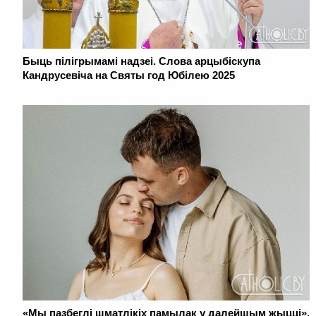
Быць пілігрымамі надзеі. Слова арцыбіскупа
Кандрусевіча на Святы год Юбілею 2025
«Мы пазбеглі шматлікіх памылак у далейшым жыцці»,