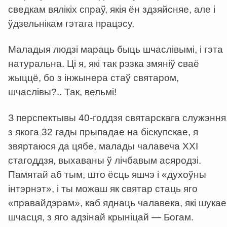
сведкам вялікіх спраў, якія ён здзяйсняе, але і
ўдзельнікам гэтага працэсу.
Маладыя людзі мараць быць шчаслівымі, і гэта
натуральна. Ці я, які так рэзка змяніў сваё
жыццё, бо з інжынера стаў святаром,
шчаслівы?.. Так, вельмі!
З перспектывы 40-годдзя святарскага служэння
з якога 32 гады прыпадае на біскупскае, я
звяртаюся да цябе, малады чалавеча ХХІ
стагоддзя, выхаваны ў лічбавым асяродзі.
Памятай аб тым, што ёсць яшчэ і «духоўны
інтэрнэт», і ты можаш як святар стаць яго
«правайдэрам», каб яднаць чалавека, які шукае
шчасця, з яго адзінай крыніцай — Богам.