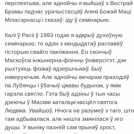
перспектыва, але аднойчы я выйшаў з Вострай
Брамы падчас урачыстасцяў Апекі Божай Маці
Міласэрнасці і сказаў: іду ў семінарыю.
Калі ў Расіі ў 1993 годзе я адкрыў духоўную
семінарыю, то адзін з кандыдатаў распавёў
гісторыю свайго паклікання. Ён скончыў
Маскоўскі інжынерна-фізічны ўніверсітэт, дзе
рыхтуюць фізікаў ядзершчыкаў. Быў
няверуючым. Але аднойчы вечарам праходзіў
па Лубянцы і ўбачыў цікавы будынак, у якім
гарэла святло. Гэта быў адзіны ў тыя часы
дзеючы ў Маскве каталіцкі касцёл святога
Людвіка. Увайшоў. Нічога не разумеў з таго, шт
там адбывалася, але нешта змянілася ў яго
душы. У выніку пазней сам прыняў хрост,