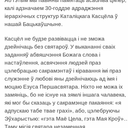
Аб гэтым мы павінны памятаць асабліва цяпер,
калі адзначаем 30-годдзе адраджэння
іерархічных структур Каталіцкага Касцёла ў
нашай Бацькаўшчыне.
Касцёл не будзе развівацца і не зможа
дзейнічаць без святароў. У выкананні сваіх
заданняў абвяшчэння Божага слова і
настаўлення, асвячэння людзей праз
цэлебрацыю сакрамэнтаў і кіравання імі праз
служэнне ў любові яны дзейнічаюць ад імя і
моцаю Езуса Першасвятара. Ніхто не можа іх
замяніць, бо не існуе на зямлі іншага чалавека,
які мог бы сказаць у сакрамэнце пакаяння: «я
адпускаю табе тваe грахі», або, цэлебруючы
Эўхарыстыю: «гэта Маё Цела, гэта Мая Кроў»
Таму місія святара незаменная.