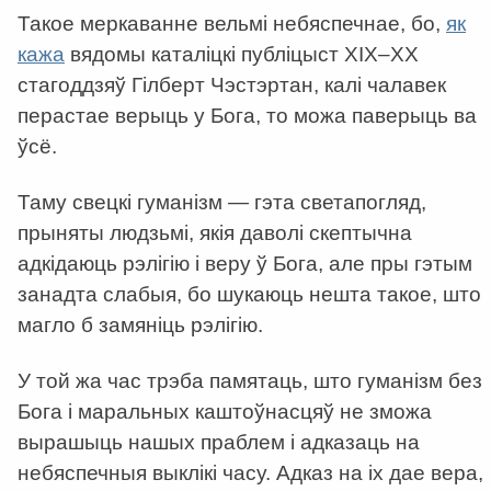
Такое меркаванне вельмі небяспечнае, бо,
як
кажа
вядомы каталіцкі публіцыст ХІХ–ХХ
стагоддзяў Гілберт Чэстэртан, калі чалавек
перастае верыць у Бога, то можа паверыць ва
ўсё.
Таму свецкі гуманізм — гэта светапогляд,
прыняты людзьмі, якія даволі скептычна
адкідаюць рэлігію і веру ў Бога, але пры гэтым
занадта слабыя, бо шукаюць нешта такое, што
магло б замяніць рэлігію.
У той жа час трэба памятаць, што гуманізм без
Бога і маральных каштоўнасцяў не зможа
вырашыць нашых праблем і адказаць на
небяспечныя выклікі часу. Адказ на іх дае вера,