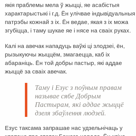
якія праблемы мела ў жыцці, яе асабістыя
характарыстыкі і г.д. Ён улічвае індывідуальныя
патрэбы кожнай з іх. Ён ведае, якая з іх можа
згубіцца, і таму шукае яе і нясе на сваіх руках.
Калі на авечак нападуць ваўкі ці злодзеі, ён,
рызыкуючы жыццём, змагаецца, каб іх
абараніць. Ён той добры пастыр, які аддае
жыццё за сваіх авечак.
Таму і Езус з поўным правам
называе сябе Добрым
Пастырам, які аддае жыццё
дзеля збаўлення людзей.
Езус таксама запрашае нас удзельнічаць у