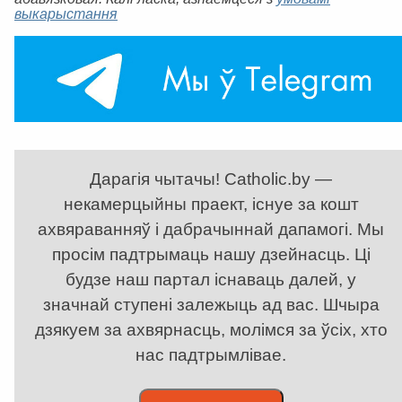
выкарыстання
Дарагія чытачы! Catholic.by —
некамерцыйны праект, існуе за кошт
ахвяраванняў і дабрачыннай дапамогі. Мы
просім падтрымаць нашу дзейнасць. Ці
будзе наш партал існаваць далей, у
значнай ступені залежыць ад вас. Шчыра
дзякуем за ахвярнасць, молімся за ўсіх, хто
нас падтрымлівае.