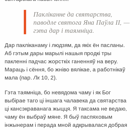
Пакліканне да святарства,
паводле святога Яна Паўла ІІ, —
гэта дар і таямніца.
Дар пакліканаму і людзям, да якіх ён пасланы.
Аб гэтым дары марылі нашыя продкі тры
пакленні падчас жорсткіх ганенняў на веру.
Мараць і сёння, бо жніво вялікае, а работнікаў
мала (пар.
Лк
10, 2).
Гэта таямніца, бо невядома чаму і як Бог
выбірае таго ці іншага чалавека да святарства
ці кансэкраванага жыцця. Я таксама не ведаю,
чаму ён выбраў мяне. Я быў паспяховым
інжынерам і перада мной адкрывалася добрая