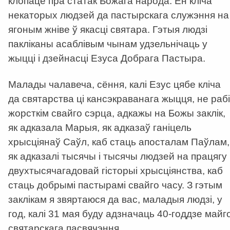
клопаце пра статак Божага народа. Ён кліча
некаторых людзей да пастырскага служэння на
ягоным жніве ў якасці святара. Гэтыя людзі
пакліканы асаблівым чынам удзельнічаць у
жыцці і дзейнасці Езуса Добрага Пастыра.
Малады чалавеча, сёння, калі Езус цябе кліча
да святарства ці кансэкраванага жыцця, не рабі
жорсткім свайго сэрца, адкажы на Божы заклік,
як адказала Марыя, як адказаў ганіцель
хрысціянаў Саўл, каб стаць апосталам Паўлам,
як адказалі тысячы і тысячы людзей на працягу
двухтысячагадовай гісторыі хрысціянства, каб
стаць добрымі пастырамі свайго часу. З гэтым
заклікам я звяртаюся да вас, маладыя людзі, у
год, калі 31 мая буду адзначаць 40-годдзе майг
святарскага пасвячэння.