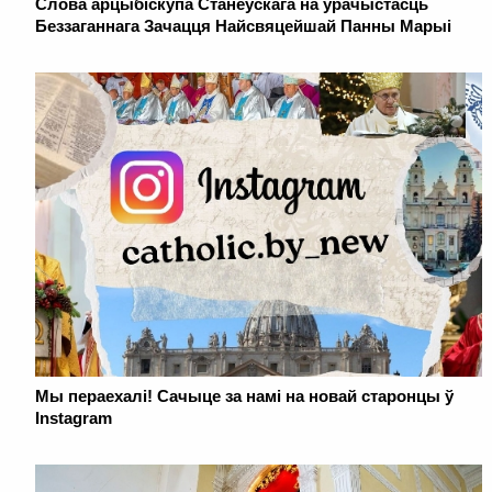
Слова арцыбіскупа Станеўскага на ўрачыстасць
Беззаганнага Зачацця Найсвяцейшай Панны Марыі
Мы пераехалі! Сачыце за намі на новай старонцы ў
Instagram