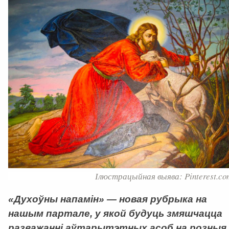
Ілюстрацыйная выява: Pinterest.co
«Духоўны напамін» — новая рубрыка на
нашым партале, у якой будуць змяшчацца
разважанні аўтарытэтных асоб на розныя