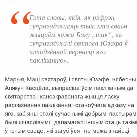
Гэта словы, якія, як рэфрэн,
суправаджаюць тых, хто сваім
жыццём кажа Богу „так“, як
суправаджалі святога Юзафа ў
штодзённай вернасці яго
пакліканню».
Марыя, Маці святароў, і святы Юзэфе, нябесны
Апякун Касцёла, выпрасіце ўсім пакліканым да
святарства і кансэкраванага жыцця ласку
распазнання паклікання і станоўчага адказу на
яго, каб яны сталі сучаснымі добрымі пастырамі
былі шчаслівымі і дапамагалі іншым стаць такім
ў гэтым свеце, які загубіўся і не можа знайсці