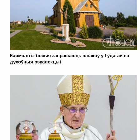
Кармэліты босыя запрашаюць юнакоў у Гудагай на
духоўныя рэкалекцыі