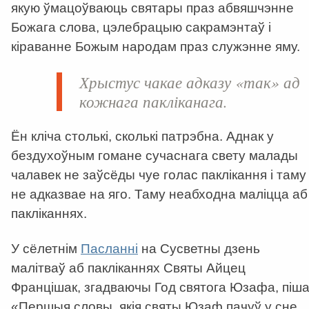
якую ўмацоўваюць святары праз абвяшчэнне
Божага слова, цэлебрацыю сакрамэнтаў і
кіраванне Божым народам праз служэнне яму.
Хрыстус чакае адказу «так» ад
кожнага пакліканага.
Ён кліча столькі, сколькі патрэбна. Аднак у
бездухоўным гомане сучаснага свету малады
чалавек не заўсёды чуе голас паклікання і таму
не адказвае на яго. Таму неабходна маліцца аб
пакліканнях.
У сёлетнім
Пасланні
на Сусветны дзень
малітваў аб пакліканнях Святы Айцец
Францішак, згадваючы Год святога Юзафа, піша
«Першыя словы, якія святы Юзаф пачуў у сне,