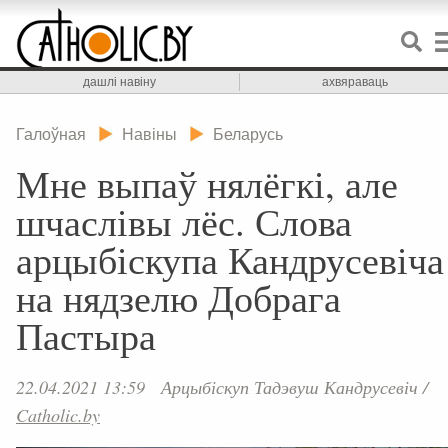
дашлі навіну
ахвяраваць
Галоўная
Навіны
Беларусь
Мне выпаў нялёгкі, але
шчаслівы лёс. Слова
арцыбіскупа Кандрусевіча
на нядзелю Добрага
Пастыра
22.04.2021 13:59
Арцыбіскуп Тадэвуш Кандрусевіч
/
Catholic.by