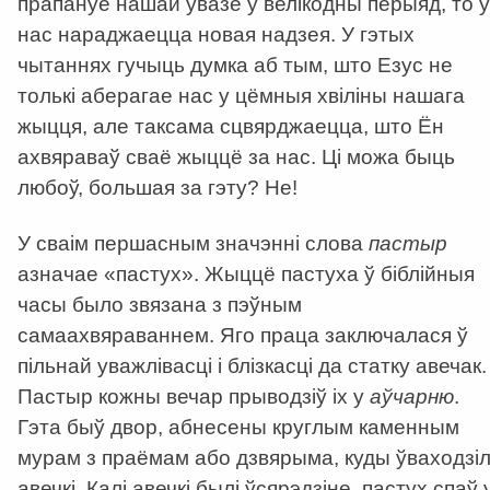
прапануе нашай увазе ў велікодны перыяд, то ў
нас нараджаецца новая надзея. У гэтых
чытаннях гучыць думка аб тым, што Езус не
толькі аберагае нас у цёмныя хвіліны нашага
жыцця, але таксама сцвярджаецца, што Ён
ахвяраваў сваё жыццё за нас. Ці можа быць
любоў, большая за гэту? Не!
У сваім першасным значэнні слова
пастыр
азначае «пастух». Жыццё пастуха ў біблійныя
часы было звязана з пэўным
самаахвяраваннем. Яго праца заключалася ў
пільнай уважлівасці і блізкасці да статку авечак.
Пастыр кожны вечар прыводзіў іх у
аўчарню
.
Гэта быў двор, абнесены круглым каменным
мурам з праёмам або дзвярыма, куды ўваходзіл
авечкі. Калі авечкі былі ўсярэдзіне, пастух спаў 