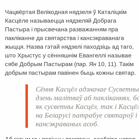
Чацвёртая Велікодная нядзеля ў Каталіцкім
Касцёле называецца нядзеляй Добрага
Пастыра і прысвечана разважанням пра
пакліканне да святарства і кансэкраванага
жыцця. Назва гэтай нядзелі паходзіць ад таго,
што Хрыстус у сённяшнім Евангеллі называе
сябе Добрым Пастырам (пар.
Ян
10, 11). Такім
добрым пастырам павінен быць кожны святар.
Сёння Касцёл адзначае Сусветн
дзень малітваў аб пакліканнях, б
як сусветны Касцёл, так і Касцё
на Беларусі патрабуе святароў і
кансэкраваных асоб.