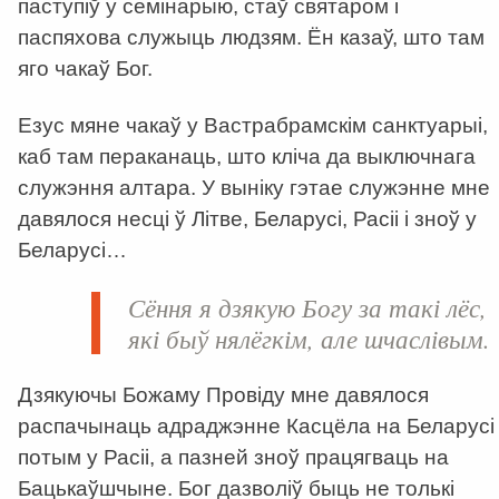
паступіў у семінарыю, стаў святаром і
паспяхова служыць людзям. Ён казаў, што там
яго чакаў Бог.
Езус мяне чакаў у Вастрабрамскім санктуарыі,
каб там пераканаць, што кліча да выключнага
служэння алтара. У выніку гэтае служэнне мне
давялося несці ў Літве, Беларусі, Расіі і зноў у
Беларусі…
Сёння я дзякую Богу за такі лёс,
які быў нялёгкім, але шчаслівым.
Дзякуючы Божаму Провіду мне давялося
распачынаць адраджэнне Касцёла на Беларусі 
потым у Расіі, а пазней зноў працягваць на
Бацькаўшчыне. Бог дазволіў быць не толькі