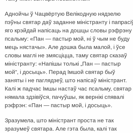
Аднойчы ў Чацвёртую Велікодную нядзелю
пэўны святар даў заданне міністранту і папрасі
яго крэйдай напісаць на дошцы словы рэфрэну
псальму: «Пан — пастыр мой, ні ў чым не буду
мець нястачы». Але дошка была малой, і ўсе
словы маглі не змясціцца, таму святар сказаў
міністранту: «Напішы толькі „Пан — пастыр
мой“, і досыць». Перад Імшой святар быў
заняты і не паглядзеў, што напісаў міністрант.
Калі ж падчас Імшы настаў час псальму, святар
нямала здзівіўся, пачуўшы, як вернікі спявалі
рэфрэн: «Пан — пастыр мой, і досыць».
Зразумела, што міністрант проста не так
зразумеў святара. Але гэта была, калі так