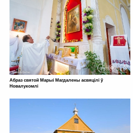
Абраз святой Марыі Магдалены асвяцілі ў
Новалукомлі