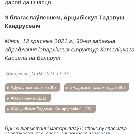
дарогі да шчасця.
З благаслаўленнем, Арцыбіскуп Тадэвуш
Кандрусевіч
Мінск, 13 красвіка 2021 г., 30-ая гадавіна
адраджэння іерархічных структур Каталіцкаг
Касцёла на Беларусі
Абноўлена 24.04.2021 11:33
#Духоўны напамін (30)
#Рэдакцыя рэкамендуе (98)
#Пакліканне (221)
#Арцыбіскуп Тадэвуш Кандрусевіч (1138)
Пры выкарыстанні матэрыялаў Catholic.by спасылка
абавязковая. Калі ласка, азнаёмцеся з
умовамі