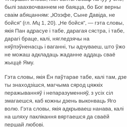
былі заахвочваннем не баяцца, бо Бог верны
сваім абяцанням: „Юзэфе, Сыне Давіда, не
бойся“ (гл.
Мц
1, 20). „Не бойся“, — гэта словы,
якія Пан адрасуе і табе, дарагая сястра, і табе,
дарагі браце, калі, нягледзячы на
няўпэўненасць і ваганні, ты адчуваеш, што ўжо
не можаш адкладаць жаданне аддаць сваё
жыццё Яму.
Гэта словы, якія Ён паўтарае табе, калі там, дзе
ты знаходзішся, магчыма сярод цяжкіх
перажыванняў і непаразуменняў, з усіх сіл
змагаешся, каб кожны дзень выконваць Яго
волю. Гэта словы, якія адкрываеш нанава, калі
на шляху паклікання вяртаешся да сваёй
першай любові.