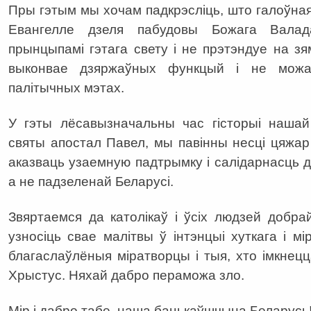
Пры гэтым мы хочам падкрэсліць, што галоўн
Евангелле дзеля пабудовы Божага Валад
прынцыпамі гэтага свету і не прэтэндуе на з
выконвае дзяржаўных функцый і не можа
палітычных мэтах.
У гэты лёсавызначальны час гісторыі нашай
святы апостал Павел, мы павінны несці цяжар
аказваць узаемную падтрымку і салідарнасць д
а не падзеленай Беларусі.
Звяртаемся да католікаў і ўсіх людзей добрай
узносіць свае малітвы ў інтэнцыі хуткага і м
благаслаўлёныя міратворцы і тыя, хто імкнецц
Хрыстус. Няхай дабро пераможа зло.
Мір і дабро табе, наша бацькаўшчына Беларусь