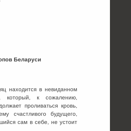
опов Беларуси
яц находится в невиданном
е, который, к сожалению,
должает проливаться кровь,
му счастливого будущего,
вшийся сам в себе, не устоит