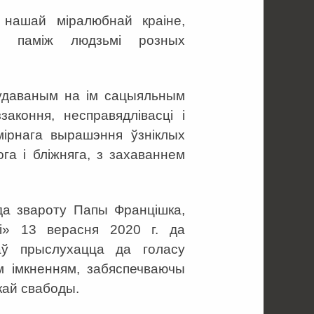
нашай міралюбнай краіне,
й паміж людзьмі розных
абудаваным на ім сацыяльным
законня, несправядлівасці і
мірнага вырашэння ўзніклых
га і бліжняга, з захаваннем
 да звароту Папы Францішка,
і» 13 верасня 2020 г. да
аў прыслухацца да голасу
ым імкненням, забяспечваючы
кай свабоды.