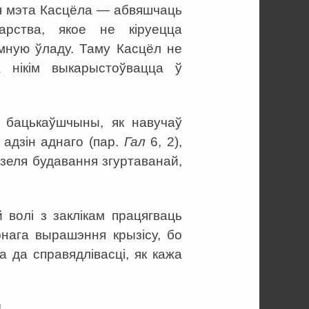
ая мэта Касцёла — абвяшчаць
арства, якое не кіруецца
ямную ўладу. Таму Касцёл не
 нікім выкарыстоўвацца ў
 бацькаўшчыны, як навучаў
 адзін аднаго (пар.
Гал
6, 2),
зеля будавання згуртаванай,
 волі з заклікам працягваць
ірнага вырашэння крызісу, бо
а да справядлівасці, як кажа
!