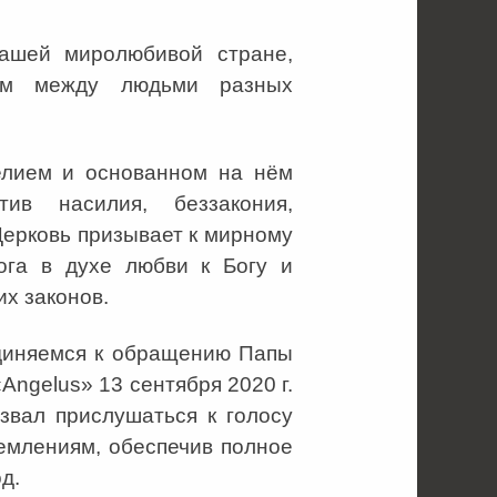
нашей миролюбивой стране,
ием между людьми разных
гелием и основанном на нём
тив насилия, беззакония,
Церковь призывает к мирному
ога в духе любви к Богу и
х законов.
единяемся к обращению Папы
Angelus» 13 сентября 2020 г.
звал прислушаться к голосу
ремлениям, обеспечив полное
д.