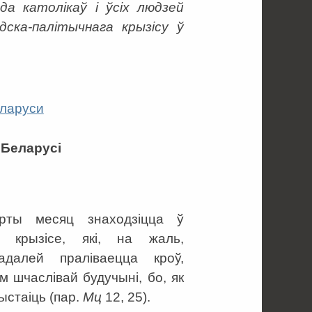
 да католікаў і ўсіх людзей
дска-палітычнага крызісу ў
еларуси
 Беларусі
рты месяц знаходзіцца ў
м крызісе, які, на жаль,
адалей праліваецца кроў,
 шчаслівай будучыні, бо, як
ыстаіць (пар.
Мц
12, 25).