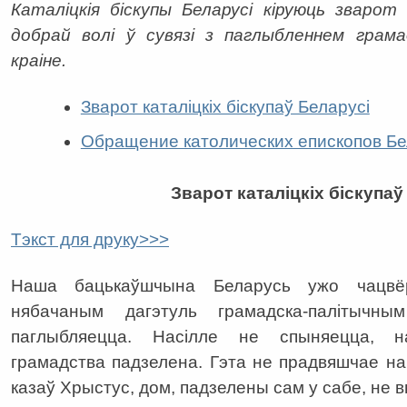
Каталіцкія біскупы Беларусі кіруюць зварот
добрай волі ў сувязі з паглыбленнем грама
краіне.
Зварот каталіцкіх біскупаў Беларусі
Обращение католических епископов Б
Зварот каталіцкіх біскупаў
Тэкст для друку>>>
Наша бацькаўшчына Беларусь ужо чацвё
нябачаным дагэтуль грамадска-палітычны
паглыбляецца. Насілле не спыняецца, н
грамадства падзелена. Гэта не прадвяшчае нам
казаў Хрыстус, дом, падзелены сам у сабе, не в