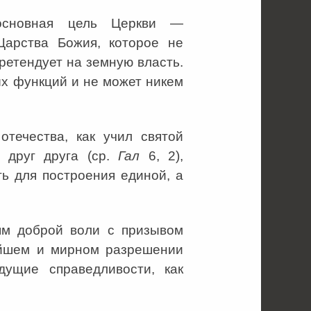
основная цель Церкви —
Царства Божия, которое не
ретендует на земную власть.
ых функций и не может никем
течества, как учил святой
 друг друга (ср.
Гал
6, 2),
ь для построения единой, а
ям доброй воли с призывом
ейшем и мирном разрешении
ущие справедливости, как