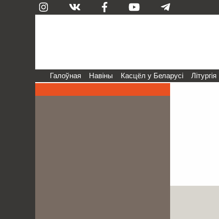
Галоўная
Навіны
Касцёл у Беларусі
Літургія