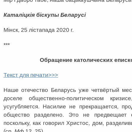
Каталіцкія біскупы Беларусі
Мінск, 25 лістапада 2020 г.
***
Обращение католических еписк
Текст для печати>>>
Наше отечество Беларусь уже четвёртый мес
доселе общественно-политическом кризис
усугубляется. Насилие не прекращается, про
общество разделено. Это не предвещает е
поскольку, как говорил Христос, дом, раздели
(ср.
Мф
12, 25).