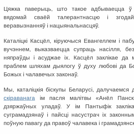
Цяжка паверыць, што такое адбываецца ў 
вядомай сваёй талерантнасцю і згода
веравызнанняў і нацыянальнасцяў.
Каталіцкі Касцёл, кіруючыся Евангеллем і п
вучэннем, выказваецца супраць насілля, без
няпраўды і асуджае іх. Касцёл заклікае да 
праблем шляхам дыялогу ў духу любові да Бо
Божых і чалавечых законаў.
Мы, каталіцкія біскупы Беларусі, далучаемся
скіраванага
ім пасля малітвы «Анёл Панск
дзяржаўных уладаў. У ім Пантыфік заклік
суграмадзянаў і пайсці насустрач іх законн
поўную павагу да правоў чалавека і грамадзянс