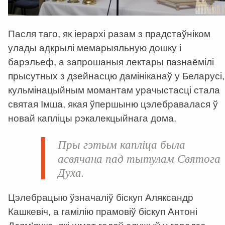
Пасля таго, як іерархі разам з прадстаўніком
улады адкрылі мемарыяльную дошку і
барэльеф, а запрошаныя лектары пазнаёмілі
прысутных з дзейнасцю дамініканаў у Беларусі,
кульмінацыйным момантам урачыстасці стала
святая Імша, якая ўпершыню цэлебравалася ў
новай капліцы рэкалекцыйнага дома.
Пры гэтым капліца была
асвячана пад тытулам Святога
Духа.
Цэлебрацыю ўзначаліў біскуп Аляксандр
Кашкевіч, а гамілію прамовіў біскуп Антоні