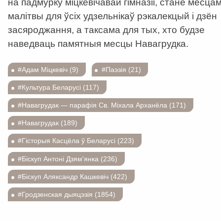
на падмурку міцкевічавай гімназіі, стане месца
малітвы для ўсіх удзельнікаў рэкалекцый і дзён
засяроджання, а таксама для тых, хто будзе
наведваць памятныя месцы Навагрудка.
#Адам Міцкевіч (9)
#Паэзія (21)
#Культура Беларусі (117)
#Навагрудак — парафія Св. Міхала Арханёла (171)
#Навагрудак (189)
#Гісторыя Касцёла ў Беларусі (223)
#Біскуп Антоні Дзям'янка (236)
#Біскуп Аляксандр Кашкевіч (422)
#Гродзенская дыяцэзія (1854)