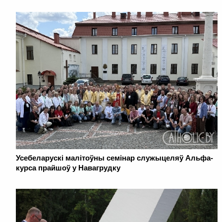
Усебеларускі малітоўны семінар служыцеляў Альфа-
курса прайшоў у Навагрудку