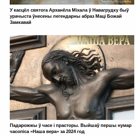
У касцёл святога Арханёла Міхала ў Навагрудку быў
урачыста ўнесены легендарны абраз Маці Божай
Замкавай
Падарожжы ў часе і прасторы. Выйшаў першы нумар
часопіса «Наша вера» за 2024 год