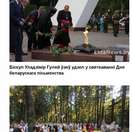
Біскуп Уладзімір Гуляй ўзяў удзел у святкаваннi Дня
беларускага пісьменства