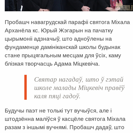
Пробашч навагрудскай парафіі святога Міхала
Арханёла кс. Юрый Жэгарын на пачатку
цырымоніі адзначыў, што адноўлены на
фундаменце дамініканскай школы будынак
стане прыцягальным месцам для ўсіх, каму
блізкая творчасць Адама Міцкевіча.
Святар нагадаў, што ў гэтай
школе малады Міцкевіч правёў
каля пяці гадоў.
Будучы паэт не толькі тут вучыўся, але і
штодзённа маліўся ў касцёле святога Міхала
разам з іншымі вучнямі. Пробашч дадаў, што