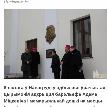
Grodnensis.by
8 лютага ў Навагрудку адбылася ўрачыстая
цырымонія адкрыцця барэльефа Адама
Міцкевіча і мемарыяльнай дошкі на месцы