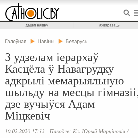
дашлі навіну
ахвяраваць
Галоўная
Навіны
Беларусь
З удзелам іерархаў
Касцёла ў Навагрудку
адкрылі мемарыяльную
шыльду на месцы гімназіі
дзе вучыўся Адам
Міцкевіч
10.02.2020 17:13
Паводле: Kс. Юрый Марціновіч /