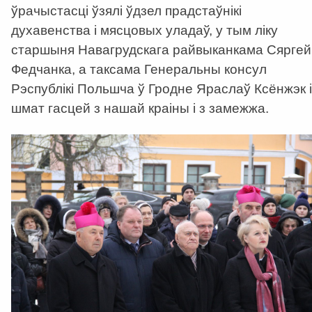
ўрачыстасці ўзялі ўдзел прадстаўнікі
духавенства і мясцовых уладаў, у тым ліку
старшыня Навагрудскага райвыканкама Сяргей
Федчанка, а таксама Генеральны консул
Рэспублікі Польшча ў Гродне Яраслаў Ксёнжэк і
шмат гасцей з нашай краіны і з замежжа.