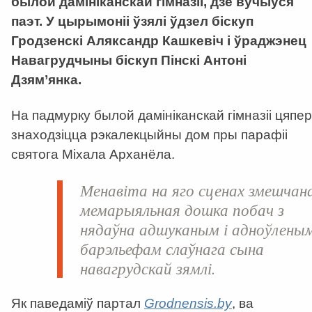
былой дамініканскай гімназіі, дзе вучыўся
паэт. У цырымоніі ўзялі ўдзел біскуп
Гродзенскі Аляксандр Кашкевіч і ўраджэнец
Навагрудчыны біскуп Пінскі Антоні
Дзям’янка.
На падмурку былой дамініканскай гімназіі цяпер
знаходзіцца рэкалекцыйны дом пры парафіі
святога Міхала Арханёла.
Менавіта на яго сценах змешчан
мемарыяльная дошка побач з
нядаўна адшуканым і адноўлены
барэльефам слаўнага сына
навагрудскай зямлі.
Як паведаміў партал
Grodnensis
.
by
, ва