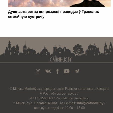
Душпастырства цвярозасці правядзе ў Тракелях
сямейную сустрэчу
. . . . . . . . . . . . . . . . . . . . . . . . . . . . . . . . . . . . . . . . . . . . . . . . . . . . . . . . . . . . .
© Мiнска-Магiлёўская
архiдыяцэзiя
Рымска-каталіцкага
Касцёла
ў Рэспубліцы Беларусь /
УНП 101568363 /
Рэспубліка Беларусь,
г. Мінск, вул. Рэвалюцыйная, 1а /
e-mail:
info@catholic.by
/
працоўныя гадзіны: 10.00 – 18.00