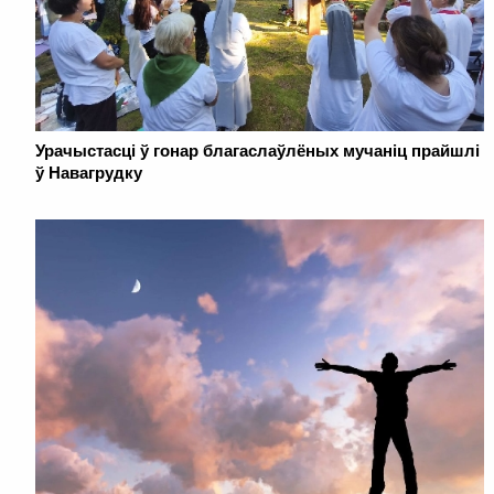
Урачыстасці ў гонар благаслаўлёных мучаніц прайшлі
ў Навагрудку