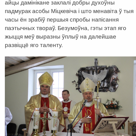
айцы дамінікане заклалі добры духоўны
падмурак асобы Міцкевіча і што менавіта ў тыя
часы ён зрабіў першыя спробы напісання
паэтычных твораў. Безумоўна, гэты этап яго
жыцця меў выразны ўплыў на далейшае
развіццё яго таленту.