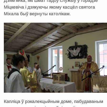
Дзям’янка, які шмат гадоў служыў у горадзе
Міцкевіча і дзякуючы якому касцёл святога
Міхала быў вернуты католікам.
Капліца ў рэкалекцыйным доме, пабудаваным