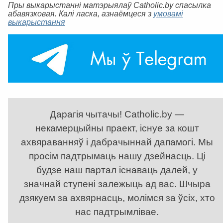
Пры выкарыстанні матэрыялаў Catholic.by спасылка
абавязковая. Калі ласка, азнаёмцеся з
умовамі
выкарыстання
Дарагія чытачы! Catholic.by —
некамерцыйны праект, існуе за кошт
ахвяраванняў і дабрачыннай дапамогі. Мы
просім падтрымаць нашу дзейнасць. Ці
будзе наш партал існаваць далей, у
значнай ступені залежыць ад вас. Шчыра
дзякуем за ахвярнасць, молімся за ўсіх, хто
нас падтрымлівае.