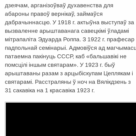
дзеячам, арганізоўваў духавенства для
абароны правоў вернікаў, займаўся
дабрачыннасцю. У 1918 г. актыўна выступаў за
вызваленне арыштаванага савецкімі ўладамі
мітрапаліта Эдуарда Роппа. З 1922 г. прафесар
падпольнай семінарыі. Адмовіўся ад магчымасц
патаемна пакінуць СССР, каб «бальшавікі не
помсцілі іншым святарам». У 1923 г. быў
арыштаваны разам з арцыбіскупам Цеплякам і
святарамі. Расстраляны ў ноч на Вялікдзень з
31 сакавіка на 1 красавіка 1923 г.