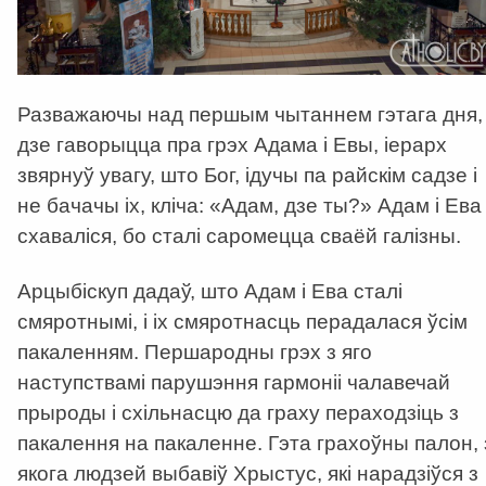
Разважаючы над першым чытаннем гэтага дня,
дзе гаворыцца пра грэх Адама і Евы, іерарх
звярнуў увагу, што Бог, ідучы па райскім садзе і
не бачачы іх, кліча: «Адам, дзе ты?» Адам і Ева
схаваліся, бо сталі саромецца сваёй галізны.
Арцыбіскуп дадаў, што Адам і Ева сталі
смяротнымі, і іх смяротнасць перадалася ўсім
пакаленням. Першародны грэх з яго
наступствамі парушэння гармоніі чалавечай
прыроды і схільнасцю да граху пераходзіць з
пакалення на пакаленне. Гэта грахоўны палон, 
якога людзей выбавіў Хрыстус, які нарадзіўся з