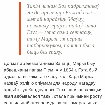
Такім чынам Бог падрыхтаваў
Яе да прыняцця Божай волі з
мэтай нарадзіць Збаўцу,
адзначыў іерарх і дадаў, што
Езус — гэта сама святасць,
таму Марыя, як першы
табэрнакулюм, павінна была
быць без граху.
Догмат аб Беззаганным Зачацці Марыі быў
абвешчаны папам Піем IX у 1854 г. Гэта быў
адказ на выклікі таго часу, калі Карл Маркс
назваў рэлігію опіумам для народу, нагадаў
арцыбіскуп Кандрусевіч. Тэхнічная рэвалюцыя,
якая адбывалася тады, стала прычынай росту
сацыяльнай несправядлівасці і амаральных