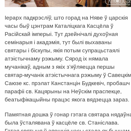
Іерарх падкрэсліў, што горад на Няве ў царскія
часы быў цэнтрам Каталіцкага Касцёла ў
Расійскай імперыі. Тут дзейнічалі духоўная
семінарыя і акадэмія, тут былі выхаваны
святары і біскупы, якія потым супрацьстаялі
атэістычнаму рэжыму. Сярод іх нямала
мучанікаў, адным з якіх з’яўляецца першы
святар-мучанік атэістычнага рэжыму ў Савецкі
Саюзе кс. прэлат Канстанцін Будкевіч, пробашч
парафіі св. Кацярыны на Неўскім праспекце,
беатыфікацыйны працэс якога вядзецца зараз.
Памятная дошка ў гонар гэтага святара нядаўн
была ўсталявана ў касцёле св. Станіслава.
Гэтая святыня ў апошнія часы стала як быццам