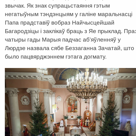
звычак. Як знак супрацьстаяння гэтым
негатыўным тэндэнцыям у галіне маральнасці
Папа прадставіў вобраз Найчысцейшай
Багародзіцы і заклікаў браць з Яе прыклад. Пра
чатыры гады Марыя падчас аб’яўленняў у
Люрдзе назвала сябе Беззаганна Зачатай, што
было пацвярджэннем гэтага догмату.