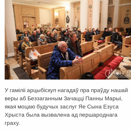
У гаміліі арцыбіскуп нагадаў пра праўду нашай
веры аб Беззаганным Зачацці Панны Марыі,
якая моцаю будучых заслуг Яе Сына Езуса
Хрыста была вызвалена ад першароднага
граху.