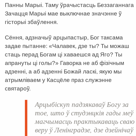
Панны Марыі. Таму ўрачыстасць Беззаганнага
Зачацця Марыі мае выключнае значэнне ў
гісторыі збаўлення.
Сёння, адзначыў арцыпастыр, Бог таксама
задае пытанне: «Чалавек, дзе ты? Ты можаш
стаць перад Богам ці хаваешся ад Яго? Ты
апрануты ці голы?» Гаворка не аб фізічным
адзенні, а аб адзенні Божай ласкі, якую мы
атрымліваем у Касцёле праз служэнне
святароў.
Арцыбіскуп падзякаваў Богу за
тое, што ў студэнцкія гады меў
магчымасць практыкаваць сваю
веру ў Ленінградзе, дзе дзейнічаў