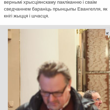
вернымі хрысціянскаму пакліканню і сваім
сведчаннем бараніць прынцыпы Евангелля, як
кнігі жыцця і шчасця.