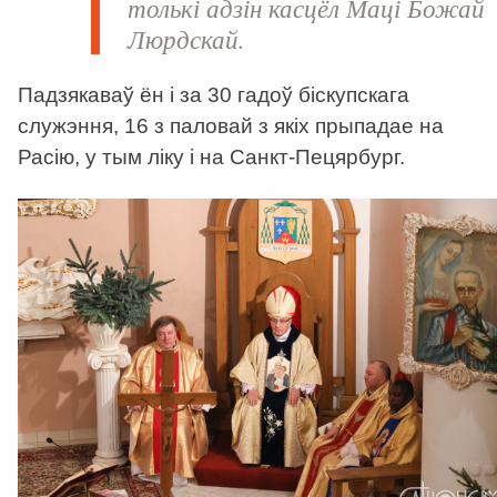
толькі адзін касцёл Маці Божай
Люрдскай.
Падзякаваў ён і за 30 гадоў біскупскага
служэння, 16 з паловай з якіх прыпадае на
Расію, у тым ліку і на Санкт-Пецярбург.