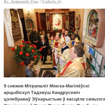
Кс. Аляксандр Улас
/
Catholic.by
9 снежня Мітрапаліт Мінска-Магілёўскі
арцыбіскуп Тадэвуш Кандрусевіч
цэлебраваў Эўхарыстыю ў касцёле свяьтог