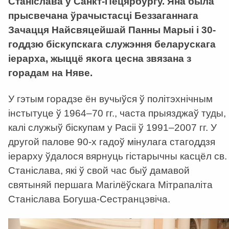
Станіслава ў Санкт-Пецярбургу. Яна была
прысвечана ўрачыстасці Беззаганнага
Зачацця Найсвяцейшай Панны Марыі і 30-
годдзю біскупскага служэння беларускага
іерарха, жыццё якога цесна звязана з
горадам на Няве.
У гэтым горадзе ён вучыўся ў політэхнічным
інстытуце ў 1964–70 гг., часта прыязджаў туды,
калі служыў біскупам у Расіі ў 1991–2007 гг. У
другой палове 90-х гадоў мінулага стагоддзя
іерарху ўдалося вярнуць гістарычны касцёл св.
Станіслава, які ў свой час быў дамавой
святыняй першага Магілёўскага Мітрапаліта
Станіслава Богуша-Сестранцэвіча.