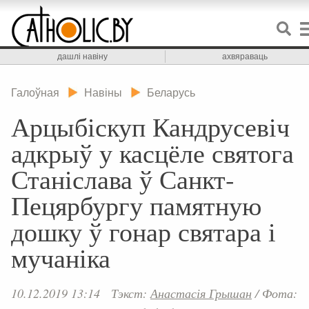
дашлі навіну
ахвяраваць
Галоўная
Навіны
Беларусь
Арцыбіскуп Кандрусевіч
адкрыў у касцёле святога
Станіслава ў Санкт-
Пецярбургу памятную
дошку ў гонар святара і
мучаніка
10.12.2019 13:14
Тэкст:
Анастасія Грышан
/
Фота: