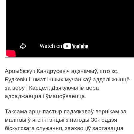
Арцыбіскуп Кандрусевіч адзначыў, што кс.
Будкевіч і шмат іншых мучанікаў аддалі жыццё
за веру і Касцёл. Дзякуючы ім вера
адраджаецца і ўмацоўваецца.
Таксама арцыпастыр падзякаваў вернікам за
малітвы ў яго інтэнцыі з нагоды 30-годдзя
біскупскага служэння, заахвоціў заставацца