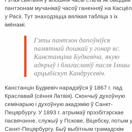
пантэонам мучанікаў часоў ганенняў на Касцёл
у Расіі. Тут знаходзіцца вялікая табліца з іх
імёнамі.
Гэты пантэон дапоўніўся
памятнай дошкай у гонар кс.
Канстанціна Будкевіча, якую
адкрыў і благаславіў пасля Імшы
арцыбіскуп Кандрусевіч.
Канстанцін Будкевіч нарадзіўся ў 1867 г. пад
Краславай (сёння Латвія). Скончыў духоўную
семінарыю і духоўную акадэмію ў Санкт-
Пецярбургу. У 1893 г. атрымаў прэзбітэрскае
пасвячэнне, служыў у Пскове, Віцебску, потым 
Санкт-Пецярбургу. Быў выбітным грамадскім