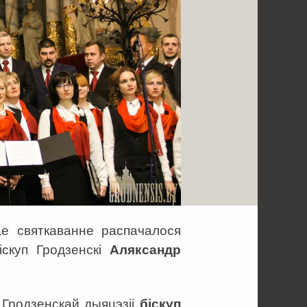
ае святкаванне распачалося
іскуп Гродзенскі
Аляксандр
 Гродзенскай дыяцэзіі
біскуп