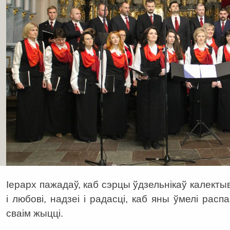
Іерарх пажадаў, каб сэрцы ўдзельнікаў калект
і любові, надзеі і радасці, каб яны ўмелі рас
сваім жыцці.