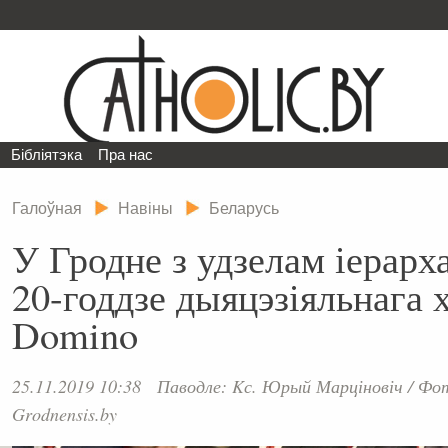
Бібліятэка
Пра нас
Галоўная
Навіны
Беларусь
У Гродне з удзелам іерарх
20-годдзе дыяцэзіяльнага 
Domino
25.11.2019 10:38
Паводле: Kс. Юрый Марціновіч
/
Фот
Grodnensis.by