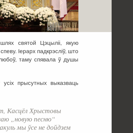
 шлях святой Цэцыліі, якую
спеву. Іерарх падкрэсліў, што
 любоў, таму спявала ў душы
 усіх прысутных выказваць
ет, Касцёл Хрыстовы
сваю „новую песню“
пакуль мы ўсе не дойдзем