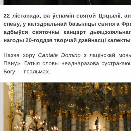
22 лістапада, ва ўспамін святой Цэцыліі, а
спеву, у катэдральнай базыліцы святога Фр
адбыўся святочны канцэрт дыяцэзіяльн
нагоды 20-годдзя творчай дзейнасці калекты
Назва хору
Cantate
Domino
з лацінскай мов
Пану». Гэтыя словы неаднаразова сустракаюц
Богу — псальмах.