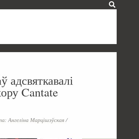
аў адсвяткавалі
хору Cantate
а: Ангеліна Марцішэўская /