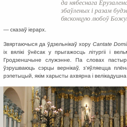
да нябеснага Ерузалема
збаўленых і разам будз
бясконцую любоў Божу
— сказаў іерарх.
Звяртаючыся да ўдзельнікаў хору
Cantate
Domi
іх вялікі ўнёсак у прыгажосць літургіі і ве
Гродзеншчыне служэнне. Па словах пастыр
ўзрушваюць сэрцы вернікаў, з’яўляецца плён
рэпетыцый, якім харысты ахвярна і велікадушна 