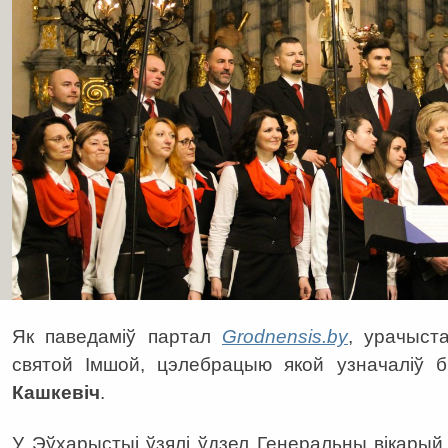
Як паведаміў партал
Grodnensis
.
by
, урачыст
святой Імшой, цэлебрацыю якой узначаліў б
Кашкевіч
.
У Эўхарыстыі ўзялі ўдзел Генеральны вікарый