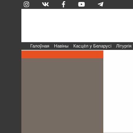
Галоўная
Навіны
Касцёл у Беларусі
Літургія