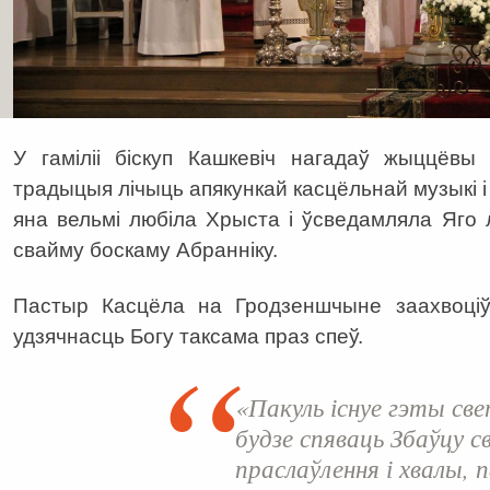
У гаміліі біскуп Кашкевіч нагадаў жыццёвы
традыцыя лічыць апякункай касцёльнай музыкі і 
яна вельмі любіла Хрыста і ўсведамляла Яго
свайму боскаму Абранніку.
Пастыр Касцёла на Гродзеншчыне заахвоціў
удзячнасць Богу таксама праз спеў.
«Пакуль існуе гэты св
будзе спяваць Збаўцу 
праслаўлення і хвалы, 