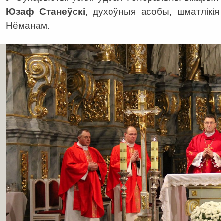
Юзаф Станеўскі
, духоўныя асобы, шматлікія
Нёманам.