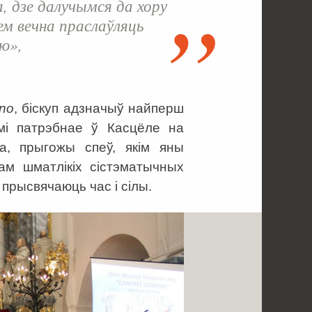
, дзе далучымся да хору
ем вечна праслаўляць
ю»,
no
, біскуп адзначыў найперш
льмі патрэбнае ў Касцёле на
а, прыгожы спеў, якім яны
ам шматлікіх сістэматычных
прысвячаюць час і сілы.