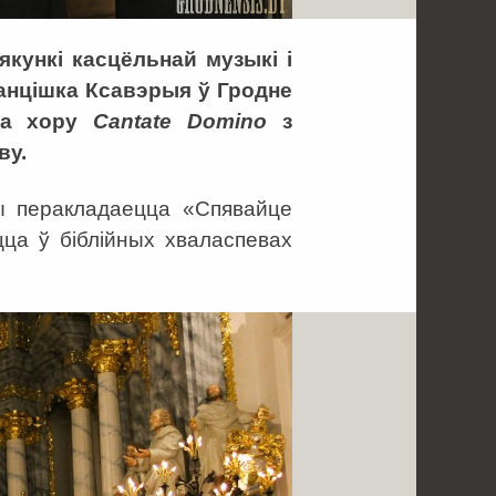
пякункі касцёльнай музыкі і
анцішка Ксавэрыя ў Гродне
ага хору
Cantate
Domino
з
ву.
ы перакладаецца «Спявайце
ца ў біблійных хваласпевах