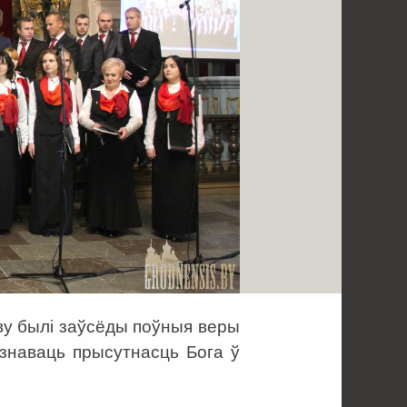
ыву былі заўсёды поўныя веры
пазнаваць прысутнасць Бога ў