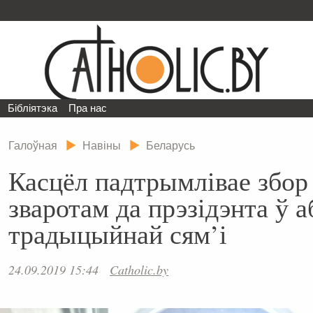
Бібліятэка
Пра нас
Галоўная
Навіны
Беларусь
Касцёл падтрымлівае збор
зваротам да прэзідэнта ў 
традыцыйнай сям’і
24.09.2019 15:44
Catholic.by