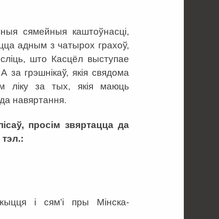
ныя сямейныя каштоўнасці,
ецца адным з чатырох грахоў,
эсліць, што Касцёл выступае
А за грэшнікаў, якія свядома
 ліку за тых, якія маюць
 да навяртання.
ісаў, просім звяртацца да
тэл.:
ыцця i сям’i пры Мінска-