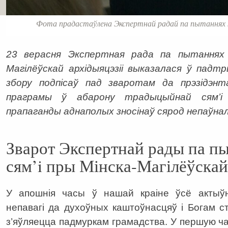
Фота прадастаўлена Экспертнай радай па пытаннях ж
23 верасня Экспертная рада па пытаннях 
Магілёўскай архідыяцэзіі выказалася ў падт
збору подпісаў пад зваротам да прэзідэн
праграмы ў абарону традыцыйнай сям’і 
прапаганды аднаполых зносінаў сярод непаўна
Зварот Экспертнай рады па п
сям’i пры Мінска-Магілёўскай
У апошнія часы ў нашай краіне ўсё актыў
непавагі да духоўных каштоўнасцяў і Богам ств
з’яўляецца падмуркам грамадства. У першую ча