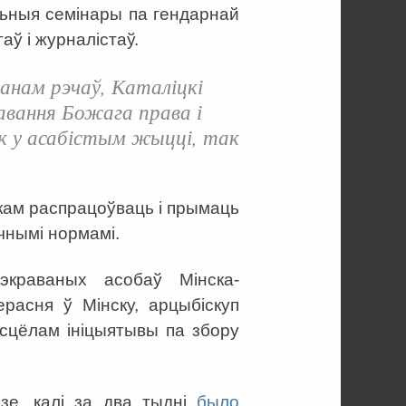
льныя семінары па гендарнай
гаў і журналістаў.
анам рэчаў, Каталіцкі
хавання Божага права і
як у асабістым жыцці, так
.
ікам распрацоўваць і прымаць
чнымі нормамі.
экраваных асобаў Мінска-
ерасня ў Мінску, арцыбіскуп
асцёлам ініцыятывы па збору
зе, калі за два тыдні
было