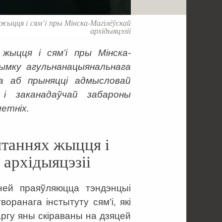
ыцця i сям’i пры Мінска-Магілёўскай
архідыяцэзіі
жыцця i сям’i пры Мінска-
рымку агульнанацыянальнага
та аб прыняцці адмысловай
і заканадаўчай забароны
летніх
.
ытаннях жыцця i
 архідыяцэзіі
ней праяўляюцца тэндэнцыі
оранага інстытуту сям’і, які
ргу яны скіраваны на дзяцей