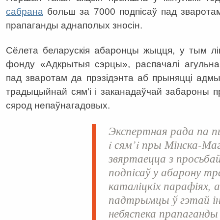
сабрана
больш за 7000 подпісаў пад зваротам
прапаганды аднаполых зносін.
Сёлета беларускія абаронцы жыцця, у тым л
фонду «Адкрытыя сэрцы», распачалі агульна
пад зваротам да прэзідэнта аб прыняцці адм
традыцыйнай сям’і і заканадаўчай забароны 
сярод непаўнагадовых.
Экспертная рада па 
i сям’i пры Мінска-Маг
звяртаецца з просьбай
подпісаў у абарону тр
каталіцкіх парафіях, 
падтрымцы ў гэтай ін
небяспека прапаганды 