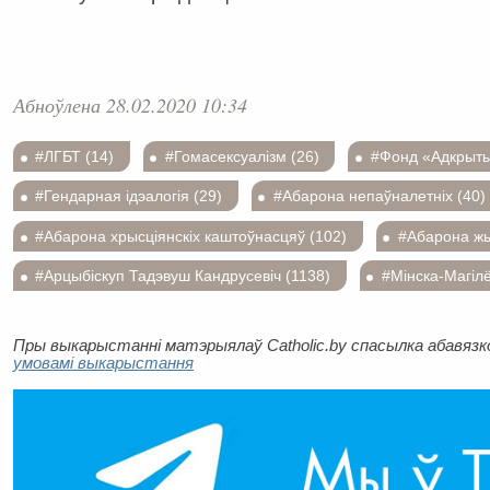
Абноўлена 28.02.2020 10:34
#ЛГБТ (14)
#Гомасексуалізм (26)
#Фонд «Адкрыты
#Гендарная ідэалогія (29)
#Абарона непаўналетніх (40)
#Абарона хрысціянскіх каштоўнасцяў (102)
#Абарона жы
#Арцыбіскуп Тадэвуш Кандрусевіч (1138)
#Мінска-Магілё
Пры выкарыстанні матэрыялаў Catholic.by спасылка абавязков
умовамі выкарыстання