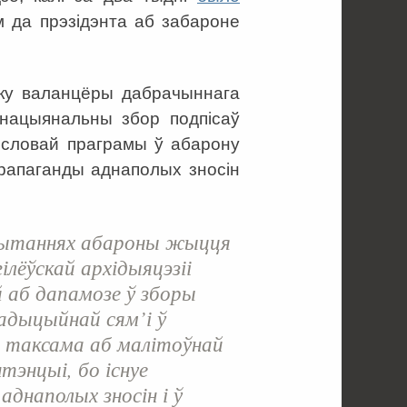
 да прэзідэнта аб забароне
іку валанцёры дабрачыннага
нацыянальны збор подпісаў
ысловай праграмы ў абарону
прапаганды аднаполых зносін
пытаннях абароны жыцця
ілёўскай архідыяцэзіі
 аб дапамозе ў зборы
адыцыйнай сям’і ў
а таксама аб малітоўнай
тэнцыі, бо існуе
аднаполых зносін і ў