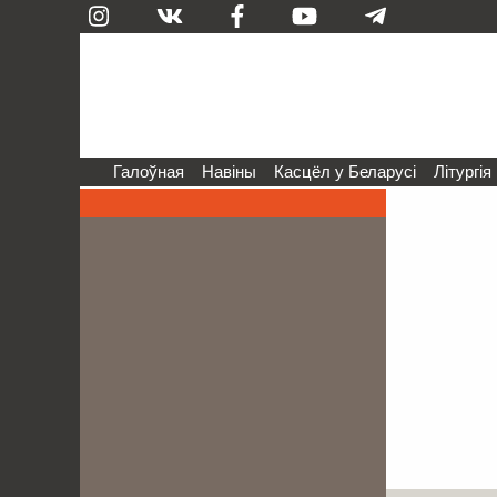
Галоўная
Навіны
Касцёл у Беларусі
Літургія