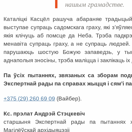
нашым грамадстве.
Каталіцкі Касцёл рашуча абараняе традыцый
выступае супраць садомскага граху, які з’яўля
якія клічуць аб помсце да Неба. Трэба падкр
менавіта супраць граху, а не супраць людзей. 
парушаюць шостую Божую запаведзь, у тым
аднаполыя зносіны, трэба маліцца і заклікаць іх
Па ўсіх пытаннях, звязаных са зборам подп
Экспертнай рады па справах жыцця і сям’і па 
+375 (29) 260 69 09
(Вайбер).
Кс. прэлат Андрэй Стэцкевіч
старшыня Экспертнай рады па пытаннях ж
Магілёўскай архідыяцэзіі