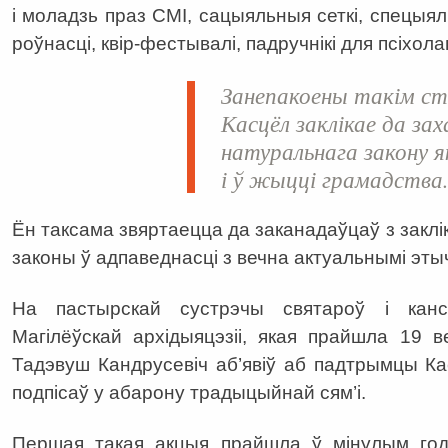
і моладзь праз СМІ, сацыяльныя сеткі, спецыя
роўнасці, квір-фестывалі, падручнікі для псіхола
Занепакоены такім ст
Касцёл заклікае да за
натуральнага закону 
і ў жыцці грамадства
Ён таксама звяртаецца да заканадаўцаў з закл
законы ў адпаведнасці з вечна актуальнымі эты
На пастырскай сустрэчы святароў і канс
Магілёўскай архідыяцэзіі, якая прайшла 19 в
Тадэвуш Кандрусевіч аб’явіў аб падтрымцы К
подпісаў у абарону традыцыйнай сям’і.
Першая такая акцыя прайшла ў мінулым год