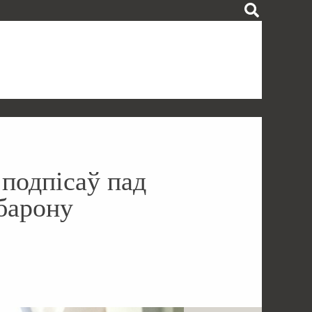
 подпісаў пад
абарону