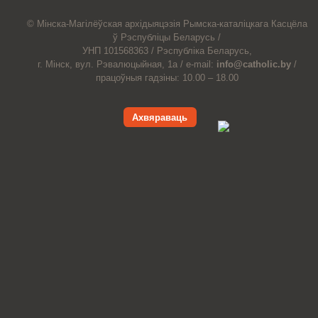
© Мiнска-Магiлёўская
архiдыяцэзiя
Рымска-каталіцкага
Касцёла
ў Рэспубліцы Беларусь /
УНП 101568363 /
Рэспубліка Беларусь,
г. Мінск, вул. Рэвалюцыйная, 1а /
e-mail:
info@catholic.by
/
працоўныя гадзіны: 10.00 – 18.00
Ахвяраваць