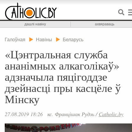
дашлі навіну
ахвяраваць
Галоўная
Навіны
Беларусь
«Цэнтральная служба
ананімных алкаголікаў»
адзначыла пяцігоддзе
дзейнасці пры касцёле ў
Мінску
27.08.2019 18:26
кс. Францішак Рудзь
/
Catholic.by