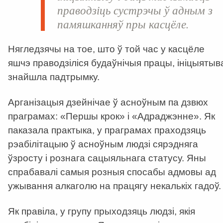
праводзіць сустрэчы ў адным з
памяшканняў пры касцёле.
Нягледзячы на тое, што ў той час у касцёле
яшчэ праводзіліся будаўнічыя працы, ініцыятыв
знайшла падтрымку.
Арганізацыя дзейнічае ў асноўным па дзвюх
праграмах: «Першы крок» і «Адраджэнне». Як
паказала практыка, у праграмах праходзяць
рэабілітацыю ў асноўным людзі сярэдняга
ўзросту і рознага сацыяльнага статусу. Яны
спрабавалі самыя розныя спосабы адмовы ад
ужывання алкаголю на працягу некалькіх гадоў.
Як правіла, у групу прыходзяць людзі, якія