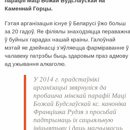
парафіі Маці Божай Будслаўскай на
Каменнай Горцы.
Гэтая арганізацыя існуе ў Беларусі ўжо больш
за 20 гадоў. Яе філіялы знаходзяцца пераважн
ў буйных гарадах нашай краіны. Галоўнай
мэтай яе дзейнасці з’яўляецца фарміраванне ў
чалавеку патрэбы быць здаровым праз адмову
ад ужывання алкаголю.
У 2014 г. прадстаўнікі
арганізацыі звярнуліся да
пробашча мінскай парафіі Маці
Божай Будслаўскай кс. каноніка
Францішка Рудзя з просьбай
падтрымаць іх сацыяльную
ініцыятыву і даць магчымасць