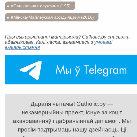
#Сацыяльнае служэнне (195)
#Мінска-Магілёўская архідыяцэзія (2616)
Пры выкарыстанні матэрыялаў Catholic.by спасылка
абавязковая. Калі ласка, азнаёмцеся з
умовамі
выкарыстання
Дарагія чытачы! Catholic.by —
некамерцыйны праект, існуе за кошт
ахвяраванняў і дабрачыннай дапамогі. Мы
просім падтрымаць нашу дзейнасць. Ці