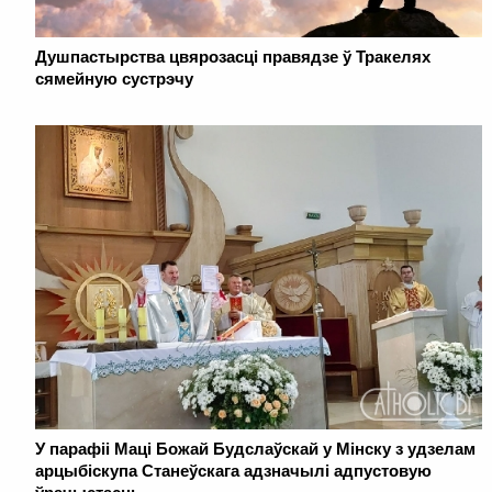
Душпастырства цвярозасці правядзе ў Тракелях
сямейную сустрэчу
У парафіі Маці Божай Будслаўскай у Мінску з удзелам
арцыбіскупа Станеўскага адзначылі адпустовую