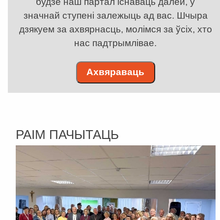
будзе наш партал існаваць далей, у
значнай ступені залежыць ад вас. Шчыра
дзякуем за ахвярнасць, молімся за ўсіх, хто
нас падтрымлівае.
Ахвяраваць
РАІМ ПАЧЫТАЦЬ