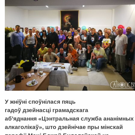
У жніўні споўнілася пяць
гадоў дзейнасці грамадскага
аб’яднання «Цэнтральная служба ананімных
алкаголікаў», што дзейнічае пры мінскай