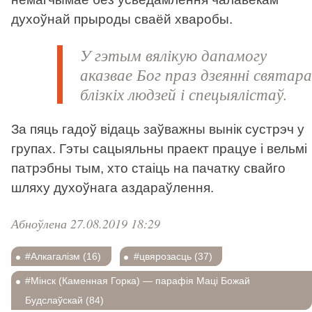
духоўнай прыроды сваёй хваробы.
У гэтым вялікую дапамогу
аказвае Бог праз дзеянні святара
блізкіх людзей і спецыялістаў.
За пяць гадоў відаць заўважны вынік сустрэч у
групах. Гэты сацыяльны праект працуе і вельмі
патрэбны тым, хто стаіць на пачатку свайго
шляху духоўнага аздараўлення.
Абноўлена 27.08.2019 18:29
#Алкагалізм (16)
#цвярозасць (37)
#Мінск (Каменная Горка) — парафія Маці Божай
Будслаўскай (84)