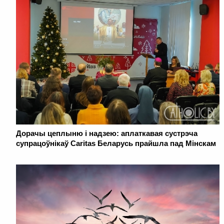
Дорачы цеплыню і надзею: аплаткавая сустрэча
супрацоўнікаў Caritas Беларусь прайшла пад Мінскам