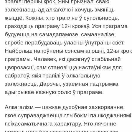
зрабілі першы крок. Яны прызналі сваю
залежнасць ад алкаголю і хочуць змяніць
жыццё. Кожны, хто трапляе ў супольнасць,
праходзіць праграму 12-і крокаў. Уся праграма
будуецца на самадапамозе, самааналізе,
спробе перабудаваць уласны ўнутраны свет.
Найбольш напоўнены сэнсам апошні, 12-ы крок
праграмы. Чалавек, які дасягнуў стабільнай
цвярозасці, сам становіцца настаўнікам для
сабратоў, якія трапілі ў алкагольную
залежнасць. Дарэчы, узаемная падтрымка
адыгрывае важную ролю ў праграме.
Алкагалізм — цяжкае духоўнае захворванне,
якое суправаджаецца глыбокімі пашкоджаннямі
псіхасаматычнага характару. Яго лячэнне
немагчымае без усведамлення чалавекам