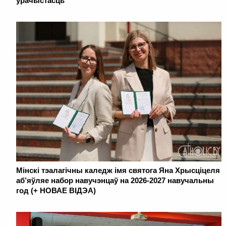
ўрачыстасць
Мінскі тэалагічны каледж імя святога Яна Хрысціцеля
аб’яўляе набор навучэнцаў на 2026-2027 навучальны
год (+ НОВАЕ ВІДЭА)