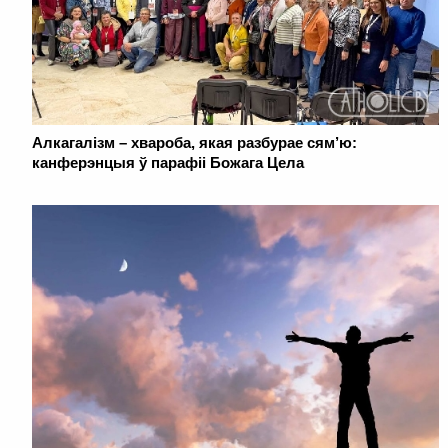
Алкагалізм – хвароба, якая разбурае сям’ю:
канферэнцыя ў парафіі Божага Цела