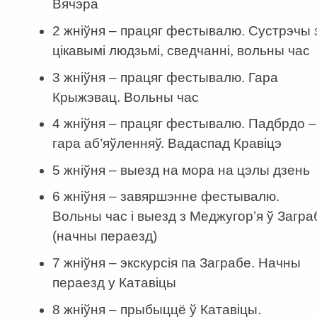
Вячэра
2 жніўня – працяг фестывалю. Сустрэчы 
цікавымі людзьмі, сведчанні, вольны час
3 жніўня – працяг фестывалю. Гара
Крыжэвац. Вольны час
4 жніўня – працяг фестывалю. Падбрдо –
гара аб’яўленняў. Вадаспад Кравіцэ
5 жніўня – выезд на мора на цэлы дзень
6 жніўня – завяршэнне фестывалю.
Вольны час і выезд з Меджугор’я ў Загра
(начны пераезд)
7 жніўня – экскурсія па Заграбе. Начны
пераезд у Катавіцы
8 жніўня – прыбыццё ў Катавіцы.