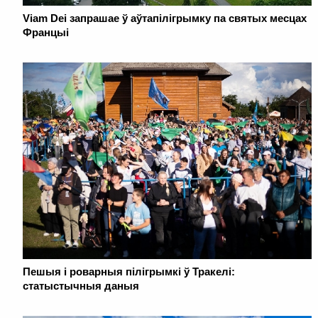
Viam Dei запрашае ў аўтапілігрымку па святых месцах
Францыі
Пешыя і роварныя пілігрымкі ў Тракелі:
статыстычныя даныя