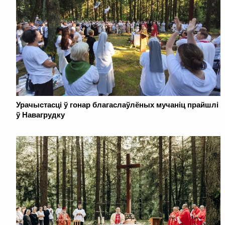
Урачыстасці ў гонар благаслаўлёных мучаніц прайшлі
ў Навагрудку