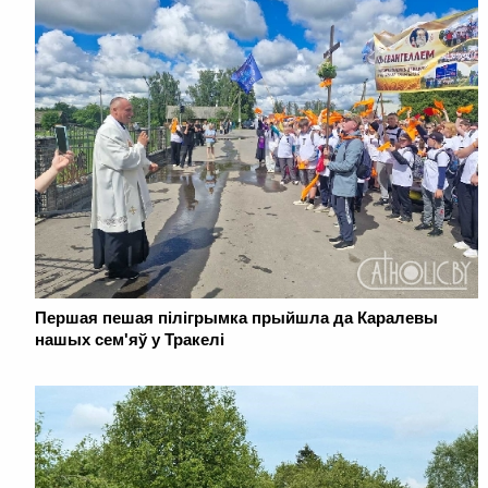
Першая пешая пілігрымка прыйшла да Каралевы
нашых сем'яў у Тракелі