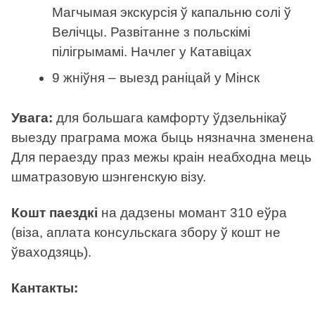
Магчымая экскурсія ў капальню солі ў
Велічцы. Развітанне з польскімі
пілігрымамі. Начлег у Катавіцах
9 жніўня – выезд раніцай у Мінск
Увага:
для большага камфорту ўдзельнікаў
выезду праграма можа быць нязначна зменена
Для пераезду праз межы краін неабходна мець
шматразовую шэнгенскую візу.
Кошт паездкі
на дадзены момант 310 еўра
(віза, аплата консульскага збору ў кошт не
ўваходзяць).
Кантакты: