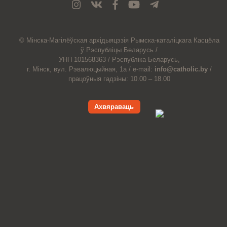
© Мiнска-Магiлёўская
архiдыяцэзiя
Рымска-каталіцкага
Касцёла
ў Рэспубліцы Беларусь /
УНП 101568363 /
Рэспубліка Беларусь,
г. Мінск, вул. Рэвалюцыйная, 1а /
e-mail:
info@catholic.by
/
працоўныя гадзіны: 10.00 – 18.00
Ахвяраваць