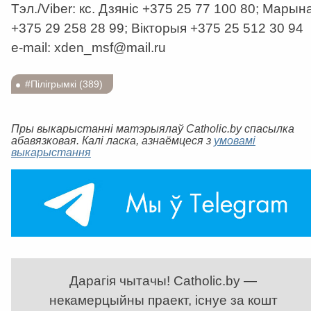
Тэл./Viber: кс. Дзяніс +375 25 77 100 80; Марын
+375 29 258 28 99; Вікторыя +375 25 512 30 94
e-mаil: xden_msf@mail.ru
#Пілігрымкі (389)
Пры выкарыстанні матэрыялаў Catholic.by спасылка
абавязковая. Калі ласка, азнаёмцеся з
умовамі
выкарыстання
Дарагія чытачы! Catholic.by —
некамерцыйны праект, існуе за кошт