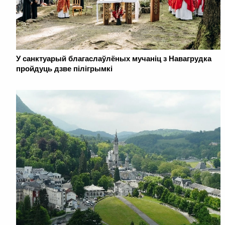
У санктуарый благаслаўлёных мучаніц з Навагрудка
пройдуць дзве пілігрымкі