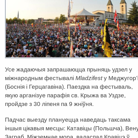
Усе жадаючыя запрашаюцца прыняць удзел у
міжнародным фестывалі
Mladzifest
у Меджугор’
(Боснія і Герцагавіна). Паездка на фестываль,
якую арганізуе парафія св. Крыжа ва Уздзе,
пройдзе з 30 ліпеня па 9 жніўня.
Падчас выезду плануецца наведаць таксама
іншыя цікавыя месцы: Катавіцы (Польшча), Вену
Заграб, Міжземнае мора, вадаспад Кравіцэ ў