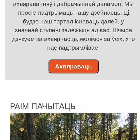
ахвяраванняў і дабрачыннай дапамогі. Мы
просім падтрымаць нашу дзейнасць. Ці
будзе наш партал існаваць далей, у
значнай ступені залежыць ад вас. Шчыра
дзякуем за ахвярнасць, молімся за ўсіх, хто
нас падтрымлівае.
Ахвяраваць
РАІМ ПАЧЫТАЦЬ