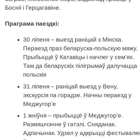
Босніі і Герцагавіне.
Праграма паездкі:
30 ліпеня – выезд раніцай з Мінска.
Пераезд праз беларуска-польскую мяжу.
Прыбыццё ў Катавіцы і начлег у сем’ях.
Там да беларускіх пілігрымаў далучацца
польскія
31 ліпеня – раніцай выезд у Вену,
экскурсія па горадзе. Начны пераезд у
Меджугор’е
1 жніўня – прыбыццё ў Меджугор’е.
Размяшчэнне ў гатэлі. Сняданак.
Адпачынак. Удзел у адкрыцці фестывалю