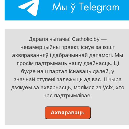
Дарагія чытачы! Catholic.by —
некамерцыйны праект, існуе за кошт
ахвяраванняў і дабрачыннай дапамогі. Мы
просім падтрымаць нашу дзейнасць. Ці
будзе наш партал існаваць далей, у
значнай ступені залежыць ад вас. Шчыра
дзякуем за ахвярнасць, молімся за ўсіх, хто
нас падтрымлівае.
Ахвяраваць