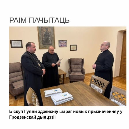
РАІМ ПАЧЫТАЦЬ
Біскуп Гуляй здзейсніў шэраг новых прызначэнняў у
Гродзенскай дыяцэзіі