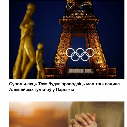
Супольнасць Тэзэ будзе праводзіць малітвы падчас
Алімпійскіх гульняў у Парыжы