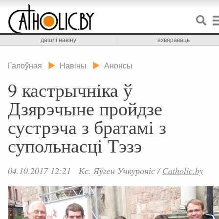
дашлі навіну
ахвяраваць
Галоўная
Навіны
Анонсы
9 кастрычніка ў
Дзярэчыне пройдзе
сустрэча з братамі з
супольнасці Тэзэ
04.10.2017 12:21
Кс. Яўген Учкуроніс
/
Catholic.by