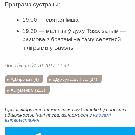
Праграма сустрэчы:
19.00 — святая Імша
19.30 — малітва ў духу Тэзэ, затым —
размова з братамі на тэму сёлетняй
пілігрымкі ў Базэль
Абноўлена 04.10.2017 14:44
#Дзярэчын (4)
#Духоўнасць Тэзэ (14)
#Экуменізм (212)
Пры выкарыстанні матэрыялаў Catholic.by спасылка
абавязковая. Калі ласка, азнаёмцеся з
умовамі
выкарыстання