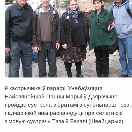
9 кастрычніка ў парафіі Унебаўзяцця
Найсвяцейшай Панны Марыі ў Дзярэчыне
пройдзе сустрэча з братамі з супольнасці Тэзэ,
падчас якой яны распавядуць пра сёлетнюю
зімовую сустрэчу Тэзэ ў Базэлі (Швейцарыя).