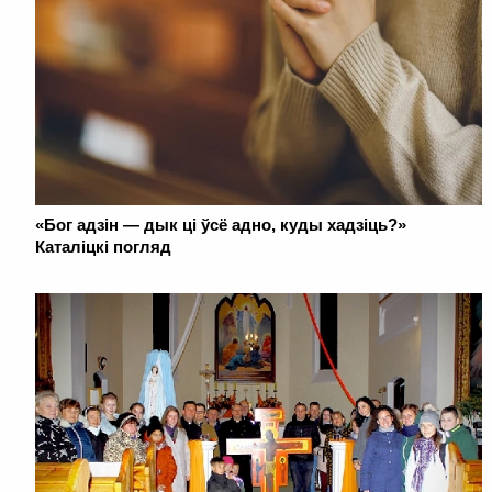
«Бог адзін — дык ці ўсё адно, куды хадзіць?»
Каталіцкі погляд