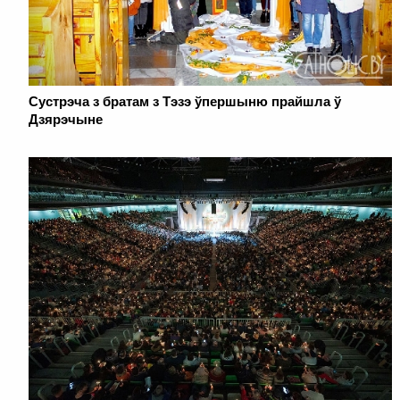
Cустрэча з братам з Тэзэ ўпершыню прайшла ў
Дзярэчыне