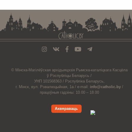
© Мiнска-Магiлёўская
архiдыяцэзiя
Рымска-каталіцкага
Касцёла
ў Рэспубліцы Беларусь /
УНП 101568363 /
Рэспубліка Беларусь,
г. Мінск, вул. Рэвалюцыйная, 1а /
e-mail:
info@catholic.by
/
працоўныя гадзіны: 10.00 – 18.00
Ахвяраваць