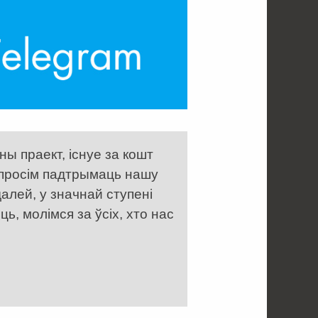
ы праект, існуе за кошт
 просім падтрымаць нашу
алей, у значнай ступені
, молімся за ўсіх, хто нас