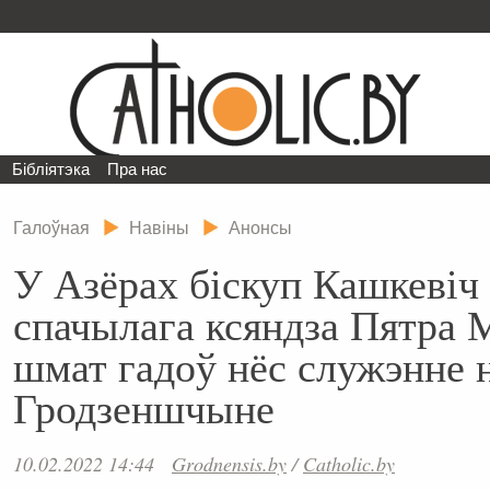
Бібліятэка
Пра нас
Галоўная
Навіны
Анонсы
У Азёрах біскуп Кашкевіч 
спачылага ксяндза Пятра М
шмат гадоў нёс служэнне 
Гродзеншчыне
10.02.2022 14:44
Grodnensis.by
/
Catholic.by