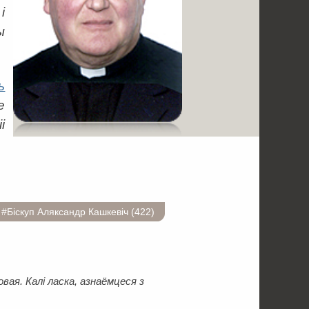
і
ы
ь
е
і
#Біскуп Аляксандр Кашкевіч (422)
ая. Калі ласка, азнаёмцеся з