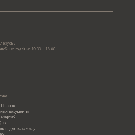
ларусь /
ацоўныя гадзіны: 10.00 – 18.00
тэка
 Пісанне
йныя дакументы
 іерархаў
ўнік
ялы для катэхетаў
рам