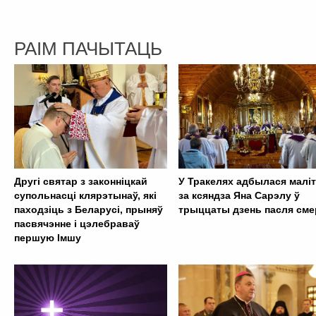
РАІМ ПАЧЫТАЦЬ
Другі святар з законніцкай
У Тракелях адбылася малі
супольнасці клярэтынаў, які
за ксяндза Яна Сарэлу ў
паходзіць з Беларусі, прыняў
трыццаты дзень пасля сме
пасвячэнне і цэлебраваў
першую Імшу