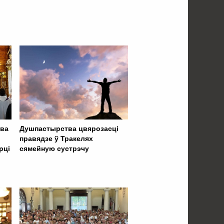
тва
Душпастырства цвярозасці
правядзе ў Тракелях
рці
сямейную сустрэчу