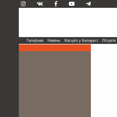
Галоўная
Навіны
Касцёл у Беларусі
Літургія