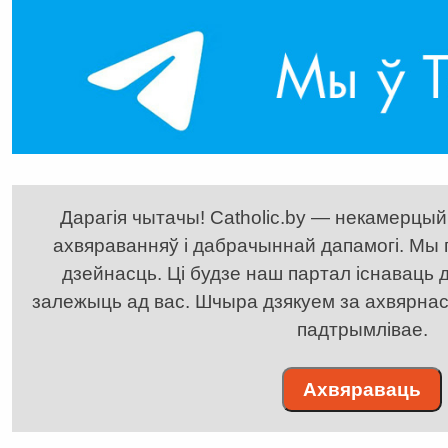
Дарагія чытачы! Catholic.by — некамерцыйн
ахвяраванняў і дабрачыннай дапамогі. Мы
дзейнасць. Ці будзе наш партал існаваць д
залежыць ад вас. Шчыра дзякуем за ахвярнасць
падтрымлівае.
Ахвяраваць