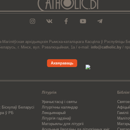
а-Магiлёўская
архiдыяцэзiя
Рымска-каталіцкага
Касцёла
ў Рэспубліцы Бе
Беларусь,
г. Мінск, вул. Рэвалюцыйная, 1а /
e-mail:
info@catholic.by
/
пр
Ахвяраваць
Літургія
Біблія
Урачыстасці і святы
Святое
 Біскупаў Беларусі
Літургічны каляндар
Афіцы
ра ў РБ
Лекцыянарый
Гаміліі
Літургія гадзінаў
Маліто
Матэрыялы для літургіі
Матэры
Агульныя ўводзіны да літургічных кніг
Свята