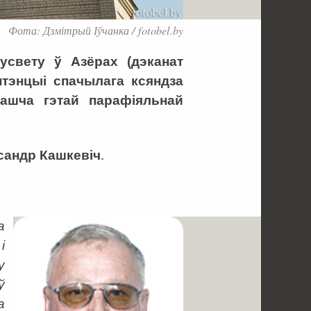
Фота: Дзмітрый Іўчанка / fotobel.by
усвету ў Азёрах (дэканат
нтэнцыі спачылага ксяндза
ашча гэтай парафіяльнай
сандр Кашкевіч
.
а
і
у
ў
а