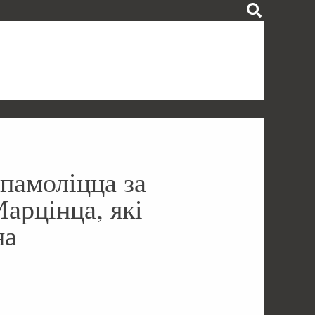
памоліцца за
арцінца, які
на