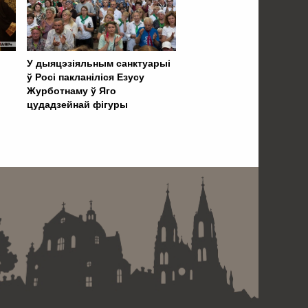
У дыяцэзіяльным санктуарыі
ў Росі пакланіліся Езусу
Журботнаму ў Яго
цудадзейнай фігуры
 . . . . . . . . . . . . . . . . .