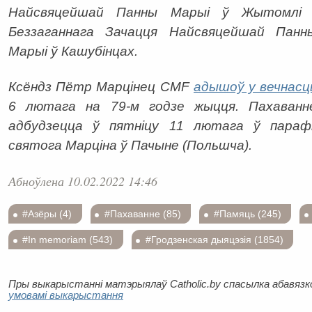
Найсвяцейшай Панны Марыі ў Жытомлі 
Беззаганнага Зачацця Найсвяцейшай Панн
Марыі ў Кашубінцах.
Ксёндз Пётр Марцінец CMF
адышоў у вечнасц
6 лютага на 79-м годзе жыцця. Пахаванн
адбудзецца ў пятніцу 11 лютага ў парафі
святога Марціна ў Пачыне (Польшча).
Абноўлена 10.02.2022 14:46
#Азёры (4)
#Пахаванне (85)
#Памяць (245)
#In memoriam (543)
#Гродзенская дыяцэзія (1854)
Пры выкарыстанні матэрыялаў Catholic.by спасылка абавязков
умовамі выкарыстання