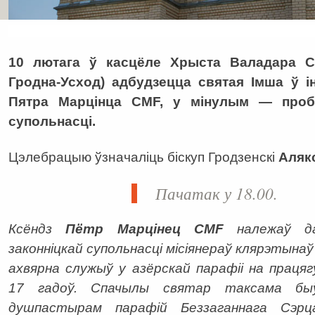
10 лютага ў касцёле Хрыста Валадара С
Гродна-Усход) адбудзецца святая Імша ў і
Пятра Марцінца CMF, у мінулым — проб
супольнасці.
Цэлебрацыю ўзначаліць біскуп Гродзенскі
Аляк
Пачатак у 18.00.
Ксёндз
Пётр Марцінец CMF
належаў д
законніцкай супольнасці місіянераў клярэтынаў 
ахвярна служыў у азёрскай парафіі на працяг
17 гадоў. Спачылы святар таксама бы
душпастырам парафій Беззаганнага Сэрц