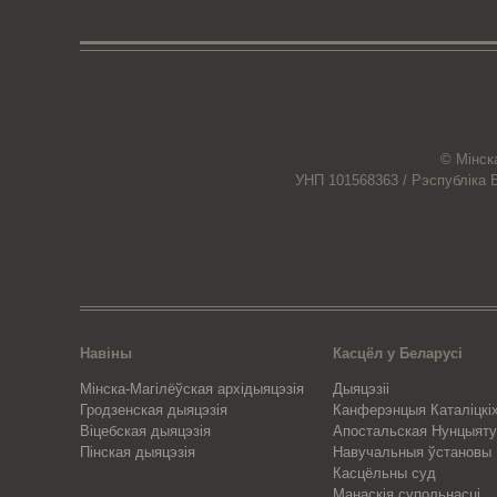
© Мiнск
УНП 101568363 /
Рэспубліка 
Навіны
Касцёл у Беларусі
Мінска-Магілёўская архідыяцэзія
Дыяцэзіі
Гродзенская дыяцэзія
Канферэнцыя Каталіцкіх
Віцебская дыяцэзія
Апостальская Нунцыяту
Пінская дыяцэзія
Навучальныя ўстановы
Касцёльны суд
Манаскія супольнасці