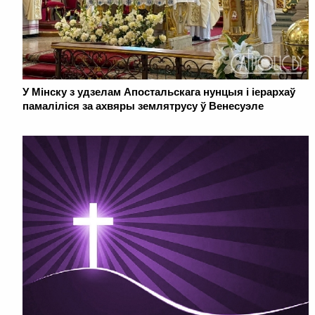
У Мінску з удзелам Апостальскага нунцыя і іерархаў
памаліліся за ахвяры землятрусу ў Венесуэле