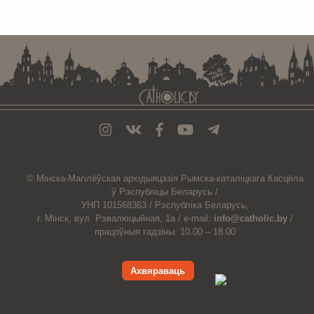
. . . . . . . . . . . . . . . . . . . . . . . . . . . . . . . . . . . . . . . . . . . . . . . . . . . . . . . . . . . . .
© Мiнска-Магiлёўская
архiдыяцэзiя
Рымска-каталіцкага
Касцёла
ў Рэспубліцы Беларусь /
УНП 101568363 /
Рэспубліка Беларусь,
г. Мінск, вул. Рэвалюцыйная, 1а /
e-mail:
info@catholic.by
/
працоўныя гадзіны: 10.00 – 18.00
Ахвяраваць