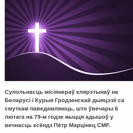
Супольнасць місіянераў клярэтынаў на
Беларусі і Курыя Гродзенскай дыяцэзіі са
смуткам паведамляюць, што ўвечары 6
лютага на 79-м годзе жыцця адышоў у
вечнасць ксёндз Пётр Марцінец CMF.