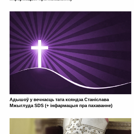
Адышоў у вечнасць тата ксяндза Станіслава
Мжыглуда SDS (+ інфармацыя пра пахаванне)