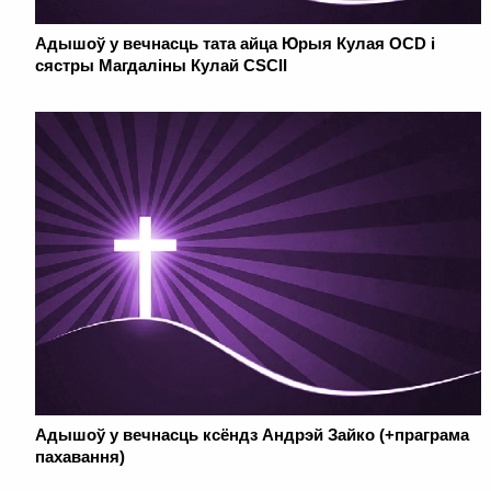
Адышоў у вечнасць тата айца Юрыя Кулая OCD і
сястры Магдаліны Кулай CSCII
Адышоў у вечнасць ксёндз Андрэй Зайко (+праграма
пахавання)