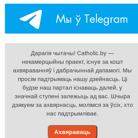
Дарагія чытачы! Catholic.by —
некамерцыйны праект, існуе за кошт
ахвяраванняў і дабрачыннай дапамогі. Мы
просім падтрымаць нашу дзейнасць. Ці
будзе наш партал існаваць далей, у
значнай ступені залежыць ад вас. Шчыра
дзякуем за ахвярнасць, молімся за ўсіх, хто
нас падтрымлівае.
Ахвяраваць