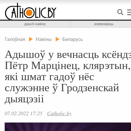
дашлі навіну
ахвяраваць
Галоўная
Навіны
Беларусь
Адышоў у вечнасць ксёнд
Пётр Марцінец, клярэтын,
які шмат гадоў нёс
служэнне ў Гродзенскай
дыяцэзіі
07.02.2022 17:25
Catholic.by