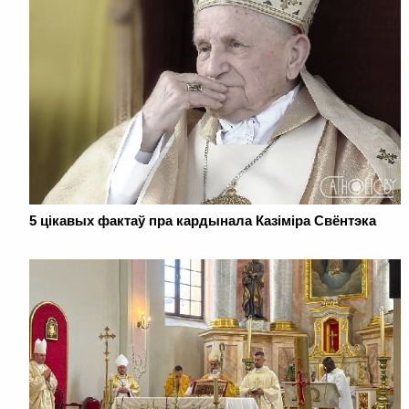
5 цікавых фактаў пра кардынала Казіміра Свёнтэка