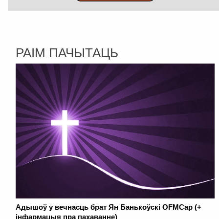
РАІМ ПАЧЫТАЦЬ
Адышоў у вечнасць брат Ян Банькоўскі OFMCap (+
інфармацыя пра пахаванне)