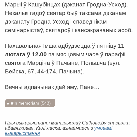
Марыі ў Кашубінцах (дэканат Гродна-Усход).
Некалькі гадоў святар быў таксама дэканам
дэканату Гродна-Усход і спаведнікам
семінарыстаў, святароў і кансэкраваных асоб.
Пахавальная Імша адбудзецца ў пятніцу
11
лютага ў 12.00
па мясцовым часе ў парафіі
святога Марціна ў Пачыне, Польшча (вул.
Вейскa, 67, 44-174, Пачына).
Вечны адпачынак дай яму, Пане…
#In memoriam (543)
Пры выкарыстанні матэрыялаў Catholic.by спасылка
абавязковая. Калі ласка, азнаёмцеся з
умовамі
выкарыстання