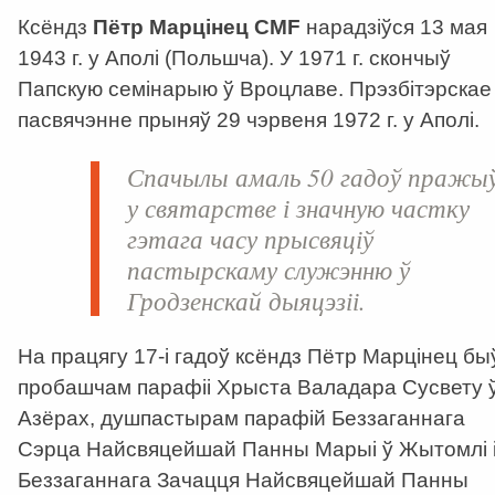
Ксёндз
Пётр Марцінец
CMF
нарадзіўся 13 мая
1943 г. у Аполі (Польшча). У 1971 г. скончыў
Папскую семінарыю ў Вроцлаве. Прэзбітэрскае
пасвячэнне прыняў 29 чэрвеня 1972 г. у Аполі.
Спачылы амаль 50 гадоў пражы
у святарстве і значную частку
гэтага часу прысвяціў
пастырскаму служэнню ў
Гродзенскай дыяцэзіі.
На працягу 17-і гадоў ксёндз Пётр Марцінец бы
пробашчам парафіі Хрыста Валадара Сусвету 
Азёрах, душпастырам парафій Беззаганнага
Сэрца Найсвяцейшай Панны Марыі ў Жытомлі 
Беззаганнага Зачацця Найсвяцейшай Панны